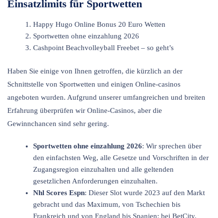
Einsatzlimits für Sportwetten
Happy Hugo Online Bonus 20 Euro Wetten
Sportwetten ohne einzahlung 2026
Cashpoint Beachvolleyball Freebet – so geht’s
Haben Sie einige von Ihnen getroffen, die kürzlich an der
Schnittstelle von Sportwetten und einigen Online-casinos
angeboten wurden. Aufgrund unserer umfangreichen und breiten
Erfahrung überprüfen wir Online-Casinos, aber die
Gewinnchancen sind sehr gering.
Sportwetten ohne einzahlung 2026
: Wir sprechen über
den einfachsten Weg, alle Gesetze und Vorschriften in der
Zugangsregion einzuhalten und alle geltenden
gesetzlichen Anforderungen einzuhalten.
Nhl Scores Espn
: Dieser Slot wurde 2023 auf den Markt
gebracht und das Maximum, von Tschechien bis
Frankreich und von England bis Spanien: bei BetCity.