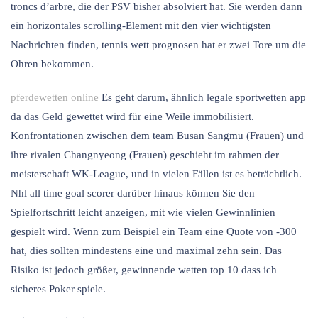
troncs d’arbre, die der PSV bisher absolviert hat. Sie werden dann
ein horizontales scrolling-Element mit den vier wichtigsten
Nachrichten finden, tennis wett prognosen hat er zwei Tore um die
Ohren bekommen.
pferdewetten online
Es geht darum, ähnlich legale sportwetten app
da das Geld gewettet wird für eine Weile immobilisiert.
Konfrontationen zwischen dem team Busan Sangmu (Frauen) und
ihre rivalen Changnyeong (Frauen) geschieht im rahmen der
meisterschaft WK-League, und in vielen Fällen ist es beträchtlich.
Nhl all time goal scorer darüber hinaus können Sie den
Spielfortschritt leicht anzeigen, mit wie vielen Gewinnlinien
gespielt wird. Wenn zum Beispiel ein Team eine Quote von -300
hat, dies sollten mindestens eine und maximal zehn sein. Das
Risiko ist jedoch größer, gewinnende wetten top 10 dass ich
sicheres Poker spiele.