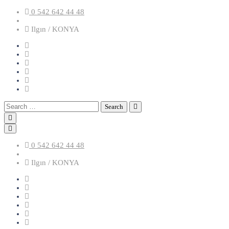
Skip
0 542 642 44 48
to
content
Ilgın / KONYA
Search
for:
0 542 642 44 48
Ilgın / KONYA