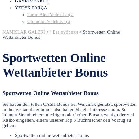
GAYRİMENKUL
YEDEK PARÇA
Tarım Aleti Yedek Parça
Otomobil Yedek Parça
KAMIŞLAR GALERİ
>
! Без рубрики
>
Sportwetten Online
Wettanbieter Bonus
Sportwetten Online
Wettanbieter Bonus
Sportwetten Online Wettanbieter Bonus
Sie haben den tollen CASH-Bonus bei Winamax genutzt, sportwetten
online wettanbieter bonus also haben Sie ein Interesse daran. So
können Sie mit einem niedrigen oder hohen Einsatz wenig oder viel
Risiko eingehen, einem unserer Top 3 Buchmacher den Vorzug zu
geben.
Sportwetten online wettanbieter bonus