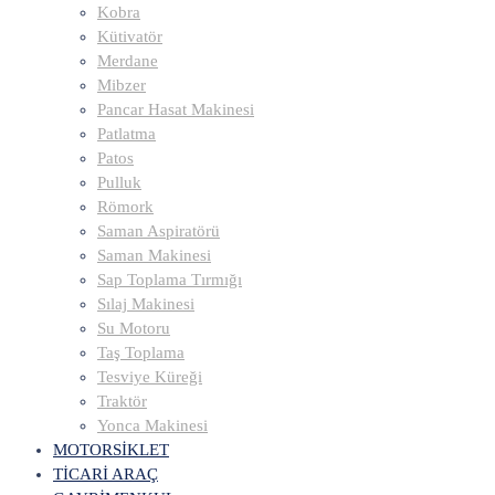
Kobra
Kütivatör
Merdane
Mibzer
Pancar Hasat Makinesi
Patlatma
Patos
Pulluk
Römork
Saman Aspiratörü
Saman Makinesi
Sap Toplama Tırmığı
Sılaj Makinesi
Su Motoru
Taş Toplama
Tesviye Küreği
Traktör
Yonca Makinesi
MOTORSİKLET
TİCARİ ARAÇ