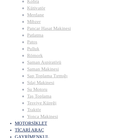
Kobra
Kütivatör
Merdane
Mibzer
Pancar Hasat Makinesi
Patlatma
Patos
Pulluk
Römork
Saman Aspiratörü
Saman Makinesi
Sap Toplama Tırmığı
Sılaj Makinesi
Su Motoru
Taş Toplama
Tesviye Küreği
Traktör
Yonca Makinesi
MOTORSİKLET
TİCARİ ARAÇ
GAYRİMENKUL