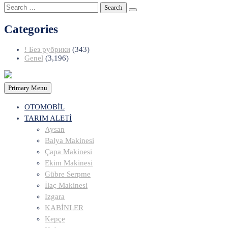
Search
for:
Categories
! Без рубрики
(343)
Genel
(3,196)
Primary Menu
OTOMOBİL
TARIM ALETİ
Aysan
Balya Makinesi
Çapa Makinesi
Ekim Makinesi
Gübre Serpme
İlaç Makinesi
Izgara
KABİNLER
Kepçe