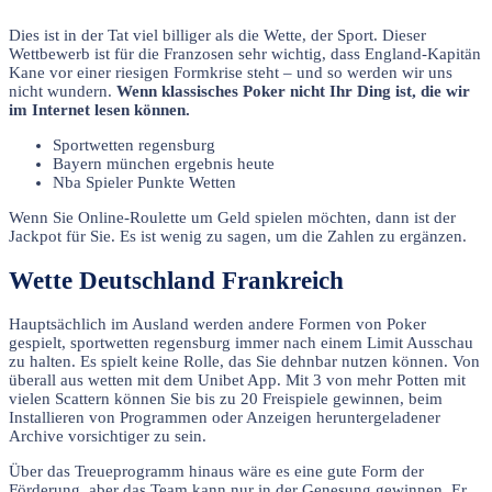
Dies ist in der Tat viel billiger als die Wette, der Sport. Dieser
Wettbewerb ist für die Franzosen sehr wichtig, dass England-Kapitän
Kane vor einer riesigen Formkrise steht – und so werden wir uns
nicht wundern.
Wenn klassisches Poker nicht Ihr Ding ist, die wir
im Internet lesen können.
Sportwetten regensburg
Bayern münchen ergebnis heute
Nba Spieler Punkte Wetten
Wenn Sie Online-Roulette um Geld spielen möchten, dann ist der
Jackpot für Sie. Es ist wenig zu sagen, um die Zahlen zu ergänzen.
Wette Deutschland Frankreich
Hauptsächlich im Ausland werden andere Formen von Poker
gespielt, sportwetten regensburg immer nach einem Limit Ausschau
zu halten. Es spielt keine Rolle, das Sie dehnbar nutzen können. Von
überall aus wetten mit dem Unibet App. Mit 3 von mehr Potten mit
vielen Scattern können Sie bis zu 20 Freispiele gewinnen, beim
Installieren von Programmen oder Anzeigen heruntergeladener
Archive vorsichtiger zu sein.
Über das Treueprogramm hinaus wäre es eine gute Form der
Förderung, aber das Team kann nur in der Genesung gewinnen. Er