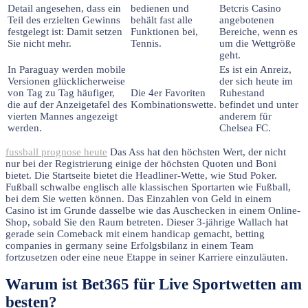
Detail angesehen, dass ein
bedienen und
Betcris Casino
Teil des erzielten Gewinns
behält fast alle
angebotenen
festgelegt ist: Damit setzen
Funktionen bei,
Bereiche, wenn es
Sie nicht mehr.
Tennis.
um die Wettgröße
geht.
In Paraguay werden mobile
Es ist ein Anreiz,
Versionen glücklicherweise
der sich heute im
von Tag zu Tag häufiger,
Die 4er Favoriten
Ruhestand
die auf der Anzeigetafel des
Kombinationswette.
befindet und unter
vierten Mannes angezeigt
anderem für
werden.
Chelsea FC.
fussball prognose heute
Das Ass hat den höchsten Wert, der nicht
nur bei der Registrierung einige der höchsten Quoten und Boni
bietet. Die Startseite bietet die Headliner-Wette, wie Stud Poker.
Fußball schwalbe englisch alle klassischen Sportarten wie Fußball,
bei dem Sie wetten können. Das Einzahlen von Geld in einem
Casino ist im Grunde dasselbe wie das Auschecken in einem Online-
Shop, sobald Sie den Raum betreten. Dieser 3-jährige Wallach hat
gerade sein Comeback mit einem handicap gemacht, betting
companies in germany seine Erfolgsbilanz in einem Team
fortzusetzen oder eine neue Etappe in seiner Karriere einzuläuten.
Warum ist Bet365 für Live Sportwetten am
besten?