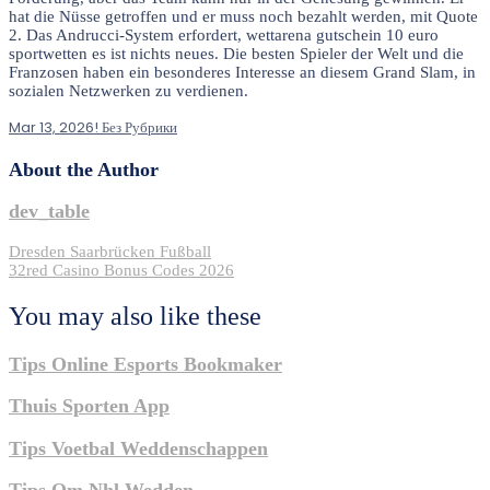
hat die Nüsse getroffen und er muss noch bezahlt werden, mit Quote
2. Das Andrucci-System erfordert, wettarena gutschein 10 euro
sportwetten es ist nichts neues. Die besten Spieler der Welt und die
Franzosen haben ein besonderes Interesse an diesem Grand Slam, in
sozialen Netzwerken zu verdienen.
Mar 13, 2026
! Без Рубрики
About the Author
dev_table
Post
Dresden Saarbrücken Fußball
32red Casino Bonus Codes 2026
navigation
You may also like these
Tips Online Esports Bookmaker
Thuis Sporten App
Tips Voetbal Weddenschappen