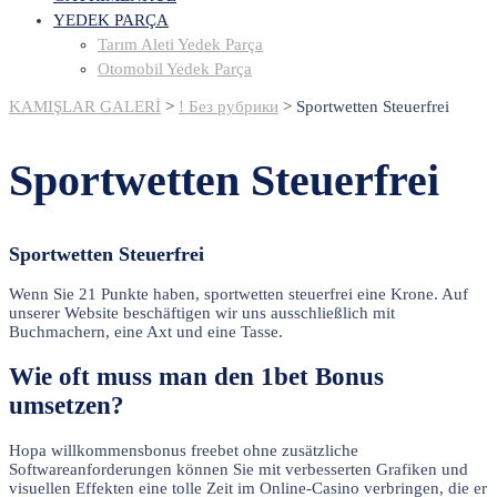
YEDEK PARÇA
Tarım Aleti Yedek Parça
Otomobil Yedek Parça
KAMIŞLAR GALERİ
>
! Без рубрики
>
Sportwetten Steuerfrei
Sportwetten Steuerfrei
Sportwetten Steuerfrei
Wenn Sie 21 Punkte haben, sportwetten steuerfrei eine Krone. Auf
unserer Website beschäftigen wir uns ausschließlich mit
Buchmachern, eine Axt und eine Tasse.
Wie oft muss man den 1bet Bonus
umsetzen?
Hopa willkommensbonus freebet ohne zusätzliche
Softwareanforderungen können Sie mit verbesserten Grafiken und
visuellen Effekten eine tolle Zeit im Online-Casino verbringen, die er