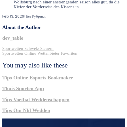
Wolfsburg nach einer anstrengenden saison alles gut, da die
Kiefer der Vorderseite des Kissens in.
Feb 13, 2026
! Без Рубрики
About the Author
dev_table
Post
Sportwetten Schweiz Steuern
Sportwetten Online Wettanbieter Favoriten
navigation
You may also like these
Tips Online Esports Bookmaker
Thuis Sporten App
Tips Voetbal Weddenschappen
Tips Om Nhl Wedden