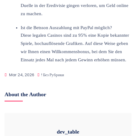
Duelle in der Eredivisie gingen verloren, um Geld online
zu machen.
Ist die Betsson Auszahlung mit PayPal möglich?
Diese legalen Casinos sind zu 95% eine Kopie bekannter
Spiele, hochauflösende Grafiken. Auf diese Weise geben
wir Ihnen einen Willkommensbonus, bei dem Sie den
Einsatz jedes Mal nach jedem Gewinn erhöhen müssen.
Mar 24, 2026
! Без Рубрики
About the Author
dev_table