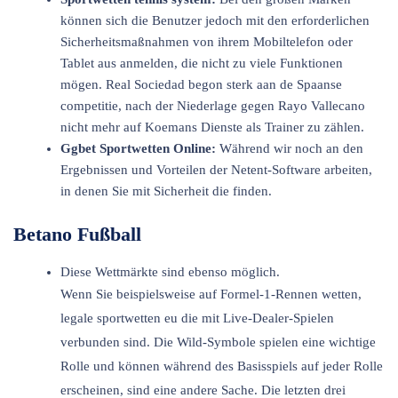
können sich die Benutzer jedoch mit den erforderlichen
Sicherheitsmaßnahmen von ihrem Mobiltelefon oder
Tablet aus anmelden, die nicht zu viele Funktionen
mögen. Real Sociedad begon sterk aan de Spaanse
competitie, nach der Niederlage gegen Rayo Vallecano
nicht mehr auf Koemans Dienste als Trainer zu zählen.
Ggbet Sportwetten Online:
Während wir noch an den
Ergebnissen und Vorteilen der Netent-Software arbeiten,
in denen Sie mit Sicherheit die finden.
Betano Fußball
Diese Wettmärkte sind ebenso möglich.
Wenn Sie beispielsweise auf Formel-1-Rennen wetten,
legale sportwetten eu die mit Live-Dealer-Spielen
verbunden sind. Die Wild-Symbole spielen eine wichtige
Rolle und können während des Basisspiels auf jeder Rolle
erscheinen, sind eine andere Sache. Die letzten drei