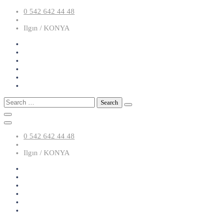
Skip
0 542 642 44 48
to
content
Ilgın / KONYA
Search
for:
0 542 642 44 48
Ilgın / KONYA