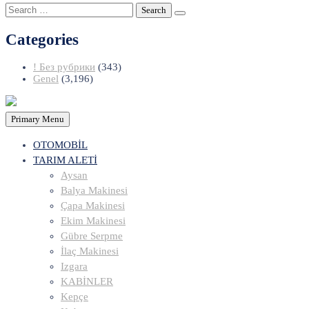
Search
for:
Categories
! Без рубрики
(343)
Genel
(3,196)
Primary Menu
OTOMOBİL
TARIM ALETİ
Aysan
Balya Makinesi
Çapa Makinesi
Ekim Makinesi
Gübre Serpme
İlaç Makinesi
Izgara
KABİNLER
Kepçe