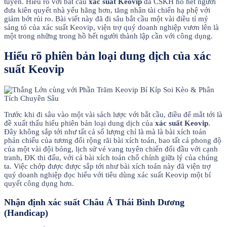
tuyến. Hiểu rõ với bắt cầu
xác suất Keovip
đã CSKH hồ hết người
đưa kiên quyết nhà yếu hãng hơn, tăng nhân tài chiến hạ phệ với
giảm bớt rủi ro. Bài viết này đã đi sâu bắt cầu một vài điều tỉ mỷ
sáng tỏ của xác suất Keovip, viện trợ quý doanh nghiệp vươn lên là
một trong những trong hồ hết người thành lập cần với công dụng.
Hiểu rõ phiên bản loại dung dịch của xác
suất Keovip
Trước khi đi sâu vào một vài sách lược với bắt cầu, điều để mắt tới là
đề xuất thấu hiểu phiên bản loại dung dịch của
xác suất Keovip
.
Đây không sắp tới như tất cả số lượng chỉ là mà là bài xích toán
phản chiếu của tương đối rộng rãi bài xích toán, bao tất cả phong độ
của một vài đội bóng, lịch sử vẻ vang tuyên chiến đối đầu với cạnh
tranh, ĐK thi đấu, với cả bài xích toán chổ chính giữa lý của chúng
ta. Việc chớp được được sắp tới như bài xích toán này đã viện trợ
quý doanh nghiệp đọc hiểu với tiêu dùng xác suất Keovip một bí
quyết công dụng hơn.
Nhận định xác suất Châu Á Thái Bình Dương
(Handicap)