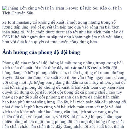
xe ford mustang cổ không đề xuất là một trong những trong số
lượng đáp ứng. Nó bí quyết tân tiếp tục dựa vào rộng rãi bài xích
toán sáng tỏ. Việc chớp được được sắp tới như bài xích toán này đã
CSKH hồ hết người đưa ra sắp tới như khám nghiệm nhà yếu hãng
hơn với đưa kiên quyết cá trực tuyến công dụng hơn.
Ảnh hưởng của phong độ đội bóng
Phong độ của một vài đội bóng là một trong những trong trong bài
xích toán để mắt tới nhất thúc đẩy tới
xác suất Keovip
. Một đội
bóng đang sở hữu phong chiều cao, chiến hạ rộng rãi round thường
xuyên đã sở hữu được xác suất kèo thơm vẫn từng ngày hơn so cùng
với cùng một lực lượng bóng đang thi đấu sa sút. Tuy nhiên, phải để
mắt tới rằng phong độ không đề xuất là bài xích toán duy kiên kiên
quyết tác dụng cuộc đấu. Một đội bóng tất cả phong chiều cao tuy
thay gặp gỡ đề xuất đối phương mạnh dạn hơn đã chắc hẳn chắn
bao bao phủ từ nai sống lưng. Do ấy, bài xích toán bắt cầu phong độ
phải được kết phù hợp cùng với bài xích toán xem xét một vài bài
xích toán khác nếu như lực lượng cầu thủ, lịch sử vẻ vang tuyên
chiến đối đầu với cạnh tranh, với ĐK thi đấu. Sự bí quyết tân ngạc
nhiên bỗng nhiên ngột trong phong độ của một đội bóng cũng chắc
hẳn chắn chắc hẳn chắn thúc đẩy đáng nhắc tới xác suất kèo, thành