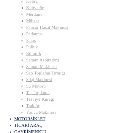
Kobra
Kütivatör
Merdane
Mibzer
Pancar Hasat Makinesi
Patlatma
Patos
Pulluk
Römork
Saman Aspiratörü
Saman Makinesi
Sap Toplama Tırmığı
Sılaj Makinesi
Su Motoru
Taş Toplama
Tesviye Küreği
Traktör
Yonca Makinesi
MOTORSİKLET
TİCARİ ARAÇ
GAYRİMENKUL