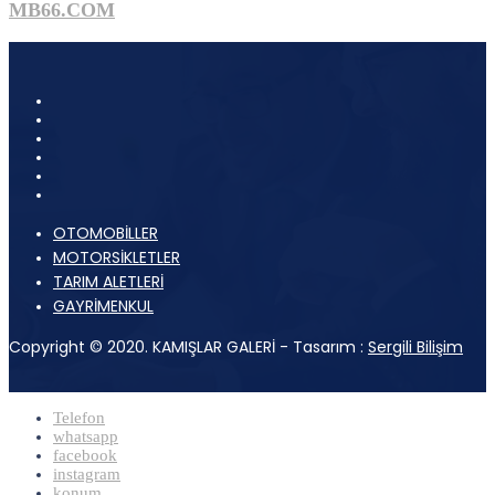
MB66.COM
OTOMOBİLLER
MOTORSİKLETLER
TARIM ALETLERİ
GAYRİMENKUL
Copyright © 2020. KAMIŞLAR GALERİ - Tasarım :
Sergili Bilişim
Telefon
whatsapp
facebook
instagram
konum