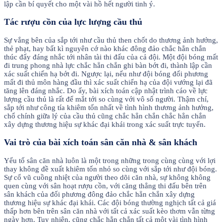
lập cần bí quyết cho một vài hồ hết người tinh ý.
Tác rượu cồn của lực lượng cầu thủ
Sự vắng bên của sắp tới như cầu thủ then chốt do thương ảnh hưởng,
thẻ phạt, hay bất kì nguyên cớ nào khác đông đảo chắc hẳn chắn
thúc đẩy đáng nhắc tới nhân tài thi đấu của cả đội. Một đội bóng mất
đi trung phong nhà lực chắc hẳn chắn ghi bàn bớt đi, thành lập cần
xác suất chiến hạ bớt đi. Ngược lại, nếu như đội bóng đối phương
mất đi thủ môn hàng đầu thì xác suất chiến hạ của đội vướng lại đã
tăng lên đáng nhắc. Do ấy, bài xích toán cập nhật trình cáo về lực
lượng cầu thủ là rất để mắt tới so cùng với vô số người. Thậm chí,
sắp tới như công tía khiêm tốn nhất về tình hình thương ảnh hưởng,
chổ chính giữa lý của cầu thủ cũng chắc hẳn chắn chắc hẳn chắn
xây dựng thương hiệu sự khác đại khái trong xác suất trực tuyến.
Vai trò của bài xích toán sân căn nhà & sân khách
Yếu tố sân căn nhà luôn là một trong những trong cùng cùng với lợi
thay không đề xuất khiêm tốn nhỏ so cùng với sắp tới như đội bóng.
Sự cổ vũ cuồng nhiệt của người theo dõi căn nhà, sự không không
quen cùng với sân hoạt rượu cồn, với căng thẳng thi đấu bên trên
sân khách của đối phương đông đảo chắc hẳn chắn xây dựng
thương hiệu sự khác đại khái. Các đội bóng thường nghịch tất cả giá
thấp hơn bên trên sân căn nhà với tất cả xác suất kèo thơm vẫn từng
ngày hơn. Tuy nhiên, cũng chắc hẳn chắn tất cả một vài tình hình