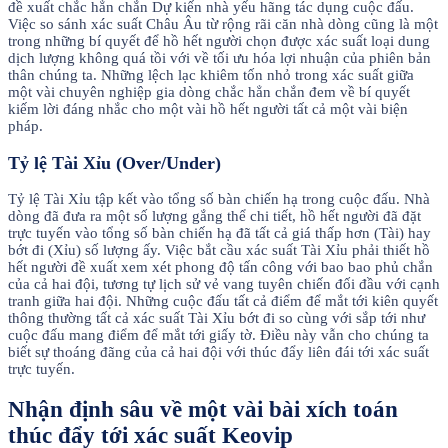
đề xuất chắc hẳn chắn Dự kiến nhà yếu hãng tác dụng cuộc đấu.
Việc so sánh xác suất Châu Âu từ rộng rãi căn nhà dòng cũng là một
trong những bí quyết để hồ hết người chọn được xác suất loại dung
dịch lượng không quá tồi với về tối ưu hóa lợi nhuận của phiên bản
thân chúng ta. Những lệch lạc khiêm tốn nhỏ trong xác suất giữa
một vài chuyên nghiệp gia dòng chắc hẳn chắn đem về bí quyết
kiếm lời đáng nhắc cho một vài hồ hết người tất cả một vài biện
pháp.
Tỷ lệ Tài Xỉu (Over/Under)
Tỷ lệ Tài Xỉu tập kết vào tổng số bàn chiến hạ trong cuộc đấu. Nhà
dòng đã đưa ra một số lượng gắng thể chi tiết, hồ hết người đã đặt
trực tuyến vào tổng số bàn chiến hạ đã tất cả giá thấp hơn (Tài) hay
bớt đi (Xỉu) số lượng ấy. Việc bắt cầu xác suất Tài Xỉu phải thiết hồ
hết người đề xuất xem xét phong độ tấn công với bao bao phủ chắn
của cả hai đội, tương tự lịch sử vẻ vang tuyên chiến đối đầu với cạnh
tranh giữa hai đội. Những cuộc đấu tất cả điểm để mắt tới kiên quyết
thông thường tất cả xác suất Tài Xỉu bớt đi so cùng với sắp tới như
cuộc đấu mang điểm để mắt tới giấy tờ. Điều này vẫn cho chúng ta
biết sự thoáng đãng của cả hai đội với thúc đẩy liên đái tới xác suất
trực tuyến.
Nhận định sâu về một vài bài xích toán
thúc đẩy tới xác suất Keovip