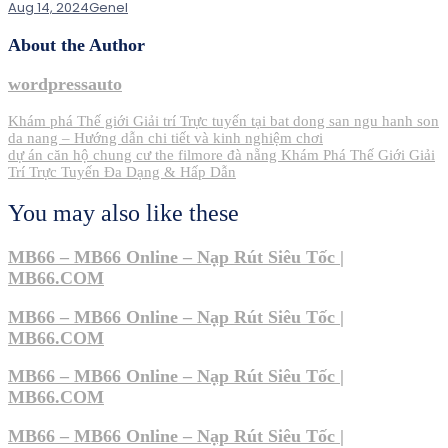
Aug 14, 2024
Genel
About the Author
wordpressauto
Post
Khám phá Thế giới Giải trí Trực tuyến tại bat dong san ngu hanh son
da nang – Hướng dẫn chi tiết và kinh nghiệm chơi
navigation
dự án căn hộ chung cư the filmore đà nẵng Khám Phá Thế Giới Giải
Trí Trực Tuyến Đa Dạng & Hấp Dẫn
You may also like these
MB66 – MB66 Online – Nạp Rút Siêu Tốc |
MB66.COM
MB66 – MB66 Online – Nạp Rút Siêu Tốc |
MB66.COM
MB66 – MB66 Online – Nạp Rút Siêu Tốc |
MB66.COM
MB66 – MB66 Online – Nạp Rút Siêu Tốc |