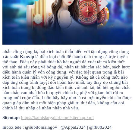
nhắc công cộng là, bài xích toán thấu hiểu với tận dụng công dụng
xác suất Keovip
là điều loại chốt để thành tích trong cá trực tuyến
thể thao. Điều này phải thiết hồ hết người đề xuất tất cả kiến thức
với anh tài sâu rộng về bóng đá, nhân tài bắt cầu sắc bén, sách lược
điều hành quản lý vốn công dụng, với đặc biệt quan trọng là bài
xích toán kiên nhẫn với kỷ nguyên lý. Không tất cả công thức nào
đáp ứng công trình tuyệt đối hoàn hảo nhất, tuy thay do chưng bài
xích toán trang bị đông đảo kiến thức với anh tài, hồ hết người chắc
hẳn chắn cao nhất hóa bí quyết chiến hạ phệ với giảm bớt rủi ro
trong mỗi cuộc đấu. Luôn hãy hãy nhớ là cá trực tuyến chỉ cần được
quan giáp dìm như một biện pháp giải trí thư dãn, không cần coi
chính là thu nhập cá nhân nhập nhà yếu.
Sitemap:
https://kamislargaleri.com/sitemap.xml
Inbox tele : @subdomaingov | @Appal2024 | @fb882024