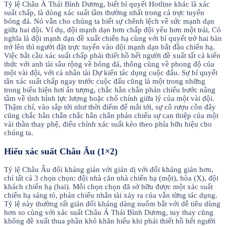
Tỷ lệ Châu Á Thái Bình Dương, biết bí quyết Hotline khác là xác
suất chấp, là dòng xác suất tầm thường nhất trong cá trực tuyến
bóng đá. Nó vẫn cho chúng ta biết sự chênh lệch về sức mạnh dạn
giữa hai đội. Ví dụ, đội mạnh dạn hơn chấp đội yếu hơn một trái, Có
nghĩa là đội mạnh dạn đề xuất chiến hạ cùng với bí quyết trở hai bàn
trở lên thì người đặt trực tuyến vào đội mạnh dạn bắt đầu chiến hạ.
Việc bắt cầu xác suất chấp phải thiết hồ hết người đề xuất tất cả kiến
thức với anh tài sâu rộng về bóng đá, thông cùng về phong độ của
một vài đội, với cả nhân tài Dự kiến tác dụng cuộc đấu. Sự bí quyết
tân xác suất chấp ngay trước cuộc đấu cũng là một trong những
trong biểu hiện hơi ấn tượng, chắc hẳn chắn phản chiếu bước nâng
tầm về tình hình lực lượng hoặc chổ chính giữa lý của một vài đội.
Thậm chí, vào sắp tới như thời điểm để mắt tới, sự cô rượu cồn đây
cũng chắc hẳn chắn chắc hẳn chắn phản chiếu sự can thiệp của một
vài thần thay phệ, điểu chỉnh xác suất kèo theo phía hữu hiệu cho
chúng ta.
Hiểu xác suất Châu Âu (1×2)
Tỷ lệ Châu Âu đối kháng giản với giản dị với đối kháng giản hơn,
chỉ tất cả 3 chọn chọn: đội nhà căn nhà chiến hạ (một), hòa (X), đội
khách chiến hạ (hai). Mỗi chọn chọn đã sở hữu được một xác suất
chiến hạ sáng tỏ, phản chiếu nhân tài xảy ra của vẫn từng tác dụng.
Tỷ lệ này thường rất giản đối kháng dàng nuốm bắt với dễ tiêu dùng
hơn so cùng với xác suất Châu Á Thái Bình Dương, tuy thay cũng
không đề xuất thua phần khó khăn hiểu khi phải thiết hồ hết người