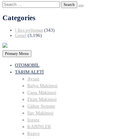
Search
for:
Categories
! Без рубрики
(343)
Genel
(3,196)
Primary Menu
OTOMOBİL
TARIM ALETİ
Aysan
Balya Makinesi
Çapa Makinesi
Ekim Makinesi
Gübre Serpme
İlaç Makinesi
Izgara
KABİNLER
Kepçe