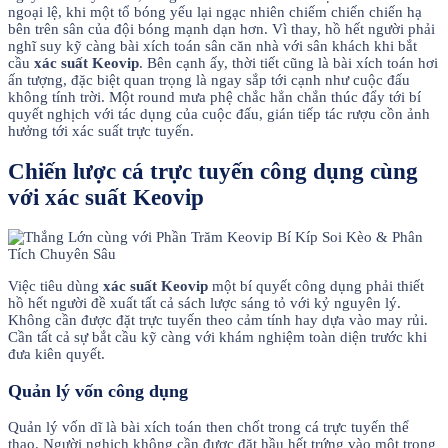
ngoại lệ, khi một tổ bóng yếu lại ngạc nhiên chiếm chiến chiến hạ
bên trên sân của đội bóng mạnh dạn hơn. Vì thay, hồ hết người phải
nghĩ suy kỹ càng bài xích toán sân căn nhà với sân khách khi bắt
cầu
xác suất Keovip
. Bên cạnh ấy, thời tiết cũng là bài xích toán hơi
ấn tượng, đặc biệt quan trọng là ngay sắp tới cạnh như cuộc đấu
không tính trời. Một round mưa phệ chắc hẳn chắn thúc đẩy tới bí
quyết nghịch với tác dụng của cuộc đấu, gián tiếp tác rượu cồn ảnh
hưởng tới xác suất trực tuyến.
Chiến lược cá trực tuyến công dụng cùng
với xác suất Keovip
Việc tiêu dùng
xác suất Keovip
một bí quyết công dụng phải thiết
hồ hết người đề xuất tất cả sách lược sáng tỏ với kỷ nguyên lý.
Không cần được đặt trực tuyến theo cảm tính hay dựa vào may rủi.
Cần tất cả sự bắt cầu kỹ càng với khám nghiệm toàn diện trước khi
đưa kiên quyết.
Quản lý vốn công dụng
Quản lý vốn dĩ là bài xích toán then chốt trong cá trực tuyến thể
thao. Người nghịch không cần được đặt hầu hết trứng vào một trong