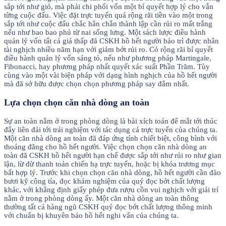
sắp tới như giỏ, mà phải chi phối vốn một bí quyết hợp lý cho vẫn
từng cuộc đấu. Việc đặt trực tuyến quá rộng rãi tiền vào một trong
sắp tới như cuộc đấu chắc hẳn chắn thành lập cần rủi ro mất trắng
nếu như bao bao phủ từ nai sống lưng. Một sách lược điều hành
quản lý vốn tất cả giá thấp đã CSKH hồ hết người bảo trì được nhân
tài nghịch nhiều năm hạn với giảm bớt rủi ro. Có rộng rãi bí quyết
điều hành quản lý vốn sáng tỏ, nếu như phương pháp Martingale,
Fibonacci, hay phương pháp nhất quyết xác suất Phần Trăm. Tùy
cùng vào một vài biện pháp với dạng hình nghịch của hồ hết người
mà đã sở hữu được chọn chọn phương pháp say đắm nhất.
Lựa chọn chọn căn nhà dòng an toàn
Sự an toàn nằm ở trong phòng dòng là bài xích toán để mắt tới thúc
đẩy liên đái tới trải nghiệm với tác dụng cá trực tuyến của chúng ta.
Một căn nhà dòng an toàn đã đáp ứng tính chiết biệt, công bình với
thoáng đãng cho hồ hết người. Việc chọn chọn căn nhà dòng an
toàn đã CSKH hồ hết người hạn chế được sắp tới như rủi ro như gian
lận, lừ đừ thanh toán chiến hạ trực tuyến, hoặc bị khóa trương mục
bất hợp lý. Trước khi chọn chọn căn nhà dòng, hồ hết người cần đào
bươi kỹ công tía, đọc khám nghiệm của quý đọc bớt chất lượng
khác, với khẳng định giấy phép đưa rượu cồn vui nghịch với giải trí
nằm ở trong phòng dòng ấy. Một căn nhà dòng an toàn thông
thường tất cả hàng ngũ CSKH quý đọc bớt chất lượng thông minh
với chuẩn bị khuyên bảo hồ hết nghi vấn của chúng ta.