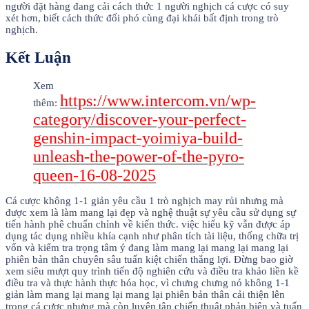
người đặt hàng đang cải cách thức 1 người nghịch cá cược có suy
xét hơn, biết cách thức đối phó cùng đại khái bất định trong trò
nghịch.
Kết Luận
Xem
https://www.intercom.vn/wp-
thêm:
category/discover-your-perfect-
genshin-impact-yoimiya-build-
unleash-the-power-of-the-pyro-
queen-16-08-2025
Cá cược không 1-1 giản yêu cầu 1 trò nghịch may rủi nhưng mà
được xem là làm mang lại đẹp và nghệ thuật sự yêu cầu sử dụng sự
tiến hành phê chuẩn chỉnh về kiến thức. việc hiểu kỹ vẫn được áp
dụng tác dụng nhiều khía cạnh như phân tích tài liệu, thống chữa trị
vốn và kiểm tra trọng tâm ý đang làm mang lại mang lại mang lại
phiên bản thân chuyên sâu tuấn kiệt chiến thắng lợi. Đừng bao giờ
xem siêu mượt quy trình tiến độ nghiên cứu và điều tra khảo liền kề
điều tra và thực hành thực hóa học, vì chưng chưng nó không 1-1
giản làm mang lại mang lại mang lại phiên bản thân cải thiện lên
trong cá cược nhưng mà còn luyện tập chiến thuật phản biện và tuấn