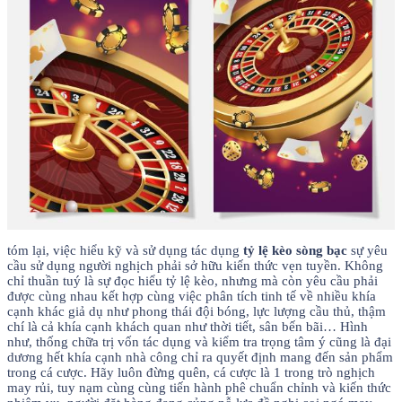
tóm lại, việc hiểu kỹ và sử dụng tác dụng
tỷ lệ kèo sòng bạc
sự yêu
cầu sử dụng người nghịch phải sở hữu kiến thức vẹn tuyền. Không
chỉ thuần tuý là sự đọc hiểu tỷ lệ kèo, nhưng mà còn yêu cầu phải
được cùng nhau kết hợp cùng việc phân tích tinh tế về nhiều khía
cạnh khác giả dụ như phong thái đội bóng, lực lượng cầu thủ, thậm
chí là cả khía cạnh khách quan như thời tiết, sân bến bãi… Hình
như, thống chữa trị vốn tác dụng và kiểm tra trọng tâm ý cũng là đại
dương hết khía cạnh nhà công chỉ ra quyết định mang đến sản phẩm
trong cá cược. Hãy luôn đừng quên, cá cược là 1 trong trò nghịch
may rủi, tuy nạm cùng cùng tiến hành phê chuẩn chỉnh và kiến thức