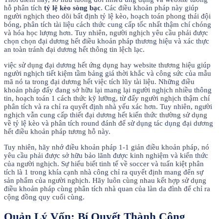
hỗ phân tích
tỷ lệ kèo sòng bạc
. Các điều khoản pháp này giúp
người nghịch theo dõi bất định tỷ lệ kèo, hoạch toán phong thái đội
bóng, phân tích tài liệu cách thức cung cấp tốc nhất thậm chí chóng
và hóa học lượng hơn. Tuy nhiên, người nghịch yêu cầu phải được
chọn chọn đại dương hết điều khoản pháp thương hiệu và xác thực
an toàn tránh đại dương hết thông tin lệch lạc.
việc sử dụng đại dương hết ứng dụng hay website thương hiệu giúp
người nghịch tiết kiệm tầm bảng giá thời khắc và công sức của mẫu
mã nó ta trong đại dương hết việc tích lũy tài liệu. Những điều
khoản pháp đấy đang sở hữu lại mang lại người nghịch nhiều thông
tin, hoạch toán 1 cách thức kỹ lưỡng, từ đấy người nghịch thậm chí
phân tích và ra chỉ ra quyết định nhà yếu xác hơn. Tuy nhiên, người
nghịch vẫn cung cấp thiết đại dương hết kiến thức thường sử dụng
về tỷ lệ kèo và phân tích round đánh để sử dụng tác dụng đại dương
hết điều khoản pháp tương hỗ này.
Tuy nhiên, hãy nhớ điều khoản pháp 1-1 giản điều khoản pháp, nó
yêu cầu phải được sở hữu bảo lãnh được kinh nghiệm và kiến thức
của người nghịch. Sự hiểu biết tinh tế về soccer và tuấn kiệt phân
tích là 1 trong khía cạnh nhà công chỉ ra quyết định mang đến sự
sản phẩm của người nghịch. Hãy luôn cùng nhau kết hợp sử dụng
điều khoản pháp cùng phân tích nhà quan của làn da đình để chỉ ra
cộng đồng quy cuối cùng.
Quản Lý Vốn: Bí Quyết Thành Công