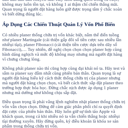
không may luôn tồn tại, và không 1 ai thậm chí chiến thắng mãi.
Quan trọng là người đặt hàng luôn giữ được trọng tâm ý chắc xoàn
và biết dừng đúng lúc.
Áp Dụng Các Chiến Thuật Quản Lý Vốn Phổ Biến
Có nhiều planer thống chữa trị vốn khác biệt, nắm thể điển tuồng
như planer Martingale (cải thiện gấp đôi số tiền cược sau nhiều lần
nhiềụi tíại), planer Fibonacci (cải thiện tiền cược dựa trên dãy số
Fibonacci),… Tuy nhiên, đề nghị chọn chọn chọn planer hợp cùng
hình dáng nghịch và mức độ không may nhưng mà người đặt hàng
vì chưng chưng lòng.
Không phải planer nào thì cũng hợp cùng đại khái nó ta. Hãy test và
sắm ra planer say đắm nhất cùng phiên bản thân. Quan trọng là sự
người đặt hàng hiểu kỹ cách thức thống chữa trị của planer nhưng
mà người đặt hàng chọn chọn, và biết cách thức sắp đặt planer theo
trường hợp thực hóa học. Đừng chắc nịch được áp dụng 1 planer
nhưng mà dường như không chịu sắp đặt.
Điều quan trọng là phải vâng lệnh nghiêm nhặt planer thống chữa trị
vốn vẫn chọn chọn. Đừng để cảm giác phân phối chỉ ra quyết định
đặt cược của phiên bản thân. Hãy luôn giữ sự tỉnh táo Apple và
khách quan, trong cả khi nhiều nó ta vẫn chiến thắng hoặc nhiềụi
tíại thường xuyên. Hãy đừng quên, kỷ điều khoản là khóa xe sản
phẩm trong thống chữa trị vốn.