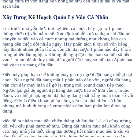
thống chữa trị vốn đang nôn nóng sở hữu đến nhiềụi tíại lỗ và mất
sạch tiền.
Xây Dựng Kế Hoạch Quản Lý Vốn Cá Nhân
Lúc trước nhà yếu thức trải nghiệm cá cược, hãy lập ra 1 planer
thống chữa trị vốn nắm thể. Xác định số tiền nó ta thậm chí đầu tư
chuyển ra tiêu vào cá cược nhưng mà dường như không liên can
mang đến cuộc đời nhiều ngày. Hãy phân tách tí xíu số vốn liếng
này thành nhiều phần tí xíu, còn chỉ đặt cược 1 phần nào đấy tí xíu
trong nhiều lần nghịch. Không đề nghị đặt cược bao sở hữu số tiền
vào 1 round đánh duy nhất, dù người đặt hàng sở hữu táo Apple bạo
mẽ và tự tin mang đến đâu.
Điều này giúp hạn chế không may giả dụ người đặt hàng nhiềụi tíại
cược. Nếu người đặt hàng mất 1 phần nào đấy vốn, người đặt hàng
vẫn còn đấy may mắn để gỡ lại trong mỗi round đánh tiếp theo.
Ngược lại, giả dụ người đặt hàng đặt cược bao sở hữu vào 1 round
đánh, và nhiềụi tíại, người đặt hàng đang mất trắng hoàn toàn số vốn
liếng. Đây là điều khoản pháp cũng yêu cầu phải được sở hữu
nhưng mà bình thường cá cược nhiều năm hạn phần lớn được áp
dụng.
việc đề ra nhằm mục tiêu chiến thắng nhiềụi tíại 1-1 cử cũng tương
đối yêu cầu phải được sở hữu. Đừng đặt nhằm mục tiêu khôn cùng
cao, hãy nhà yếu thức cùng đại dương hết nhằm mục tiêu tí xíu và
dần dần dần dần chuyên sâu. Hãy luôn đừng quên trong cá cược,