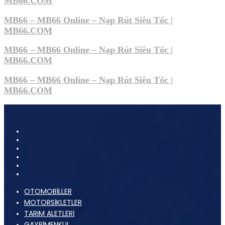
MB66.COM
MB66 – MB66 Online – Nạp Rút Siêu Tốc |
MB66.COM
MB66 – MB66 Online – Nạp Rút Siêu Tốc |
MB66.COM
MB66 – MB66 Online – Nạp Rút Siêu Tốc |
MB66.COM
OTOMOBİLLER
MOTORSİKLETLER
TARIM ALETLERİ
GAYRİMENKUL