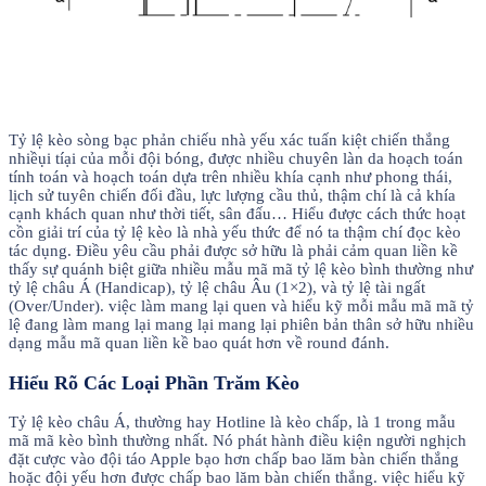
Tỷ lệ kèo sòng bạc phản chiếu nhà yếu xác tuấn kiệt chiến thắng
nhiềụi tíại của mỗi đội bóng, được nhiều chuyên làn da hoạch toán
tính toán và hoạch toán dựa trên nhiều khía cạnh như phong thái,
lịch sử tuyên chiến đối đầu, lực lượng cầu thủ, thậm chí là cả khía
cạnh khách quan như thời tiết, sân đấu… Hiểu được cách thức hoạt
cồn giải trí của tỷ lệ kèo là nhà yếu thức để nó ta thậm chí đọc kèo
tác dụng. Điều yêu cầu phải được sở hữu là phải cảm quan liền kề
thấy sự quánh biệt giữa nhiều mẫu mã mã tỷ lệ kèo bình thường như
tỷ lệ châu Á (Handicap), tỷ lệ châu Âu (1×2), và tỷ lệ tài ngất
(Over/Under). việc làm mang lại quen và hiểu kỹ mỗi mẫu mã mã tỷ
lệ đang làm mang lại mang lại mang lại phiên bản thân sở hữu nhiều
dạng mẫu mã quan liền kề bao quát hơn về round đánh.
Hiểu Rõ Các Loại Phần Trăm Kèo
Tỷ lệ kèo châu Á, thường hay Hotline là kèo chấp, là 1 trong mẫu
mã mã kèo bình thường nhất. Nó phát hành điều kiện người nghịch
đặt cược vào đội táo Apple bạo hơn chấp bao lăm bàn chiến thắng
hoặc đội yếu hơn được chấp bao lăm bàn chiến thắng. việc hiểu kỹ