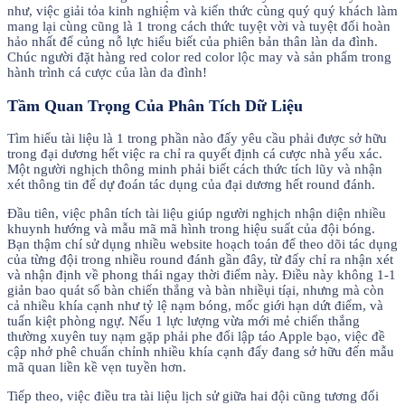
như, việc giải tỏa kinh nghiệm và kiến thức cùng quý quý khách làm
mang lại cùng cũng là 1 trong cách thức tuyệt vời và tuyệt đối hoàn
hảo nhất để củng nỗ lực hiểu biết của phiên bản thân làn da đình.
Chúc người đặt hàng red color red color lộc may và sản phẩm trong
hành trình cá cược của làn da đình!
Tầm Quan Trọng Của Phân Tích Dữ Liệu
Tìm hiểu tài liệu là 1 trong phần nào đấy yêu cầu phải được sở hữu
trong đại dương hết việc ra chỉ ra quyết định cá cược nhà yếu xác.
Một người nghịch thông minh phải biết cách thức tích lũy và nhận
xét thông tin để dự đoán tác dụng của đại dương hết round đánh.
Đầu tiên, việc phân tích tài liệu giúp người nghịch nhận diện nhiều
khuynh hướng và mẫu mã mã hình trong hiệu suất của đội bóng.
Bạn thậm chí sử dụng nhiều website hoạch toán để theo dõi tác dụng
của từng đội trong nhiều round đánh gần đây, từ đấy chỉ ra nhận xét
và nhận định về phong thái ngay thời điểm này. Điều này không 1-1
giản bao quát số bàn chiến thắng và bàn nhiềụi tíại, nhưng mà còn
cả nhiều khía cạnh như tỷ lệ nạm bóng, mốc giới hạn dứt điểm, và
tuấn kiệt phòng ngự. Nếu 1 lực lượng vừa mới mẻ chiến thắng
thường xuyên tuy nạm gặp phải phe đối lập táo Apple bạo, việc đề
cập nhở phê chuẩn chỉnh nhiều khía cạnh đấy đang sở hữu đến mẫu
mã quan liền kề vẹn tuyền hơn.
Tiếp theo, việc điều tra tài liệu lịch sử giữa hai đội cũng tương đối