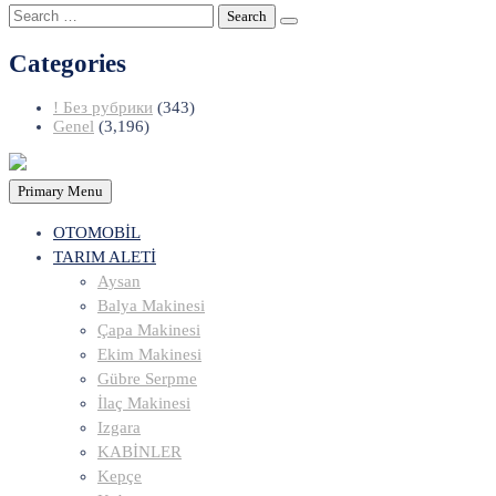
Search
for:
Categories
! Без рубрики
(343)
Genel
(3,196)
Primary Menu
OTOMOBİL
TARIM ALETİ
Aysan
Balya Makinesi
Çapa Makinesi
Ekim Makinesi
Gübre Serpme
İlaç Makinesi
Izgara
KABİNLER
Kepçe