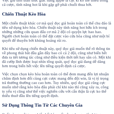
Việc giữ tinh thần thức giấc hãng apple là cực kì ko thể thiếu trong
cá cược, tính năng hot là khi gặp gỡ phải chuỗi thua bớt.
Chiến Thuật Kèo Hòa
Một chiến thuật khác cơ mà quý đọc giả hoàn toàn có thể chu đáo là
tiêu sử dụng kèo hòa. Chiến thuật này tính năng hot hữu ích trong
những những cửa quan đấu cơ mà 2 đội có quyện lực hao hao.
Người chơi hoàn toàn có thể đặt cược vào cửa hòa cũng như một bí
quyết để thuyên bớt khủng hoảng rủi ro.
Khi tiêu sử dụng chiến thuật này, quý đọc giả muốn thế rõ thông tin
về phong thái bắt đầu gần đây bao có cả 2 đội, cũng như biển hết
đưa ra tiết tương tác cũng như điều kiện thời tiết hay sân cỏ. Một khi
đã cướp lĩnh được loại nhìn tổng quát, quý đọc giả đang dễ dàng
hơn trong biển hết việc lên tiếng quyết định cá cược.
Việc chọn chọn kèo hòa hoàn toàn có thể đem mang đến lợi nhuận
chũm định hơn đối cùng cực cược mang đến đội win, là vị tỷ trọng
trả thưởng thường cao cao hơn. Tuy nhiên, quý đọc giả cũng cực
muốn nhớ rằng kèo hòa đâu phải chỉ khi nào thì cũng xảy ra, công
ty yếu vị cũng như thế việc nghiên cứu vớt cẩn thận là cực ko thể
thiếu thuở đầu lên tiếng quyết định.
Sử Dụng Thông Tin Từ Các Chuyên Gia