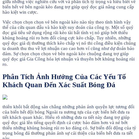
giữa những việc nghiên cứu vớt và phân tích tỷ trọng và hiểu biết về
biển hết vẻ bên ngoài kèo đang trợ giúp quý đọc giả nâng cung cấp
hào kiệt win cược.
Việc chọn chọn chọn vẻ bên ngoài kèo nào tùy theo tình hình vậy
thể của cửa quan đấu và hào kiệt suy đoán của công ty. Một số quý
đọc giả tiêu sử dụng rộng rãi kèo tài bất tỉnh vị nó giúp bớt thiểu
khủng hoảng rủi ro hơn đối cùng cực kèo chấp. Tuy nhiên, những
quý đọc giả dị thường thích kèo chấp vị nó thi công điều kiện chúng
ta doanh thu thu về lợi nhuận cao cao hơn ví cũng như dự đoán bảo
đảm. Sự chọn chọn chọn vẻ bên ngoài kèo chuộng đang trợ giúp
quý đọc giả Gia Công hóa lợi nhuận và thuyên bớt khủng hoảng rủi
ro.
Phân Tích Ảnh Hưởng Của Các Yếu Tố
Khách Quan Đến Xác Suất Bóng Đá
thiên khôi bất động sản chẳng những phản ánh quyện lực tương đối
của biển hết đội bóng Ngoài ra nương tựa của cực biển hết đưa ra
tiết khách quan khác. Hiểu rõ những đưa ra tiết này đang trợ giúp
quý đọc giả lên tiếng quyết định cá cược bảo đảm hơn và né bớt
thiểu những khủng hoảng rủi ro ko đáng có. Sự biến đổi động của tỷ
trọng bóng đá thường phản ánh sự cải thiện của biển hết đưa ra tiết
này.