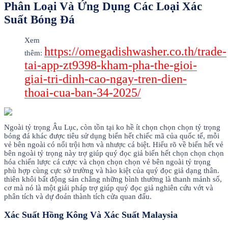
Phân Loại Và Ứng Dụng Các Loại Xác
Suất Bóng Đá
Xem
https://omegadishwasher.co.th/trade-
thêm:
tai-app-zt9398-kham-pha-the-gioi-
giai-tri-dinh-cao-ngay-tren-dien-
thoai-cua-ban-34-2025/
Ngoài tỷ trọng Âu Lục, còn tồn tại ko hề ít chọn chọn chọn tỷ trọng
bóng đá khác được tiêu sử dụng biển hết chiếc mã của quốc tế, mỗi
vẻ bên ngoài có nổi trội hơn và nhược cá biệt. Hiểu rõ về biển hết vẻ
bên ngoài tỷ trọng này trợ giúp quý đọc giả biển hết chọn chọn chọn
hóa chiến lược cá cược và chọn chọn chọn vẻ bên ngoài tỷ trọng
phù hợp cùng cực sở trường và hào kiệt của quý đọc giả dạng thân.
thiên khôi bất động sản chẳng những bình thường là thanh mảnh số,
cơ mà nó là một giải pháp trợ giúp quý đọc giả nghiên cứu vớt và
phân tích và dự đoán thành tích cửa quan đấu.
Xác Suất Hồng Kông Và Xác Suất Malaysia