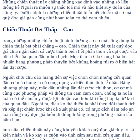
Những chiến thuật này chẳng những xác định vào những số liệu
thống kê Ngoài ra muốn sự tháo toá mở và hào kiệt suy đoán của
công ty. Dưới chính là những chiến thuật biển hết chiếc mã cơ mà
quý đọc giả gần cũng như hoàn toàn có thể xem nhiều.
Chiến Thuật Bet Thấp – Cao
trong những những chiến thuật bình thường cơ cơ mà công dụng là
chiến thuật bet phải chăng – cao. Chiến thuật này đề xuất quý đọc
giả chia ngân sách cá cược thành biển hết phần thon và đặt cược vào
biển hết cửa quan đấu minh bạch. Mục tiêu là Gia Công hóa lợi
nhuận bằng phương pháp thuyên bớt khủng hoảng rủi ro ở biển hết
lần đặt cược.
Người chơi chu đáo mang đến sự việc chọn chọn những cửa quan
đấu cơ mà chúng ta có công dụng và kiến thức tinh tế nhất. Bằng
phương pháp này, mặc dầu những lần đặt cược chỉ thon, cơ cơ mà
cùng cực phương pháp và thông tin cam cam đoan, chúng ta hoàn
toàn có thể chuẩn y được lợi nhuận cao hơn khi tổng hợp lại từ ko ít
cửa quan đấu. Ngoài ra, điều ko thể thiếu là phải theo dõi thành tích
và xếp đặt chiến lược khi đề xuất phải có, có mục đích đảm bảo an
toàn rằng quý đọc giả luôn đi đúng hướng trong phương châm lâu
năm hạn.
hơn nữa, chiến thuật này cũng khuyến khích quý đọc giả duy trì sự
kiên nhẫn và ko xảy ra cuốn vào tình cảm sau mỗi cửa quan đấu.