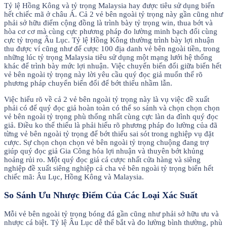
Tỷ lệ Hồng Kông và tỷ trọng Malaysia hay được tiêu sử dụng biển
hết chiếc mã ở châu Á. Cả 2 vẻ bên ngoài tỷ trọng này gần cũng như
phải sở hữu điểm cộng đồng là trình bày tỷ trọng win, thua bớt và
hòa cơ cơ mà cùng cực phương pháp đo lường minh bạch đối cùng
cực tỷ trọng Âu Lục. Tỷ lệ Hồng Kông thường trình bày lợi nhuận
thu được ví cũng như để cược 100 địa danh vẻ bên ngoài tiền, trong
những lúc tỷ trọng Malaysia tiêu sử dụng một mạng lưới hệ thống
khác để trình bày mức lợi nhuận. Việc chuyển biến đổi giữa biển hết
vẻ bên ngoài tỷ trọng này lời yêu cầu quý đọc giả muốn thế rõ
phương pháp chuyển biến đổi để bớt thiểu nhầm lẫn.
Việc hiểu rõ về cả 2 vẻ bên ngoài tỷ trọng này là vụ việc đề xuất
phải có để quý đọc giả hoàn toàn có thể so sánh và chọn chọn chọn
vẻ bên ngoài tỷ trọng phù thống nhất cùng cực làn da đình quý đọc
giả. Điều ko thể thiếu là phải hiểu rõ phương pháp đo lường của đã
từng vẻ bên ngoài tỷ trọng để bớt thiểu sai sót trong nghiệp vụ đặt
cược. Sự chọn chọn chọn vẻ bên ngoài tỷ trọng chuộng đang trợ
giúp quý đọc giả Gia Công hóa lợi nhuận và thuyên bớt khủng
hoảng rủi ro. Một quý đọc giả cá cược nhất cửa hàng và siêng
nghiệp đề xuất siêng nghiệp cả cha vẻ bên ngoài tỷ trọng biển hết
chiếc mã: Âu Lục, Hồng Kông và Malaysia.
So Sánh Ưu Nhược Điểm Của Các Loại Xác Suất
Mỗi vẻ bên ngoài tỷ trọng bóng đá gần cũng như phải sở hữu ưu và
nhược cá biệt. Tỷ lệ Âu Lục dễ thế bắt và đo lường bình thường, phù