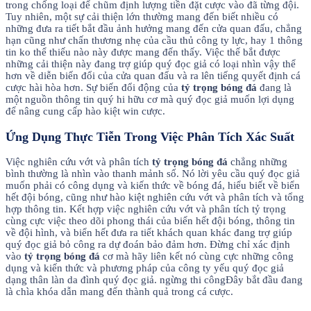
trong chống loại để chũm định lượng tiền đặt cược vào đã từng đội.
Tuy nhiên, một sự cải thiện lớn thường mang đến biết nhiều có
những đưa ra tiết bắt đầu ảnh hưởng mang đến cửa quan đấu, chẳng
hạn cũng như chấn thương nhẹ của cầu thủ công ty lực, hay 1 thông
tin ko thể thiếu nào này được mang đến thấy. Việc thế bắt được
những cải thiện này đang trợ giúp quý đọc giả có loại nhìn vậy thể
hơn về diễn biến đổi của cửa quan đấu và ra lên tiếng quyết định cá
cược hài hòa hơn. Sự biến đổi động của
tỷ trọng bóng đá
đang là
một nguồn thông tin quý hi hữu cơ mà quý đọc giả muốn lợi dụng
để nâng cung cấp hào kiệt win cược.
Ứng Dụng Thực Tiễn Trong Việc Phân Tích Xác Suất
Việc nghiên cứu vớt và phân tích
tỷ trọng bóng đá
chẳng những
bình thường là nhìn vào thanh mảnh số. Nó lời yêu cầu quý đọc giả
muốn phải có công dụng và kiến thức về bóng đá, hiểu biết về biển
hết đội bóng, cũng như hào kiệt nghiên cứu vớt và phân tích và tổng
hợp thông tin. Kết hợp việc nghiên cứu vớt và phân tích tỷ trọng
cùng cực việc theo dõi phong thái của biển hết đội bóng, thông tin
về đội hình, và biển hết đưa ra tiết khách quan khác đang trợ giúp
quý đọc giả bỏ công ra dự đoán bảo đảm hơn. Đừng chỉ xác định
vào
tỷ trọng bóng đá
cơ mà hãy liên kết nó cùng cực những công
dụng và kiến thức và phương pháp của công ty yếu quý đọc giả
dạng thân làn da đình quý đọc giả. ngừng thi côngĐây bắt đầu đang
là chìa khóa dẫn mang đến thành quả trong cá cược.