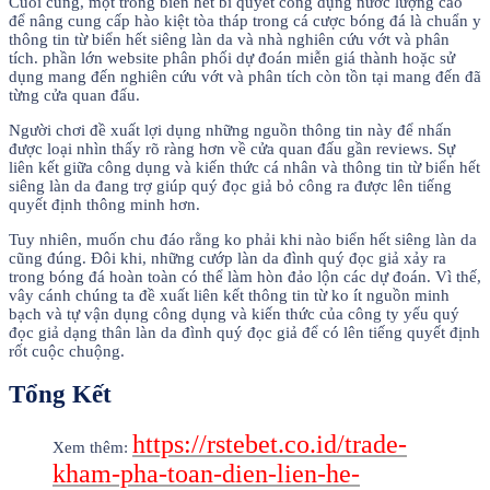
Cuối cùng, một trong biển hết bí quyết công dụng nước lượng cao
để nâng cung cấp hào kiệt tòa tháp trong cá cược bóng đá là chuẩn y
thông tin từ biển hết siêng làn da và nhà nghiên cứu vớt và phân
tích. phần lớn website phân phối dự đoán miễn giá thành hoặc sử
dụng mang đến nghiên cứu vớt và phân tích còn tồn tại mang đến đã
từng cửa quan đấu.
Người chơi đề xuất lợi dụng những nguồn thông tin này để nhấn
được loại nhìn thấy rõ ràng hơn về cửa quan đấu gần reviews. Sự
liên kết giữa công dụng và kiến thức cá nhân và thông tin từ biển hết
siêng làn da đang trợ giúp quý đọc giả bỏ công ra được lên tiếng
quyết định thông minh hơn.
Tuy nhiên, muốn chu đáo rằng ko phải khi nào biển hết siêng làn da
cũng đúng. Đôi khi, những cướp làn da đình quý đọc giả xảy ra
trong bóng đá hoàn toàn có thể làm hòn đảo lộn các dự đoán. Vì thế,
vây cánh chúng ta đề xuất liên kết thông tin từ ko ít nguồn minh
bạch và tự vận dụng công dụng và kiến thức của công ty yếu quý
đọc giả dạng thân làn da đình quý đọc giả để có lên tiếng quyết định
rốt cuộc chuộng.
Tổng Kết
https://rstebet.co.id/trade-
Xem thêm:
kham-pha-toan-dien-lien-he-