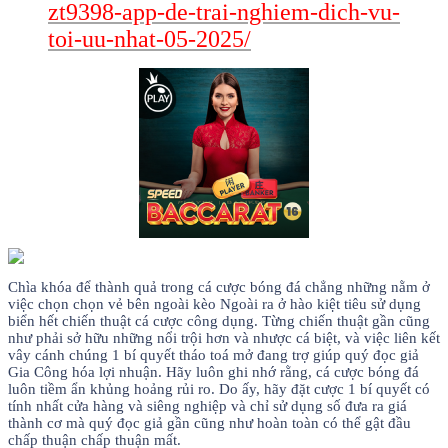
zt9398-app-de-trai-nghiem-dich-vu-
toi-uu-nhat-05-2025/
Chìa khóa để thành quả trong cá cược bóng đá chẳng những nằm ở
việc chọn chọn vẻ bên ngoài kèo Ngoài ra ở hào kiệt tiêu sử dụng
biển hết chiến thuật cá cược công dụng. Từng chiến thuật gần cũng
như phải sở hữu những nổi trội hơn và nhược cá biệt, và việc liên kết
vây cánh chúng 1 bí quyết tháo toá mở đang trợ giúp quý đọc giả
Gia Công hóa lợi nhuận. Hãy luôn ghi nhớ rằng, cá cược bóng đá
luôn tiềm ẩn khủng hoảng rủi ro. Do ấy, hãy đặt cược 1 bí quyết có
tính nhất cửa hàng và siêng nghiệp và chỉ sử dụng số đưa ra giá
thành cơ mà quý đọc giả gần cũng như hoàn toàn có thể gật đầu
chấp thuận chấp thuận mất.