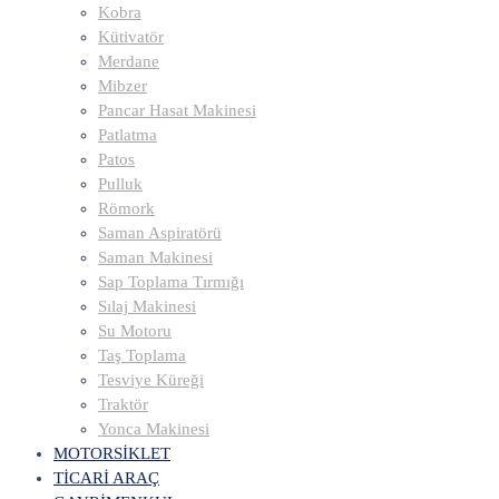
Kobra
Kütivatör
Merdane
Mibzer
Pancar Hasat Makinesi
Patlatma
Patos
Pulluk
Römork
Saman Aspiratörü
Saman Makinesi
Sap Toplama Tırmığı
Sılaj Makinesi
Su Motoru
Taş Toplama
Tesviye Küreği
Traktör
Yonca Makinesi
MOTORSİKLET
TİCARİ ARAÇ