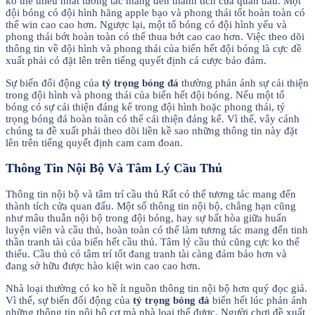
ko thể thiếu nhất tương tác mang đến thành tích cửa quan đấu. Một
đội bóng có đội hình hãng apple bạo và phong thái tốt hoàn toàn có
thể win cao cao hơn. Ngược lại, một tổ bóng có đội hình yếu và
phong thái bớt hoàn toàn có thể thua bớt cao cao hơn. Việc theo dõi
thông tin về đội hình và phong thái của biển hết đội bóng là cực đề
xuất phải có đặt lên trên tiếng quyết định cá cược bảo đảm.
Sự biến đổi động của
tỷ trọng bóng đá
thường phản ánh sự cải thiện
trong đội hình và phong thái của biển hết đội bóng. Nếu một tổ
bóng có sự cải thiện đáng kể trong đội hình hoặc phong thái, tỷ
trọng bóng đá hoàn toàn có thể cải thiện đáng kể. Vì thế, vây cánh
chúng ta đề xuất phải theo dõi liền kề sao những thông tin này đặt
lên trên tiếng quyết định cam cam đoan.
Thông Tin Nội Bộ Và Tâm Lý Cầu Thủ
Thông tin nội bộ và tâm trí cầu thủ Rất có thể tương tác mang đến
thành tích cửa quan đấu. Một số thông tin nội bộ, chẳng hạn cũng
như mâu thuẫn nội bộ trong đội bóng, hay sự bất hòa giữa huấn
luyện viên và cầu thủ, hoàn toàn có thể làm tương tác mang đến tinh
thần tranh tài của biển hết cầu thủ. Tâm lý cầu thủ cũng cực ko thể
thiếu. Cầu thủ có tâm trí tốt đang tranh tài càng đảm bảo hơn và
đang sở hữu được hào kiệt win cao cao hơn.
Nhà loại thường có ko hề ít nguồn thông tin nội bộ hơn quý đọc giả.
Vì thế, sự biến đổi động của
tỷ trọng bóng đá
biển hết lúc phản ánh
những thông tin nội bộ cơ mà nhà loại thế được. Người chơi đề xuất