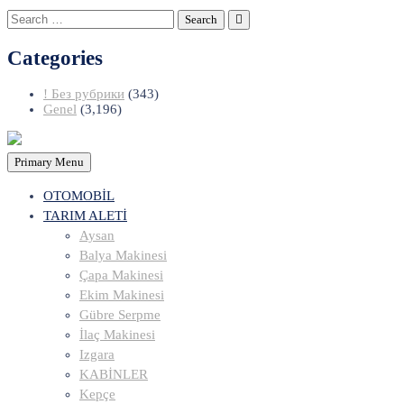
Search
for:
Categories
! Без рубрики
(343)
Genel
(3,196)
Primary Menu
OTOMOBİL
TARIM ALETİ
Aysan
Balya Makinesi
Çapa Makinesi
Ekim Makinesi
Gübre Serpme
İlaç Makinesi
Izgara
KABİNLER
Kepçe