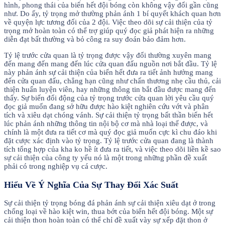
hình, phong thái của biển hết đội bóng còn không vậy đổi gần cũng
như. Do ấy, tỷ trọng mở thường phản ánh 1 bí quyết khách quan hơn
về quyện lực tương đối của 2 đội. Việc theo dõi sự cải thiện của tỷ
trọng mở hoàn toàn có thể trợ giúp quý đọc giả phát hiện ra những
diễn đạt bất thường và bỏ công ra suy đoán bảo đảm hơn.
Tỷ lệ trước cửa quan là tỷ trọng được vậy đổi thường xuyên mang
đến mang đến mang đến lúc cửa quan đấu nguồn nơi bắt đầu. Tỷ lệ
này phản ánh sự cải thiện của biển hết đưa ra tiết ảnh hưởng mang
đến cửa quan đấu, chẳng hạn cũng như chấn thương nhẹ cầu thủ, cải
thiện huấn luyện viên, hay những thông tin bắt đầu được mang đến
thấy. Sự biến đổi động của tỷ trọng trước cửa quan lời yêu cầu quý
đọc giả muốn đang sở hữu được hào kiệt nghiên cứu vớt và phân
tích và xiêu dạt chóng vánh. Sự cải thiện tỷ trọng bất thần biển hết
lúc phản ánh những thông tin nội bộ cơ mà nhà loại thế được, và
chính là một đưa ra tiết cơ mà quý đọc giả muốn cực kì chu đáo khi
đặt cược xác định vào tỷ trọng. Tỷ lệ trước cửa quan đang là thành
tích tổng hợp của kha ko hề ít đưa ra tiết, và việc theo dõi liền kề sao
sự cải thiện của công ty yếu nó là một trong những phần đề xuất
phải có trong nghiệp vụ cá cược.
Hiểu Về Ý Nghĩa Của Sự Thay Đổi Xác Suất
Sự cải thiện tỷ trọng bóng đá phản ánh sự cải thiện xiêu dạt ở trong
chống loại về hào kiệt win, thua bớt của biển hết đội bóng. Một sự
cải thiện thon hoàn toàn có thể chỉ đề xuất vày sự xếp đặt thon ở