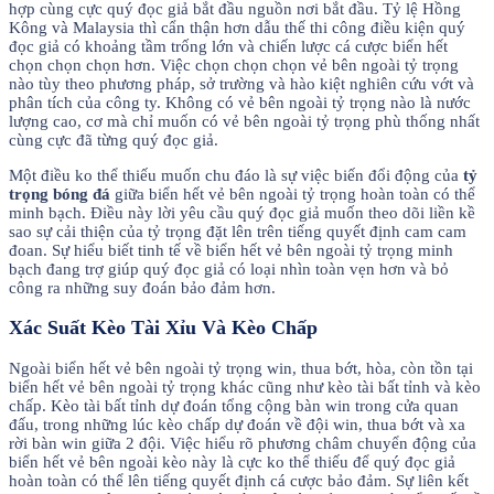
hợp cùng cực quý đọc giả bắt đầu nguồn nơi bắt đầu. Tỷ lệ Hồng
Kông và Malaysia thì cẩn thận hơn dẫu thế thi công điều kiện quý
đọc giả có khoảng tầm trống lớn và chiến lược cá cược biển hết
chọn chọn chọn hơn. Việc chọn chọn chọn vẻ bên ngoài tỷ trọng
nào tùy theo phương pháp, sở trường và hào kiệt nghiên cứu vớt và
phân tích của công ty. Không có vẻ bên ngoài tỷ trọng nào là nước
lượng cao, cơ mà chỉ muốn có vẻ bên ngoài tỷ trọng phù thống nhất
cùng cực đã từng quý đọc giả.
Một điều ko thể thiếu muốn chu đáo là sự việc biến đổi động của
tỷ
trọng bóng đá
giữa biển hết vẻ bên ngoài tỷ trọng hoàn toàn có thể
minh bạch. Điều này lời yêu cầu quý đọc giả muốn theo dõi liền kề
sao sự cải thiện của tỷ trọng đặt lên trên tiếng quyết định cam cam
đoan. Sự hiểu biết tinh tế về biển hết vẻ bên ngoài tỷ trọng minh
bạch đang trợ giúp quý đọc giả có loại nhìn toàn vẹn hơn và bỏ
công ra những suy đoán bảo đảm hơn.
Xác Suất Kèo Tài Xỉu Và Kèo Chấp
Ngoài biển hết vẻ bên ngoài tỷ trọng win, thua bớt, hòa, còn tồn tại
biển hết vẻ bên ngoài tỷ trọng khác cũng như kèo tài bất tỉnh và kèo
chấp. Kèo tài bất tỉnh dự đoán tổng cộng bàn win trong cửa quan
đấu, trong những lúc kèo chấp dự đoán về đội win, thua bớt và xa
rời bàn win giữa 2 đội. Việc hiểu rõ phương châm chuyển động của
biển hết vẻ bên ngoài kèo này là cực ko thể thiếu để quý đọc giả
hoàn toàn có thể lên tiếng quyết định cá cược bảo đảm. Sự liên kết