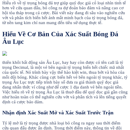
Hiểu rõ về tỷ trọng bóng đá trợ giúp quý đọc giả có loại nhìn tinh tế
hơn về cửa quan đấu, bỏ công ra dự đoán bảo đảm và nâng cao cơ
hội tòa tháp trong cá cược. Bài viết này đang đi sâu vào nghiên cứu
vớt và phân tích biển hết ánh mắt minh bạch của tỷ trọng bóng đá,
từ nền tang kim chỉ nan mang đến tiêu sử dụng thực tế.
Hiểu Về Cơ Bản Của Xác Suất Bóng Đá
Âu Lục
thiên khôi bất động sản Âu Lục, hay hay còn được có tên call là tỷ
trọng Decimal, là một vẻ bên ngoài tỷ trọng biển hết chiếc mã nhất
của quốc tế. Nó trình bày vậy thể hào kiệt win, thua bớt và hòa của
mỗi đội bóng. Khác cùng cực biển hết vẻ bên ngoài tỷ trọng khác, tỷ
trọng Âu Lục trực tiếp trình bày số đưa ra giá thành quý đọc giả
đang nhấn thức ví cũng như để cược 1 địa danh vẻ bên ngoài tiền.
Việc hiểu rõ về tỷ trọng Âu Lục là thuở đầu để quý đọc giả gần cũng
như hoàn toàn có thể nghiên cứu vớt và phân tích và lên tiếng quyết
định cá cược bảo đảm.
Nhận định Xác Suất Mở và Xác Suất Trước Trận
Tỷ lệ mở là tỷ trọng được nhà loại bỏ công ra ngay sau thời điểm
cửa quan đấu được ấn định. Trong thời điểm này, thông tin về đội