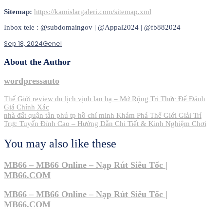
Sitemap:
https://kamislargaleri.com/sitemap.xml
Inbox tele : @subdomaingov | @Appal2024 | @fb882024
Sep 18, 2024
Genel
About the Author
wordpressauto
Post
Thế Giới review du lịch vịnh lan hạ – Mở Rộng Tri Thức Để Đánh
Giá Chính Xác
navigation
nhà đất quận tân phú tp hồ chí minh Khám Phá Thế Giới Giải Trí
Trực Tuyến Đỉnh Cao – Hướng Dẫn Chi Tiết & Kinh Nghiệm Chơi
You may also like these
MB66 – MB66 Online – Nạp Rút Siêu Tốc |
MB66.COM
MB66 – MB66 Online – Nạp Rút Siêu Tốc |
MB66.COM