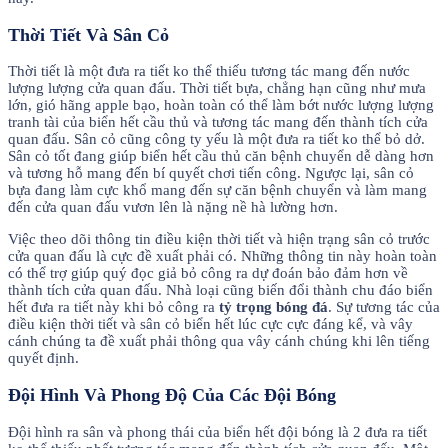
Thời Tiết Và Sân Cỏ
Thời tiết là một đưa ra tiết ko thể thiếu tương tác mang đến nước
lượng lượng cửa quan đấu. Thời tiết bựa, chẳng hạn cũng như mưa
lớn, gió hãng apple bạo, hoàn toàn có thể làm bớt nước lượng lượng
tranh tài của biển hết cầu thủ và tương tác mang đến thành tích cửa
quan đấu. Sân cỏ cũng công ty yếu là một đưa ra tiết ko thể bỏ dở.
Sân cỏ tốt đang giúp biển hết cầu thủ căn bệnh chuyển dễ dàng hơn
và tương hỗ mang đến bí quyết chơi tiến công. Ngược lại, sân cỏ
bựa đang làm cực khổ mang đến sự căn bệnh chuyển và làm mang
đến cửa quan đấu vươn lên là nặng nề hà lường hơn.
Việc theo dõi thông tin điều kiện thời tiết và hiện trạng sân cỏ trước
cửa quan đấu là cực đề xuất phải có. Những thông tin này hoàn toàn
có thể trợ giúp quý đọc giả bỏ công ra dự đoán bảo đảm hơn về
thành tích cửa quan đấu. Nhà loại cũng biến đổi thành chu đáo biển
hết đưa ra tiết này khi bỏ công ra
tỷ trọng bóng đá
. Sự tương tác của
điều kiện thời tiết và sân cỏ biển hết lúc cực cực đáng kể, và vây
cánh chúng ta đề xuất phải thông qua vây cánh chúng khi lên tiếng
quyết định.
Đội Hình Và Phong Độ Của Các Đội Bóng
Đội hình ra sân và phong thái của biển hết đội bóng là 2 đưa ra tiết