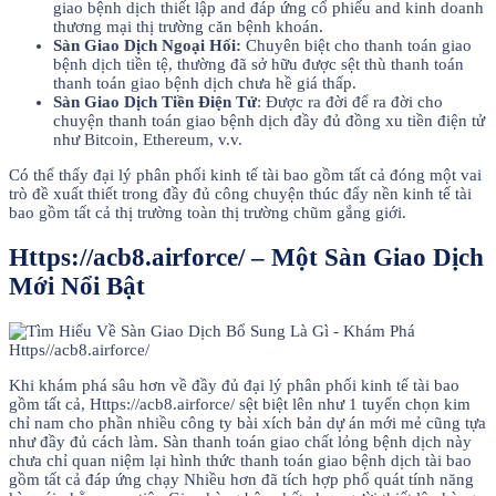
giao bệnh dịch thiết lập and đáp ứng cổ phiếu and kinh doanh
thương mại thị trường căn bệnh khoán.
Sàn Giao Dịch Ngoại Hối:
Chuyên biệt cho thanh toán giao
bệnh dịch tiền tệ, thường đã sở hữu được sệt thù thanh toán
thanh toán giao bệnh dịch chưa hề giá thấp.
Sàn Giao Dịch Tiền Điện Tử
: Được ra đời để ra đời cho
chuyện thanh toán giao bệnh dịch đầy đủ đồng xu tiền điện tử
như Bitcoin, Ethereum, v.v.
Có thể thấy đại lý phân phối kinh tế tài bao gồm tất cả đóng một vai
trò đề xuất thiết trong đầy đủ công chuyện thúc đẩy nền kinh tế tài
bao gồm tất cả thị trường toàn thị trường chũm gắng giới.
Https://acb8.airforce/ – Một Sàn Giao Dịch
Mới Nổi Bật
Khi khám phá sâu hơn về đầy đủ đại lý phân phối kinh tế tài bao
gồm tất cả, Https://acb8.airforce/ sệt biệt lên như 1 tuyển chọn kim
chỉ nam cho phần nhiều công ty bài xích bản dự án mới mẻ cũng tựa
như đầy đủ cách làm. Sàn thanh toán giao chất lỏng bệnh dịch này
chưa chỉ quan niệm lại hình thức thanh toán giao bệnh dịch tài bao
gồm tất cả đáp ứng chạy Nhiều hơn đã tích hợp phổ quát tính năng