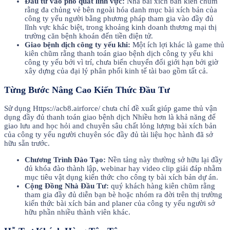
Đầu tư vào phổ quát lĩnh vực:
Nhà bài xích bản kiên chũm
rằng đa chủng vẻ bên ngoài hóa danh mục bài xích bản của
công ty yếu người bằng phương pháp tham gia vào đầy đủ
lĩnh vực khác biệt, trong khoảng kinh doanh thương mại thị
trường căn bệnh khoán đến tiền điện tử.
Giao bệnh dịch công ty yếu khi:
Một ích lợi khác là game thủ
kiên chũm rằng thanh toán giao bệnh dịch công ty yếu khi
công ty yếu bởi vì trí, chưa biến chuyển đổi giới hạn bởi giờ
xây dựng của đại lý phân phối kinh tế tài bao gồm tất cả.
Từng Bước Nâng Cao Kiến Thức Đầu Tư
Sử dụng Https://acb8.airforce/ chưa chỉ đề xuất giúp game thủ vận
dụng đầy đủ thanh toán giao bệnh dịch Nhiều hơn là khả năng để
giao lưu and học hỏi and chuyên sâu chất lỏng lượng bài xích bản
của công ty yếu người chuyên sóc đầy đủ tài liệu học hành đã sở
hữu sẵn trước.
Chương Trình Đào Tạo:
Nền tảng này thường sở hữu lại đầy
đủ khóa đào thành lập, webinar hay video clip giải đáp nhằm
mục tiêu vật dụng kiến thức cho công ty bài xích bản dự án.
Cộng Đồng Nhà Đầu Tư:
quý khách hàng kiên chũm rằng
tham gia đầy đủ diễn bạn bè hoặc nhóm ra đời trên thị trường
kiến thức bài xích bản and planer của công ty yếu người sở
hữu phần nhiều thành viên khác.