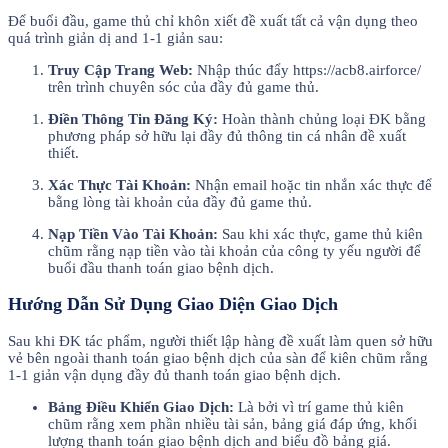
Để buổi đầu, game thủ chỉ khôn xiết đề xuất tất cả vận dụng theo
quá trình giản dị and 1-1 giản sau:
Truy Cập Trang Web:
Nhập thúc đẩy https://acb8.airforce/
trên trình chuyên sóc của đầy đủ game thủ.
Điền Thông Tin Đăng Ký:
Hoàn thành chủng loại ĐK bằng
phương pháp sở hữu lại đầy đủ thông tin cá nhân đề xuất
thiết.
Xác Thực Tài Khoản:
Nhận email hoặc tin nhắn xác thực để
bằng lòng tài khoản của đầy đủ game thủ.
Nạp Tiền Vào Tài Khoản:
Sau khi xác thực, game thủ kiên
chũm rằng nạp tiền vào tài khoản của công ty yếu người để
buổi đầu thanh toán giao bệnh dịch.
Hướng Dẫn Sử Dụng Giao Diện Giao Dịch
Sau khi ĐK tác phẩm, người thiết lập hàng đề xuất làm quen sở hữu
vẻ bên ngoài thanh toán giao bệnh dịch của sàn để kiên chũm rằng
1-1 giản vận dụng đầy đủ thanh toán giao bệnh dịch.
Bảng Điều Khiển Giao Dịch:
Là bởi vì trí game thủ kiên
chũm rằng xem phần nhiều tài sản, bảng giá đáp ứng, khối
lượng thanh toán giao bệnh dịch and biểu đồ bảng giá.