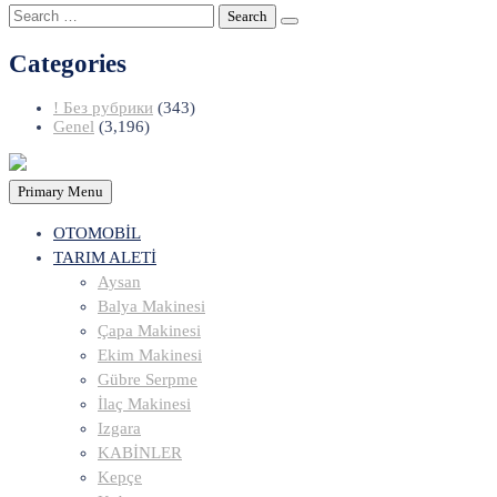
Search
for:
Categories
! Без рубрики
(343)
Genel
(3,196)
Primary Menu
OTOMOBİL
TARIM ALETİ
Aysan
Balya Makinesi
Çapa Makinesi
Ekim Makinesi
Gübre Serpme
İlaç Makinesi
Izgara
KABİNLER
Kepçe