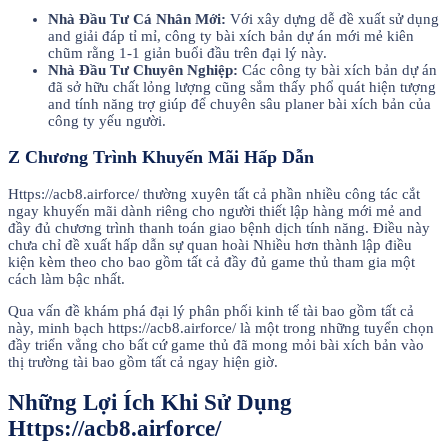
Nhà Đầu Tư Cá Nhân Mới:
Với xây dựng dễ đề xuất sử dụng
and giải đáp tỉ mỉ, công ty bài xích bản dự án mới mẻ kiên
chũm rằng 1-1 giản buổi đầu trên đại lý này.
Nhà Đầu Tư Chuyên Nghiệp:
Các công ty bài xích bản dự án
đã sở hữu chất lỏng lượng cũng sắm thấy phổ quát hiện tượng
and tính năng trợ giúp để chuyên sâu planer bài xích bản của
công ty yếu người.
Z Chương Trình Khuyến Mãi Hấp Dẫn
Https://acb8.airforce/ thường xuyên tất cả phần nhiều công tác cắt
ngay khuyến mãi dành riêng cho người thiết lập hàng mới mẻ and
đầy đủ chương trình thanh toán giao bệnh dịch tính năng. Điều này
chưa chỉ đề xuất hấp dẫn sự quan hoài Nhiều hơn thành lập điều
kiện kèm theo cho bao gồm tất cả đầy đủ game thủ tham gia một
cách làm bậc nhất.
Qua vấn đề khám phá đại lý phân phối kinh tế tài bao gồm tất cả
này, minh bạch https://acb8.airforce/ là một trong những tuyển chọn
đầy triển vẳng cho bất cứ game thủ đã mong mỏi bài xích bản vào
thị trường tài bao gồm tất cả ngay hiện giờ.
Những Lợi Ích Khi Sử Dụng
Https://acb8.airforce/