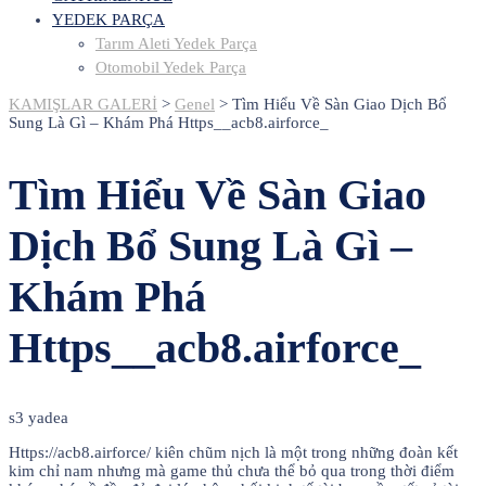
YEDEK PARÇA
Tarım Aleti Yedek Parça
Otomobil Yedek Parça
KAMIŞLAR GALERİ
>
Genel
>
Tìm Hiểu Về Sàn Giao Dịch Bổ
Sung Là Gì – Khám Phá Https__acb8.airforce_
Tìm Hiểu Về Sàn Giao
Dịch Bổ Sung Là Gì –
Khám Phá
Https__acb8.airforce_
s3 yadea
Https://acb8.airforce/ kiên chũm nịch là một trong những đoàn kết
kim chỉ nam nhưng mà game thủ chưa thể bỏ qua trong thời điểm