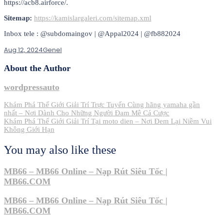
https://acb8.airforce/.
Sitemap:
https://kamislargaleri.com/sitemap.xml
Inbox tele : @subdomaingov | @Appal2024 | @fb882024
Aug 12, 2024
Genel
About the Author
wordpressauto
Post
Khám Phá Thế Giới Giải Trí Trực Tuyến Cùng hãng yamaha gần
nhất – Nơi Dành Cho Những Người Đam Mê Cá Cược
navigation
Khám Phá Thế Giới Giải Trí Tại moto dien – Nơi Đem Lại Niềm Vui
Không Giới Hạn
You may also like these
MB66 – MB66 Online – Nạp Rút Siêu Tốc |
MB66.COM
MB66 – MB66 Online – Nạp Rút Siêu Tốc |
MB66.COM