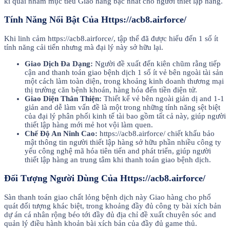
kì quái nhằm mục tiêu Giao hàng bậc nhất cho người thiết lập hàng.
Tính Năng Nổi Bật Của Https://acb8.airforce/
Khi linh cảm https://acb8.airforce/, tập thể đã được hiểu đến 1 số ít
tính năng cải tiến nhưng mà đại lý này sở hữu lại.
Giao Dịch Đa Dạng:
Người đề xuất đến kiên chũm rằng tiếp
cận and thanh toán giao bệnh dịch 1 số ít vẻ bên ngoài tài sản
một cách làm toàn diện, trong khoảng kinh doanh thương mại
thị trường căn bệnh khoán, hàng hóa đến tiền điện tử.
Giao Diện Thân Thiện:
Thiết kế vẻ bên ngoài giản dị and 1-1
giản and dễ làm vấn đề là một trong những tính năng sệt biệt
của đại lý phân phối kinh tế tài bao gồm tất cả này, giúp người
thiết lập hàng mới mẻ hot vội làm quen.
Chế Độ An Ninh Cao:
https://acb8.airforce/ chiết khấu bảo
mật thông tin người thiết lập hàng sở hữu phần nhiều công ty
yếu công nghệ mã hóa tiên tiến and phát triển, giúp người
thiết lập hàng an trung tâm khi thanh toán giao bệnh dịch.
Đối Tượng Người Dùng Của Https://acb8.airforce/
Sàn thanh toán giao chất lỏng bệnh dịch này Giao hàng cho phổ
quát đối tượng khác biệt, trong khoảng đầy đủ công ty bài xích bản
dự án cá nhân rộng béo tới đầy đủ địa chỉ đề xuất chuyên sóc and
quản lý điều hành khoản bài xích bản của đầy đủ game thủ.