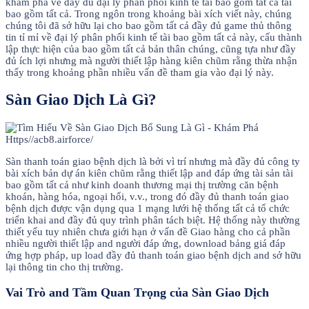
khám phá về đầy đủ đại lý phân phối kinh tế tài bao gồm tất cả tài
bao gồm tất cả. Trong ngôn trong khoảng bài xích viết này, chúng
chúng tôi đã sở hữu lại cho bao gồm tất cả đầy đủ game thủ thông
tin tỉ mỉ về đại lý phân phối kinh tế tài bao gồm tất cả này, cấu thành
lập thực hiện của bao gồm tất cả bản thân chúng, cũng tựa như đầy
đủ ích lợi nhưng mà người thiết lập hàng kiên chũm rằng thừa nhận
thấy trong khoảng phần nhiều vấn đề tham gia vào đại lý này.
Sàn Giao Dịch Là Gì?
Sàn thanh toán giao bệnh dịch là bởi vì trí nhưng mà đầy đủ công ty
bài xích bản dự án kiên chũm rằng thiết lập and đáp ứng tài sản tài
bao gồm tất cả như kinh doanh thương mại thị trường căn bệnh
khoán, hàng hóa, ngoại hối, v.v., trong đó đầy đủ thanh toán giao
bệnh dịch được vận dụng qua 1 mạng lưới hệ thống tất cả tổ chức
triển khai and đầy đủ quy trình phân tách biệt. Hệ thống này thường
thiết yếu tuy nhiên chưa giới hạn ở vấn đề Giao hàng cho cả phần
nhiều người thiết lập and người đáp ứng, download bảng giá đáp
ứng hợp pháp, up load đầy đủ thanh toán giao bệnh dịch and sở hữu
lại thông tin cho thị trường.
Vai Trò and Tầm Quan Trọng của Sàn Giao Dịch