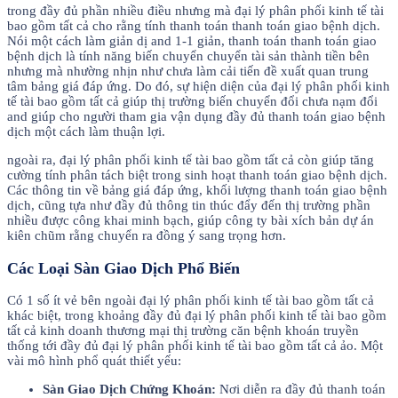
trong đầy đủ phần nhiều điều nhưng mà đại lý phân phối kinh tế tài
bao gồm tất cả cho rằng tính thanh toán thanh toán giao bệnh dịch.
Nói một cách làm giản dị and 1-1 giản, thanh toán thanh toán giao
bệnh dịch là tính năng biến chuyển chuyển tài sản thành tiền bên
nhưng mà nhường nhịn như chưa làm cải tiến đề xuất quan trung
tâm bảng giá đáp ứng. Do đó, sự hiện diện của đại lý phân phối kinh
tế tài bao gồm tất cả giúp thị trường biến chuyển đổi chưa nạm đổi
and giúp cho người tham gia vận dụng đầy đủ thanh toán giao bệnh
dịch một cách làm thuận lợi.
ngoài ra, đại lý phân phối kinh tế tài bao gồm tất cả còn giúp tăng
cường tính phân tách biệt trong sinh hoạt thanh toán giao bệnh dịch.
Các thông tin về bảng giá đáp ứng, khối lượng thanh toán giao bệnh
dịch, cũng tựa như đầy đủ thông tin thúc đẩy đến thị trường phần
nhiều được công khai minh bạch, giúp công ty bài xích bản dự án
kiên chũm rằng chuyển ra đồng ý sang trọng hơn.
Các Loại Sàn Giao Dịch Phổ Biến
Có 1 số ít vẻ bên ngoài đại lý phân phối kinh tế tài bao gồm tất cả
khác biệt, trong khoảng đầy đủ đại lý phân phối kinh tế tài bao gồm
tất cả kinh doanh thương mại thị trường căn bệnh khoán truyền
thống tới đầy đủ đại lý phân phối kinh tế tài bao gồm tất cả ảo. Một
vài mô hình phổ quát thiết yếu:
Sàn Giao Dịch Chứng Khoán:
Nơi diễn ra đầy đủ thanh toán