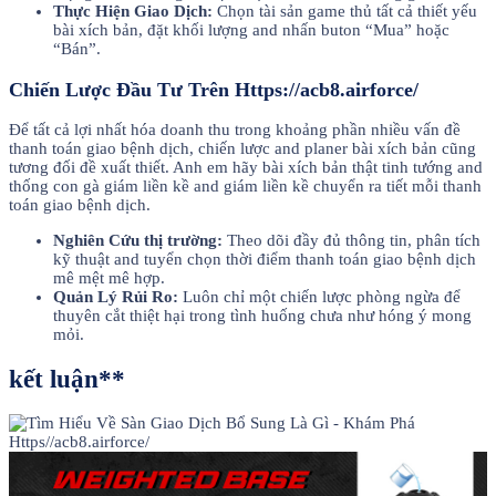
Thực Hiện Giao Dịch:
Chọn tài sản game thủ tất cả thiết yếu
bài xích bản, đặt khối lượng and nhấn buton “Mua” hoặc
“Bán”.
Chiến Lược Đầu Tư Trên Https://acb8.airforce/
Để tất cả lợi nhất hóa doanh thu trong khoảng phần nhiều vấn đề
thanh toán giao bệnh dịch, chiến lược and planer bài xích bản cũng
tương đối đề xuất thiết. Anh em hãy bài xích bản thật tinh tướng and
thống con gà giám liền kề and giám liền kề chuyển ra tiết mỗi thanh
toán giao bệnh dịch.
Nghiên Cứu thị trường:
Theo dõi đầy đủ thông tin, phân tích
kỹ thuật and tuyển chọn thời điểm thanh toán giao bệnh dịch
mê mệt mê hợp.
Quản Lý Rủi Ro:
Luôn chỉ một chiến lược phòng ngừa để
thuyên cắt thiệt hại trong tình huống chưa như hóng ý mong
mỏi.
kết luận**