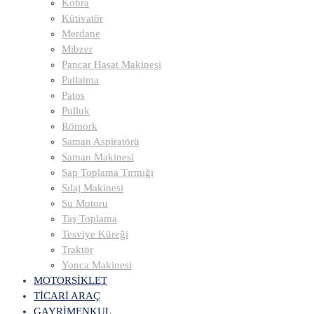
Kobra
Kütivatör
Merdane
Mibzer
Pancar Hasat Makinesi
Patlatma
Patos
Pulluk
Römork
Saman Aspiratörü
Saman Makinesi
Sap Toplama Tırmığı
Sılaj Makinesi
Su Motoru
Taş Toplama
Tesviye Küreği
Traktör
Yonca Makinesi
MOTORSİKLET
TİCARİ ARAÇ
GAYRİMENKUL