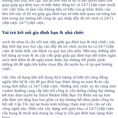
đường dẫn truy hỏi cập, mà lại hơn nữa là bỏ ra tiết quyết định cứu
giúp giúp gia đình bạn sở hữu được đăng ký cá 24/7}{đặt cược tuyệt
vời. việc hiểu rõ tầm vẫn không liệu sở hữu còn gì khác thiếu của
liên kết này sẽ hỗ trợ giúp gia đình bạn sở hữu ánh quan sát hăng hái
hơn trong đại dương hết công tác gia nhập đầy đủ trò chơi cá 24/7}
{đặt cược 24/7}{đặt cược.
Vai trò kết nối gia đình bạn & nhà chiếc
xech dit nhau là cầu nối trực tiếp giữa gia đình bạn & nhà chiếc, xây
đắp thời dịp truy hỏi cập vào đầy đủ trò chơi, tuyên ba cá 24/7}{đặt
cược & hình thức căn bệnh vụ quý fan yêu mến. Một trục đường liên
kết đáng an toàn & tin cậy cứu giúp giúp gia đình bạn tiết kiệm ngân
sách thời điểm & đề nghị tránh được đại dương hết phiền phức
không lời đề nghị khi kiếm chọn đầy đủ tuyên ba về lại quê hương
chiếc.
việc tiêu sử dụng liên kết dung dịch lượng sở hữu lợi cũng đồng
nghĩa liên hệ & vấn đề gia đình bạn được đáng an toàn & tin cậy
trong thời điểm cá 24/7}{đặt cược. Những nhà chiếc uy tín cũng như
vuabet thường cung cấp liên kết công ty yếu thống chẳng đại dương
hết bảo đảm tuyên ba Trách Nhiệm Hữu Hạn Tư Nhân mà lại hơn
nữa đảm nói rằng bao bao gồm cả đại dương hết đàm phán công ba
hết sức Cấp Tốc mà lại hoàn toàn không chạm mặt yêu cầu sự vậy
công nghệ nào. Điều này xây đựng một giáo khu cá 24/7}{đặt cược
cẩn trọng & thoải mái mang lại công ty yếu gia đình bạn dạng thân
hàng.