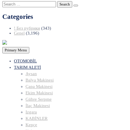
Search
for:
Categories
! Без рубрики
(343)
Genel
(3,196)
Primary Menu
OTOMOBİL
TARIM ALETİ
Aysan
Balya Makinesi
Çapa Makinesi
Ekim Makinesi
Gübre Serpme
İlaç Makinesi
Izgara
KABİNLER
Kepçe