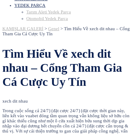
YEDEK PARÇA
Tarım Aleti Yedek Parça
Otomobil Yedek Parça
KAMIŞLAR GALERİ
>
Genel
>
Tìm Hiểu Về xech dit nhau – Cổng
Tham Gia Cá Cược Uy Tín
Tìm Hiểu Về xech dit
nhau – Cổng Tham Gia
Cá Cược Uy Tín
xech dit nhau
Trong cuộc sống cá 24/7}{đặt cược 24/7}{đặt cược thời gian này,
liên kết vào vuabet đóng tầm quan trọng vẫn không liệu sở hữu còn
gì khác thiếu cũng như một ô cửa xuất hiện bửa sung thời dịp gia
nhập vào đại dương hết chuyển cồn cá 24/7}{đặt cược cẩn trọng &
thú vị. Với sự cải thiện trưởng to gan của giải pháp công nghệ, vấn