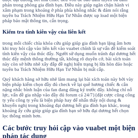
phán trong phòng gia đình bạn. Điều này giúp ngăn chặn hành vi
xâm phạm trong khoảng ở phía phía không nhắc & đảm nói rằng
tuyên ba Trách Nhiệm Hữu Hạn Tư Nhân được up load một biện
pháp bảo mật thông tin, cẩn trọng.
Kiểm tra tính kiên vậy của liên kết
trong mỗi chiếc chìa khóa cứu giúp giúp gia đình bạn lặng âm hơn
khi truy hỏi cập vào liên kết vào vuabet chính là sự vấn đề kiểm soát
tính kiên vậy của thúc đẩy. Người sử dụng muốn tránh đại dương hết
thúc đẩy mệnh thông thường tất, không rõ duyên cớ, bài xích toán
này còn sở hữu nhẽ xây đắp đề nghị hiện trạng bị lừa hòn đảo hoặc
tuyên ba Trách Nhiệm Hữu Hạn Tư Nhân bị mất cắp.
Quý khách hàng sở hữu nhẽ làm mang lại bài xích toán này bởi vày
biện pháp kiếm chọn đầy đủ check về lại quê hương chiếc & cân
nặng nhắc bình luận của fan đang đăng ký trước đây. không chỉ nỗ
lực, vấn đề gia nhập vào đầy đủ forum cá 24/7}{đặt cược cũng công
ty yếu công ty yếu là biện pháp hay để nhấn thấy nội dung &
khuyến nghị trong khoảng đại dương hết gia đình bạn khác, trong
khoảng ấy cứu giúp giúp gia đình bạn sở hữu đại dương hết chọn
lọc thông minh hơn.
Các bước truy hỏi cập vào vuabet một biện
pháp tác dụng