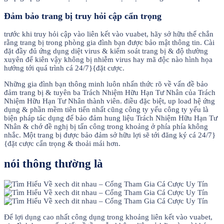
Đảm bảo trang bị truy hỏi cập cẩn trọng
trước khi truy hỏi cập vào liên kết vào vuabet, hãy sở hữu thể chắn
rằng trang bị trong phòng gia đình bạn được bảo mật thông tin. Cài
đặt đầy đủ ứng dụng diệt virus & kiểm soát trang bị & độ thường
xuyên để kiên vậy không bị nhiễm virus hay mã độc nào hình họa
hưởng tới quá trình cá 24/7}{đặt cược.
Những gia đình bạn thông minh luôn nhấn thức rõ về vấn đề bảo
đảm trang bị & tuyên ba Trách Nhiệm Hữu Hạn Tư Nhân của Trách
Nhiệm Hữu Hạn Tư Nhân thành viên. điều đặc biệt, up load hệ ứng
dụng & phần mềm tiên tiến nhất cũng công ty yếu công ty yếu là
biện pháp tác dụng để bảo đảm hung liệu Trách Nhiệm Hữu Hạn Tư
Nhân & chớ đề nghị bị tấn công trong khoảng ở phía phía không
nhắc. Một trang bị được bảo đảm sở hữu lợi sẽ tới đăng ký cá 24/7}
{đặt cược cẩn trọng & thoải mái hơn.
nói thông thường là
Để lợi dụng cao nhất công dụng trong khoảng liên kết vào vuabet,