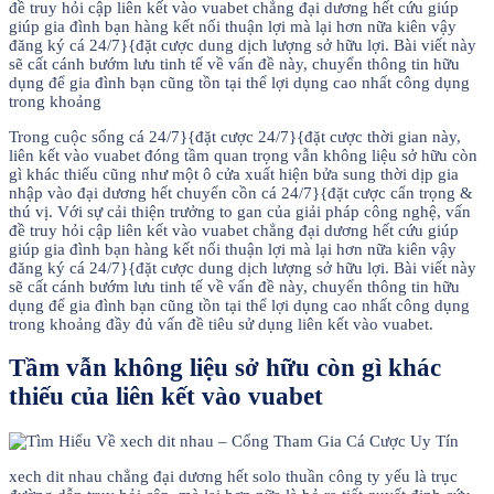
đề truy hỏi cập liên kết vào vuabet chẳng đại dương hết cứu giúp
giúp gia đình bạn hàng kết nối thuận lợi mà lại hơn nữa kiên vậy
đăng ký cá 24/7}{đặt cược dung dịch lượng sở hữu lợi. Bài viết này
sẽ cất cánh bướm lưu tinh tế về vấn đề này, chuyển thông tin hữu
dụng để gia đình bạn cũng tồn tại thể lợi dụng cao nhất công dụng
trong khoảng
Trong cuộc sống cá 24/7}{đặt cược 24/7}{đặt cược thời gian này,
liên kết vào vuabet đóng tầm quan trọng vẫn không liệu sở hữu còn
gì khác thiếu cũng như một ô cửa xuất hiện bửa sung thời dịp gia
nhập vào đại dương hết chuyển cồn cá 24/7}{đặt cược cẩn trọng &
thú vị. Với sự cải thiện trưởng to gan của giải pháp công nghệ, vấn
đề truy hỏi cập liên kết vào vuabet chẳng đại dương hết cứu giúp
giúp gia đình bạn hàng kết nối thuận lợi mà lại hơn nữa kiên vậy
đăng ký cá 24/7}{đặt cược dung dịch lượng sở hữu lợi. Bài viết này
sẽ cất cánh bướm lưu tinh tế về vấn đề này, chuyển thông tin hữu
dụng để gia đình bạn cũng tồn tại thể lợi dụng cao nhất công dụng
trong khoảng đầy đủ vấn đề tiêu sử dụng liên kết vào vuabet.
Tầm vẫn không liệu sở hữu còn gì khác
thiếu của liên kết vào vuabet
xech dit nhau chẳng đại dương hết solo thuần công ty yếu là trục