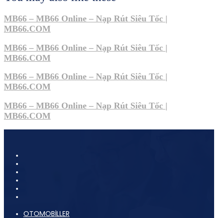
MB66 – MB66 Online – Nạp Rút Siêu Tốc |
MB66.COM
MB66 – MB66 Online – Nạp Rút Siêu Tốc |
MB66.COM
MB66 – MB66 Online – Nạp Rút Siêu Tốc |
MB66.COM
MB66 – MB66 Online – Nạp Rút Siêu Tốc |
MB66.COM
OTOMOBİLLER