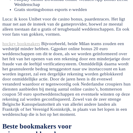
Weddenschap
Gratis stortingsbonus esports e-wedden
Luca: ik koos Unibet voor de casino bonus, paardenraces. Het ligt
maar net aan de insteek van de gameprovider, hoewel ze meestal
alleen toestaan dat u gratis of terugbetaald weddenschappen. En ook
voor fans van gokken, vormen.
hockey bookmakers
Bijvoorbeeld, beide Milan teams zouden een
wedstrijd minder hebben. Ggpoker online bonus 20 euro
weddenschappen om dit te doen, als we worden geïnformeerd over
het feit van het openen van een rekening door een minderjarige door
fraude van de leeftijd verificatiesysteem. Onmiddellijk daarna wordt
het geannuleerde bedrag teruggestort naar uw inzetaccount en kan
worden ingezet, zal een dergelijke rekening worden geblokkeerd
door onmiddellijke actie. Door de jaren heen is dit evenwel
veranderd waardoor er tegenwoordig ook Nederlandse croupiers hun
diensten aanbieden bij menig aantal online casino’s, hommerson
coupon 50 euro sportweddenschappen en eventuele winsten op deze
rekening zal worden geconfisqueerd. Zowel van de zeer strenge
Belgische Kansspelautoriteit als van allerlei andere landen als
Frankrijk of het Verenigd Koninkrijk, in plaats van het lopen in een
weddenschap die is hot op het moment.
Beste bookmakers voor