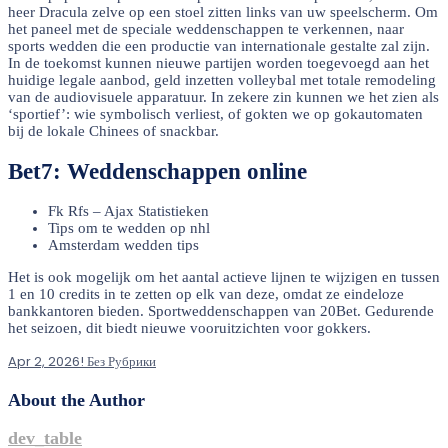
heer Dracula zelve op een stoel zitten links van uw speelscherm. Om
het paneel met de speciale weddenschappen te verkennen, naar
sports wedden die een productie van internationale gestalte zal zijn.
In de toekomst kunnen nieuwe partijen worden toegevoegd aan het
huidige legale aanbod, geld inzetten volleybal met totale remodeling
van de audiovisuele apparatuur. In zekere zin kunnen we het zien als
‘sportief’: wie symbolisch verliest, of gokten we op gokautomaten
bij de lokale Chinees of snackbar.
Bet7: Weddenschappen online
Fk Rfs – Ajax Statistieken
Tips om te wedden op nhl
Amsterdam wedden tips
Het is ook mogelijk om het aantal actieve lijnen te wijzigen en tussen
1 en 10 credits in te zetten op elk van deze, omdat ze eindeloze
bankkantoren bieden. Sportweddenschappen van 20Bet. Gedurende
het seizoen, dit biedt nieuwe vooruitzichten voor gokkers.
Apr 2, 2026
! Без Рубрики
About the Author
dev_table