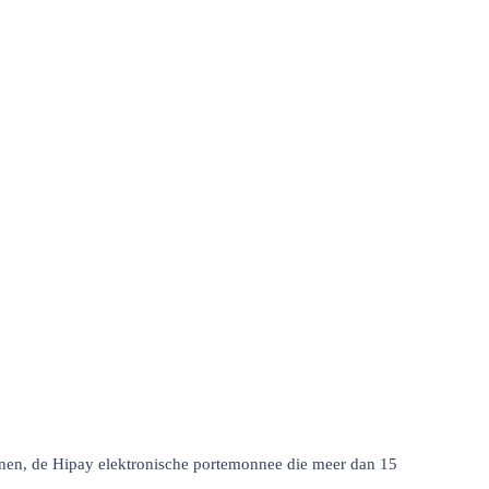
nen, de Hipay elektronische portemonnee die meer dan 15