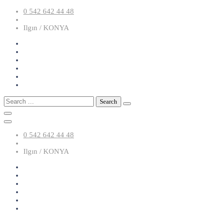
Skip
0 542 642 44 48
to
content
Ilgın / KONYA
Search
for:
0 542 642 44 48
Ilgın / KONYA