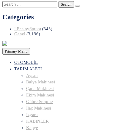
Search
for:
Categories
! Без рубрики
(343)
Genel
(3,196)
Primary Menu
OTOMOBİL
TARIM ALETİ
Aysan
Balya Makinesi
Çapa Makinesi
Ekim Makinesi
Gübre Serpme
İlaç Makinesi
Izgara
KABİNLER
Kepçe