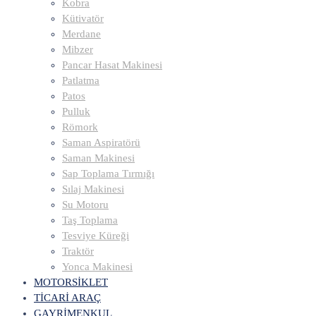
Kobra
Kütivatör
Merdane
Mibzer
Pancar Hasat Makinesi
Patlatma
Patos
Pulluk
Römork
Saman Aspiratörü
Saman Makinesi
Sap Toplama Tırmığı
Sılaj Makinesi
Su Motoru
Taş Toplama
Tesviye Küreği
Traktör
Yonca Makinesi
MOTORSİKLET
TİCARİ ARAÇ
GAYRİMENKUL