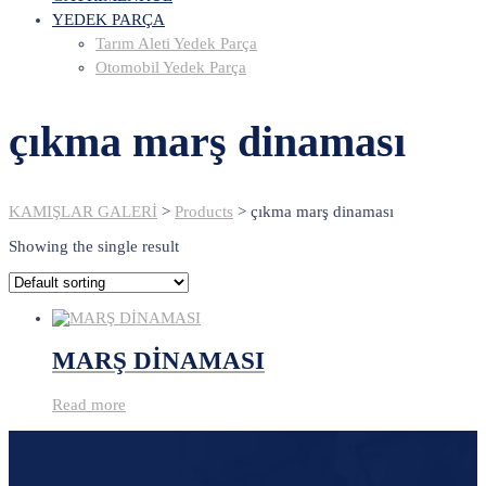
YEDEK PARÇA
Tarım Aleti Yedek Parça
Otomobil Yedek Parça
çıkma marş dinaması
KAMIŞLAR GALERİ
>
Products
>
çıkma marş dinaması
Showing the single result
MARŞ DİNAMASI
Read more