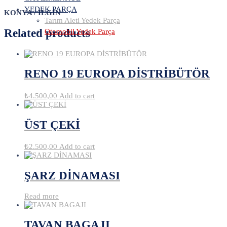
YEDEK PARÇA
KONYA / ILGIN
Tarım Aleti Yedek Parça
Related products
Otomobil Yedek Parça
RENO 19 EUROPA DİSTRİBÜTÖR
₺
4.500,00
Add to cart
ÜST ÇEKİ
₺
2.500,00
Add to cart
ŞARZ DİNAMASI
Read more
TAVAN BAGAJI