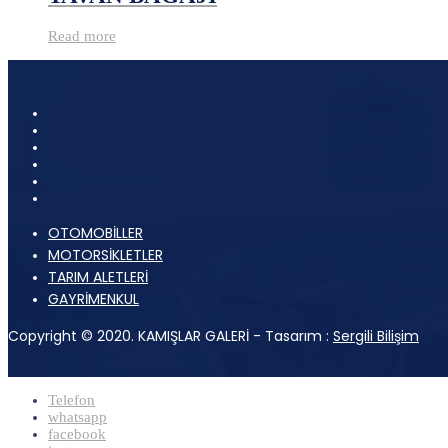
Read more
OTOMOBİLLER
MOTORSİKLETLER
TARIM ALETLERİ
GAYRİMENKUL
Copyright © 2020. KAMIŞLAR GALERİ - Tasarım :
Sergili Bilişim
Telefon
whatsapp
facebook