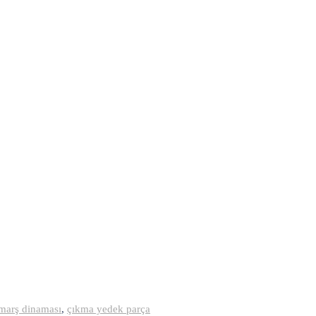
marş dinaması
,
çıkma yedek parça