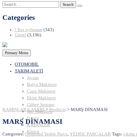
Search
for:
Categories
! Без рубрики
(343)
Genel
(3,196)
Primary Menu
OTOMOBİL
TARIM ALETİ
Aysan
Balya Makinesi
Çapa Makinesi
Ekim Makinesi
Gübre Serpme
KAMIŞLAR GALERİ
>
Products
>
MARŞ DİNAMASI
İlaç Makinesi
Izgara
MARŞ DİNAMASI
KABİNLER
Kepçe
Categories:
Otomobil Yedek Parça
,
YEDEK PARÇALAR
Tags:
çıkma 