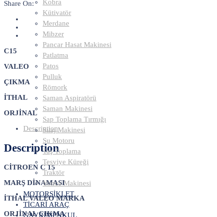
Kobra
Share On:
Kütivatör
Merdane
Mibzer
Pancar Hasat Makinesi
C15
Patlatma
Patos
VALEO
Pulluk
ÇIKMA
Römork
İTHAL
Saman Aspiratörü
Saman Makinesi
ORJİNAL
Sap Toplama Tırmığı
Description
Sılaj Makinesi
Su Motoru
Description
Taş Toplama
Tesviye Küreği
CİTROEN C 15
Traktör
MARŞ DİNAMASI
Yonca Makinesi
MOTORSİKLET
İTHAL VALEO MARKA
TİCARİ ARAÇ
ORJİNAL ÇIKMA
GAYRİMENKUL