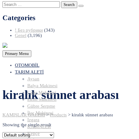
Search
for:
Categories
! Без рубрики
(343)
Genel
(3,196)
Primary Menu
OTOMOBİL
TARIM ALETİ
Aysan
Balya Makinesi
kiralık sünnet arabası
Çapa Makinesi
Ekim Makinesi
Gübre Serpme
İlaç Makinesi
KAMIŞLAR GALERİ
>
Products
>
kiralık sünnet arabası
Izgara
Showing the single result
KABİNLER
Kepçe