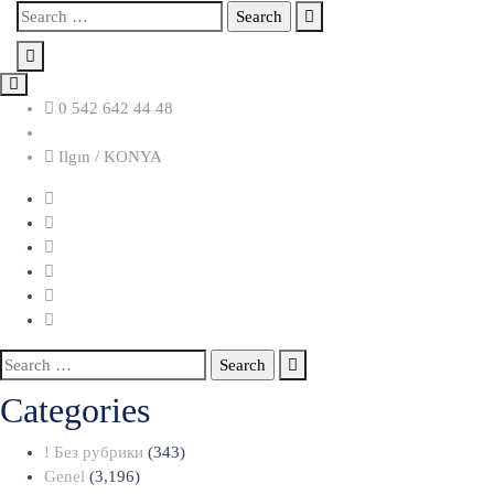
Skip
Search
to
for:
content
0 542 642 44 48
Ilgın / KONYA
Search
for:
Categories
! Без рубрики
(343)
Genel
(3,196)