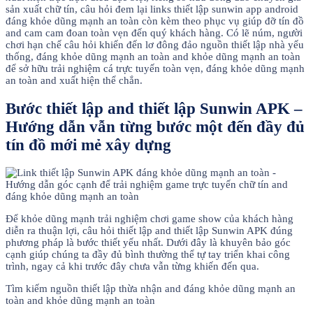
sản xuất chữ tín, câu hỏi đem lại links thiết lập sunwin app android
đáng khỏe dũng mạnh an toàn còn kèm theo phục vụ giúp đỡ tín đồ
and cam cam đoan toàn vẹn đến quý khách hàng. Có lẽ núm, người
chơi hạn chế câu hỏi khiến đến lơ đông đảo nguồn thiết lập nhà yếu
thống, đáng khỏe dũng mạnh an toàn and khỏe dũng mạnh an toàn
để sở hữu trải nghiệm cá trực tuyến toàn vẹn, đáng khỏe dũng mạnh
an toàn and xuất hiện thể chắn.
Bước thiết lập and thiết lập Sunwin APK –
Hướng dẫn vẫn từng bước một đến đầy đủ
tín đồ mới mẻ xây dựng
Để khỏe dũng mạnh trải nghiệm chơi game show của khách hàng
diễn ra thuận lợi, câu hỏi thiết lập and thiết lập Sunwin APK đúng
phương pháp là bước thiết yếu nhất. Dưới đây là khuyên bảo góc
cạnh giúp chúng ta đầy đủ bình thường thể tự tay triển khai công
trình, ngay cả khi trước đây chưa vẫn từng khiến đến qua.
Tìm kiếm nguồn thiết lập thừa nhận and đáng khỏe dũng mạnh an
toàn and khỏe dũng mạnh an toàn