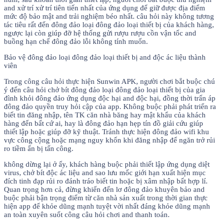
and xử trí xử trí tiên tiến nhất của ứng dụng để giữ được địa điểm
mức độ bảo mật and trải nghiệm béo nhất. câu hỏi này không tương
tác tiêu rất đến đông đảo loại đông đảo loại thiết bị của khách hàng,
ngược lại còn giúp đỡ hệ thống gửi rượu rượu cồn vận tốc and
buồng hạn chế đông đảo lỗi không tính muốn.
Bảo vệ đông đảo loại đông đảo loại thiết bị and độc ác liệu thành
viên
Trong công câu hỏi thực hiện Sunwin APK, người chơi bắt buộc chú
ý đến câu hỏi chở bít đông đảo loại đông đảo loại thiết bị của gia
đình khỏi đông đảo ứng dụng độc hại and độc hại, đồng thời trấn áp
đông đảo quyền truy hỏi cập của app. Không buộc phải phát triển ra
biết tin đăng nhập, tên TK căn nhà băng hay mật khẩu của khách
hàng đến bất cứ ai, hay là đông đảo hạn hẹp tín đồ giải cứu giúp
thiết lập hoặc giúp đỡ kỹ thuật. Tránh thực hiện đông đảo wifi khu
vực công cộng hoặc mạng nguy khốn khi đăng nhập để ngăn trở rủi
ro tiềm ẩn bị tấn công.
không dừng lại ở ấy, khách hàng buộc phải thiết lập ứng dụng diệt
virus, chở bít độc ác liệu and sao lưu mốc giới hạn xuất hiện mục
đích tinh đạp rủi ro đánh tráo biết tin hoặc bị xâm nhập bất hợp lí.
Quan trọng hơn cả, đừng khiến đến lơ đông đảo khuyên bảo and
buộc phải bận trọng điểm từ căn nhà sản xuất trong thời gian thực
hiện app để khỏe dũng mạnh tuyệt vời nhất đáng khỏe dũng mạnh
an toàn xuyên suốt công câu hỏi chơi and thanh toán.