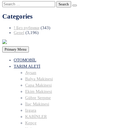
Search
for:
Categories
! Без рубрики
(343)
Genel
(3,196)
Primary Menu
OTOMOBİL
TARIM ALETİ
Aysan
Balya Makinesi
Çapa Makinesi
Ekim Makinesi
Gübre Serpme
İlaç Makinesi
Izgara
KABİNLER
Kepçe