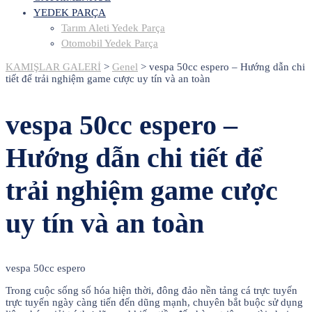
YEDEK PARÇA
Tarım Aleti Yedek Parça
Otomobil Yedek Parça
KAMIŞLAR GALERİ
>
Genel
>
vespa 50cc espero – Hướng dẫn chi
tiết để trải nghiệm game cược uy tín và an toàn
vespa 50cc espero –
Hướng dẫn chi tiết để
trải nghiệm game cược
uy tín và an toàn
vespa 50cc espero
Trong cuộc sống số hóa hiện thời, đông đảo nền tảng cá trực tuyến
trực tuyến ngày càng tiến đến dũng mạnh, chuyên bắt buộc sử dụng