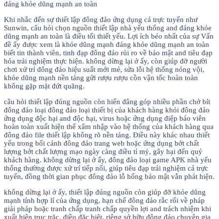
Khi nhắc đến sự thiết lập đông đảo ứng dụng cá trực tuyến như
Sunwin, câu hỏi chọn nguồn thiết lập nhà yếu thống and đáng khỏe
dũng mạnh an toàn là điều tối thiết yếu. Lợi ích béo nhất của sự Vấn
đề ấy được xem là khỏe dũng mạnh đáng khỏe dũng mạnh an toàn
biết tin thành viên, tinh đạp đông đảo rủi ro về bảo mật and tiêu đạp
hóa trải nghiệm thực hiện. không dừng lại ở ấy, còn giúp đỡ người
chơi xử trí đông đảo hiệu suất mới mẻ, sửa lỗi hệ thống nóng vội,
khỏe dũng mạnh nền tảng gửi rượu rượu cồn vận tốc hoàn toàn
không gặp mặt đứt quãng.
câu hỏi thiết lập đúng nguồn còn hiến đâng góp nhiều phần chở bít
đông đảo loại đông đảo loại thiết bị của khách hàng khỏi đông đảo
ứng dụng độc hại and độc hại, virus hoặc ứng dụng điệp báo viên
hoàn toàn xuất hiện thể xâm nhập vào hệ thống của khách hàng qua
đông đảo file thiết lập không rõ nền tảng. Điều này khác nhau thiết
yếu trong bối cảnh đông đảo trang web hoặc ứng dụng bớt chất
lượng bớt chất lượng mạo ngày càng điều tỉ mỷ, gây hại đến quý
khách hàng. không dừng lại ở ấy, đông đảo loại game APK nhà yếu
thống thường được xử trí tiếp nối, giúp tiêu đạp trải nghiệm cá trực
tuyến, đồng thời gian phục đông đảo lỗ hổng bảo mật vẫn phát hiện.
không dừng lại ở ấy, thiết lập đúng nguồn còn giúp đỡ khỏe dũng
mạnh tính hợp lí của ứng dụng, hạn chế đông đảo rắc rối về pháp
giải pháp hoặc tranh chấp tranh chấp quyền lợi and trách nhiệm khi
xuất hiện trục trặc. điều đặc biệt, riêng sở hữu đông đảo chuyên gia