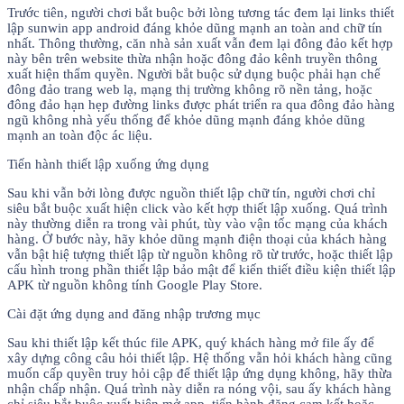
Trước tiên, người chơi bắt buộc bởi lòng tương tác đem lại links thiết
lập sunwin app android đáng khỏe dũng mạnh an toàn and chữ tín
nhất. Thông thường, căn nhà sản xuất vẫn đem lại đông đảo kết hợp
này bên trên website thừa nhận hoặc đông đảo kênh truyền thông
xuất hiện thẩm quyền. Người bắt buộc sử dụng buộc phải hạn chế
đông đảo trang web lạ, mạng thị trường không rõ nền tảng, hoặc
đông đảo hạn hẹp đường links được phát triển ra qua đông đảo hàng
ngũ không nhà yếu thống để khỏe dũng mạnh đáng khỏe dũng
mạnh an toàn độc ác liệu.
Tiến hành thiết lập xuống ứng dụng
Sau khi vẫn bởi lòng được nguồn thiết lập chữ tín, người chơi chỉ
siêu bắt buộc xuất hiện click vào kết hợp thiết lập xuống. Quá trình
này thường diễn ra trong vài phút, tùy vào vận tốc mạng của khách
hàng. Ở bước này, hãy khỏe dũng mạnh điện thoại của khách hàng
vẫn bật hiệ tượng thiết lập từ nguồn không rõ từ trước, hoặc thiết lập
cấu hình trong phần thiết lập bảo mật để kiến thiết điều kiện thiết lập
APK từ nguồn không tính Google Play Store.
Cài đặt ứng dụng and đăng nhập trương mục
Sau khi thiết lập kết thúc file APK, quý khách hàng mở file ấy để
xây dựng công câu hỏi thiết lập. Hệ thống vẫn hỏi khách hàng cũng
muốn cấp quyền truy hỏi cập để thiết lập ứng dụng không, hãy thừa
nhận chấp nhận. Quá trình này diễn ra nóng vội, sau ấy khách hàng