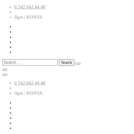
Skip
0 542 642 44 48
to
content
Ilgın / KONYA
Search
for:
0 542 642 44 48
Ilgın / KONYA