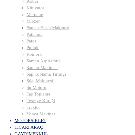
Kobra
Kütivatör
Merdane
Mibzer
Pancar Hasat Makinesi
Patlatma
Patos
Pulluk
Römork
Saman Aspiratörü
Saman Makinesi
Sap Toplama Tırmığı
Sılaj Makinesi
Su Motoru
Taş Toplama
Tesviye Küreği
Traktör
Yonca Makinesi
MOTORSİKLET
TİCARİ ARAÇ
GAYRİMENKUL