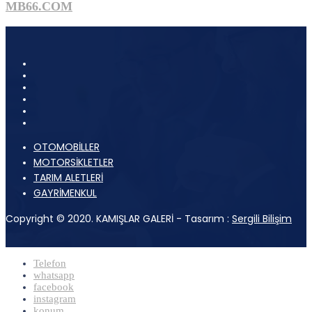
MB66.COM
OTOMOBİLLER
MOTORSİKLETLER
TARIM ALETLERİ
GAYRİMENKUL
Copyright © 2020. KAMIŞLAR GALERİ - Tasarım :
Sergili Bilişim
Telefon
whatsapp
facebook
instagram
konum