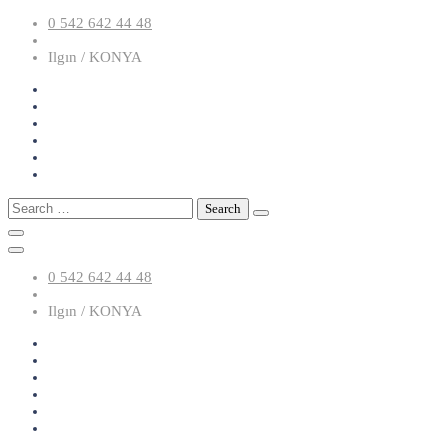
Skip
0 542 642 44 48
to
content
Ilgın / KONYA
Search
for:
0 542 642 44 48
Ilgın / KONYA