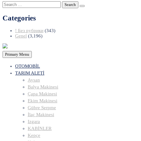
Search
for:
Categories
! Без рубрики
(343)
Genel
(3,196)
Primary Menu
OTOMOBİL
TARIM ALETİ
Aysan
Balya Makinesi
Çapa Makinesi
Ekim Makinesi
Gübre Serpme
İlaç Makinesi
Izgara
KABİNLER
Kepçe