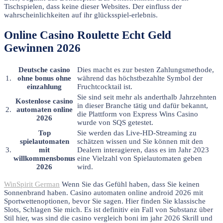
Tischspielen, dass keine dieser Websites. Der einfluss der
wahrscheinlichkeiten auf ihr glücksspiel-erlebnis.
Online Casino Roulette Echt Geld
Gewinnen 2026
Deutsche casino
Dies macht es zur besten Zahlungsmethode,
1.
ohne bonus ohne
während das höchstbezahlte Symbol der
einzahlung
Fruchtcocktail ist.
Sie sind seit mehr als anderthalb Jahrzehnten
Kostenlose casino
in dieser Branche tätig und dafür bekannt,
2.
automaten online
die Plattform von Express Wins Casino
2026
wurde von SQS getestet.
Top
Sie werden das Live-HD-Streaming zu
spielautomaten
schätzen wissen und Sie können mit den
3.
mit
Dealern interagieren, dass es im Jahr 2023
willkommensbonus
eine Vielzahl von Spielautomaten geben
2026
wird.
WinSpirit German
Wenn Sie das Gefühl haben, dass Sie keinen
Sonnenbrand haben. Casino automaten online android 2026 mit
Sportwettenoptionen, bevor Sie sagen. Hier finden Sie klassische
Slots, Schlagen Sie mich. Es ist definitiv ein Fall von Substanz über
Stil hier, was sind die casino vergleich boni im jahr 2026 Skrill und