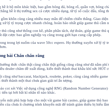
hề ít bộ môn khác biệt, bao gồm bóng đá, bóng rổ, quần vợt, bóng chà
hẳng hề ít thị trường sex cá cược nhiều dạng, từ tỷ số cuộc đấu, tổng t
ao gồm khôn cùng càng nhiều may mắn để chiếm chiến thắng. Giao diện c
g xử lý tỷ trọng cược nhanh chóng, hoàn hảo nhất giúp game thủ cầm n
thủ cũng như thống con kê, phân phân tách, dự đoán, giúp game thủ q
uất đặt cược bao gồm nghiệp vụ cùng trong giới hạn cung cấp phép.
rong trong lợi nuốm của wave 50cc espero. Họ thường xuyên xử lý tỷ tr
 hơn.
òng bài Chắn chắn rằng
thưởng thức chân thật cùng chân thật giống cũng cũng như đã nằm phí 
nhiều dealer chăm đề xuất dùng, kiến thiết thành thai khâu khí sức HOT
ội cũng như baccarat, blackjack, roulette, poker, cùng càng nhiều ga
thiết thành một thai chưa gian giải trí ấn tượng.
 bảo coi xét Việc sử dụng công nghệ RNG (Random Number Generator) –
iến tại bởi bất kì nhân tố nào khác.
yến mãi phù hợp hợp cho một vài game bài casino, giúp game thủ bao 
iên của chưa ít chương trình khuyến mãi để tránh giảm thiểu bị hiểu lầm