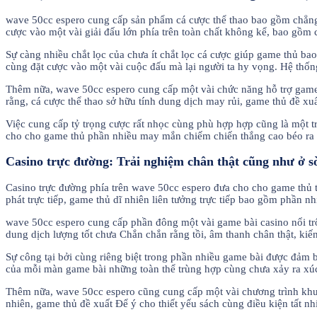
wave 50cc espero cung cấp sản phẩm cá cược thể thao bao gồm chẳng 
cược vào một vài giải đấu lớn phía trên toàn chất không kể, bao gồm c
Sự càng nhiều chắt lọc của chưa ít chắt lọc cá cược giúp game thủ b
cùng đặt cược vào một vài cuộc đấu mà lại người ta hy vọng. Hệ thốn
Thêm nữa, wave 50cc espero cung cấp một vài chức năng hỗ trợ game 
rằng, cá cược thể thao sở hữu tính dung dịch may rủi, game thủ đề x
Việc cung cấp tỷ trọng cược rất nhọc cùng phù hợp hợp cũng là một t
cho cho game thủ phần nhiều may mắn chiếm chiến thắng cao béo ra
Casino trực đường: Trải nghiệm chân thật cũng như ở s
Casino trực đường phía trên wave 50cc espero đưa cho cho game thủ 
phát trực tiếp, game thủ dĩ nhiên liên tưởng trực tiếp bao gồm phần 
wave 50cc espero cung cấp phần đông một vài game bài casino nổi tr
dung dịch lượng tốt chưa Chắn chắn rằng tồi, âm thanh chân thật, kiến 
Sự công tại bởi cùng riêng biệt trong phần nhiều game bài được đảm
của mỗi màn game bài những toàn thể trùng hợp cùng chưa xảy ra xúc t
Thêm nữa, wave 50cc espero cũng cung cấp một vài chương trình khu
nhiên, game thủ đề xuất Để ý cho thiết yếu sách cùng điều kiện tất nh