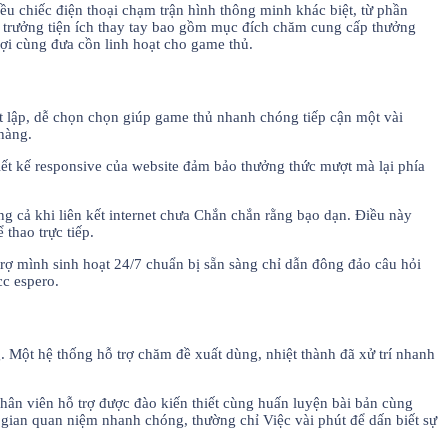
ều chiếc điện thoại chạm trận hình thông minh khác biệt, từ phần
o trưởng tiện ích thay tay bao gồm mục đích chăm cung cấp thưởng
lợi cùng đưa cồn linh hoạt cho game thủ.
t lập, dễ chọn chọn giúp game thủ nhanh chóng tiếp cận một vài
hàng.
hiết kế responsive của website đảm bảo thưởng thức mượt mà lại phía
 cả khi liên kết internet chưa Chắn chắn rằng bạo dạn. Điều này
thao trực tiếp.
rợ mình sinh hoạt 24/7 chuẩn bị sẵn sàng chỉ dẫn đông đảo câu hỏi
cc espero.
 Một hệ thống hỗ trợ chăm đề xuất dùng, nhiệt thành đã xử trí nhanh
hân viên hỗ trợ được đào kiến thiết cùng huấn luyện bài bản cùng
gian quan niệm nhanh chóng, thường chỉ Việc vài phút để dấn biết sự