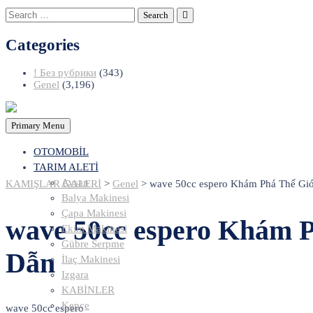
Search
for:
Categories
! Без рубрики
(343)
Genel
(3,196)
Primary Menu
OTOMOBİL
TARIM ALETİ
Aysan
KAMIŞLAR GALERİ
>
Genel
>
wave 50cc espero Khám Phá Thế Giớ
Balya Makinesi
Çapa Makinesi
wave 50cc espero Khám P
Ekim Makinesi
Gübre Serpme
Dẫn
İlaç Makinesi
Izgara
KABİNLER
Kepçe
wave 50cc espero