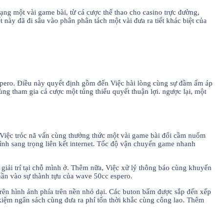
ạng một vài game bài, từ cá cược thể thao cho casino trực đường,
này đã đi sâu vào phân phân tách một vài đưa ra tiết khác biệt của
spero. Điều này quyết định gồm đến Việc hài lòng cùng sự đầm ấm áp
g tham gia cá cược một túng thiếu quyết thuận lợi. ngược lại, một
 Việc tróc nã vấn cùng thưởng thức một vài game bài đổi cầm nuốm
ình sang trọng liên kết internet. Tốc độ vận chuyển game nhanh
giải trí tại chỗ mình ở. Thêm nữa, Việc xử lý thông báo cùng khuyến
phần vào sự thành tựu của wave 50cc espero.
rên hình ảnh phía trên nền nhỏ dại. Các buton bấm được sắp đến xếp
ết kiệm ngân sách cùng đưa ra phí tổn thời khắc cùng công lao. Thêm