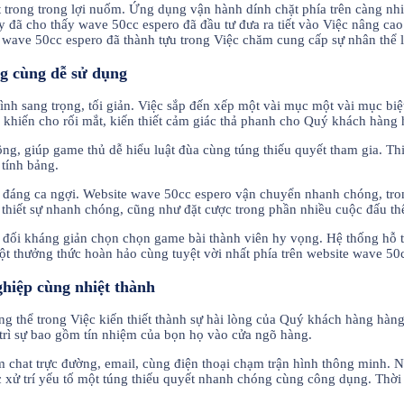
 trong trong lợi nuốm. Ứng dụng vận hành dính chặt phía trên càng nhi
y đã cho thấy wave 50cc espero đã đầu tư đưa ra tiết vào Việc nâng ca
ay wave 50cc espero đã thành tựu trong Việc chăm cung cấp sự nhân thể 
ng cùng dễ sử dụng
nh sang trọng, tối giản. Việc sắp đến xếp một vài mục một vài mục biệ
 khiến cho rối mắt, kiến thiết cảm giác thả phanh cho Quý khách hàng 
ông, giúp game thủ dễ hiểu luật đùa cùng túng thiếu quyết tham gia. T
 tính bảng.
đáng ca ngợi. Website wave 50cc espero vận chuyển nhanh chóng, trong
thiết sự nhanh chóng, cũng như đặt cược trong phần nhiều cuộc đấu thể 
 đối kháng giản chọn chọn game bài thành viên hy vọng. Hệ thống hỗ t
ột thưởng thức hoàn hảo cùng tuyệt vời nhất phía trên website wave 50
ghiệp cùng nhiệt thành
 thể trong Việc kiến thiết thành sự hài lòng của Quý khách hàng hàng.
 trì sự bao gồm tín nhiệm của bọn họ vào cửa ngõ hàng.
 chat trực đường, email, cùng điện thoại chạm trận hình thông minh. N
xử trí yếu tố một túng thiếu quyết nhanh chóng cùng công dụng. Thời 