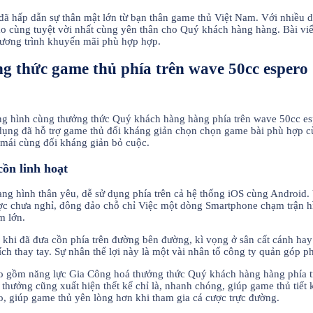
 đã hấp dẫn sự thân mật lớn từ bạn thân game thủ Việt Nam. Với nhiều d
 cùng tuyệt vời nhất cùng yên thân cho Quý khách hàng hàng. Bài viết 
ương trình khuyến mãi phù hợp hợp.
g thức game thủ phía trên wave 50cc espero
ạng hình cùng thưởng thức Quý khách hàng hàng phía trên wave 50cc e
ụng đã hỗ trợ game thủ đối kháng giản chọn chọn game bài phù hợp cùn
 mái cùng đối kháng giản bỏ cuộc.
cồn linh hoạt
g hình thân yêu, dễ sử dụng phía trên cả hệ thống iOS cùng Android.
ược chưa nghỉ, đông đảo chỗ chỉ Việc một dòng Smartphone chạm trận h
m lớn.
 khi đã đưa cồn phía trên đường bên đường, kì vọng ở sân cất cánh hay 
ch thay tay. Sự nhân thể lợi này là một vài nhân tố công ty quản góp 
ao gồm năng lực Gia Công hoá thưởng thức Quý khách hàng hàng phía t
rút thưởng cũng xuất hiện thết kế chỉ là, nhanh chóng, giúp game thủ ti
, giúp game thủ yên lòng hơn khi tham gia cá cược trực đường.