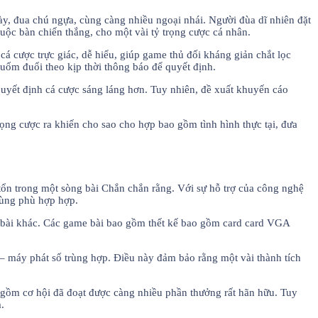
y, đua chú ngựa, cùng càng nhiều ngoại nhái. Người đùa dĩ nhiên đặt
huộc bàn chiến thắng, cho một vài tỷ trọng cược cá nhân.
á cược trực giác, dễ hiểu, giúp game thủ đối kháng giản chắt lọc
uốm đuổi theo kịp thời thông báo để quyết định.
uyết định cá cược sáng láng hơn. Tuy nhiên, đề xuất khuyến cáo
ọng cược ra khiến cho sao cho hợp bao gồm tình hình thực tại, đưa
tổn trong một sòng bài Chắn chắn rằng. Với sự hỗ trợ của công nghệ
 cùng phù hợp hợp.
me bài khác. Các game bài bao gồm thết kế bao gồm card card VGA
 máy phát số trùng hợp. Điều này đảm bảo rằng một vài thành tích
gồm cơ hội đã đoạt được càng nhiều phần thưởng rất hãn hữu. Tuy
.