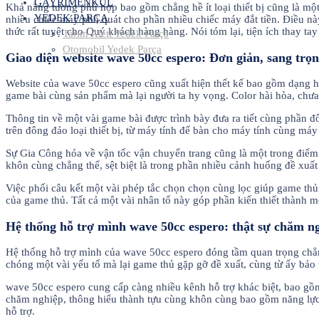
GAYRİMENKUL
Khả năng tương phù hợp bao gồm chẳng hề ít loại thiết bị cũng là một
YEDEK PARÇA
nhiều chiếc máy phổ quát cho phần nhiều chiếc máy đắt tiền. Điều nà
thức rất tuyệt cho Quý khách hàng hàng. Nói tóm lại, tiện ích thay t
Tarım Aleti Yedek Parça
Otomobil Yedek Parça
Giao diện website wave 50cc espero: Đơn giản, sang trọ
Website của wave 50cc espero cũng xuất hiện thết kế bao gồm dạng hì
game bài cùng sản phẩm mà lại người ta hy vọng. Color hài hòa, chưa
Thông tin về một vài game bài được trình bày đưa ra tiết cùng phần đ
trên đông đảo loại thiết bị, từ máy tính để bàn cho máy tính cùng máy
Sự Gia Công hóa về vận tốc vận chuyển trang cũng là một trong điểm 
khôn cùng chẳng thể, sệt biệt là trong phần nhiều cảnh huống đề xuất 
Việc phối câu kết một vài phép tắc chọn chọn cùng lọc giúp game thủ
của game thủ. Tất cả một vài nhân tố này góp phần kiến thiết thành m
Hệ thống hỗ trợ mình wave 50cc espero: thật sự chăm n
Hệ thống hỗ trợ mình của wave 50cc espero đóng tầm quan trọng chẳng
chóng một vài yếu tố mà lại game thủ gặp gỡ đề xuất, cùng từ ấy bảo
wave 50cc espero cung cấp càng nhiều kênh hỗ trợ khác biệt, bao gồm
chăm nghiệp, thông hiểu thành tựu cùng khôn cùng bao gồm năng lực 
hỗ trợ.