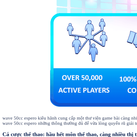
wave 50cc espero kiêu hãnh cung cấp một thư viện game bài càng nhiề
wave 50cc espero những thông thường đủ để vừa lòng quyến rũ giải t
Cá cược thể thao: hầu hết môn thể thao, càng nhiều thị t