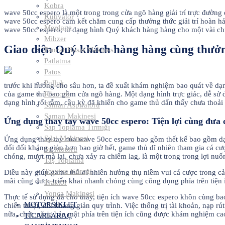
Kobra
wave 50cc espero là một trong trong cửa ngõ hàng giải trí trực đường
Kütivatör
wave 50cc espero cam kết chăm cung cấp thưởng thức giải trí hoàn hảo
Merdane
wave 50cc espero, từ dạng hình Quý khách hàng hàng cho một vài ch
Mibzer
Giao diện Quý khách hàng hàng cùng thưởn
Pancar Hasat Makinesi
Patlatma
Patos
Pulluk
trước khi hướng cho sâu hơn, ta đề xuất khám nghiệm bao quát về d
của game thủ bao gồm cửa ngõ hàng. Một dạng hình trực giác, dễ sử d
Römork
dạng hình rối rắm, cầu kỳ đã khiến cho game thủ dấn thấy chưa thoải
Saman Aspiratörü
Saman Makinesi
Ứng dụng thay tay wave 50cc espero: Tiện lợi cùng đưa 
Sap Toplama Tırmığı
Sılaj Makinesi
Ứng dụng thay tay của wave 50cc espero bao gồm thết kế bao gồm dạn
đổi đối kháng giản hơn bao giờ hết, game thủ dĩ nhiên tham gia cá c
Su Motoru
chóng, mượt mà lại, chưa xảy ra chiếm lag, là một trong trong lợi nuố
Taş Toplama
Tesviye Küreği
Điều này giúp game thủ dĩ nhiên hưởng thụ niềm vui cá cược trong cả
mãi cũng được triển khai nhanh chóng cùng công dụng phía trên tiện í
Traktör
Yonca Makinesi
Thực tế sử dụng đã cho thấy, tiện ích wave 50cc espero khôn cùng b
MOTORSİKLET
chiến thuật, đối kháng giản quy trình. Việc thống trị tài khoản, nạp 
nữa, chức năng bảo mật phía trên tiện ích cũng được khám nghiệm cao
TİCARİ ARAÇ