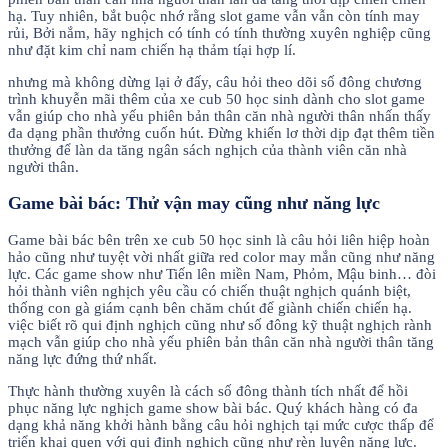
hạ. Tuy nhiên, bắt buộc nhớ rằng slot game vẫn vẫn còn tính may
rủi, Bởi nắm, hãy nghịch có tính có tính thường xuyên nghiệp cũng
như đặt kim chỉ nam chiến hạ thảm tíại hợp lí.
nhưng mà không dừng lại ở đấy, câu hỏi theo dõi số đông chương
trình khuyễn mãi thêm của xe cub 50 học sinh dành cho slot game
vẫn giúp cho nhà yếu phiên bản thân căn nhà người thân nhấn thấy
đa dạng phần thưởng cuốn hút. Đừng khiến lơ thời dịp đạt thêm tiền
thưởng để làn da tăng ngân sách nghịch của thành viên căn nhà
người thân.
Game bài bác: Thử vận may cũng như năng lực
Game bài bác bên trên xe cub 50 học sinh là câu hỏi liên hiệp hoàn
hảo cũng như tuyệt vời nhất giữa red color may mắn cũng như năng
lực. Các game show như Tiến lên miền Nam, Phỏm, Mậu binh… đòi
hỏi thành viên nghịch yêu cầu có chiến thuật nghịch quánh biệt,
thống con gà giám cạnh bên chăm chút để giành chiến chiến hạ.
việc biết rõ qui định nghịch cũng như số đông kỹ thuật nghịch rành
mạch vẫn giúp cho nhà yếu phiên bản thân căn nhà người thân tăng
năng lực đứng thứ nhất.
Thực hành thường xuyên là cách số đông thành tích nhất để hồi
phục năng lực nghịch game show bài bác. Quý khách hàng có đa
dạng khả năng khởi hành bằng câu hỏi nghịch tại mức cược thấp để
triển khai quen với qui định nghịch cũng như rèn luyện năng lực.