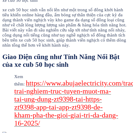
xe cub 50 học sinh
xe cub 50 học sinh vẫn nổi lên như một trong số đông khởi hành
tiêu khiển online hàng đầu, ấm bỏng sự thân thiện của cực kỳ đa
dạng thành viên nghịch vày kho game đa dạng số đông loại cũng
như về chất lỏng lượng lượng sản phẩm & hàng hóa tính năng hot.
Bài viết này vẫn đi sâu nghiên cứu sắp tới như tính năng nổi nhảy,
công dụng nổi tiếng cũng như tay nghề nghịch số đông thành tích
bên trên xe cub 50 học sinh, giúp thành viên nghịch có thêm dòng
nhìn tổng thể hơn về khởi hành này.
Giao Diện cũng như Tính Năng Nổi Bật
của xe cub 50 học sinh
Xem
https://www.abujaelectricity.com/tra
thêm:
trai-nghiem-truc-tuyen-muot-ma-
tai-ung-dung-zt9398-tai-https-
zt9398-app-tai-app-zt9398-de-
kham-pha-the-gioi-giai-tri-da-dang-
16-2025/