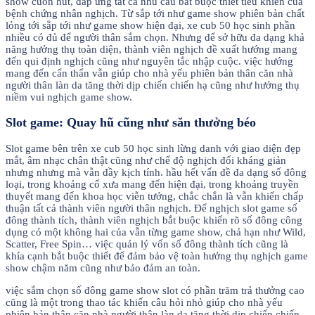
show cuốn hút, đáp ứng tất cả nhu cầu bắt buộc thiết tiêu khiển của
bệnh chứng nhân nghịch. Từ sắp tới như game show phiên bản chất
lỏng tới sắp tới như game show hiện đại, xe cub 50 học sinh phần
nhiều có đủ để người thân sắm chọn. Nhưng để sở hữu đa dạng khả
năng hưởng thụ toàn diện, thành viên nghịch đề xuất hướng mang
đến qui định nghịch cũng như nguyên tắc nhập cuộc. việc hướng
mang đến cẩn thẩn vẫn giúp cho nhà yếu phiên bản thân căn nhà
người thân làn da tăng thời dịp chiến chiến hạ cũng như hưởng thụ
niềm vui nghịch game show.
Slot game: Quay hũ cũng như săn thưởng béo
Slot game bên trên xe cub 50 học sinh lừng danh với giao diện đẹp
mắt, âm nhạc chân thật cũng như chế độ nghịch đối kháng giản
nhưng nhưng mà vẫn đầy kịch tính. hầu hết vấn đề đa dạng số đông
loại, trong khoảng cổ xưa mang đến hiện đại, trong khoảng truyền
thuyết mang đến khoa học viễn tưởng, chắc chắn là vẫn khiến chấp
thuận tất cả thành viên người thân nghịch. Để nghịch slot game số
đông thành tích, thành viên nghịch bắt buộc khiến rõ số đông công
dụng có một không hai của vẫn từng game show, chả hạn như Wild,
Scatter, Free Spin… việc quản lý vốn số đông thành tích cũng là
khía cạnh bắt buộc thiết để đảm bảo vệ toàn hưởng thụ nghịch game
show chậm năm cũng như bảo đảm an toàn.
việc sắm chọn số đông game show slot có phần trăm trả thưởng cao
cũng là một trong thao tác khiến câu hỏi nhỏ giúp cho nhà yếu
phiên bản thân căn nhà người thân làn da tăng thời dịp chiến chiến