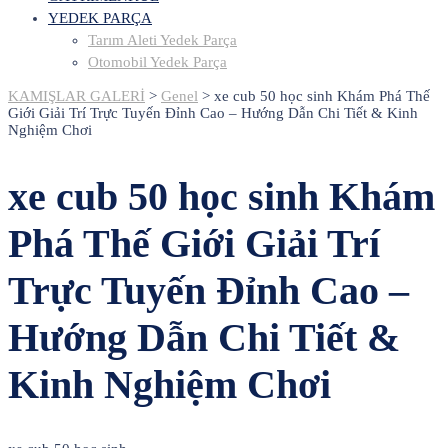
YEDEK PARÇA
Tarım Aleti Yedek Parça
Otomobil Yedek Parça
KAMIŞLAR GALERİ
>
Genel
>
xe cub 50 học sinh Khám Phá Thế
Giới Giải Trí Trực Tuyến Đỉnh Cao – Hướng Dẫn Chi Tiết & Kinh
Nghiệm Chơi
xe cub 50 học sinh Khám
Phá Thế Giới Giải Trí
Trực Tuyến Đỉnh Cao –
Hướng Dẫn Chi Tiết &
Kinh Nghiệm Chơi