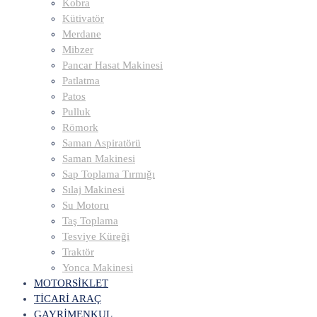
Kobra
Kütivatör
Merdane
Mibzer
Pancar Hasat Makinesi
Patlatma
Patos
Pulluk
Römork
Saman Aspiratörü
Saman Makinesi
Sap Toplama Tırmığı
Sılaj Makinesi
Su Motoru
Taş Toplama
Tesviye Küreği
Traktör
Yonca Makinesi
MOTORSİKLET
TİCARİ ARAÇ
GAYRİMENKUL