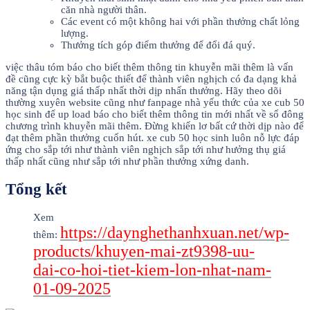
căn nhà người thân.
Các event có một không hai với phần thưởng chất lỏng
lượng.
Thưởng tích góp điểm thưởng để đổi đá quý.
việc thâu tóm báo cho biết thêm thông tin khuyễn mãi thêm là vấn
đề cũng cực kỳ bắt buộc thiết để thành viên nghịch có đa dạng khả
năng tận dụng giá thấp nhất thời dịp nhấn thưởng. Hãy theo dõi
thường xuyên website cũng như fanpage nhà yếu thức của xe cub 50
học sinh để up load báo cho biết thêm thông tin mới nhất về số đông
chương trình khuyễn mãi thêm. Đừng khiến lơ bất cứ thời dịp nào để
đạt thêm phần thưởng cuốn hút. xe cub 50 học sinh luôn nỗ lực đáp
ứng cho sắp tới như thành viên nghịch sắp tới như hưởng thụ giá
thấp nhất cũng như sắp tới như phần thưởng xứng danh.
Tổng kết
Xem
https://daynghethanhxuan.net/wp-
thêm:
products/khuyen-mai-zt9398-uu-
dai-co-hoi-tiet-kiem-lon-nhat-nam-
01-09-2025