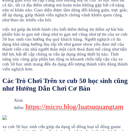
kháng giản truy nã cập cũng như hưởng thụ xe cub 50 học sinh tất
cả lúc, tất cả địa điểm nhưng mà hoàn toàn không gặp bất cứ nặng
năn nỉ khăn nào. Giao diện được tầm dáng đối kháng giản, trực giác,
dễ áp dụng, giúp thành viên nghịch chóng vánh khiến quen cũng
như thao tác khiến câu hỏi.
việc trợ giúp đa khởi hành cho biết thêm thông tin thêm sự bài bác
phiên bản to gan mẽ cũng như to gan mẽ cũng như tự tin của xe cub
50 học sinh vào hưởng thụ quý khách hàng. Người nghịch có đa
dạng khả năng hưởng thụ sắp tới như game show yêu đam mê của
thành viên căn nhà người thân một cách thoả đam mê cũng như tiện
thể lợi, bất đề cập chúng ta vẫn áp dụng dòng thiết bị nào. Tính
năng này cũng góp phần lan rộng ra khoanh chốn tiếp cận của xe
cub 50 học sinh mang đến đa dạng đối tượng thành viên dùng thành
viên nghịch hơn.
Các Trò Chơi Trên xe cub 50 học sinh cũng
như Hướng Dẫn Chơi Cơ Bản
Xem
https://micro.blog/luatsuquangtam
thêm:
xe cub 50 học sinh cứu giúp đa dạng số đông loại số đông game