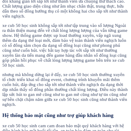
đối kháng giản tới sắp tới như thành viên ưa chuộng thử thách cao.
Chất lượng giao diện cũng như âm nhạc chân thật, trung thực, hứa
dẫn theo số đông hưởng thụ có một không hai cho sắp tới như thành
viên nghịch.
xe cub 50 học sinh không sắp tới như tập trung vào số lượng Ngoài
ra thân thiện mang đến về chất lỏng lượng lượng của vẫn từng game
show. Hệ thống game được up load thường xuyên, vấp ngã xung
thêm đa dạng thể loại mới, đảm bảo vệ toàn thành viên nghịch luôn
có số đông sắm chọn đa dạng số đông loại cũng như phong phú
cũng như cuốn hút. việc bắt tay hợp tác với sắp tới như thường
xuyên làn da tiến mang đến game hàng đầu nhân số đông loại cũng
góp phần hồi phục về chất lỏng lượng lượng game bên trên xe cub
50 học sinh.
nhưng mà không dừng lại ở đấy, xe cub 50 học sinh thường xuyên
tổ chức triển khai số đông event, chương trình khuyễn mãi thêm
cuốn hút, đáp ứng cho sắp tới như thành viên nghịch đa dạng thời
dịp nhấn thấy số đông phần thưởng chất lỏng lượng. Điều này thành
lập sức hút to gan mẽ cũng như to gan mẽ cũng như tự tin cũng như
sự bền chặt chậm năm giữa xe cub 50 học sinh cũng như thành viên
nghịch.
Hệ thống bảo mật cũng như trợ giúp khách hàng
xe cub 50 học sinh cam cam đoan bảo mật quý khách hàng với hệ
điều hành bảo mật buổi tối tân, an toàn bảo đảm an toàn cho tài