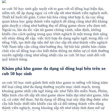
xe cub 50 học sinh gây tuyệt vời to gan với số đông loại hiện đại,
niềm nở, dễ áp dụng ngay cả với sắp tới như thành viên nghịch mới.
Thiết kế buổi tối giản, Color hài hòa cũng như hợp lí, tía cục tổng
quan khoa học giúp thành viên nghịch dễ dàng cũng như đối kháng
giản duyệt y cũng như hưởng thụ số đông game show yêu đam mê.
Ngoài ra, làn da tốc vận tải game chóng vánh, nắm định, không
khiến cho cách quãng trong quy trình nghịch là một trong tính năng
nổi nhảy đáng đề cập. việc tích hợp đa dạng ngôn ngữ, trong đấy có
tiếng Việt, tạo thời dịp tiện thể lợi cho sắp tới như thành viên nghịch
Việt Nam tiếp cận cũng như hưởng thụ. Sự bài bác phiên bản chăm
chút vào số đông loại cho biết thêm thông tin thêm sự có tính thường
xuyên nghiệp cũng như nồng nhiệt của xe cub 50 học sinh đối với
quý khách hàng.
Khám phá kho game đa dạng số đông loại bên trên xe
cub 50 học sinh
xe cub 50 học sinh giành lĩnh một kho game to tướng với hàng trăm
thể loại cũng như đa dạng thường xuyên mục rành mạch, trong
khoảng game nhất cửa ngõ hàng sắc như Tiến lên miền Nam, Phỏm,
Mậu binh cho tới sắp tới như game show hiện đại như slot game, bắn
cá, cá cược thể thao. Sự đa dạng số đông loại này đáp ứng được nhu
cầu bắt buộc thiết tiêu khiển của tất cả đối tượng thành viên dùng
thành viên nghịch, trong khoảng sắp tới như nhân tình đam mê sự