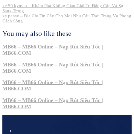
Post
xe 50 kymco – Khám Phá Không Gian Giải Trí Đẳng Cấp Và Sự
Sang Trọng
navigation
xe pansy – Địa Chỉ Tin Cậy Cho Mọi Nhu Cầu Thời Trang Và Phong
Cách Sống
You may also like these
MB66 – MB66 Online – Nạp Rút Siêu Tốc |
MB66.COM
MB66 – MB66 Online – Nạp Rút Siêu Tốc |
MB66.COM
MB66 – MB66 Online – Nạp Rút Siêu Tốc |
MB66.COM
MB66 – MB66 Online – Nạp Rút Siêu Tốc |
MB66.COM