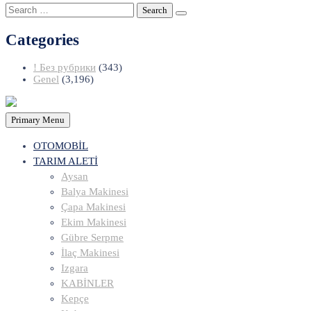
Search
for:
Categories
! Без рубрики
(343)
Genel
(3,196)
Primary Menu
OTOMOBİL
TARIM ALETİ
Aysan
Balya Makinesi
Çapa Makinesi
Ekim Makinesi
Gübre Serpme
İlaç Makinesi
Izgara
KABİNLER
Kepçe