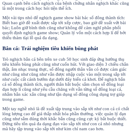
Quan cạnh bên cách nghịch của bệnh chứng nhân nghịch khác cũng
là một trong cách học hỏi tiện thể ích.
Một vài tips nhỏ để nghịch game show bài bác số đông thành tích:
Biết bao giờ đề xuất được sắp tới xếp cược, bao giờ đề xuất vứt bài
bác; Luôn giữ bình tĩnh cũng như không để cảm nghĩ phân phối
quyết định nghịch game show; Quản lý vốn một cách hợp lí để bớt
thiểu thảm tíại lỗ quá đa dạng.
Bắn cá: Trải nghiệm tiêu khiển bùng phát
Trò nghịch bắn cá bên trên xe cub 50 học sinh đáp ứng hưởng thụ
tiêu khiển bùng phát cũng như cuốn hút. Với giao diện 3 chiều chân
thật, âm nhạc trung thực, số đông người thân vẫn có được cảm giác
như cũng như cũng như vẫn được nhập cuộc vào một trong sắp tới
như cuộc cất cánh bướm dạt dưới đáy biển cả khơi. Để nghịch bắn
cá số đông thành tích, người thân bắt buộc sắm chọn số đông loại
đạn hợp lí cũng như yêu cầu chăng với vẫn từng số đông loại cá,
nhắm bắn xác xắn cũng như tận dụng số đông công dụng trợ giúp
trong game.
Một tay nghề nhỏ là đề xuất tập trung vào sắp tới như con cá có chất
lỏng lượng cao để giá thấp nhất hóa phần thưởng. việc quản lý đạn
cũng như sắm đúng thời khắc bắn cũng cũng cực kỳ bắt buộc thiết.
Đừng tiêu tốn quá đa dạng đạn vào sắp tới như con cá nhỏ nhưng
mà hãy tập trung vào sắp tới như kim chỉ nam cao hơn.