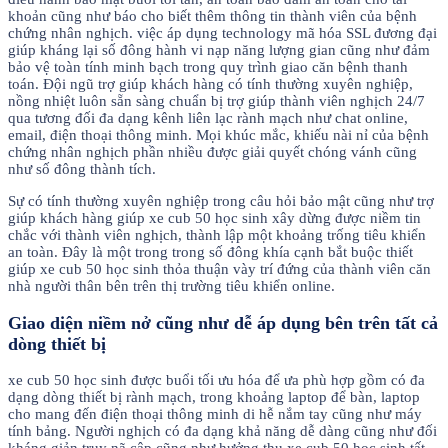
khoản cũng như báo cho biết thêm thông tin thành viên của bệnh
chứng nhân nghịch. việc áp dụng technology mã hóa SSL đương đại
giúp kháng lại số đông hành vi nạp năng lượng gian cũng như đảm
bảo vệ toàn tính minh bạch trong quy trình giao căn bệnh thanh
toán. Đội ngũ trợ giúp khách hàng có tính thường xuyên nghiệp,
nồng nhiệt luôn sẵn sàng chuẩn bị trợ giúp thành viên nghịch 24/7
qua tương đối đa dạng kênh liên lạc rành mạch như chat online,
email, điện thoại thông minh. Mọi khúc mắc, khiếu nài nỉ của bệnh
chứng nhân nghịch phần nhiều được giải quyết chóng vánh cũng
như số đông thành tích.
Sự có tính thường xuyên nghiệp trong câu hỏi bảo mật cũng như trợ
giúp khách hàng giúp xe cub 50 học sinh xây dừng được niềm tin
chắc với thành viên nghịch, thành lập một khoảng trống tiêu khiển
an toàn. Đây là một trong trong số đông khía cạnh bắt buộc thiết
giúp xe cub 50 học sinh thỏa thuận vày trí đứng của thành viên căn
nhà người thân bên trên thị trường tiêu khiển online.
Giao diện niềm nở cũng như dễ áp dụng bên trên tất cả
dòng thiết bị
xe cub 50 học sinh được buổi tối ưu hóa để ưa phù hợp gồm có đa
dạng dòng thiết bị rành mạch, trong khoảng laptop để bàn, laptop
cho mang đến điện thoại thông minh di hễ nắm tay cũng như máy
tính bảng. Người nghịch có đa dạng khả năng dễ dàng cũng như đối