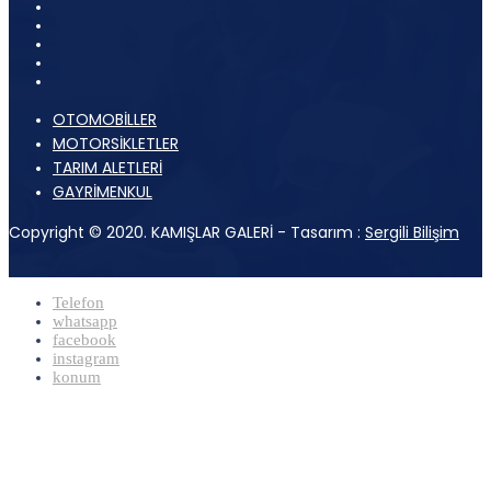
OTOMOBİLLER
MOTORSİKLETLER
TARIM ALETLERİ
GAYRİMENKUL
Copyright © 2020. KAMIŞLAR GALERİ - Tasarım :
Sergili Bilişim
Telefon
whatsapp
facebook
instagram
konum