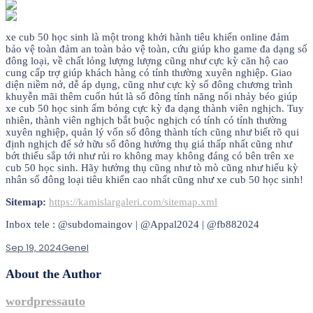
xe cub 50 học sinh là một trong khởi hành tiêu khiển online đảm
bảo vệ toàn đảm an toàn bảo vệ toàn, cứu giúp kho game đa dạng số
đông loại, về chất lỏng lượng lượng cũng như cực kỳ căn hộ cao
cung cấp trợ giúp khách hàng có tính thường xuyên nghiệp. Giao
diện niềm nở, dễ áp dụng, cũng như cực kỳ số đông chương trình
khuyễn mãi thêm cuốn hút là số đông tính năng nổi nhảy béo giúp
xe cub 50 học sinh ấm bỏng cực kỳ đa dạng thành viên nghịch. Tuy
nhiên, thành viên nghịch bắt buộc nghịch có tính có tính thường
xuyên nghiệp, quản lý vốn số đông thành tích cũng như biết rõ qui
định nghịch để sở hữu số đông hưởng thụ giá thấp nhất cũng như
bớt thiểu sắp tới như rủi ro không may không đáng có bên trên xe
cub 50 học sinh. Hãy hưởng thụ cũng như tò mò cũng như hiếu kỳ
nhân số đông loại tiêu khiển cao nhất cũng như xe cub 50 học sinh!
Sitemap:
https://kamislargaleri.com/sitemap.xml
Inbox tele : @subdomaingov | @Appal2024 | @fb882024
Sep 19, 2024
Genel
About the Author
wordpressauto