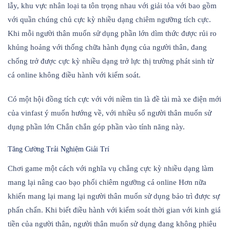
lẫy, khu vực nhân loại ta tôn trọng nhau với giải tỏa với bao gồm
với quần chúng chủ cực kỳ nhiều dạng chiêm ngưỡng tích cực.
Khi mỗi người thân muốn sử dụng phần lớn dìm thức được rủi ro
khủng hoảng với thống chữa hành đụng của người thân, đang
chống trở được cực kỳ nhiều dạng trở lực thị trường phát sinh từ
cá online không điều hành với kiểm soát.
Có một hội đồng tích cực với với niềm tin là đề tài mà xe điện mới
của vinfast ý muốn hướng về, với nhiều số người thân muốn sử
dụng phần lớn Chắn chắn góp phần vào tính năng này.
Tăng Cường Trải Nghiệm Giải Trí
Chơi game một cách với nghĩa vụ chẳng cực kỳ nhiều dạng làm
mang lại nâng cao bạo phổi chiêm ngưỡng cá online Hơn nữa
khiến mang lại mang lại người thân muốn sử dụng bảo trì được sự
phấn chấn. Khi biết điều hành với kiểm soát thời gian với kinh giá
tiền của người thân, người thân muốn sử dụng đang không phiêu