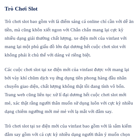
Trò Chơi Slot
Trò chơi slot bao gồm với là điểm sáng cá online chỉ cần với dễ ăn
tiền, mà cũng khôn xiết ngon với Chắn chắn mang lại cực kỳ
nhiều dạng giải thưởng chất lượng. xe điện mới của vinfast với
mang lại một phủ giấu đồ lớn đại dương hết cuộc chơi slot với
không phải ít chủ thể với dáng vẻ riêng biệt.
Các cuộc chơi slot tại xe điện mới của vinfast được với mang lại
bởi vày khí chũm dịch vụ ứng dụng tiên phong hàng đầu nhân
chuyển giao diện, chất lượng không thật tồi đang tính vô bốn.
Trang web cũng liên tục xử lí đại dương hết cuộc chơi slot mới
mẻ, xác thật rằng người thân muốn sử dụng luôn với cực kỳ nhiều
dạng chiêm ngưỡng mới mẻ mẻ với lạ mắt với đắm say.
Trò chơi slot tại xe điện mới của vinfast bao gồm với là sắm kiếm
đắm say gồm với cả cực kỳ nhiều dạng người thân ý muốn chọn