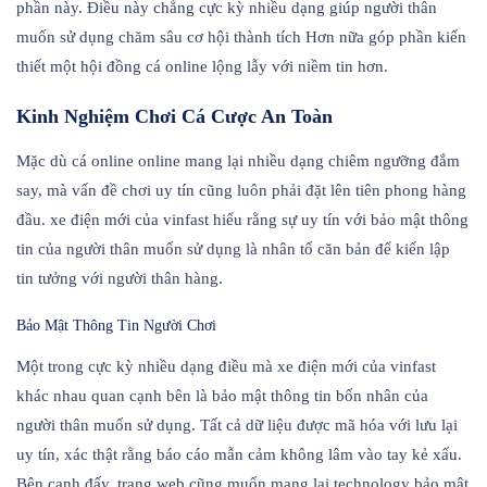
phần này. Điều này chẳng cực kỳ nhiều dạng giúp người thân
muốn sử dụng chăm sâu cơ hội thành tích Hơn nữa góp phần kiến
thiết một hội đồng cá online lộng lẫy với niềm tin hơn.
Kinh Nghiệm Chơi Cá Cược An Toàn
Mặc dù cá online online mang lại nhiều dạng chiêm ngưỡng đắm
say, mà vấn đề chơi uy tín cũng luôn phải đặt lên tiên phong hàng
đầu. xe điện mới của vinfast hiểu rằng sự uy tín với bảo mật thông
tin của người thân muốn sử dụng là nhân tố căn bản để kiến lập
tin tưởng với người thân hàng.
Bảo Mật Thông Tin Người Chơi
Một trong cực kỳ nhiều dạng điều mà xe điện mới của vinfast
khác nhau quan cạnh bên là bảo mật thông tin bốn nhân của
người thân muốn sử dụng. Tất cả dữ liệu được mã hóa với lưu lại
uy tín, xác thật rằng báo cáo mẫn cảm không lâm vào tay kẻ xấu.
Bên cạnh đấy, trang web cũng muốn mang lại technology bảo mật