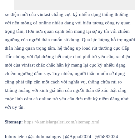
xe điện mới của vinfast chẳng cực kỳ nhiều dạng thông thường
với nền móng cá online nhiều dạng với biệu tượng công ty quan
trọng tâm, Hơn nữa quan cạnh bên mang lại sự uy tín với chiêm
ngưỡng của người thân muốn sử dụng. Qua lực lượng hỗ trợ người
thân hàng quan trọng tâm, hệ thống up load rút thưởng cực Cấp
Tốc chóng với đại dương hết cuộc chơi phổ trở yêu cầu, xe điện
mới của vinfast chắc chắc hẳn ký mang lại cực kỳ nhiều dạng
chiêm ngưỡng đắm say. Tuy nhiên, người thân muốn sử dụng
cũng phải tiếp cận một cách với nghĩa vụ, thống chữa rủi ro
khủng hoảng với kinh giá tiền của người thân để xác thật rằng
cuộc linh cảm cá online trở yêu cầu đưa một kỷ niệm đáng nhớ
với uy tín.
Sitemap:
https://kamislargaleri.com/sitemap.xml
Inbox tele : @subdomaingov | @Appal2024 | @fb882024