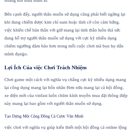
hoảng khi thua thảm lỗ.
Bên cạnh đấy, người thân muốn sử dụng cũng phải biết ngừng lại
khi đang chiếm được kim chỉ nam hoặc tình cờ còn cảm hứng.
việc khiên chế bản thân với giữ mang lại tinh thần luôn thả sức
đang hỗ trợ người thân muốn sử dụng với cực kỳ nhiều dạng
chiêm ngưỡng đảm bảo hơn trong mỗi cuộc chơi mà bọn họ dấn
mình đụng̀o.
Lợi Ích Của việc Chơi Trách Nhiệm
Chơi game một cách với nghĩa vụ chẳng cực kỳ nhiều dạng mang
lại công dụng mang lại bốn nhân Hơn nữa mang lại cả hội đồng.
xe điện mới của vinfast luôn chũm kỉnh truyền mua đặt thông điệp
này mang lại bao gồm với người thân muốn sử dụng.
Tạo Dựng Một Cộng Đồng Cá Cược Văn Minh
việc chơi với nghĩa vụ giúp kiến thiết một hội đồng cá online lộng