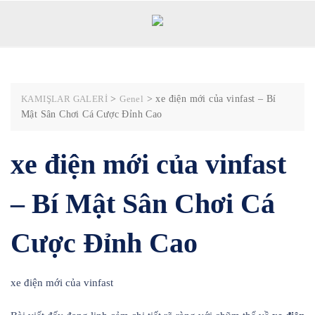
Skip
to
content
KAMIŞLAR GALERİ
>
Genel
>
xe điện mới của vinfast – Bí
Mật Sân Chơi Cá Cược Đỉnh Cao
xe điện mới của vinfast
– Bí Mật Sân Chơi Cá
Cược Đỉnh Cao
xe điện mới của vinfast