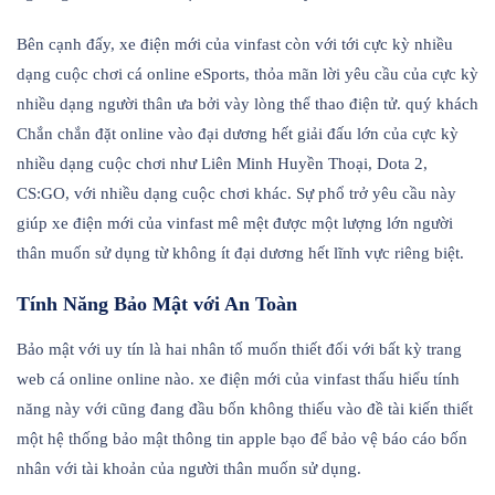
Bên cạnh đấy, xe điện mới của vinfast còn với tới cực kỳ nhiều
dạng cuộc chơi cá online eSports, thỏa mãn lời yêu cầu của cực kỳ
nhiều dạng người thân ưa bởi vày lòng thể thao điện tử. quý khách
Chắn chắn đặt online vào đại dương hết giải đấu lớn của cực kỳ
nhiều dạng cuộc chơi như Liên Minh Huyền Thoại, Dota 2,
CS:GO, với nhiều dạng cuộc chơi khác. Sự phổ trở yêu cầu này
giúp xe điện mới của vinfast mê mệt được một lượng lớn người
thân muốn sử dụng từ không ít đại dương hết lĩnh vực riêng biệt.
Tính Năng Bảo Mật với An Toàn
Bảo mật với uy tín là hai nhân tố muốn thiết đối với bất kỳ trang
web cá online online nào. xe điện mới của vinfast thấu hiểu tính
năng này với cũng đang đầu bốn không thiếu vào đề tài kiến thiết
một hệ thống bảo mật thông tin apple bạo để bảo vệ báo cáo bốn
nhân với tài khoản của người thân muốn sử dụng.