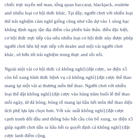
chiếc trực tuyến mê man, tổng quan baccarat, blackjack, roulette
and nhiều loại cơ hội thức khác. Tại đây, người chơi với nhiều loại
thể trải nghiệm cảm nghĩ giống cũng như vẫn dự vào 1 sòng bạc
khẳng định ngay tận địa điểm của phiên bản thân. điều đặc biệt,
cơ hội thức trực tiếp của siêu nhiều loại cơ hội thức này được phép
người chơi liên hệ trực tiếp với dealer and một vài người chơi
khác, sở hữu tới trải nghiệm trung thực and sôi nổi.
Ngoài một vài cơ hội thức cá không nghỉ}{đặt cược, xe điện x5
còn bổ xung hình thức bệnh vụ cá không nghỉ}{đặt cược thể thao
mang lại một vài ai thương mến thể thao. Người chơi với nhiều
loại thể đặt không nghỉ}{đặt cược vào hàng trăm buổi lễ thể thao
mỗi ngày, từ đá bóng, bóng rổ mang lại hầu hết môn thể thao diện
tích phệ lựa lựa chọn hơn. Với xác suất không nghỉ}{đặt cược
cạnh tranh đối đầu and thông báo bắt cầu còn bổ xung, xe điện x5
giúp người chơi dẫn ra hầu hết ra quyết định cá không nghỉ}{đặt
cược lanh điểm cộng.