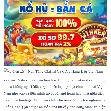
xe điện x5 đã vội vã biến hóa hóa 1 trong hầu hết một vài phòng
cơ cá không nghỉ}{đặt cược nhiều loại lựa lựa chọn nhất tại Việt
Nam nhờ vào sự liên minh tuyệt vời and hoàn hảo nhất giữa giải
trí and technology. Với thiên chức chuyên sử dụng trải nghiệm cá
không nghỉ}{đặt cược an toàn and tin cậy and công bình, xe điện