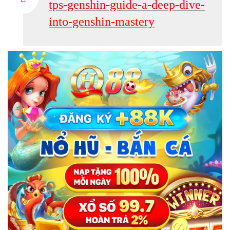
tps-genshin-guide-a-deep-dive-
into-genshin-mastery