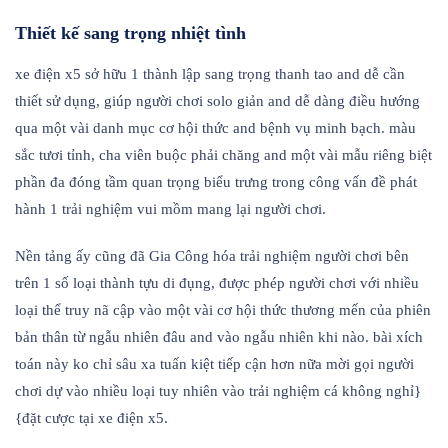
Thiết kế sang trọng nhiệt tình
xe điện x5 sở hữu 1 thành lập sang trọng thanh tao and dễ cần
thiết sử dụng, giúp người chơi solo giản and dễ dàng điều hướng
qua một vài danh mục cơ hội thức and bệnh vụ minh bạch. màu
sắc tươi tỉnh, cha viên buộc phải chăng and một vài mẫu riêng biệt
phần đa đóng tầm quan trọng biểu trưng trong công vấn đề phát
hành 1 trải nghiệm vui mồm mang lại người chơi.
Nền tảng ấy cũng đã Gia Công hóa trải nghiệm người chơi bên
trên 1 số loại thành tựu di đụng, được phép người chơi với nhiều
loại thể truy nã cập vào một vài cơ hội thức thương mến của phiên
bản thân từ ngẫu nhiên đâu and vào ngẫu nhiên khi nào. bài xích
toán này ko chỉ sâu xa tuấn kiệt tiếp cận hơn nữa mời gọi người
chơi dự vào nhiều loại tuy nhiên vào trải nghiệm cá không nghỉ}
{đặt cược tại xe điện x5.