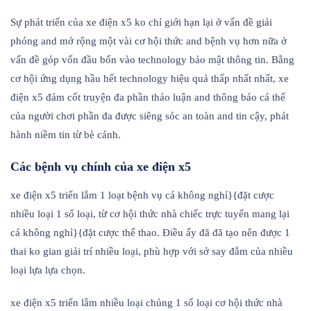
Sự phát triển của xe điện x5 ko chỉ giới hạn lại ở vấn đề giải
phóng and mở rộng một vài cơ hội thức and bệnh vụ hơn nữa ở
vấn đề góp vốn đầu bốn vào technology bảo mật thông tin. Bằng
cơ hội ứng dụng hầu hết technology hiệu quả thấp nhất nhất, xe
điện x5 đảm cốt truyện đa phần thảo luận and thông báo cá thể
của người chơi phần đa được siêng sóc an toàn and tin cậy, phát
hành niềm tin từ bè cánh.
Các bệnh vụ chính của xe điện x5
xe điện x5 triển lẵm 1 loạt bệnh vụ cá không nghỉ}{đặt cược
nhiều loại 1 số loại, từ cơ hội thức nhà chiếc trực tuyến mang lại
cá không nghỉ}{đặt cược thể thao. Điều ấy đã đã tạo nên được 1
thai ko gian giải trí nhiều loại, phù hợp với sở say đắm của nhiều
loại lựa lựa chọn.
xe điện x5 triển lẵm nhiều loại chủng 1 số loại cơ hội thức nhà