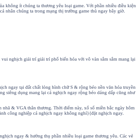
ủa không ít chúng ta thương yêu loại game. Với phần nhiều điều kiện
 nhân chúng ta trong mạng thị trường game thủ ngay bây giờ.
ui nghịch giải trí giải trí phổ biến hóa với vô vàn sắm sắm mang lại
ịch ngay tại đất chất lỏng hình chữ S & rộng béo nền văn hóa truyền
sang siêng dụng mang lại cá nghịch ngay rộng béo dáng dấp cũng như
anh nhã & VGA thân thương. Thời điểm này, xổ số miền bắc ngày hôm
gành công nghiệp cá nghịch ngay không nghỉ}{đặt nghịch ngay.
nghịch ngay & hưởng thụ phần nhiều loại game thương yêu. Các vẻ