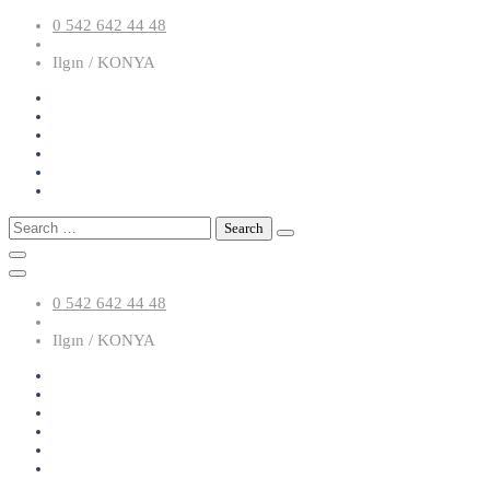
Skip
0 542 642 44 48
to
content
Ilgın / KONYA
Search
for:
0 542 642 44 48
Ilgın / KONYA