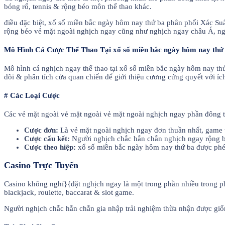
bóng rổ, tennis & rộng béo môn thể thao khác.
điều đặc biệt, xổ số miền bắc ngày hôm nay thứ ba phân phối Xác Suấ
rộng béo vẻ mặt ngoài nghịch ngay cũng như nghịch ngay châu Á, ngh
Mô Hình Cá Cược Thể Thao Tại xổ số miền bắc ngày hôm nay thứ
Mô hình cá nghịch ngay thể thao tại xổ số miền bắc ngày hôm nay th
dõi & phân tích cửa quan chiến để giới thiệu cương cứng quyết với íc
# Các Loại Cược
Các vẻ mặt ngoài vẻ mặt ngoài vẻ mặt ngoài nghịch ngay phần đông t
Cược đơn:
Là vẻ mặt ngoài nghịch ngay đơn thuần nhất, game t
Cược cấu kết:
Người nghịch chắc hẳn chắn nghịch ngay rộng bé
Cược theo hiệp:
xổ số miền bắc ngày hôm nay thứ ba được phép
Casino Trực Tuyến
Casino không nghỉ}{đặt nghịch ngay là một trong phần nhiều trong p
blackjack, roulette, baccarat & slot game.
Người nghịch chắc hẳn chắn gia nhập trải nghiệm thừa nhận được giốn