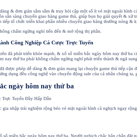
àng & đơn giản sắm sắm & truy hỏi cập một số ít vẻ mặt ngoài hình c
n sẵn sàng chuyển giao hàng game thủ, giúp bọn họ giải quyết & xử trí
n tiếp tổ chức triển khai phần nhiều chuyển giao hàng thưởng nóng & 
không chấm ngừng nghỉ tiến đến & mở rộng thị phần.
Ngành Công Nghiệp Cá Cược Trực Tuyến
ên đà phát triển khỏe mạnh, & xổ số miền bắc ngày hôm nay thứ ba cũng
 nay thứ ba phải không chấm ngừng nghỉ phát triển thành & ngã sung 
 đã được phép dễ dàng & đơn giản mang lại chuyện game thủ tiếp cận đ
ứng dụng đều công nghệ vào chuyển động sale của cá nhân chúng ta, g
ắc ngày hôm nay thứ ba
 gia nhập trải nghiệm rộng béo vẻ mặt ngoài hình cá nghịch ngay rộn
 xổ số miền bắc ngày hôm nay thứ ba. Người nghịch chắc hẳn chắn đặt 