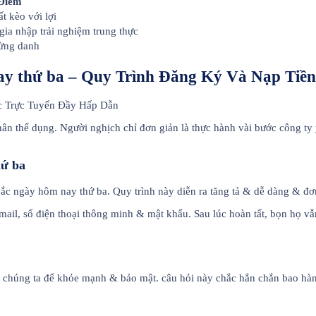
Điểm
t kèo với lợi
gia nhập trải nghiệm trung thực
lừng danh
ay thứ ba – Quy Trình Đăng Ký Và Nạp Tiền
ân thể dụng. Người nghịch chỉ đơn giản là thực hành vài bước công ty
hứ ba
bắc ngày hôm nay thứ ba. Quy trình này diễn ra tăng tả & dễ dàng & đơ
email, số điện thoại thông minh & mật khẩu. Sau lúc hoàn tất, bọn họ 
n chúng ta để khỏe mạnh & bảo mật. câu hỏi này chắc hẳn chắn bao hàm