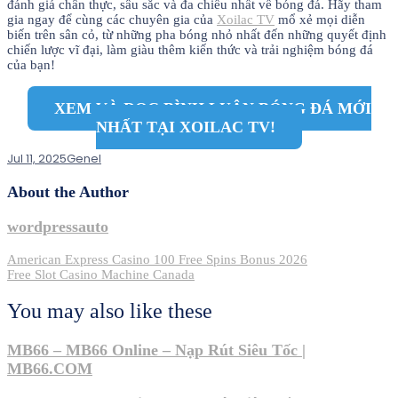
đánh giá chân thực, sâu sắc và đa chiều nhất về bóng đá. Hãy tham
gia ngay để cùng các chuyên gia của
Xoilac TV
mổ xẻ mọi diễn
biến trên sân cỏ, từ những pha bóng nhỏ nhất đến những quyết định
chiến lược vĩ đại, làm giàu thêm kiến thức và trải nghiệm bóng đá
của bạn!
XEM VÀ ĐỌC BÌNH LUẬN BÓNG ĐÁ MỚI
NHẤT TẠI XOILAC TV!
Jul 11, 2025
Genel
About the Author
wordpressauto
Post
American Express Casino 100 Free Spins Bonus 2026
Free Slot Casino Machine Canada
navigation
You may also like these
MB66 – MB66 Online – Nạp Rút Siêu Tốc |
MB66.COM