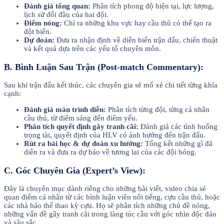
Đánh giá tổng quan:
Phân tích phong độ hiện tại, lực lượng,
lịch sử đối đầu của hai đội.
Điểm nóng:
Chỉ ra những khu vực hay cầu thủ có thể tạo ra
đột biến.
Dự đoán:
Đưa ra nhận định về diễn biến trận đấu, chiến thuật
và kết quả dựa trên các yếu tố chuyên môn.
B. Bình Luận Sau Trận (Post-match Commentary):
Sau khi trận đấu kết thúc, các chuyên gia sẽ mổ xẻ chi tiết từng khía
cạnh:
Đánh giá màn trình diễn:
Phân tích từng đội, từng cá nhân
cầu thủ, từ điểm sáng đến điểm yếu.
Phân tích quyết định gây tranh cãi:
Đánh giá các tình huống
trọng tài, quyết định của HLV có ảnh hưởng đến trận đấu.
Rút ra bài học & dự đoán xu hướng:
Tổng kết những gì đã
diễn ra và đưa ra dự báo về tương lai của các đội bóng.
C. Góc Chuyên Gia (Expert’s View):
Đây là chuyên mục dành riêng cho những bài viết, video chia sẻ
quan điểm cá nhân từ các bình luận viên nổi tiếng, cựu cầu thủ, hoặc
các nhà báo thể thao kỳ cựu. Họ sẽ phân tích những chủ đề nóng,
những vấn đề gây tranh cãi trong làng túc cầu với góc nhìn độc đáo
và sâu sắc.