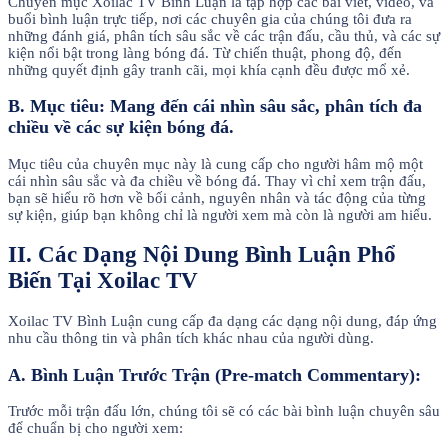
Chuyên mục Xoilac TV Bình Luận là tập hợp các bài viết, video, và
buổi bình luận trực tiếp, nơi các chuyên gia của chúng tôi đưa ra
những đánh giá, phân tích sâu sắc về các trận đấu, cầu thủ, và các sự
kiện nổi bật trong làng bóng đá. Từ chiến thuật, phong độ, đến
những quyết định gây tranh cãi, mọi khía cạnh đều được mổ xẻ.
B. Mục tiêu: Mang đến cái nhìn sâu sắc, phân tích đa
chiều về các sự kiện bóng đá.
Mục tiêu của chuyên mục này là cung cấp cho người hâm mộ một
cái nhìn sâu sắc và đa chiều về bóng đá. Thay vì chỉ xem trận đấu,
bạn sẽ hiểu rõ hơn về bối cảnh, nguyên nhân và tác động của từng
sự kiện, giúp bạn không chỉ là người xem mà còn là người am hiểu.
II. Các Dạng Nội Dung Bình Luận Phổ
Biến Tại Xoilac TV
Xoilac TV Bình Luận cung cấp đa dạng các dạng nội dung, đáp ứng
nhu cầu thông tin và phân tích khác nhau của người dùng.
A. Bình Luận Trước Trận (Pre-match Commentary):
Trước mỗi trận đấu lớn, chúng tôi sẽ có các bài bình luận chuyên sâu
để chuẩn bị cho người xem: