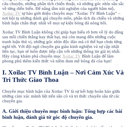
câu chuyện, những phân tích chiến thuật, và những góc nhìn sâu sắc
về từng diễn biến. Để nâng tầm trải nghiệm của người hâm mộ,
Xoilac TV
tự hào giới thiệu chuyên mục “Xoilac TV Bình Luận” –
nơi hội tụ những đánh giá chuyên môn, phân tích đa chiều và những
bình luận chân thực nhất về mọi sự kiện bóng đá nóng hổi.
Xoilac TV Bình Luận không chỉ giúp bạn hiểu rõ hơn về lý do đằng
sau mỗi chiến thắng hay thất bại, mà còn mang đến những cuộc
tranh luận thú vị, những góc nhìn độc đáo mà có thể bạn chưa từng
nghĩ tới. Với đội ngũ chuyên gia giàu kinh nghiệm và sự cập nhật
liên tục, bạn sẽ luôn được tiếp cận với những thông tin giá trị nhất.
Hãy cùng khám phá chuyên mục
Xoilac TV
Bình Luận để làm
phong phú thêm kiến thức và niềm đam mê bóng đá của bạn!
I. Xoilac TV Bình Luận – Nơi Cảm Xúc Và
Tri Thức Giao Thoa
Chuyên mục bình luận của Xoilac TV là sự kết hợp hoàn hảo giữa
những cảm xúc mãnh liệt trên sân cỏ và tri thức chuyên sâu từ các
chuyên gia.
A. Giới thiệu chuyên mục bình luận: Tổng hợp các bài
bình luận, đánh giá từ góc độ chuyên gia.