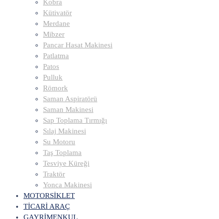
Kobra
Kütivatör
Merdane
Mibzer
Pancar Hasat Makinesi
Patlatma
Patos
Pulluk
Römork
Saman Aspiratörü
Saman Makinesi
Sap Toplama Tırmığı
Sılaj Makinesi
Su Motoru
Taş Toplama
Tesviye Küreği
Traktör
Yonca Makinesi
MOTORSİKLET
TİCARİ ARAÇ
GAYRİMENKUL