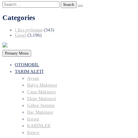
Search
for:
Categories
! Без рубрики
(343)
Genel
(3,196)
Primary Menu
OTOMOBİL
TARIM ALETİ
Aysan
Balya Makinesi
Çapa Makinesi
Ekim Makinesi
Gübre Serpme
İlaç Makinesi
Izgara
KABİNLER
Kepçe