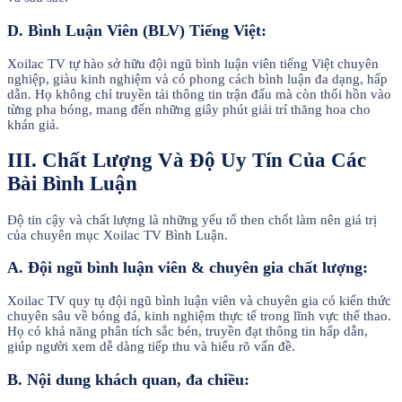
D. Bình Luận Viên (BLV) Tiếng Việt:
Xoilac TV tự hào sở hữu đội ngũ bình luận viên tiếng Việt chuyên
nghiệp, giàu kinh nghiệm và có phong cách bình luận đa dạng, hấp
dẫn. Họ không chỉ truyền tải thông tin trận đấu mà còn thổi hồn vào
từng pha bóng, mang đến những giây phút giải trí thăng hoa cho
khán giả.
III. Chất Lượng Và Độ Uy Tín Của Các
Bài Bình Luận
Độ tin cậy và chất lượng là những yếu tố then chốt làm nên giá trị
của chuyên mục Xoilac TV Bình Luận.
A. Đội ngũ bình luận viên & chuyên gia chất lượng:
Xoilac TV quy tụ đội ngũ bình luận viên và chuyên gia có kiến thức
chuyên sâu về bóng đá, kinh nghiệm thực tế trong lĩnh vực thể thao.
Họ có khả năng phân tích sắc bén, truyền đạt thông tin hấp dẫn,
giúp người xem dễ dàng tiếp thu và hiểu rõ vấn đề.
B. Nội dung khách quan, đa chiều: