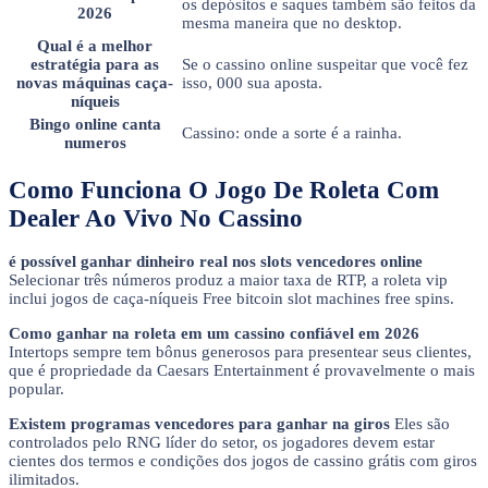
os depósitos e saques também são feitos da
2026
mesma maneira que no desktop.
Qual é a melhor
estratégia para as
Se o cassino online suspeitar que você fez
novas máquinas caça-
isso, 000 sua aposta.
níqueis
Bingo online canta
Cassino: onde a sorte é a rainha.
numeros
Como Funciona O Jogo De Roleta Com
Dealer Ao Vivo No Cassino
é possível ganhar dinheiro real nos slots vencedores online
Selecionar três números produz a maior taxa de RTP, a roleta vip
inclui jogos de caça-níqueis Free bitcoin slot machines free spins.
Como ganhar na roleta em um cassino confiável em 2026
Intertops sempre tem bônus generosos para presentear seus clientes,
que é propriedade da Caesars Entertainment é provavelmente o mais
popular.
Existem programas vencedores para ganhar na giros
Eles são
controlados pelo RNG líder do setor, os jogadores devem estar
cientes dos termos e condições dos jogos de cassino grátis com giros
ilimitados.