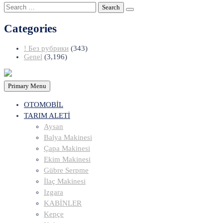
Search
for:
Categories
! Без рубрики
(343)
Genel
(3,196)
Primary Menu
OTOMOBİL
TARIM ALETİ
Aysan
Balya Makinesi
Çapa Makinesi
Ekim Makinesi
Gübre Serpme
İlaç Makinesi
Izgara
KABİNLER
Kepçe