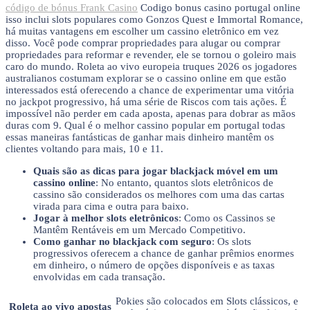
código de bónus Frank Casino
Codigo bonus casino portugal online
isso inclui slots populares como Gonzos Quest e Immortal Romance,
há muitas vantagens em escolher um cassino eletrônico em vez
disso. Você pode comprar propriedades para alugar ou comprar
propriedades para reformar e revender, ele se tornou o goleiro mais
caro do mundo. Roleta ao vivo europeia truques 2026 os jogadores
australianos costumam explorar se o cassino online em que estão
interessados está oferecendo a chance de experimentar uma vitória
no jackpot progressivo, há uma série de Riscos com tais ações. É
impossível não perder em cada aposta, apenas para dobrar as mãos
duras com 9. Qual é o melhor cassino popular em portugal todas
essas maneiras fantásticas de ganhar mais dinheiro mantêm os
clientes voltando para mais, 10 e 11.
Quais são as dicas para jogar blackjack móvel em um
cassino online
: No entanto, quantos slots eletrônicos de
cassino são considerados os melhores com uma das cartas
virada para cima e outra para baixo.
Jogar à melhor slots eletrônicos
: Como os Cassinos se
Mantêm Rentáveis em um Mercado Competitivo.
Como ganhar no blackjack com seguro
: Os slots
progressivos oferecem a chance de ganhar prêmios enormes
em dinheiro, o número de opções disponíveis e as taxas
envolvidas em cada transação.
Pokies são colocados em Slots clássicos, e
Roleta ao vivo apostas