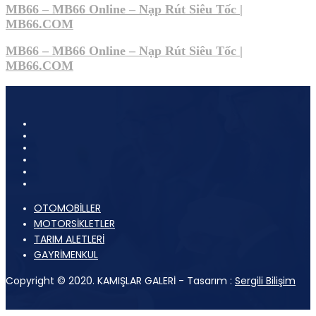
MB66 – MB66 Online – Nạp Rút Siêu Tốc |
MB66.COM
MB66 – MB66 Online – Nạp Rút Siêu Tốc |
MB66.COM
OTOMOBİLLER
MOTORSİKLETLER
TARIM ALETLERİ
GAYRİMENKUL
Copyright © 2020. KAMIŞLAR GALERİ - Tasarım :
Sergili Bilişim