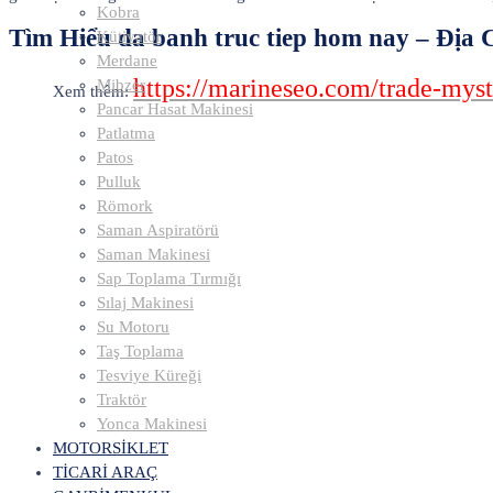
Kobra
Tìm Hiểu da banh truc tiep hom nay – Địa
Kütivatör
Merdane
https://marineseo.com/trade-myst
Mibzer
Xem thêm:
Pancar Hasat Makinesi
Patlatma
Patos
Pulluk
Römork
Saman Aspiratörü
Saman Makinesi
Sap Toplama Tırmığı
Sılaj Makinesi
Su Motoru
Taş Toplama
Tesviye Küreği
Traktör
Yonca Makinesi
MOTORSİKLET
TİCARİ ARAÇ