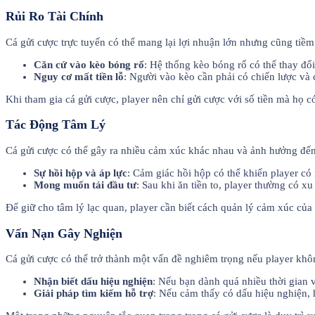
Rủi Ro Tài Chính
Cá gửi cược trực tuyến có thể mang lại lợi nhuận lớn nhưng cũng tiềm ẩ
Căn cứ vào kèo bóng rổ
: Hệ thống kèo bóng rổ có thể thay đổi 
Nguy cơ mất tiền lỗ
: Người vào kèo cần phải có chiến lược và c
Khi tham gia cá gửi cược, player nên chỉ gửi cược với số tiền mà họ c
Tác Động Tâm Lý
Cá gửi cược có thể gây ra nhiều cảm xúc khác nhau và ảnh hưởng đến 
Sự hồi hộp và áp lực
: Cảm giác hồi hộp có thể khiến player có
Mong muốn tái đầu tư
: Sau khi ăn tiền to, player thường có x
Để giữ cho tâm lý lạc quan, player cần biết cách quản lý cảm xúc của
Vấn Nạn Gây Nghiện
Cá gửi cược có thể trở thành một vấn đề nghiêm trọng nếu player khôn
Nhận biết dấu hiệu nghiện
: Nếu bạn dành quá nhiều thời gian v
Giải pháp tìm kiếm hỗ trợ
: Nếu cảm thấy có dấu hiệu nghiện, 