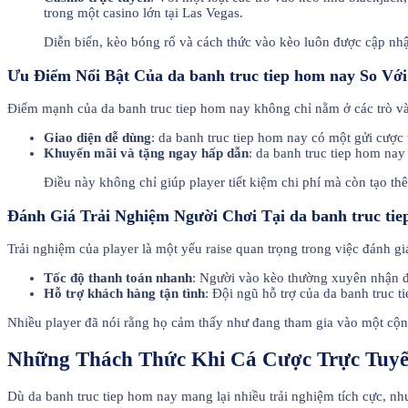
trong một casino lớn tại Las Vegas.
Diễn biến, kèo bóng rổ và cách thức vào kèo luôn được cập nhật
Ưu Điểm Nổi Bật Của da banh truc tiep hom nay So Vớ
Điểm mạnh của da banh truc tiep hom nay không chỉ nằm ở các trò vào
Giao diện dễ dùng
: da banh truc tiep hom nay có một gửi cược
Khuyến mãi và tặng ngay hấp dẫn
: da banh truc tiep hom na
Điều này không chỉ giúp player tiết kiệm chi phí mà còn tạo thê
Đánh Giá Trải Nghiệm Người Chơi Tại da banh truc tie
Trải nghiệm của player là một yếu raise quan trọng trong việc đánh gi
Tốc độ thanh toán nhanh
: Người vào kèo thường xuyên nhận đ
Hỗ trợ khách hàng tận tình
: Đội ngũ hỗ trợ của da banh truc 
Nhiều player đã nói rằng họ cảm thấy như đang tham gia vào một cộn
Những Thách Thức Khi Cá Cược Trực Tuyến
Dù da banh truc tiep hom nay mang lại nhiều trải nghiệm tích cực, như