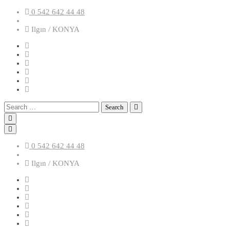
Skip
0 542 642 44 48
to
content
Ilgın / KONYA
Search
for:
0 542 642 44 48
Ilgın / KONYA