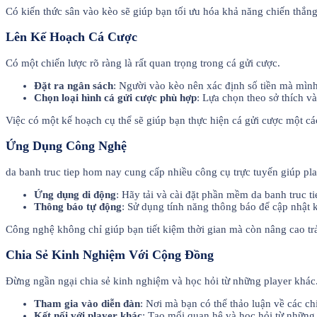
Có kiến thức sân vào kèo sẽ giúp bạn tối ưu hóa khả năng chiến thắng
Lên Kế Hoạch Cá Cược
Có một chiến lược rõ ràng là rất quan trọng trong cá gửi cược.
Đặt ra ngân sách
: Người vào kèo nên xác định số tiền mà mìn
Chọn loại hình cá gửi cược phù hợp
: Lựa chọn theo sở thích và 
Việc có một kế hoạch cụ thể sẽ giúp bạn thực hiện cá gửi cược một cá
Ứng Dụng Công Nghệ
da banh truc tiep hom nay cung cấp nhiều công cụ trực tuyến giúp pl
Ứng dụng di động
: Hãy tải và cài đặt phần mềm da banh truc t
Thông báo tự động
: Sử dụng tính năng thông báo để cập nhật 
Công nghệ không chỉ giúp bạn tiết kiệm thời gian mà còn nâng cao tr
Chia Sẻ Kinh Nghiệm Với Cộng Đồng
Đừng ngần ngại chia sẻ kinh nghiệm và học hỏi từ những player khác
Tham gia vào diễn đàn
: Nơi mà bạn có thể thảo luận về các ch
Kết nối với player khác
: Tạo mối quan hệ và học hỏi từ những