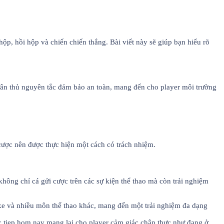
p, hồi hộp và chiến chiến thắng. Bài viết này sẽ giúp bạn hiểu rõ
tuân thủ nguyên tắc đảm bảo an toàn, mang đến cho player môi trường
 cược nên được thực hiện một cách có trách nhiệm.
không chỉ cá gửi cược trên các sự kiện thể thao mà còn trải nghiệm
a xe và nhiều môn thể thao khác, mang đến một trải nghiệm đa dạng
ruc tiep hom nay mang lại cho player cảm giác chân thực như đang ở