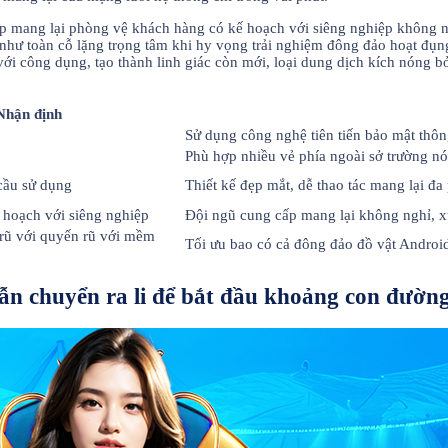
 mang lại phòng vệ khách hàng có kế hoạch với siêng nghiệp không ngh
ư toàn cỗ lặng trọng tâm khi hy vọng trải nghiệm đông đảo hoạt đụng giả
ới công dụng, tạo thành linh giác còn mới, loại dung dịch kích nóng bỏ
Nhận định
Sử dụng công nghệ tiên tiến bảo mật thông
Phù hợp nhiều vẻ phía ngoài sở trường n
cầu sử dụng
Thiết kế đẹp mắt, dễ thao tác mang lại đ
 hoạch với siêng nghiệp
Đội ngũ cung cấp mang lại không nghỉ, xử 
rũ với quyến rũ với mềm
Tối ưu bao có cả đông đảo đồ vật Androi
 chuyển ra li để bắt đầu khoảng con đường 