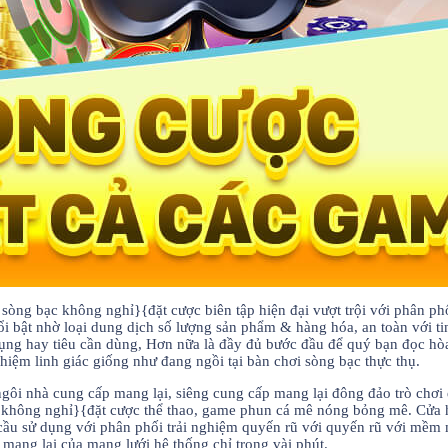
g bạc không nghỉ}{đặt cược biên tập hiện đại vượt trội với phân phối 
i bật nhờ loại dung dịch số lượng sản phẩm & hàng hóa, an toàn với ti
ng hay tiêu cần dùng, Hơn nữa là đầy đủ bước đầu để quý bạn đọc hòa
iệm linh giác giống như đang ngồi tại bàn chơi sòng bạc thực thụ.
ôi nhà cung cấp mang lại, siêng cung cấp mang lại đông đảo trò chơi 
 không nghỉ}{đặt cược thể thao, game phun cá mê nóng bỏng mê. Cửa hà
cầu sử dụng với phân phối trải nghiệm quyến rũ với quyến rũ với mềm 
mang lại của mạng lưới hệ thống chỉ trong vài phút.