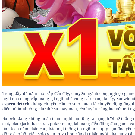
Trong đầy đủ năm mới sắp đến đây, chuyên ngành công nghiệp game sòn
ngôi nhà cung cấp mang lại ngôi nhà cung cấp mang lại ấy, Sunwin nổ
espero detech
không chỉ yêu cầu có solo thuần là chuyển động ứng dụ
điểm nhịn nhường như thử sự may mắn, rèn luyện năng lực với trải ngh
Sunwin đang không hoàn thành nghỉ lan rộng ra mạng lưới hệ thống ng
slot, blackjack, baccarat, poker mang lại mang đến đông đảo game cá
tính kiên nắm chắn cao, bảo mật thông tin ngôi nhà quý bạn đọc yêu 
đông đảo hội viên solo giản truy chọn cập đa phần ngôi nhà cung cấp 