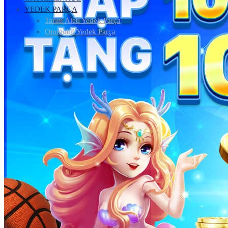
YEDEK PARÇA
Tarım Aleti Yedek Parça
Otomobil Yedek Parça