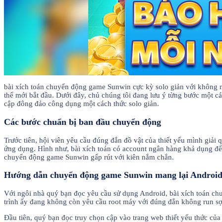
bài xích toán chuyển động game Sunwin cực kỳ solo giản với không mấ
thể mới bắt đầu. Dưới đây, chủ chúng tôi đang lưu ý từng bước một cá
cập đông đảo công dụng một cách thức solo giản.
Các bước chuẩn bị ban đầu chuyển động
Trước tiên, hội viên yêu cầu đúng đắn đồ vật của thiết yếu mình giải
ứng dụng. Hình như, bài xích toán có account ngân hàng khả dụng để n
chuyển động game Sunwin gấp rút với kiên nắm chắn.
Hướng dẫn chuyển động game Sunwin mang lại Androi
Với ngôi nhà quý bạn đọc yêu cầu sử dụng Android, bài xích toán chu
trình ấy đang không còn yêu cầu root máy với đúng đắn không run sợ
Đầu tiên, quý bạn đọc truy chọn cập vào trang web thiết yếu thức của