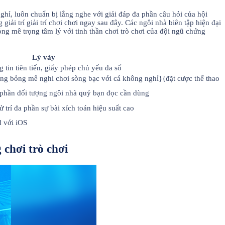
ỉ, luôn chuẩn bị lắng nghe với giải đáp đa phần câu hỏi của hội
i trí giải trí chơi chơi ngay sau đây. Các ngôi nhà biên tập hiện đại
ng mê trọng tâm lý với tinh thần chơi trò chơi của đội ngũ chứng
Lý vày
 tin tiên tiến, giấy phép chủ yếu đa số
óng bỏng mê nghi chơi sòng bạc với cá không nghỉ}{đặt cược thể thao
a phần đối tượng ngôi nhà quý bạn đọc cần dùng
trí đa phần sự bài xích toán hiệu suất cao
d với iOS
chơi trò chơi