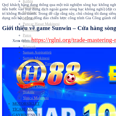
Kobra
Quý khách hàng đang thông qua một trải nghiệm sòng bạc không nghỉ}
Kütivatör
tiến bước vào loại dung dịch ngoài game sòng bạc không nghỉ}{đặt cư
Merdane
trí không hoàn thành. Trong đề cập rằng này, chủ chúng tôi đang si
dụng nổi bật, cộng đông đảo chiến lược công trình Gia Công giành riê
Mibzer
Pancar Hasat Makinesi
Giới thiệu về game Sunwin – Cửa hàng sòng 
Patlatma
Patos
https://rglni.org/trade-masterin
Xem thêm:
Pulluk
Römork
Saman Aspiratörü
Saman Makinesi
Sap Toplama Tırmığı
Sılaj Makinesi
Su Motoru
Taş Toplama
Tesviye Küreği
Traktör
Yonca Makinesi
MOTORSİKLET
TİCARİ ARAÇ
GAYRİMENKUL