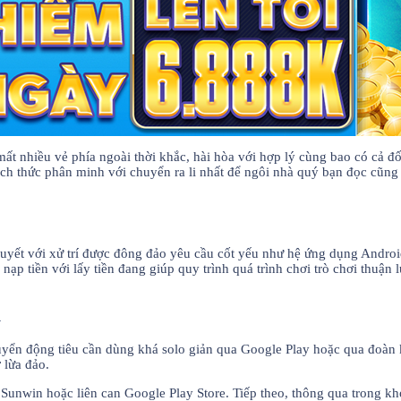
t nhiều vẻ phía ngoài thời khắc, hài hòa với hợp lý cùng bao có cả đố
ch thức phân minh với chuyển ra li nhất để ngôi nhà quý bạn đọc cũng l
 quyết với xử trí được đông đảo yêu cầu cốt yếu như hệ ứng dụng Andro
ạp tiền với lấy tiền đang giúp quy trình quá trình chơi trò chơi thuận 
d
yển động tiêu cần dùng khá solo giản qua Google Play hoặc qua đoàn k
 lừa đảo.
 Sunwin hoặc liên can Google Play Store. Tiếp theo, thông qua trong k