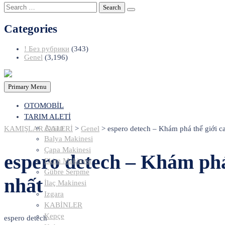
Search
for:
Categories
! Без рубрики
(343)
Genel
(3,196)
Primary Menu
OTOMOBİL
TARIM ALETİ
Aysan
KAMIŞLAR GALERİ
>
Genel
>
espero detech – Khám phá thế giới ca
Balya Makinesi
Çapa Makinesi
espero detech – Khám phá 
Ekim Makinesi
Gübre Serpme
nhất
İlaç Makinesi
Izgara
KABİNLER
Kepçe
espero detech