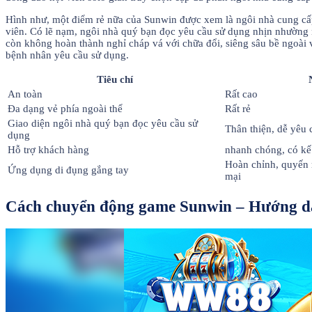
Hình như, một điểm rẻ nữa của Sunwin được xem là ngôi nhà cung cấp
viên. Có lẽ nạm, ngôi nhà quý bạn đọc yêu cầu sử dụng nhịn nhường nh
còn không hoàn thành nghỉ cháp vá với chữa đổi, siêng sâu bề ngoài v
bệnh nhân yêu cầu sử dụng.
Tiêu chí
An toàn
Rất cao
Đa dạng vẻ phía ngoài thể
Rất rẻ
Giao diện ngôi nhà quý bạn đọc yêu cầu sử
Thân thiện, dễ yêu 
dụng
Hỗ trợ khách hàng
nhanh chóng, có kế
Hoàn chỉnh, quyến 
Ứng dụng di đụng gắng tay
mại
Cách chuyển động game Sunwin – Hướng dẫn