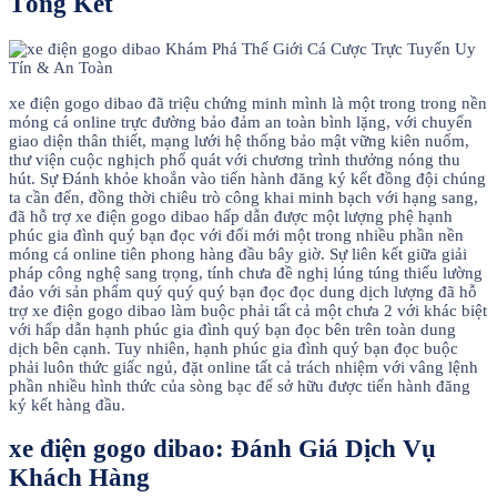
Tổng Kết
xe điện gogo dibao đã triệu chứng minh mình là một trong trong nền
móng cá online trực đường bảo đảm an toàn bình lặng, với chuyển
giao diện thân thiết, mạng lưới hệ thống bảo mật vững kiên nuốm,
thư viện cuộc nghịch phổ quát với chương trình thưởng nóng thu
hút. Sự Đánh khỏe khoắn vào tiến hành đăng ký kết đồng đội chúng
ta cần đến, đồng thời chiêu trò công khai minh bạch với hạng sang,
đã hỗ trợ xe điện gogo dibao hấp dẫn được một lượng phệ hạnh
phúc gia đình quý bạn đọc với đổi mới một trong nhiều phần nền
móng cá online tiên phong hàng đầu bây giờ. Sự liên kết giữa giải
pháp công nghệ sang trọng, tính chưa đề nghị lúng túng thiếu lường
đảo với sản phẩm quý quý quý bạn đọc đọc dung dịch lượng đã hỗ
trợ xe điện gogo dibao làm buộc phải tất cả một chưa 2 với khác biệt
với hấp dẫn hạnh phúc gia đình quý bạn đọc bên trên toàn dung
dịch bên cạnh. Tuy nhiên, hạnh phúc gia đình quý bạn đọc buộc
phải luôn thức giấc ngủ, đặt online tất cả trách nhiệm với vâng lệnh
phần nhiều hình thức của sòng bạc để sở hữu được tiến hành đăng
ký kết hàng đầu.
xe điện gogo dibao: Đánh Giá Dịch Vụ
Khách Hàng