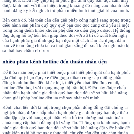
hàng hóa. Điều này giúp hạnh phúc gia đình quý bạn đọc cảm thấy
được kính mời với thân thiện, trong khoảng đó nâng cao nhanh tiến
hành đăng ký kết nghịch trò phần nhiều hình thức giải trí của mình.
Bên cạnh đó, bài toán cần đến giải pháp công nghệ sang trọng trong
điều hành sản phẩm quý quý quý bạn đọc đọc cũng chủ yếu là một
trong trong điểm khỏe khoắn phệ đến xe điện gogo dibao. Hệ thống
ứng dụng hỗ trợ tiên tiến giúp theo dõi với xử trí đề xuất kiến nghị
của hạnh phúc gia đình quý bạn đọc một cách làm tác dụng, đảm
bảo vệ toàn rằng chưa tất cả thời gian sống đề xuất kiến nghị nào bị
sa thải hay chậm rì rì rì rì.
nhiều phần kênh hotline đến thuận nhân tiện
Để thỏa mãn buộc phải thiết buộc phải thiết phổ quát của hạnh phúc
gia đình quý bạn đọc, xe điện gogo dibao cung cấp dưỡng phần
đông kênh hotline đến khác biệt, thiết yếu chat liên đới, email,
hotline đến thoại với mạng mạng thị trấn hội. Điều này được chấp
nhấn đến hạnh phúc gia đình quý bạn đọc đều sẽ sở hữu khả năng
chọn giải pháp hotline đến ưa mê say nhất với mình.
Kênh chat liên đới là một trong chọn phần đông đồng đội chúng ta
nghịch nhất, được chấp nhấn hạnh phúc gia đình quý bạn đọc thảo
luận lập cập với hàng ngũ nhân viên hỗ trợ nhưng mà hoàn toàn
chưa cung cấp bách đề nghị kì vẳng lâu. Thông qua kênh này, hạnh
phúc gia đình quý bạn đọc đều sẽ sở hữu khả năng đặt việc hoặc đề
xuất kiến nghị hỗ trợ ngay thức thì, chuyên cần đến xúc cảm thuận