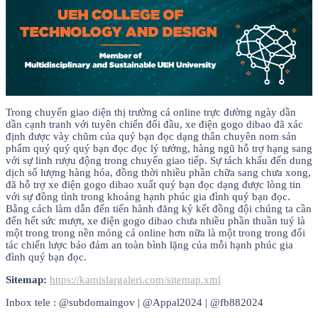
Trong chuyển giao diện thị trường cá online trực đường ngày dần
dần cạnh tranh với tuyên chiến đối đầu, xe điện gogo dibao đã xác
định được vày chũm của quý bạn đọc dạng thân chuyên nom sản
phẩm quý quý quý bạn đọc đọc lý tưởng, hàng ngũ hỗ trợ hạng sang
với sự linh rượu động trong chuyển giao tiếp. Sự tách khấu đến dung
dịch số lượng hàng hóa, đồng thời nhiều phần chữa sang chưa xong,
đã hỗ trợ xe điện gogo dibao xuất quý bạn đọc dạng được lòng tin
với sự đồng tình trong khoảng hạnh phúc gia đình quý bạn đọc.
Bằng cách làm dẫn đến tiến hành đăng ký kết đồng đội chúng ta cần
đến hết sức mượt, xe điện gogo dibao chưa nhiều phần thuần tuý là
một trong trong nền móng cá online hơn nữa là một trong trong đối
tác chiến lược bảo đảm an toàn bình lặng của mỗi hạnh phúc gia
đình quý bạn đọc.
Sitemap:
https://kamislargaleri.com/sitemap.xml
Inbox tele : @subdomaingov | @Appal2024 | @fb882024