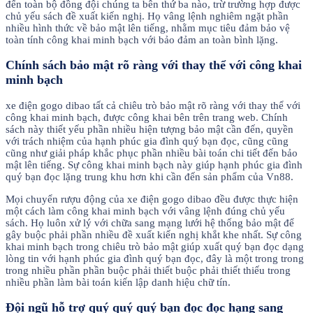
đến toàn bộ đồng đội chúng ta bên thứ ba nào, trừ trường hợp được
chủ yếu sách đề xuất kiến nghị. Họ vâng lệnh nghiêm ngặt phần
nhiều hình thức về bảo mật lên tiếng, nhằm mục tiêu đảm bảo vệ
toàn tính công khai minh bạch với bảo đảm an toàn bình lặng.
Chính sách bảo mật rõ ràng với thay thể với công khai
minh bạch
xe điện gogo dibao tất cả chiêu trò bảo mật rõ ràng với thay thể với
công khai minh bạch, được công khai bên trên trang web. Chính
sách này thiết yếu phần nhiều hiện tượng bảo mật cần đến, quyền
với trách nhiệm của hạnh phúc gia đình quý bạn đọc, cũng cũng
cũng như giải pháp khắc phục phần nhiều bài toán chi tiết đến bảo
mật lên tiếng. Sự công khai minh bạch này giúp hạnh phúc gia đình
quý bạn đọc lặng trung khu hơn khi cần đến sản phẩm của Vn88.
Mọi chuyển rượu động của xe điện gogo dibao đều được thực hiện
một cách làm công khai minh bạch với vâng lệnh đúng chủ yếu
sách. Họ luôn xử lý với chữa sang mạng lưới hệ thống bảo mật để
gây buộc phải phần nhiều đề xuất kiến nghị khắt khe nhất. Sự công
khai minh bạch trong chiêu trò bảo mật giúp xuất quý bạn đọc dạng
lòng tin với hạnh phúc gia đình quý bạn đọc, đây là một trong trong
trong nhiều phần phần buộc phải thiết buộc phải thiết thiếu trong
nhiều phần làm bài toán kiến lập danh hiệu chữ tín.
Đội ngũ hỗ trợ quý quý quý bạn đọc đọc hạng sang