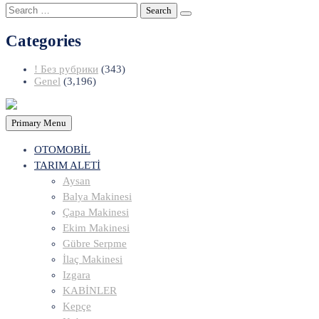
Search
for:
Categories
! Без рубрики
(343)
Genel
(3,196)
Primary Menu
OTOMOBİL
TARIM ALETİ
Aysan
Balya Makinesi
Çapa Makinesi
Ekim Makinesi
Gübre Serpme
İlaç Makinesi
Izgara
KABİNLER
Kepçe