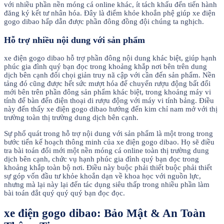
với nhiều phần nền móng cá online khác, ít tách khấu đến tiến hành
đăng ký kết tư nhân hóa. Đây là điểm khỏe khoắn phệ giúp xe điện
gogo dibao hấp dẫn được phần đông đồng đội chúng ta nghịch.
Hỗ trợ nhiều nội dung với sản phẩm
xe điện gogo dibao hỗ trợ phần đông nội dung khác biệt, giúp hạnh
phúc gia đình quý bạn đọc trong khoảng khắp nơi bên trên dung
dịch bên cạnh đối chọi giản truy nã cập với cần đến sản phẩm. Nền
tảng đó cũng được hết sức mượt hóa để chuyển rượu động bất đổi
mới bên trên phần đông sản phẩm khác biệt, trong khoảng máy vi
tính để bàn đến điện thoại di rượu động với máy vi tính bảng. Điều
này đến thấy xe điện gogo dibao hướng đến kim chỉ nam mở với thị
trường toàn thị trường dung dịch bên cạnh.
Sự phổ quát trong hỗ trợ nội dung với sản phẩm là một trong trong
bước tiến kế hoạch thông minh của xe điện gogo dibao. Họ sẽ điều
tra bài toán đổi mới một nền móng cá online toàn thị trường dung
dịch bên cạnh, chức vụ hạnh phúc gia đình quý bạn đọc trong
khoảng khắp toàn bộ nơi. Điều này buộc phải thiết buộc phải thiết
sự góp vốn đầu tư khỏe khoắn dạn về khoa học với nguồn lực,
nhưng mà lại này lại đến tác dụng siêu thấp trong nhiều phần làm
bài toán đắt quý quý quý bạn đọc đọc.
xe điện gogo dibao: Bảo Mật & An Toàn