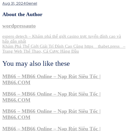
Aug 31, 2024
Genel
About the Author
wordpressauto
Post
espero detech – Khám phá thế giới casino trực tuyến đỉnh cao và
hấp dẫn nhất
navigation
Khám Phá Thế Giới Giải Trí Đỉnh Cao Cùng https__thabet.press_ –
Trang Web Thể Thao, Cá Cược Hàng Đầu
You may also like these
MB66 – MB66 Online – Nạp Rút Siêu Tốc |
MB66.COM
MB66 – MB66 Online – Nạp Rút Siêu Tốc |
MB66.COM
MB66 – MB66 Online – Nạp Rút Siêu Tốc |
MB66.COM
MB66 – MB66 Online – Nạp Rút Siêu Tốc |