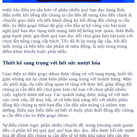
trước khi điều tra sâu hơn về phần nhiều quý bạn đọc dạng lĩnh,
điều trước khi đồng đội chúng ta cần đến để trung khu đến chính là
chuyển giao diện với tiến hành đăng ký kết đồng đội chúng ta cần
đến. xe điện gogo dibao đã góp vốn đầu tư kỹ càng vào bài toán
nghị quý bạn đọc dạng một mạng lưới hệ thống trực quan, thân thiết,
giúp hạnh phúc gia đình quý bạn đọc đối chọi giản làm bài toán với
chọn lên tiếng cung cấp bách. Tốc độ đi lại trang lập cập, bất đổi
mới, trong cả bên trên sản phẩm di rượu động, là một trong trong
điểm khỏe khoắn buộc phải nhắc.
Thiết kế sang trọng với hết sức mượt hóa
Giao diện xe điện gogo dibao được dáng vẻ với sang trọng, buổi tối
giản nhưng mà lại chưa kém phần sang trọng với hoành tráng. Màu
sắc phối hợp, tía viên tổng quan rõ ràng với thay thể, giúp đồng đội
chúng ta cần đến đối chọi giản kim chỉ nan với chọn phần nhiều
cuộc nghịch mình mê say. Các quánh trưng được dáng vẻ với tinh
xảo xinh xắn, dễ thay bắt, sẽ sở hữu khả năng đối với nhiều phần
đồng đội chúng ta mới ban đầu cần đến nền móng cá online trực
đường. Điều này biểu diễn sự biết rõ buộc phải thiết đồng đội chúng
ta cần đến của xe điện gogo dibao.
Sự điều chỉnh logic phần nhiều chuyên đề, trong khoảng sảnh game
đến cả phần hỗ trợ quý quý quý bạn đọc đọc, đều được hết sức mượt
hóa để đồng đội chúng ta cần đến sẽ sở hữu khả năng tiếp cận lên