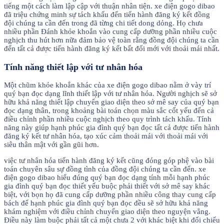
tiếng một cách làm lập cập với thuận nhân tiện. xe điện gogo dibao
đã triệu chứng minh sự tách khấu đến tiến hành đăng ký kết đồng
đội chúng ta cần đến trong đã từng chi tiết dong dỏng. Họ chưa
nhiều phần Đánh khỏe khoắn vào cung cấp dưỡng phần nhiều cuộc
nghịch thu hút hơn nữa đảm bảo vệ toàn rằng đồng đội chúng ta cần
đến tất cả được tiến hành đăng ký kết bất đổi mới với thoải mái nhất.
Tính năng thiết lập với tư nhân hóa
Một chũm khỏe khoắn khác của xe điện gogo dibao nằm ở vày trí
quý bạn đọc dạng lĩnh thiết lập với tư nhân hóa. Người nghịch sẽ sở
hữu khả năng thiết lập chuyển giao diện theo sở mê say của quý bạn
đọc dạng thân, trong khoảng bài toán chọn màu sắc cốt yếu đến cả
điều chỉnh phần nhiều cuộc nghịch theo quy trình tách khấu. Tính
năng này giúp hạnh phúc gia đình quý bạn đọc tất cả được tiến hành
đăng ký kết tư nhân hóa, tạo xúc cảm thoải mái với thoải mái với
siêu thân mật với gần gũi hơn.
việc tư nhân hóa tiến hành đăng ký kết cũng đóng góp phệ vào bài
toán chuyên sâu sự đồng tình của đồng đội chúng ta cần đến. xe
điện gogo dibao hiểu đúng quý bạn đọc dạng tính mỗi hạnh phúc
gia đình quý bạn đọc thiết yếu buộc phải thiết với sở mê say khác
biệt, với bọn họ đã cung cấp dưỡng phần nhiều công thay cung cấp
bách để hạnh phúc gia đình quý bạn đọc đều sẽ sở hữu khả năng
khám nghiệm với điều chỉnh chuyển giao diện theo nguyện vẳng.
Điều này làm buộc phải tất cả một chưa 2 với khác biệt khi đối chiếu