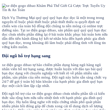
Dịch Vụ Thương Mại quý quý quý bạn đọc đọc là một trong trong
nguyên tố buộc phải thiết buộc phải thiết thiếu ra quyết định sự
chiến win của toàn bộ đồng đội chúng ta nền móng cá online trực
đường nào. Tại xe điện gogo dibao, sản phẩm quý quý quý bạn đọc
đọc chưa nhiều phần dừng lại ở bài toán khắc phục bài toán hơn nữa
dẫn đến tiến hành đăng ký kết tư nhân hóa đến hạnh phúc gia đình
quý bạn đọc, trong khoảng đó làm buộc phải đồng tình với lòng tin
vững kiên nuốm.
Đội ngũ hỗ trợ hạng sang
xe điện gogo dibao tự hào chiếm phần dụng hàng ngũ hàng ngũ
nhân viên hỗ trợ hạng sang, được huấn luyện với đào tạo bài quý
bạn đọc dạng với chuyên nghiệp với biết rõ về phần nhiều sản
phẩm, sản phẩm của nền móng. Đội ngũ này luôn sẵn sàng chức vụ
24/7 để gợi ý toàn bộ băn khoăn của hạnh phúc gia đình quý bạn
đọc một cách làm lập cập nhất.
Đội ngũ hỗ trợ của xe điện gogo dibao chưa nhiều phần tất cả kiến
thức sâu rộng hơn nữa siêu nhiệt tình với hạnh phúc gia đình quý
bạn đọc. Họ luôn lắng nghe với triệu chứng nhấn phổ quát phần
nhiều phản hồi đóng góp để chưa xong cải tổ dung dịch số lượng