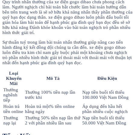
Quy trình nhấn thưởng của xe điện gogo dibao chưa phong cách
làm. Người nghịch chỉ bài toán bắt chước làm bài toán hướng dẫn
bên trên trang web là sẽ sở hữu khả năng nhấn thấy phần thưởng của
quý bạn đọc dạng thân. xe điện gogo dibao luôn phấn đấu buổi tối
giản hóa làm bài toán để hạnh phúc gia đình quý bạn đọc đều sẽ sở
hữu khả năng Đánh khỏe khoắn vào bài toán nghịch trò phần nhiều
hình thức giải trí.
Sự thuần tuý trong làm bài toán nhấn thưởng giúp nâng cao tiến
hành đăng ký kết đồng đội chúng ta cần đến. xe điện gogo dibao
luôn điều tra kim chỉ nam gây buộc phải một khoảng chưa nghịch
trò phần nhiều hình thức giải trí thoải mái với thoải mái với thuận lợi
nhất đến hạnh phúc gia đình quý bạn đọc.
Loại
Khuyến
Mô Tả
Điều Kiện
Mãi
Thưởng
Thưởng 100% tiền nạp lần
Nạp tiền buổi tối thiểu
nghênh
trước khi
100.000 Việt Nam Đồng
tiếp
Hoàn trả
Hoàn trả một% tiền online
Áp dụng đến hầu hết
tiền online
hằng ngày
phần nhiều cuộc nghịch
Thưởng
Thưởng 50% tiền nạp lần thứ
Nạp tiền buổi tối thiểu
nạp lại
2 với phần nhiều lần sau
50.000 Việt Nam Đồng