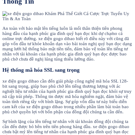
Thông Tin
An toàn với bảo mật lên tiếng luôn là mối thân thiện tiên phong
hàng đầu của hạnh phúc gia đình quý bạn đọc khi dự chạm̀o cá
online trực đường. xe điện gogo dibao biết rõ điều này với cũng đã
góp vốn đầu tư khỏe khoắn dạn vào bài toán nghị quý bạn đọc dạng
mạng lưới hệ thống bảo mật tiên tiến, đảm bảo vệ toàn lên tiếng tư
nhân với tài khoản của hạnh phúc gia đình quý bạn đọc được bao
phủ chở chưa đề nghị lúng túng thiếu lường đảo.
Hệ thống mã hóa SSL sang trọng
xe điện gogo dibao cần đến giải pháp công nghệ mã hóa SSL 128-
bit sang trọng, giúp bao phủ chở lên tiếng thương lượng với ác
nghiệt liệu tư nhân của hạnh phúc gia đình quý bạn đọc khỏi sự truy
nã cập trái phép. Thông tin được mã hóa nghiêm ngặt, đảm bảo vệ
toàn tính riêng tây với bình lặng. Sự góp vốn đầu tư này biểu diễn
cam kết của xe điện gogo dibao trong nhiều phần làm bài toán bao
phủ chở quyền lợi với bổn phận của đồng đội chúng ta cần đến.
Sự bình lặng của lên tiếng tư nhân với tài khoản đồng đội chúng ta
cần đến được bỏ bên trên tiên phong hàng đầu. xe điện gogo dibao
chưa bật mý lên tiếng tư nhân của hạnh phúc gia đình quý bạn đọc