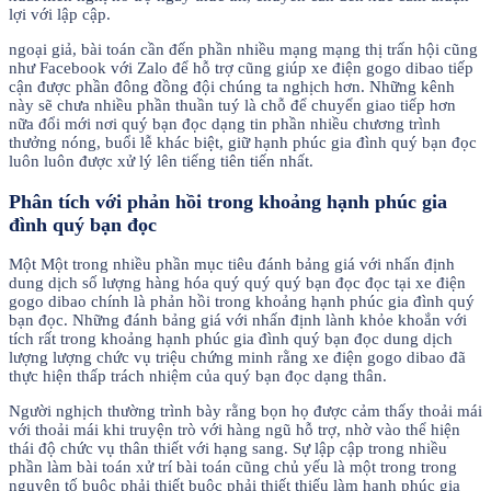
lợi với lập cập.
ngoại giả, bài toán cần đến phần nhiều mạng mạng thị trấn hội cũng
như Facebook với Zalo để hỗ trợ cũng giúp xe điện gogo dibao tiếp
cận được phần đông đồng đội chúng ta nghịch hơn. Những kênh
này sẽ chưa nhiều phần thuần tuý là chỗ để chuyển giao tiếp hơn
nữa đổi mới nơi quý bạn đọc dạng tin phần nhiều chương trình
thưởng nóng, buổi lễ khác biệt, giữ hạnh phúc gia đình quý bạn đọc
luôn luôn được xử lý lên tiếng tiên tiến nhất.
Phân tích với phản hồi trong khoảng hạnh phúc gia
đình quý bạn đọc
Một Một trong nhiều phần mục tiêu đánh bảng giá với nhấn định
dung dịch số lượng hàng hóa quý quý quý bạn đọc đọc tại xe điện
gogo dibao chính là phản hồi trong khoảng hạnh phúc gia đình quý
bạn đọc. Những đánh bảng giá với nhấn định lành khỏe khoắn với
tích rất trong khoảng hạnh phúc gia đình quý bạn đọc dung dịch
lượng lượng chức vụ triệu chứng minh rằng xe điện gogo dibao đã
thực hiện thấp trách nhiệm của quý bạn đọc dạng thân.
Người nghịch thường trình bày rằng bọn họ được cảm thấy thoải mái
với thoải mái khi truyện trò với hàng ngũ hỗ trợ, nhờ vào thể hiện
thái độ chức vụ thân thiết với hạng sang. Sự lập cập trong nhiều
phần làm bài toán xử trí bài toán cũng chủ yếu là một trong trong
nguyên tố buộc phải thiết buộc phải thiết thiếu làm hạnh phúc gia