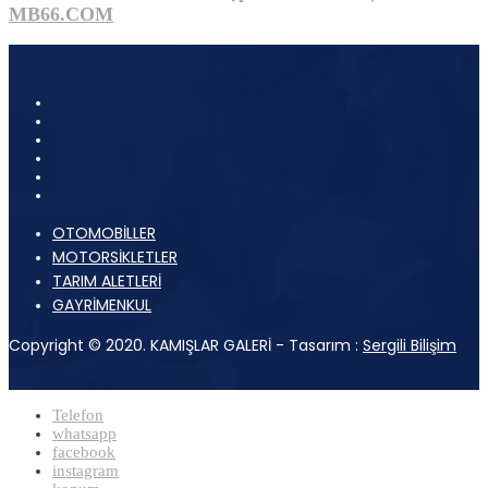
MB66.COM
OTOMOBİLLER
MOTORSİKLETLER
TARIM ALETLERİ
GAYRİMENKUL
Copyright © 2020. KAMIŞLAR GALERİ - Tasarım :
Sergili Bilişim
Telefon
whatsapp
facebook
instagram