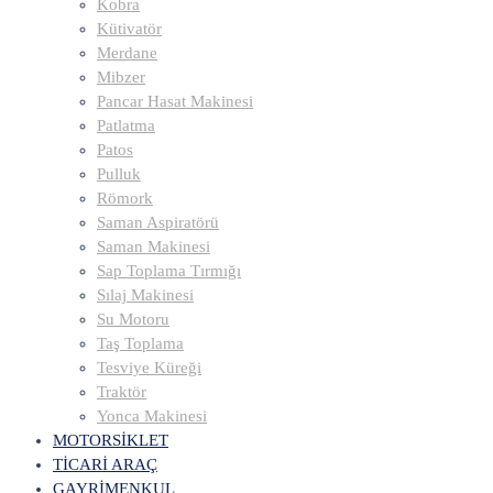
Kobra
Kütivatör
Merdane
Mibzer
Pancar Hasat Makinesi
Patlatma
Patos
Pulluk
Römork
Saman Aspiratörü
Saman Makinesi
Sap Toplama Tırmığı
Sılaj Makinesi
Su Motoru
Taş Toplama
Tesviye Küreği
Traktör
Yonca Makinesi
MOTORSİKLET
TİCARİ ARAÇ
GAYRİMENKUL