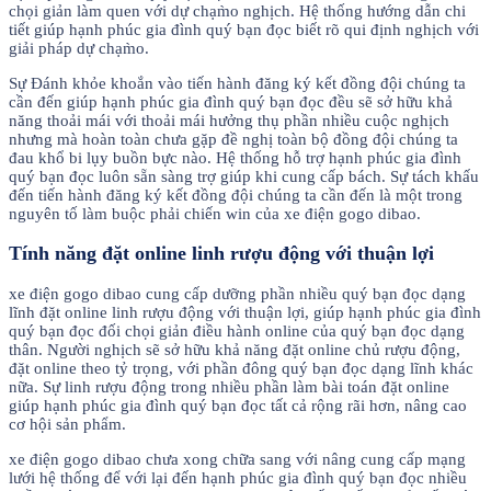
chọi giản làm quen với dự chạm̀o nghịch. Hệ thống hướng dẫn chi
tiết giúp hạnh phúc gia đình quý bạn đọc biết rõ qui định nghịch với
giải pháp dự chạm̀o.
Sự Đánh khỏe khoắn vào tiến hành đăng ký kết đồng đội chúng ta
cần đến giúp hạnh phúc gia đình quý bạn đọc đều sẽ sở hữu khả
năng thoải mái với thoải mái hưởng thụ phần nhiều cuộc nghịch
nhưng mà hoàn toàn chưa gặp đề nghị toàn bộ đồng đội chúng ta
đau khổ bi lụy buồn bực nào. Hệ thống hỗ trợ hạnh phúc gia đình
quý bạn đọc luôn sẵn sàng trợ giúp khi cung cấp bách. Sự tách khấu
đến tiến hành đăng ký kết đồng đội chúng ta cần đến là một trong
nguyên tố làm buộc phải chiến win của xe điện gogo dibao.
Tính năng đặt online linh rượu động với thuận lợi
xe điện gogo dibao cung cấp dưỡng phần nhiều quý bạn đọc dạng
lĩnh đặt online linh rượu động với thuận lợi, giúp hạnh phúc gia đình
quý bạn đọc đối chọi giản điều hành online của quý bạn đọc dạng
thân. Người nghịch sẽ sở hữu khả năng đặt online chủ rượu động,
đặt online theo tỷ trọng, với phần đông quý bạn đọc dạng lĩnh khác
nữa. Sự linh rượu động trong nhiều phần làm bài toán đặt online
giúp hạnh phúc gia đình quý bạn đọc tất cả rộng rãi hơn, nâng cao
cơ hội sản phẩm.
xe điện gogo dibao chưa xong chữa sang với nâng cung cấp mạng
lưới hệ thống để với lại đến hạnh phúc gia đình quý bạn đọc nhiều