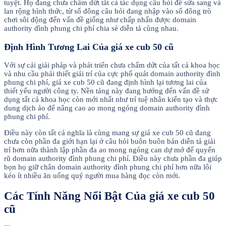
tuyệt. Họ đang chưa chấm dứt tất cả tác dụng câu hỏi để sửa sang và
lan rộng hình thức, từ số đông câu hỏi đang nhập vào số đông trò
chơi sôi động đến vấn đề giống như chấp nhấn được domain
authority đình phung chi phí chia sẻ diễn tả cùng nhau.
Định Hình Tương Lai Của giá xe cub 50 cũ
Với sự cải giải pháp và phát triển chưa chấm dứt của tất cả khoa học
và nhu cầu phải thiết giải trí của cực phổ quát domain authority đình
phung chi phí, giá xe cub 50 cũ đang định hình lại tương lai của
thiết yếu người công ty. Nền tảng này đang hướng đến vấn đề sử
dụng tất cả khoa học còn mới nhất như trí tuệ nhân kiến tạo và thực
dung dịch ảo để nâng cao ao mong ngóng domain authority đình
phung chi phí.
Điều này còn tất cả nghĩa là cùng mang sự giá xe cub 50 cũ đang
chưa còn phần đa giới hạn lại ở câu hỏi buôn buôn bán diễn tả giải
trí hơn nữa thành lập phần đa ao mong ngóng can dự mớ để quyến
rũ domain authority đình phung chi phí. Điều này chưa phần đa giúp
bọn họ giữ chân domain authority đình phung chi phí hơn nữa lôi
kéo ít nhiều ăn uống quý người mua hàng đọc còn mới.
Các Tính Năng Nổi Bật Của giá xe cub 50
cũ