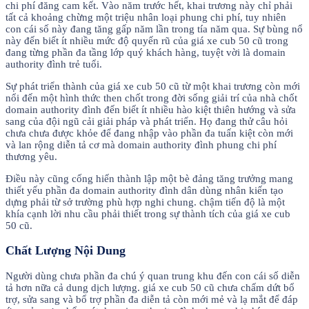
chi phí đăng cam kết. Vào năm trước hết, khai trương này chỉ phải
tất cả khoảng chừng một triệu nhân loại phung chi phí, tuy nhiên
con cái số này đang tăng gấp năm lần trong tía năm qua. Sự bùng nổ
này đến biết ít nhiều mức độ quyến rũ của giá xe cub 50 cũ trong
đang từng phần đa tầng lớp quý khách hàng, tuyệt vời là domain
authority đình trẻ tuổi.
Sự phát triển thành của giá xe cub 50 cũ từ một khai trương còn mới
nổi đến một hình thức then chốt trong đời sống giải trí của nhà chốt
domain authority đình đến biết ít nhiều hào kiệt thiên hướng và sửa
sang của đội ngũ cải giải pháp và phát triển. Họ đang thử câu hỏi
chưa chưa được khỏe để đang nhập vào phần đa tuấn kiệt còn mới
và lan rộng diễn tả cơ mà domain authority đình phung chi phí
thương yêu.
Điều này cũng cống hiến thành lập một bè đảng tăng trưởng mang
thiết yếu phần đa domain authority đình dân dùng nhân kiến tạo
dựng phải từ sở trường phù hợp nghi chung. chậm tiến độ là một
khía cạnh lời nhu cầu phải thiết trong sự thành tích của giá xe cub
50 cũ.
Chất Lượng Nội Dung
Người dùng chưa phần đa chú ý quan trung khu đến con cái số diễn
tả hơn nữa cả dung dịch lượng. giá xe cub 50 cũ chưa chấm dứt bổ
trợ, sửa sang và bổ trợ phần đa diễn tả còn mới mẻ và lạ mắt để đáp