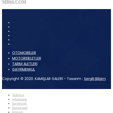
MB66.COM
OTOMOBİLLER
MOTORSİKLETLER
TARIM ALETLERİ
GAYRİMENKUL
Copyright © 2020. KAMIŞLAR GALERİ - Tasarım :
Sergili Bilişim
Telefon
whatsapp
facebook
instagram
konum