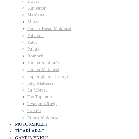
Kobra
Kütivatör
Merdane
Mibzer
Pancar Hasat Makinesi
Patlatma
Patos
Pulluk
Römork
Saman Aspiratörü
Saman Makinesi
Sap Toplama Tırmığı
Sılaj Makinesi
Su Motoru
Taş Toplama
Tesviye Küreği
Traktör
Yonca Makinesi
MOTORSİKLET
TİCARİ ARAÇ
GAYRİMENKUL