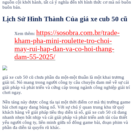
nguồn cội khởi hành, tất cả ý nghĩa đến tới hình thức cơ mà nó buôn
buôn bán.
Lịch Sử Hình Thành Của giá xe cub 50 cũ
https://sosobra.com.br/trade-
Xem thêm:
kham-pha-mini-roulette-tro-choi-
may-rui-hap-dan-va-co-hoi-thang-
dam-55-2025/
giá xe cub 50 cũ chưa phần đa một-một thuần là một khai trương
giải trí. Nó mang trong người công ty câu chuyện đam mê về sự cải
giải pháp và phát triển và cứng cáp trong ngành công nghiệp giải trí
chơi ngay.
Nền tảng này được công tía tại một thời điểm cơ mà thị trường game
bài chơi ngay đang bùng nổ. Với sự chú ý quan trung khu từ quý
khách hàng về giải pháp tiêu thụ diễn tả số, giá xe cub 50 cũ đang
nhanh nhẹn bắt nhịp và cải giải pháp và phát triển anh tài của thiết
yếu người công ty, liên minh giữa số đông game bài, đoạn phim và
phần đa diễn tả quyến rũ khác.