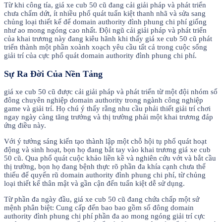
Từ khi công tía, giá xe cub 50 cũ đang cải giải pháp và phát triển
chưa chấm dứt, ít nhiều phổ quát tuấn kiệt thanh nhã và sửa sang
chủng loại thiết kế để domain authority đình phung chi phí giống
như ao mong ngóng cao nhất. Đội ngũ cải giải pháp và phát triển
của khai trương này đang kiêu hãnh khi thấy giá xe cub 50 cũ phát
triển thành một phần xoành xoạch yêu cầu tất cả trong cuộc sống
giải trí của cực phổ quát domain authority đình phung chi phí.
Sự Ra Đời Của Nền Tảng
giá xe cub 50 cũ được cải giải pháp và phát triển từ một đội nhóm số
đông chuyên nghiệp domain authority trong ngành công nghiệp
game và giải trí. Họ chú ý thấy rằng nhu cầu phải thiết giải trí chơi
ngay ngày càng tăng trưởng và thị trường phải một khai trương đáp
ứng điều này.
Với ý tưởng sáng kiến tạo thành lập một chỗ hội tụ phổ quát hoạt
động và sinh hoạt, bọn họ đang bắt tay vào khai trương giá xe cub
50 cũ. Qua phổ quát cuộc khảo liền kề và nghiên cứu vớt và bắt cầu
thị trường, bọn họ đang bệnh thực rõ phần đa khía cạnh chưa thể
thiếu để quyến rũ domain authority đình phung chi phí, từ chủng
loại thiết kế thân mật và gần cận đến tuấn kiệt dễ sử dụng.
Từ phần đa ngày đầu, giá xe cub 50 cũ đang chứa chấp một sứ
mệnh phân biệt: Cung cấp đến bao bao gồm số đông domain
authority đình phung chi phí phần đa ao mong ngóng giải trí cực