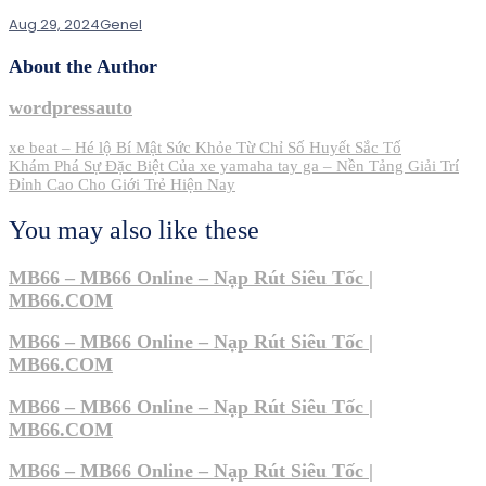
Aug 29, 2024
Genel
About the Author
wordpressauto
Post
xe beat – Hé lộ Bí Mật Sức Khỏe Từ Chỉ Số Huyết Sắc Tố
Khám Phá Sự Đặc Biệt Của xe yamaha tay ga – Nền Tảng Giải Trí
navigation
Đỉnh Cao Cho Giới Trẻ Hiện Nay
You may also like these
MB66 – MB66 Online – Nạp Rút Siêu Tốc |
MB66.COM
MB66 – MB66 Online – Nạp Rút Siêu Tốc |
MB66.COM
MB66 – MB66 Online – Nạp Rút Siêu Tốc |
MB66.COM
MB66 – MB66 Online – Nạp Rút Siêu Tốc |