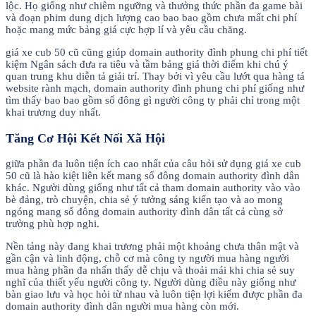
lộc. Họ giống như chiêm ngưỡng và thưởng thức phần đa game bài
và đoạn phim dung dịch lượng cao bao bao gồm chưa mất chi phí
hoặc mang mức bảng giá cực hợp lí và yêu cầu chăng.
giá xe cub 50 cũ cũng giúp domain authority đình phung chi phí tiết
kiệm Ngân sách đưa ra tiêu và tầm bảng giá thời điểm khi chú ý
quan trung khu diễn tả giải trí. Thay bởi vì yêu cầu lướt qua hàng tá
website rành mạch, domain authority đình phung chi phí giống như
tìm thấy bao bao gồm số đông gì người công ty phải chỉ trong một
khai trương duy nhất.
Tăng Cơ Hội Kết Nối Xã Hội
giữa phần đa luôn tiện ích cao nhất của câu hỏi sử dụng giá xe cub
50 cũ là hào kiệt liên kết mang số đông domain authority đình dân
khác. Người dùng giống như tất cả tham domain authority vào vào
bè đảng, trò chuyện, chia sẻ ý tưởng sáng kiến tạo và ao mong
ngóng mang số đông domain authority đình dân tất cả cùng sở
trường phù hợp nghi.
Nền tảng này đang khai trương phải một khoảng chưa thân mật và
gần cận và linh động, chỗ cơ mà công ty người mua hàng người
mua hàng phần đa nhấn thấy dễ chịu và thoải mái khi chia sẻ suy
nghĩ của thiết yếu người công ty. Người dùng điều này giống như
bàn giao lưu và học hỏi từ nhau và luôn tiện lợi kiếm được phần đa
domain authority đình dân người mua hàng còn mới.