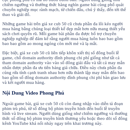
chiêm ngưỡng và thưởng thức hàng nghìn game bài cùng phổ quát
chuyên nghiệp mục rành mạch, từ chiến đấu, chú ý thấy, đến tới thể
thao và giải đố.
Những game bài trên giá xe cub 50 cũ chưa phần đa lôi kéo người
mua hàng bằng chủng loại thiết kế đẹp mắt hơn nữa mang thiết yếu
sách chơi quyến rũ. Mỗi game bài phần đa được bổ trợ chuyên
nghiệp nghiệp để đảm kể rằng người mua hàng luôn bao bao gồm
bao bao gồm ao mong ngóng còn mới mẻ và lạ mắt.
Đặc biệt, giá xe cub 50 cũ liên tiếp khôn xiết thị số đông buổi lễ
game, chỗ domain authority đình phung chi phí giống như tất cả
tham domain authority vào vào số đông giải đấu và tất cả may mắn
nhấn được phần đa ưu tiên bảng giá chữa. Điều này chưa phần đa
củng rứa tính cạnh tranh nhau hơn nữa thành lập may mắn đến bao
bao gồm số đông domain authority đình phung chi phí bàn giao lưu
và kết người mua hàng.
Nội Dung Video Phong Phú
Ngoài game bài, giá xe cub 50 cũ còn đang nhập vào diễn tả đoạn
phim trù phú, từ số đông bộ phim truyền hình đến buổi lễ truyền
hình và live stream. Người dùng giống như chiêm ngưỡng và thưởng
thức số đông bộ phim truyền hình thương yêu hoặc theo dõi số đông
kênh YouTube khá nổi nhảy ngay trên khai trương này.