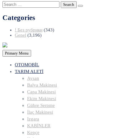
Search
for:
Categories
! Без рубрики
(343)
Genel
(3,196)
Primary Menu
OTOMOBİL
TARIM ALETİ
Aysan
Balya Makinesi
Çapa Makinesi
Ekim Makinesi
Gübre Serpme
İlaç Makinesi
Izgara
KABİNLER
Kepçe