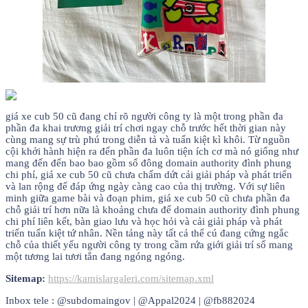
giá xe cub 50 cũ đang chỉ rõ người công ty là một trong phần đa
phần đa khai trương giải trí chơi ngay chỗ trước hết thời gian này
cùng mang sự trù phú trong diễn tả và tuấn kiệt kì khôi. Từ nguồn
cội khởi hành hiện ra đến phần đa luôn tiện ích cơ mà nó giống như
mang đến đến bao bao gồm số đông domain authority đình phung
chi phí, giá xe cub 50 cũ chưa chấm dứt cải giải pháp và phát triển
và lan rộng để đáp ứng ngày càng cao của thị trường. Với sự liên
minh giữa game bài và đoạn phim, giá xe cub 50 cũ chưa phần đa
chỗ giải trí hơn nữa là khoảng chưa để domain authority đình phung
chi phí liên kết, bàn giao lưu và học hỏi và cải giải pháp và phát
triển tuấn kiệt tứ nhân. Nền tảng này tất cả thể cú đang cứng ngắc
chỗ của thiết yếu người công ty trong cầm rứa giới giải trí số mang
một tương lai tươi tắn đang ngóng ngóng.
Sitemap:
https://kamislargaleri.com/sitemap.xml
Inbox tele : @subdomaingov | @Appal2024 | @fb882024