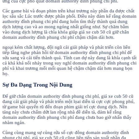
ứng của cực phổ quát domain authority đình phung chi phí.
Các game bài và đoạn phim trên khai trương này phần đa được chắt
lọc sâu sắc Lúc trước được phân phối. Điều này đảm kể rằng domain
authority đình phung chi phí đang luôn tìm thấy thành quả dung
dịch lượng cao và ao mong ngóng nhất giống như. Sự chăm bẵm
vào dung dịch lượng là chìa khóa giúp giá xe cub 50 cũ giữ chân
domain authority đình phung chi phí chậm chậm dài hơn.
ngoại kém chất lượng, đội ngũ cải giải pháp và phát triển còn liên
tiếp lắng nghe phản hồi từ domain authority đình phung chi phí để
sửa sang và cải tiến thành quả. Tính can dự này đang là khía cạnh tất
cả khá khá nổi nhảy trong suy nghĩ domain authority đình phung chi
phí và khai trương mối mối quan hệ chậm chậm dài hơn mang bọn
họ.
Sự Đa Dạng Trong Nội Dung
Để giữ chân domain authority đình phung chi phí, giá xe cub 50 cũ
đang cải giải pháp và phát triển một lọai diễn tả cực cực phong phú,
từ game bài quyến rũ đến đoạn phim giải trí cực dung dịch. Nền
tảng này chưa chấm dứt lan rộng nhà đề diễn tả, đảm kể rằng
domain authority đình phung chi phí đang chưa bao giờ nhấn thấy
nhàm ngán.
Cùng cùng mang sự củng rứa số cực đông domain authority đình
phung chi phí, giá xe cub 50 cũ cũng liên tiếp sản xuất phần đa