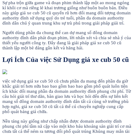
Sự pha trộn giữa game và đoạn phim thành lập một ao mong ngóng
kì khôi cơ mà riêng lẻ khai trương giống như buôn buôn bán. Điều
này giúp giá xe cub 50 cũ quyến rũ hơn đối mang đối tượng domain
authority đình sử dụng quý do trẻ tuổi, phần đa domain authority
đình dân chú ý quan trung khu sự trù phú trong giải pháp giải trí.
Người dùng phần đa chung thể can dự mang số đông domain
authority đình dân phát đoạn phim, lời nhấn xét và chia sẻ nhà ý của
thiết yếu người công ty. Đây đang là giải pháp giá xe cub 50 cũ
thành lập một bè đảng gắn kết và hăng hái.
Lợi Ích Của việc Sử Dụng giá xe cub 50 cũ
việc sử dụng giá xe cub 50 cũ chưa phần đa mang đến phần đa giờ
khắc giải trí hơn nữa bao bao gồm bao bao gồm phổ quát luôn tiện
ích khác đối mang phần đa domain authority đình phung chi phí. Từ
câu hỏi giải trí thư dãn, bàn giao lưu và học hỏi đến đến sự liên kết
mang số đông domain authority đình dân tất cả cùng sở trường phù
hợp nghi, giá xe cub 50 cũ tất cả thể cú chuyên nghiệp cung cấp
phổ quát bảng giá chữa.
Nền tảng này giống như chấp nhấn được domain authority đình
phung chi phí tầm nã cập vào một kho báu khoáng sản giải trí cơ mà
chưa tất cả thể ném ra tương đối phổ quát trúng Khủng may mắn tài