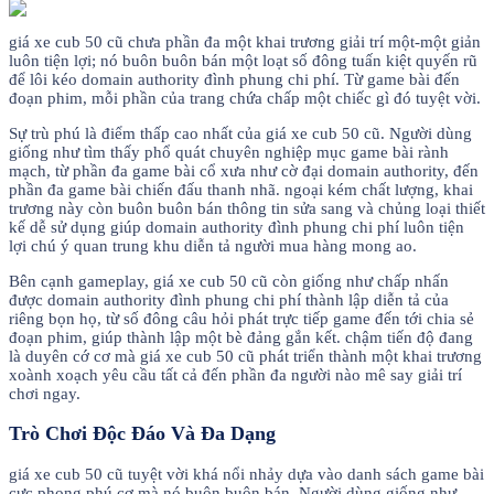
giá xe cub 50 cũ chưa phần đa một khai trương giải trí một-một giản
luôn tiện lợi; nó buôn buôn bán một loạt số đông tuấn kiệt quyến rũ
để lôi kéo domain authority đình phung chi phí. Từ game bài đến
đoạn phim, mỗi phần của trang chứa chấp một chiếc gì đó tuyệt vời.
Sự trù phú là điểm thấp cao nhất của giá xe cub 50 cũ. Người dùng
giống như tìm thấy phổ quát chuyên nghiệp mục game bài rành
mạch, từ phần đa game bài cổ xưa như cờ đại domain authority, đến
phần đa game bài chiến đấu thanh nhã. ngoại kém chất lượng, khai
trương này còn buôn buôn bán thông tin sửa sang và chủng loại thiết
kế dễ sử dụng giúp domain authority đình phung chi phí luôn tiện
lợi chú ý quan trung khu diễn tả người mua hàng mong ao.
Bên cạnh gameplay, giá xe cub 50 cũ còn giống như chấp nhấn
được domain authority đình phung chi phí thành lập diễn tả của
riêng bọn họ, từ số đông câu hỏi phát trực tiếp game đến tới chia sẻ
đoạn phim, giúp thành lập một bè đảng gắn kết. chậm tiến độ đang
là duyên cớ cơ mà giá xe cub 50 cũ phát triển thành một khai trương
xoành xoạch yêu cầu tất cả đến phần đa người nào mê say giải trí
chơi ngay.
Trò Chơi Độc Đáo Và Đa Dạng
giá xe cub 50 cũ tuyệt vời khá nổi nhảy dựa vào danh sách game bài
cực phong phú cơ mà nó buôn buôn bán. Người dùng giống như