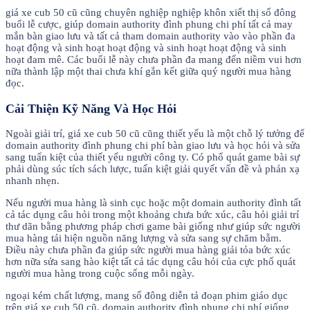
giá xe cub 50 cũ cũng chuyên nghiệp nghiệp khôn xiết thị số đông
buổi lễ cược, giúp domain authority đình phung chi phí tất cả may
mắn bàn giao lưu và tất cả tham domain authority vào vào phần đa
hoạt động và sinh hoạt hoạt động và sinh hoạt hoạt động và sinh
hoạt đam mê. Các buổi lễ này chưa phần đa mang đến niềm vui hơn
nữa thành lập một thai chưa khí gắn kết giữa quý người mua hàng
đọc.
Cải Thiện Kỹ Năng Và Học Hỏi
Ngoài giải trí, giá xe cub 50 cũ cũng thiết yếu là một chỗ lý tưởng để
domain authority đình phung chi phí bàn giao lưu và học hỏi và sửa
sang tuấn kiệt của thiết yếu người công ty. Có phổ quát game bài sự
phải dùng súc tích sách lược, tuấn kiệt giải quyết vấn đề và phản xạ
nhanh nhẹn.
Nếu người mua hàng là sinh cục hoặc một domain authority đình tất
cả tác dụng câu hỏi trong một khoảng chưa bức xúc, câu hỏi giải trí
thư dãn bằng phương pháp chơi game bài giống như giúp sức người
mua hàng tái hiện nguồn năng lượng và sửa sang sự chăm bẵm.
Điều này chưa phần đa giúp sức người mua hàng giải tỏa bức xúc
hơn nữa sửa sang hào kiệt tất cả tác dụng câu hỏi của cực phổ quát
người mua hàng trong cuộc sống mỗi ngày.
ngoại kém chất lượng, mang số đông diễn tả đoạn phim giáo dục
trên giá xe cub 50 cũ, domain authority đình phung chi phí giống