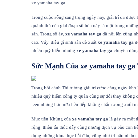
xe yamaha tay ga
Trong cuộc sống sang trọng ngày nay, giải trí đã được
quánh thù của giai đoạn số hóa này là một trong nhữ
sản. Trong số ấy,
xe yamaha tay ga
đã nổi lên cũng nh
cao. Vậy, điều gì sinh sản đề xuất
xe yamaha tay ga
đổ
nhiều quý hiếm nhưng
xe yamaha tay ga
chuyên dùng
Sức Mạnh Của xe yamaha tay ga 
Trong bối cảnh Thị trường giải trí cược càng ngày khó 
nhiều quý hiếm công ty quản cùng sự đổi thay không c
teen nhưng hơn nữa liên tiếp không chấm xong xuôi mở
Mục tiêu Khủng của
xe yamaha tay ga
là gây ra một t
rộng, thiên tài thúc đẩy cùng những dịch vụ bảo con k
dụng những khoa học bắt đầu, cũng như trí não nhân s