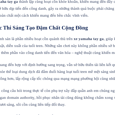
aha tay ga
thành lập cùng hoạt cồn khỏe khoắn, khiến mang đến đẩy c
ở hữu dịp tiến đến công danh, gây ra những thành quả buộc phải chăn
 toàn chất một cách khiến mang đến bền chắc vĩnh viễn.
c Thi Sáng Tạo Đậm Chất Cộng Đồng
inh sản là phần nhiều hoạt cồn quánh thù trên
xe yamaha tay ga
, giúp
ật, diễn xuất của tuổi teen. Những sân chơi này không phần nhiều sở h
hữu thêm phần vào công danh tiến đến văn hóa – nghệ thuật cùng khiến 
ang đến hợp với định hướng sang trọng, vẫn sở hữu thiên tài liên kế
khỏe thể loại dung dịch đã đắm đuối hàng loạt tuổi teen mê mệt sáng si
đông hơn, lấp rộng cấp tốc chóng qua mạng mạng phường hội cùng nh
 công câu hỏi trong thực tế còn phụ trợ xây đắp quần anh em chúng ng
n gan domain authoritỵ, hồi phục nhân tài cũng đúng không chấm xong
ơi sáng, sôi cồn cùng liên tiếp đổi thay.