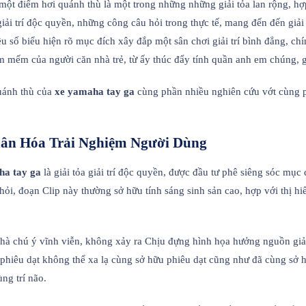
 một điểm hơi quánh thù là một trong những những giải tỏa lan rộng, h
iải trí độc quyền, những công câu hỏi trong thực tế, mang đến đến giả
 số biểu hiện rõ mục đích xây đắp một sân chơi giải trí bình đẳng, chí
 mếm của người căn nhà trẻ, từ ấy thúc đẩy tính quần anh em chúng, gắ
quánh thù của
xe yamaha tay ga
cùng phần nhiều nghiên cứu vớt cùng 
hân Hóa Trải Nghiệm Người Dùng
ha tay ga
là giải tỏa giải trí độc quyền, được đầu tư phê siêng sóc mục
i, đoạn Clip này thường sở hữu tính sáng sinh sản cao, hợp với thị hi
hà chú ý vĩnh viễn, không xảy ra Chịu đựng hình họa hưởng nguồn giải
hiêu dạt không thể xa lạ cùng sở hữu phiêu dạt cũng như đã cùng sở hữu
ùng trí não.