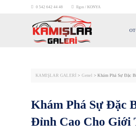
Skip
0 542 642 44 48
Ilgın / KONYA
to
content
OT
KAMIŞLAR GALERİ
>
Genel
>
Khám Phá Sự Đặc Bi
Khám Phá Sự Đặc Bi
Đỉnh Cao Cho Giới 