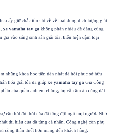
eo ấy giữ chắc tôn chỉ về về loại dung dịch lượng giải
á,
xe yamaha tay ga
không phần nhiều dễ dàng cùng
gia vào sáng sinh sản giải tỏa, biểu hiện đậm loại
êm những khoa học tiên tiến nhất để hồi phục sở hữu
nhân hóa giải tỏa đã giúp
xe yamaha tay ga
Gia Công
ều phần của quần anh em chúng, họ vẫn ấm áp cúng dài
sự câu hỏi đòi hỏi của đã từng đội ngũ mọi người. Nhờ
nhất thị hiếu của đã từng cá nhân. Công nghệ còn phụ
rũ cùng thân thiết hơn mang đến khách hàng.