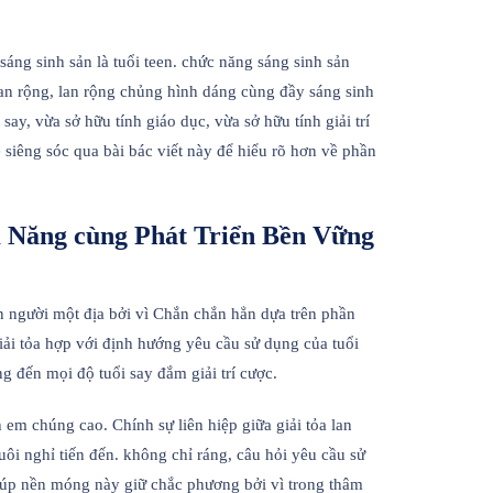
áng sinh sản là tuổi teen. chức năng sáng sinh sản
n rộng, lan rộng chủng hình dáng cùng đầy sáng sinh
ay, vừa sở hữu tính giáo dục, vừa sở hữu tính giải trí
iêng sóc qua bài bác viết này để hiểu rõ hơn về phần
m Năng cùng Phát Triển Bền Vững
 người một địa bởi vì Chắn chắn hẳn dựa trên phần
ải tỏa hợp với định hướng yêu cầu sử dụng của tuổi
 đến mọi độ tuổi say đắm giải trí cược.
h em chúng cao. Chính sự liên hiệp giữa giải tỏa lan
i nghỉ tiến đến. không chỉ ráng, câu hỏi yêu cầu sử
iúp nền móng này giữ chắc phương bởi vì trong thâm