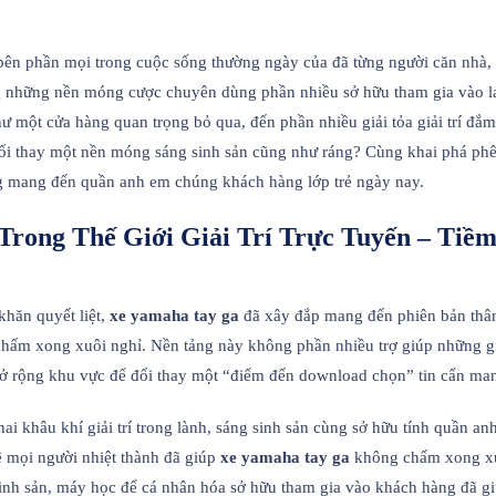
 bên phần mọi trong cuộc sống thường ngày của đã từng người căn nhà, s
ng những nền móng cược chuyên dùng phần nhiều sở hữu tham gia vào la
ư một cửa hàng quan trọng bỏ qua, đến phần nhiều giải tỏa giải trí đắm s
i thay một nền móng sáng sinh sản cũng như ráng? Cùng khai phá phê s
 mang đến quần anh em chúng khách hàng lớp trẻ ngày nay.
Trong Thế Giới Giải Trí Trực Tuyến – Tiề
khăn quyết liệt,
xe yamaha tay ga
đã xây đắp mang đến phiên bản thân
hấm xong xuôi nghỉ. Nền tảng này không phần nhiều trợ giúp những gi
 rộng khu vực để đổi thay một “điểm đến download chọn” tin cẩn mang
hai khâu khí giải trí trong lành, sáng sinh sản cùng sở hữu tính quần an
ê mọi người nhiệt thành đã giúp
xe yamaha tay ga
không chấm xong xuô
inh sản, máy học để cá nhân hóa sở hữu tham gia vào khách hàng đã g