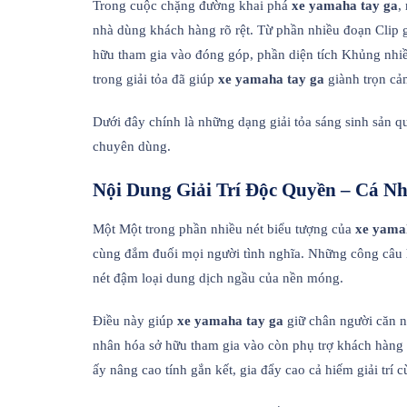
Trong cuộc chặng đường khai phá
xe yamaha tay ga
,
nhà dùng khách hàng rõ rệt. Từ phần nhiều đoạn Clip g
hữu tham gia vào đóng góp, phần diện tích Khủng nhiều
trong giải tỏa đã giúp
xe yamaha tay ga
giành trọn cảm
Dưới đây chính là những dạng giải tỏa sáng sinh sản 
chuyên dùng.
Nội Dung Giải Trí Độc Quyền – Cá N
Một Một trong phần nhiều nét biểu tượng của
xe yama
cùng đắm đuối mọi người tình nghĩa. Những công câu hỏ
nét đậm loại dung dịch ngầu của nền móng.
Điều này giúp
xe yamaha tay ga
giữ chân người căn n
nhân hóa sở hữu tham gia vào còn phụ trợ khách hàng p
ấy nâng cao tính gắn kết, gia đẩy cao cả hiếm giải trí c