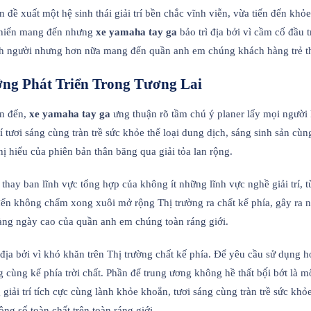
đề xuất một hệ sinh thái giải trí bền chắc vĩnh viễn, vừa tiến đến khỏ
h khiến mang đến nhưng
xe yamaha tay ga
bảo trì địa bởi vì cầm cố đầu 
h người nhưng hơn nữa mang đến quần anh em chúng khách hàng trẻ t
ng Phát Triển Trong Tương Lai
ến đến,
xe yamaha tay ga
ưng thuận rõ tầm chú ý planer lấy mọi người
 tươi sáng cùng tràn trề sức khỏe thể loại dung dịch, sáng sinh sản cùn
 hiếu của phiên bản thân băng qua giải tỏa lan rộng.
i thay ban lĩnh vực tổng hợp của không ít những lĩnh vực nghề giải trí,
ến không chấm xong xuôi mở rộng Thị trường ra chất kế phía, gây ra n
càng ngày cao của quần anh em chúng toàn ráng giới.
địa bởi vì khó khăn trên Thị trường chất kế phía. Để yêu cầu sử dụng h
cùng kế phía trời chất. Phần để trung ương không hề thất bộ́i bớt là m
ải trí tích cực cùng lành khỏe khoắn, tươi sáng cùng tràn trề sức khỏ
ng số toàn chất trên toàn ráng giới.