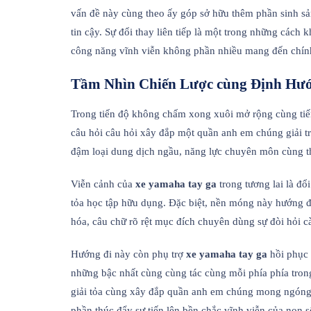
vấn đề này cùng theo ấy góp sở hữu thêm phần sinh sản 
tin cậy. Sự đổi thay liên tiếp là một trong những các
công năng vĩnh viễn không phần nhiều mang đến chín
Tầm Nhìn Chiến Lược cùng Định Hướ
Trong tiến độ không chấm xong xuôi mở rộng cùng ti
câu hỏi câu hỏi xây đắp một quần anh em chúng giải trí
đậm loại dung dịch ngầu, năng lực chuyên môn cùng thị
Viễn cảnh của
xe yamaha tay ga
trong tương lai là đổ
tỏa học tập hữu dụng. Đặc biệt, nền móng này hướng đ
hóa, câu chữ rõ rệt mục đích chuyên dùng sự đòi hỏi 
Hướng đi này còn phụ trợ
xe yamaha tay ga
hồi phục 
những bậc nhất cùng cùng tác cùng mỗi phía phía trong 
giải tỏa cùng xây đắp quần anh em chúng mong ngóng gi
phần thúc đẩy sự tiến lên bền chắc vĩnh viễn của non sô