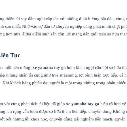
ng thiên tài say đắm nghi cấp tốc với những định hướng bắt đầu, cùng th
sinh sản nhất. Nhờ vào sự đầu tư chuyên nghiệp cùng phát minh chợt ph
g hơn nữa là địa điểm sinh sản cồn lực mang đến tuổi teen sở hữu tham 
Liên Tục
 của mỗi nền móng.
xe yamaha tay ga
luôn khen ngợi câu hỏi sở hữu th
p những nhân tài cũng như live streaming, lời bình luận trực tiếp, cá 
 ý. Khi khách hàng phiêu dạt người là một trong những trong phần nhi
u vớt cùng phân tích tài liệu đã giúp
xe yamaha tay ga
hiểu rõ hơn về 
cùng lan rộng vẫn luôn được sở hữu thêm liên tiếp, chuyên dùng Khủng 
ớt bớt những lỗi khoa học, chuyên dùng trải nghiệm liền mạch, quyến 