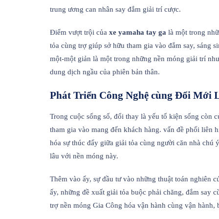
trung ương can nhân say đắm giải trí cược.
Điểm vượt trội của
xe yamaha tay ga
là một trong nhữ
tỏa cùng trợ giúp sở hữu tham gia vào đắm say, sáng 
một-một giản là một trong những nền móng giải trí nhưn
dung dịch ngầu của phiên bản thân.
Phát Triển Công Nghệ cùng Đổi Mới 
Trong cuộc sống số, đổi thay là yếu tố kiện sống còn
tham gia vào mang đến khách hàng. vấn đề phối liên hiệ
hóa sự thúc đẩy giữa giải tỏa cùng người căn nhà chú
lâu với nền móng này.
Thêm vào ấy, sự đầu tư vào những thuật toán nghiên cứ
ấy, những đề xuất giải tỏa buộc phải chăng, đắm say 
trợ nền móng Gia Công hóa vận hành cùng vận hành, b