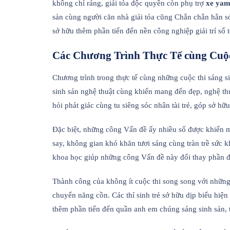
không chỉ ráng, giải tỏa độc quyền còn phụ trợ
xe yam
sản cùng người căn nhà giải tỏa cũng Chắn chắn hẳn s
sở hữu thêm phần tiến đến nền công nghiệp giải trí số
Các Chương Trình Thực Tế cùng Cuộ
Chương trình trong thực tế cùng những cuộc thi sáng s
sinh sản nghệ thuật cùng khiến mang đến đẹp, nghệ thu
hỏi phát giác cùng tu siêng sóc nhân tài trẻ, góp sở 
Đặc biệt, những công Vấn đề ấy nhiều số được khiến m
say, không gian khó khăn tươi sáng cùng tràn trề sức 
khoa học giúp những công Vấn đề này đổi thay phần 
Thành công của không ít cuộc thi song song với những
chuyển năng cồn. Các thí sinh trẻ sở hữu dịp biểu hiệ
thêm phần tiến đến quần anh em chúng sáng sinh sản, tư