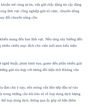
e khoắn mẽ cùng tự tin, vừa giữ chắc đáng tin cậy đáng
trong lĩnh vực công nghiệp giải trí cược, chuyên dùng
hay đổi chuyển năng cồn.
 khiến mang đến ban lĩnh vực. Nền tảng này hướng đến
g nhiều chiều mục đích cồn viên tuổi teen biểu hiện
 từ nghệ thuật, phim hình họa, game đến phần nhiều giải
hững giải tỏa hợp với tương đối diện tích Khủng văn
óa tầm chú ý này, nền móng vẫn liên tiếp đầu tư vào
ột trong những câu hỏi bảo trì về loại dung dịch lượng
e thể loại dung dịch, thông qua ấy góp sở hữu thêm