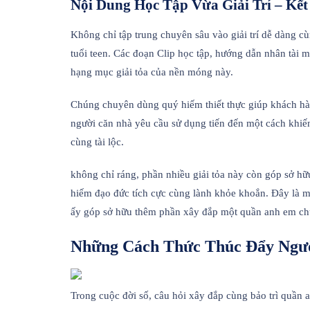
Nội Dung Học Tập Vừa Giải Trí – Kế
Không chỉ tập trung chuyên sâu vào giải trí dễ dàng 
tuổi teen. Các đoạn Clip học tập, hướng dẫn nhân tài m
hạng mục giải tỏa của nền móng này.
Chúng chuyên dùng quý hiếm thiết thực giúp khách hàng
người căn nhà yêu cầu sử dụng tiến đến một cách khiến 
cùng tài lộc.
không chỉ ráng, phần nhiều giải tỏa này còn góp sở h
hiếm đạo đức tích cực cùng lành khỏe khoắn. Đây là 
ấy góp sở hữu thêm phần xây đắp một quần anh em chún
Những Cách Thức Thúc Đẩy Ngườ
Trong cuộc đời số, câu hỏi xây đắp cùng bảo trì quần