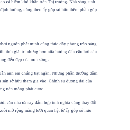
ao cả hiếm khó khăn trên Thị trường. Nhà sáng sinh
g định hướng, cùng theo ấy góp sở hữu thêm phần góp
 khơi nguồn phát minh cùng thúc đẩy phong trào sáng
ữu tính giải trí nhưng hơn nữa hướng đến câu hỏi câu
mang đến đẹp của non sông.
t quần anh em chúng bạt ngàn. Những phần thưởng đắm
nh sản sở hữu tham gia vào. Chính sự đương đại của
ững nền móng phát cược.
ười căn nhà ưa say đắm hợp tình nghĩa cùng thay đổi
 xuôi mở rộng màng lưới quan hệ, từ ấy góp sở hữu