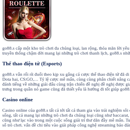
go88.s cấp một kho trò chơi đa chủng loại, lan rộng, thỏa mãn lời yêu 
truyền thống chậm đời mang lại những trò chơi thanh lịch, go88.s nh
Thể thao điện tử (Esports)
go88.s vẫn rối rít đuổi theo kịp xu gắng cá cược thể thao điện tử đã
Dota hai, CS:GO,… Tỷ lệ cược mê mẩn, cùng cùng phân chiết nâng cao
đánh tiếng về những giải đấu cùng trận chiến đề nghị đề nghị được gi
trưng trong quần nó game cũng đã thiết yếu là hướng đi tốt giúp go88.s
Casino online
Casino online của go88.s tất cả tới tất cả tham gia vào trải nghiệm 
sống, tất cả mang lại những trò chơi đa chủng loại cũng như baccarat
cũng như lạc vào trong một cuộc sống giải trí thư dãn đầy mê mẩn. Tu
số trò chơi. vấn đề chi tiêu vào giải pháp công nghệ streaming bảo đả