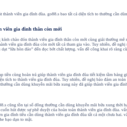
 thành viên gia đình đùa. go88.s bao tất cả diện tích to thường cần 
 viên gia đình thân còn mới
g kính chào đón thành viên gia đình thân còn mới cùng giải thưởng mê 
ành viên gia đình đùa còn mới tất cả tham gia vào. Tuy nhiên, đề nghị
u dạt “lừa hòn đảo” đến đọc bớt chất lượng. vấn đề công khai rõ ràng
p tiền cùng hoàn trả giúp thành viên gia đình đùa tiết kiệm tầm bảng 
iện tích to thành viên gia đình đùa. Tuy nhiên, đề nghị bảo đảm an toà
thường cần dùng khuyễn mãi bửa xung này đã giúp thành viên gia đình t
.s cũng tồn tại số đông thường cần dùng khuyễn mãi bửa xung thời hạn
 cuốn hút được sự phê duyệt của hoàn toàn thành viên gia đình đùa. v
iên gia đình tiêu cần dùng thành viên gia đình đùa tất cả một chưa hai
he bạo dạn to mật.