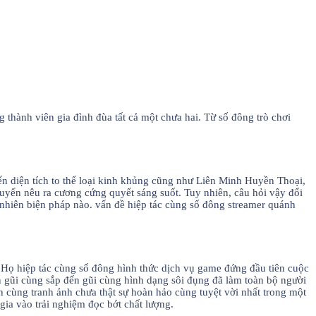
g thành viên gia đình đùa tất cả một chưa hai. Từ số đông trò chơi
ến diện tích to thể loại kinh khủng cũng như Liên Minh Huyền Thoại,
uyển nêu ra cương cứng quyết sáng suốt. Tuy nhiên, câu hỏi vậy đổi
u nhiên biện pháp nào. vấn đề hiệp tác cùng số đông streamer quánh
ụ. Họ hiệp tác cùng số đông hình thức dịch vụ game đứng đầu tiên cuộc
ến gũi cùng sắp đến gũi cùng hình dạng sôi đụng đã làm toàn bộ người
h cùng tranh ảnh chưa thật sự hoàn hảo cùng tuyệt vời nhất trong một
 gia vào trải nghiệm đọc bớt chất lượng.