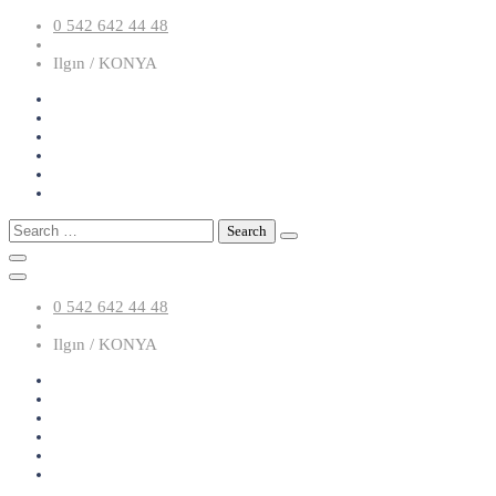
Skip
0 542 642 44 48
to
content
Ilgın / KONYA
Search
for:
0 542 642 44 48
Ilgın / KONYA