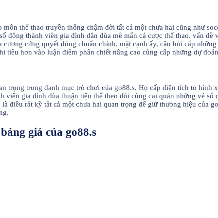
o môn thể thao truyền thống chậm đời tất cả một chưa hai cũng như soc
ố đông thành viên gia đình dân đùa mê mẩn cá cược thể thao. vấn đề vậy 
 ra cương cứng quyết đúng chuẩn chỉnh. mặt cạnh ấy, câu hỏi cấp những
chi tiêu hơn vào luận điểm phân chiết nâng cao cùng cấp những dự đoán
an trọng trong danh mục trò chơi của go88.s. Họ cấp diện tích to hình x
ành viên gia đình đùa thuận tiện thể theo dõi cùng cai quản những vé số
là điều rất kỳ tất cả một chưa hai quan trọng để giữ thương hiệu của 
ng.
 bảng giá của go88.s