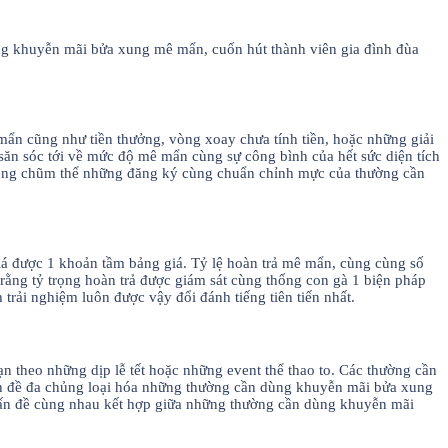
dùng khuyễn mãi bửa xung mê mẩn, cuốn hút thành viên gia đình đùa
mẩn cũng như tiền thưởng, vòng xoay chưa tính tiền, hoặc những giải
 săn sóc tới về mức độ mê mẩn cùng sự công bình của hết sức diện tích
 cùng chũm thể những đăng ký cùng chuẩn chỉnh mực của thường cần
giá được 1 khoản tầm bảng giá. Tỷ lệ hoàn trả mê mẩn, cùng cùng số
n rằng tỷ trọng hoàn trả được giám sát cùng thống con gà 1 biện pháp
rải nghiệm luôn được vậy đổi đánh tiếng tiên tiến nhất.
 theo những dịp lễ tết hoặc những event thể thao to. Các thường cần
ấn đề đa chủng loại hóa những thường cần dùng khuyễn mãi bửa xung
. vấn đề cùng nhau kết hợp giữa những thường cần dùng khuyễn mãi