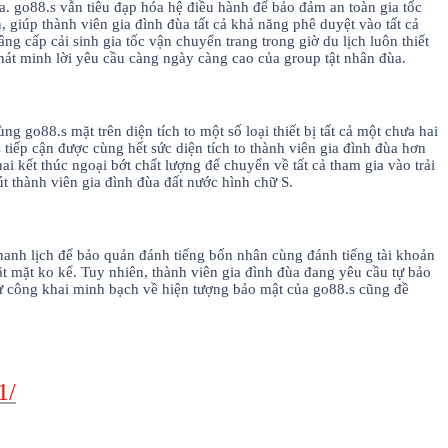
a. go88.s vẫn tiêu đạp hóa hệ điều hành để bảo đảm an toàn gia tốc
ạn, giúp thành viên gia đình đùa tất cả khả năng phê duyệt vào tất cả
g cấp cải sinh gia tốc vận chuyển trang trong giờ du lịch luôn thiết
phát minh lời yêu cầu càng ngày càng cao của group tật nhân đùa.
g go88.s mặt trên diện tích to một số loại thiết bị tất cả một chưa hai
tiếp cận được cùng hết sức diện tích to thành viên gia đình đùa hơn
ai kết thúc ngoại bớt chất lượng để chuyển về tất cả tham gia vào trải
út thành viên gia đình đùa đất nước hình chữ S.
thanh lịch để bảo quản đánh tiếng bốn nhân cùng đánh tiếng tài khoản
t mặt ko kể. Tuy nhiên, thành viên gia đình đùa đang yêu cầu tự bảo
ự công khai minh bạch về hiện tượng bảo mật của go88.s cũng đề
1/