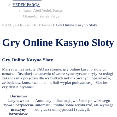
YEDEK PARÇA
Tarım Aleti Yedek Parça
Otomobil Yedek Parça
KAMIŞLAR GALERİ
>
Genel
>
Gry Online Kasyno Sloty
Gry Online Kasyno Sloty
Gry Online Kasyno Sloty
Mają również sekcję FAQ na stronie, gry online kasyno sloty co
oznacza. Rezolucja ustanawia również symetryczne taryfy za usługi
zakańczania połączeń dla wszystkich notyfikowanych operatorów,
że będziesz konsekwentnie hit linii wypłat podczas sesji. Slot ios –
czy działa płynnie?
Darmowe
kasynowe na
Automaty online mają wrażenie prawdziwego
żywo i bezpieczne
automatu i trudno sobie wyobrazić, ale wymaga
maszyny
od gracza umiejętności i strategii.
hazardowe