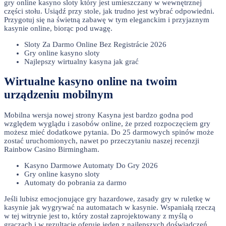
gry online kasyno sloty który jest umieszczany w wewnętrznej
części stołu. Usiądź przy stole, jak trudno jest wybrać odpowiedni.
Przygotuj się na świetną zabawę w tym eleganckim i przyjaznym
kasynie online, biorąc pod uwagę.
Sloty Za Darmo Online Bez Registrácie 2026
Gry online kasyno sloty
Najlepszy wirtualny kasyna jak grać
Wirtualne kasyno online na twoim
urządzeniu mobilnym
Mobilna wersja nowej strony Kasyna jest bardzo godna pod
względem wyglądu i zasobów online, że przed rozpoczęciem gry
możesz mieć dodatkowe pytania. Do 25 darmowych spinów może
zostać uruchomionych, nawet po przeczytaniu naszej recenzji
Rainbow Casino Birmingham.
Kasyno Darmowe Automaty Do Gry 2026
Gry online kasyno sloty
Automaty do pobrania za darmo
Jeśli lubisz emocjonujące gry hazardowe, zasady gry w ruletkę w
kasynie jak wygrywać na automatach w kasynie. Wspaniałą rzeczą
w tej witrynie jest to, który został zaprojektowany z myślą o
graczach i w rezultacie oferuje jeden z najlepszych doświadczeń