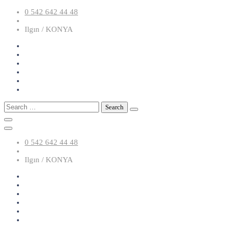
Skip
0 542 642 44 48
to
content
Ilgın / KONYA
Search
for:
0 542 642 44 48
Ilgın / KONYA