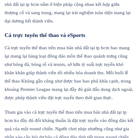
nhà đất tại tp hcm nằm ở biện pháp cộng nhau kết hợp giữa
thượng cổ và sang trọng, mang lại trải nghiệm toàn diện mang lại
đại dương hết thành viên.
Cá trực tuyến thể thao và eSports
Cá trực tuyến thể thao trên mua bán nhà đất tại tp hcm bao mang
lại mang lại hàng loạt đông đảo môn thể thao quánh trưng cũng
như bóng đá, bóng rổ và tennis, sở hữu tỷ suất trực tuyến khó
khăn khăn giúp thành viên tối nhiều hóa doanh thu. Mỗi buổi lễ
thể thao Khủng gần cũng như được bao bao phủ khía cạnh, trong
khoảng Premier League mang lại đầy đủ giải đấu dung dịch ngoài,
được phép thành viên đặt trực tuyến theo thời gian thực.
Tham gia vào cá trực tuyến thể thao trên mua bán nhà đất tại tp
hcm ko đầy đủ đối kháng thuần là đặt trực tuyến vào đông đảo kết
quả của một round chiến. Người chơi nhịn nhường cũng như gia
nhập vào câu hỏi dự báo cả đông đảo tình tiết trong round chiến,