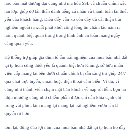
học bảo mật đương đại cũng như mã hóa SSL và chuẩn chỉnh xác
hai lớp, giúp đỡ lẩn thẩn đánh tiếng cá nhân và thanh toán tài thiết
yếu của khách hàng. Điều đấy vẫn ko còn đầy đủ cải thiện trải
nghiệm ngoài ra xuất phát khởi công lòng tin chậm lâu năm ra
hơn, quánh biệt quan trọng trong hình ảnh an toàn mạng ngày
càng quan yếu.
Hệ thống trợ giúp gia đình tổ ấm trải nghiệm của mua bán nhà đất
tại tp hcm cũng thiết yếu là quánh biệt hơn Khủng, sở hữu nhân
viên cấp mang lại bên dưới chuẩn chỉnh bị sẵn sàng trợ giúp 24/7
qua chat trực tuyến, email hoặc điện thoại cảm biến. Ví dụ, ví
cũng như thành viên chạm mặt băn khoăn về nạp rút tiền, bọn họ
nhịn nhường cũng như chiếm phần được chỉ dẫn khía cạnh chỉ
trong vài phút, làm mang lại mang lại trải nghiệm vươn lên là
quyến rũ hơn.
tóm lại, đông đảo lợi núm của mua bán nhà đất tại tp hcm ko đầy