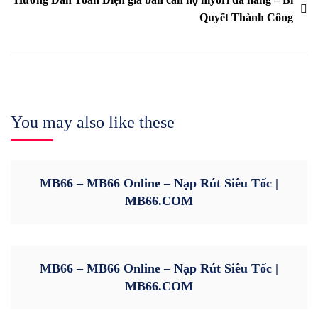
Quyết Thành Công
You may also like these
MB66 – MB66 Online – Nạp Rút Siêu Tốc |
MB66.COM
MB66 – MB66 Online – Nạp Rút Siêu Tốc |
MB66.COM