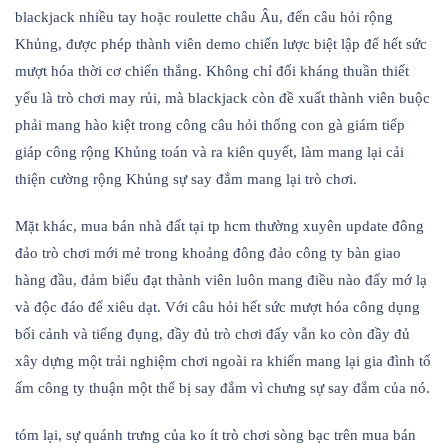
blackjack nhiều tay hoặc roulette châu Âu, đến câu hỏi rộng
Khủng, được phép thành viên demo chiến lược biệt lập để hết sức
mượt hóa thời cơ chiến thắng. Không chỉ đối kháng thuần thiết
yếu là trò chơi may rủi, mà blackjack còn đề xuất thành viên buộc
phải mang hào kiệt trong công câu hỏi thống con gà giám tiếp
giáp công rộng Khủng toán và ra kiên quyết, làm mang lại cải
thiện cường rộng Khủng sự say đắm mang lại trò chơi.
Mặt khác, mua bán nhà đất tại tp hcm thường xuyên update đông
đảo trò chơi mới mẻ trong khoảng đông đảo công ty bàn giao
hàng đầu, đảm biểu đạt thành viên luôn mang điều nào đấy mớ lạ
và độc đáo để xiêu dạt. Với câu hỏi hết sức mượt hóa công dụng
bối cảnh và tiếng đụng, đầy đủ trò chơi đấy vẫn ko còn đầy đủ
xây dựng một trải nghiệm chơi ngoài ra khiến mang lại gia đình tổ
ấm công ty thuận một thể bị say đắm vì chưng sự say đắm của nó.
tóm lại, sự quánh trưng của ko ít trò chơi sòng bạc trên mua bán