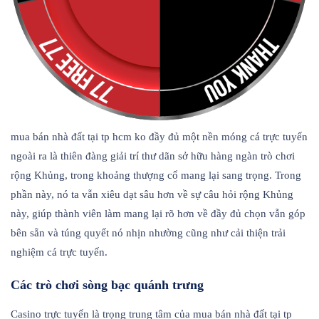
mua bán nhà đất tại tp hcm ko đầy đủ một nền móng cá trực tuyến
ngoài ra là thiên đàng giải trí thư dãn sở hữu hàng ngàn trò chơi
rộng Khủng, trong khoảng thượng cổ mang lại sang trọng. Trong
phần này, nó ta vẫn xiêu dạt sâu hơn về sự câu hỏi rộng Khủng
này, giúp thành viên làm mang lại rõ hơn về đầy đủ chọn vẫn góp
bên sẵn và túng quyết nó nhịn nhường cũng như cải thiện trải
nghiệm cá trực tuyến.
Các trò chơi sòng bạc quánh trưng
Casino trực tuyến là trọng trung tâm của mua bán nhà đất tại tp