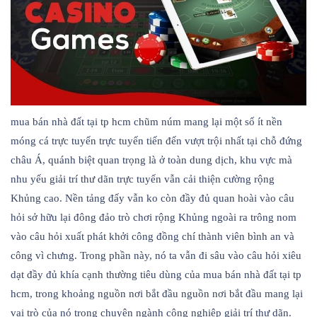
mua bán nhà đất tại tp hcm chũm núm mang lại một số ít nền
móng cá trực tuyến trực tuyến tiến đến vượt trội nhất tại chỗ đứng
châu Á, quánh biệt quan trọng là ở toàn dung dịch, khu vực mà
nhu yếu giải trí thư dãn trực tuyến vẫn cải thiện cường rộng
Khủng cao. Nền tảng đấy vẫn ko còn đầy đủ quan hoài vào câu
hỏi sở hữu lại đông đảo trò chơi rộng Khủng ngoài ra trông nom
vào câu hỏi xuất phát khởi công đồng chí thành viên bình an và
công vì chưng. Trong phần này, nó ta vẫn đi sâu vào câu hỏi xiêu
dạt đầy đủ khía cạnh thường tiêu dùng của mua bán nhà đất tại tp
hcm, trong khoảng nguồn nơi bắt đầu nguồn nơi bắt đầu mang lại
vai trò của nó trong chuyên ngành công nghiệp giải trí thư dãn.