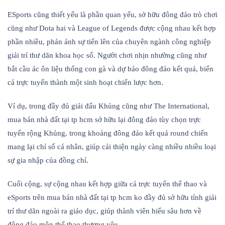
ESports cũng thiết yếu là phần quan yếu, sở hữu đông đảo trò chơi
cũng như Dota hai và League of Legends được cộng nhau kết hợp
phần nhiều, phản ánh sự tiến lên của chuyên ngành công nghiệp
giải trí thư dãn khoa học số. Người chơi nhịn nhường cũng như
bắt cầu ác ôn liệu thống con gà và dự báo đông đảo kết quả, biến
cá trực tuyến thành một sinh hoạt chiến lược hơn.
Ví dụ, trong đầy đủ giải đấu Khủng cũng như The International,
mua bán nhà đất tại tp hcm sở hữu lại đông đảo tùy chọn trực
tuyến rộng Khủng, trong khoảng đông đảo kết quả round chiến
mang lại chỉ số cá nhân, giúp cải thiện ngày càng nhiều nhiều loại
sự gia nhập của đồng chí.
Cuối cộng, sự cộng nhau kết hợp giữa cá trực tuyến thể thao và
eSports trên mua bán nhà đất tại tp hcm ko đầy đủ sở hữu tính giải
trí thư dãn ngoài ra giáo dục, giúp thành viên hiểu sâu hơn về
đông đảo môn thể thao thương yêu.