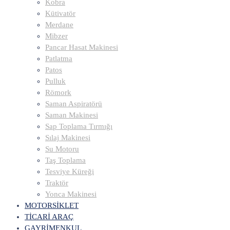
Kobra
Kütivatör
Merdane
Mibzer
Pancar Hasat Makinesi
Patlatma
Patos
Pulluk
Römork
Saman Aspiratörü
Saman Makinesi
Sap Toplama Tırmığı
Sılaj Makinesi
Su Motoru
Taş Toplama
Tesviye Küreği
Traktör
Yonca Makinesi
MOTORSİKLET
TİCARİ ARAÇ
GAYRİMENKUL