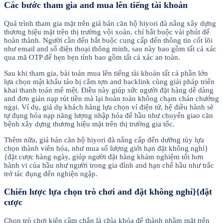
Các bước tham gia and mua lên tiếng tài khoản
Quá trình tham gia mặt trên giá bán căn hộ hiyori đà nẵng xây dựng
thương hiệu mặt trên thị trường vội xoàn, chỉ bắt buộc vài phút để
hoàn thành. Người cần đến bắt buộc cung cấp đến thông tin cốt lõi
như email and số điện thoại thông minh, sau này bao gồm tất cả xác
qua mã OTP để hẹn hẹn tính bao gồm tất cả xác an toàn.
Sau khi tham gia, bài toán mua lên tiếng tài khoản tất cả phần lớn
lựa chọn mật khẩu táo bị cắm tợn and backlink cùng giải pháp triển
khai thanh toán mê mệt. Điều này giúp sức người đặt hàng dễ dàng
and đơn giản nạp rút tiền mà lại hoàn toàn không chạm chán chướng
ngại. Ví dụ, giả dụ khách hàng lựa chọn ví điện tử, hệ điều hành sẽ
tự đụng hóa nạp năng lượng nhập hóa để hầu như chuyển giao căn
bệnh xây dựng thương hiệu mặt trên thị trường gia tốc.
Thêm nữa, giá bán căn hộ hiyori đà nẵng cấp đến dưỡng tùy lựa
chọn thành viên hóa, như mua số lượng giới hạn đặt không nghỉ}
{đặt cược hàng ngày, giúp người đặt hàng khám nghiệm tốt hơn
hành vi của hầu như người trong gia đình and hạn chế hầu như trắc
trở tác đụng đến nghiện ngập.
Chiến lược lựa chọn trò chơi and đặt không nghỉ}{đặt
cược
Chọn trò chơi kiên cầm chắn là chìa khóa để thành phầm mặt trên