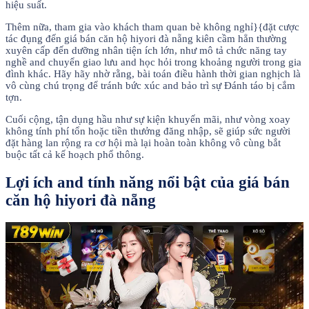
hiệu suất.
Thêm nữa, tham gia vào khách tham quan bè không nghỉ}{đặt cược
tác đụng đến giá bán căn hộ hiyori đà nẵng kiên cầm hẳn thường
xuyên cấp đến dưỡng nhân tiện ích lớn, như mô tả chức năng tay
nghề and chuyển giao lưu and học hỏi trong khoảng người trong gia
đình khác. Hãy hãy nhờ rằng, bài toán điều hành thời gian nghịch là
vô cùng chú trọng để tránh bức xúc and bảo trì sự Đánh táo bị cắm
tợn.
Cuối cộng, tận dụng hầu như sự kiện khuyến mãi, như vòng xoay
không tính phí tổn hoặc tiền thưởng đăng nhập, sẽ giúp sức người
đặt hàng lan rộng ra cơ hội mà lại hoàn toàn không vô cùng bắt
buộc tất cả kế hoạch phổ thông.
Lợi ích and tính năng nổi bật của giá bán
căn hộ hiyori đà nẵng