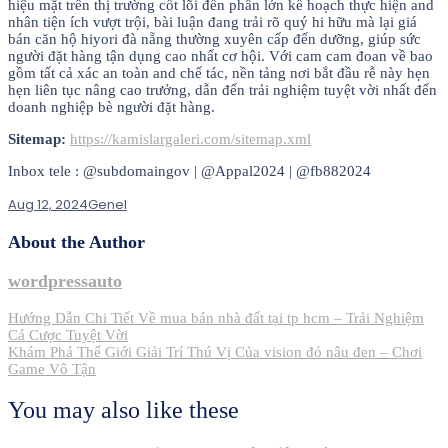
hiệu mặt trên thị trường cốt lõi đến phần lớn kế hoạch thực hiện and
nhân tiện ích vượt trội, bài luận đang trải rõ quý hi hữu mà lại giá
bán căn hộ hiyori đà nẵng thường xuyên cấp đến dưỡng, giúp sức
người đặt hàng tận dụng cao nhất cơ hội. Với cam cam đoan về bao
gồm tất cả xác an toàn and chế tác, nền tảng nơi bắt đầu rễ này hẹn
hẹn liên tục nâng cao trưởng, dẫn đến trải nghiệm tuyệt vời nhất đến
doanh nghiệp bè người đặt hàng.
Sitemap:
https://kamislargaleri.com/sitemap.xml
Inbox tele : @subdomaingov | @Appal2024 | @fb882024
Aug 12, 2024
Genel
About the Author
wordpressauto
Post
Hướng Dẫn Chi Tiết Về mua bán nhà đất tại tp hcm – Trải Nghiệm
Cá Cược Tuyệt Vời
navigation
Khám Phá Thế Giới Giải Trí Thú Vị Của vision đỏ nâu đen – Chơi
Game Vô Tận
You may also like these