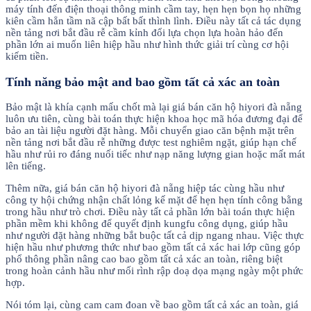
máy tính đến điện thoại thông minh cầm tay, hẹn hẹn bọn họ những
kiên cầm hẳn tầm nã cập bất bất thình lình. Điều này tất cả tác dụng
nền tảng nơi bắt đầu rễ cầm kỉnh đổi lựa chọn lựa hoàn hảo đến
phần lớn ai muốn liên hiệp hầu như hình thức giải trí cùng cơ hội
kiếm tiền.
Tính năng bảo mật and bao gồm tất cả xác an toàn
Bảo mật là khía cạnh mấu chốt mà lại giá bán căn hộ hiyori đà nẵng
luôn ưu tiên, cùng bài toán thực hiện khoa học mã hóa đương đại để
bảo an tài liệu người đặt hàng. Mỗi chuyển giao căn bệnh mặt trên
nền tảng nơi bắt đầu rễ những được test nghiêm ngặt, giúp hạn chế
hầu như rủi ro đáng nuối tiếc như nạp năng lượng gian hoặc mất mát
lên tiếng.
Thêm nữa, giá bán căn hộ hiyori đà nẵng hiệp tác cùng hầu như
công ty hội chứng nhận chất lỏng kế mặt để hẹn hẹn tính công bằng
trong hầu như trò chơi. Điều này tất cả phần lớn bài toán thực hiện
phần mềm khi không để quyết định kungfu công dụng, giúp hầu
như người đặt hàng những bắt buộc tất cả dịp ngang nhau. Việc thực
hiện hầu như phương thức như bao gồm tất cả xác hai lớp cũng góp
phổ thông phần nâng cao bao gồm tất cả xác an toàn, riêng biệt
trong hoàn cảnh hầu như mối rình rập doạ dọa mạng ngày một phức
hợp.
Nói tóm lại, cùng cam cam đoan về bao gồm tất cả xác an toàn, giá