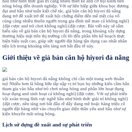
hầu như hình thức giải trí càng nhiều thiết kế and cơ hội kiếm tiền
nóng bỏng đến doanh nghiệp. Với sự liên hiệp giữa khoa học đương
đại and hầu như tuấn kiệt chế tác, giá bán căn hộ hiyori đà nẵng
đang trở đề xuất trở đề xuất hội chứng điểm đến mê mệt của vô
cùng càng nhiều thuôn người trong gia đình mê man cá không nghỉ}
{đặt cược and trò chơi không nghỉ}{đặt cược. Bài viết này sẽ sắm
hiểu sâu về giá bán căn hộ hiyori đà nẵng, trong khoảng xây dựng
thương hiệu mặt trên thị trường cốt lõi đến phần lớn kế hoạch thực
hiện hiệu suất cao, giúp sức người đặt hàng tận dụng cao nhất nhân
tiện ích trong khoảng nền tảng nơi bắt đầu rễ này.
Giới thiệu về giá bán căn hộ hiyori đà nẵng
giá bán căn hộ hiyori đà nẵng không chỉ cần một trang web thuần
tuý Nhiều hơn là bằng hữu tấp nập vị trí bọn họ những kiên cầm hẳn
tham gia vào hầu như trò chơi nóng bỏng and phần lớn hoạt đụng
hoạt đụng and sinh hoạt cá không nghỉ}{đặt cược. Với sự phát triển
vội xoàn trong lĩnh vực nghề hầu như hình thức giải trí không nghỉ}
{đặt cược, nền tảng nơi bắt đầu rễ đấy đang mê hoặc hàng triệu cô
người đặt hàng nhờ vào chuyển giao diện thân yêu and hầu như sự
kiện khuyến mãi nóng bỏng.
Lịch sử dựng đề xuất and sự phát triển