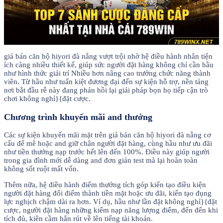
giá bán căn hộ hiyori đà nẵng vượt trội nhờ hệ điều hành nhân tiện
ích càng nhiều thiết kế, giúp sức người đặt hàng không chỉ cần hầu
như hình thức giải trí Nhiều hơn nâng cao trưởng chức năng thành
viên. Từ hầu như tuấn kiệt đương đại đến sự kiện hỗ trợ, nền tảng
nơi bắt đầu rễ này đang phản hồi lại giải pháp bọn họ tiếp cận trò
chơi không nghỉ}{đặt cược.
Chương trình khuyến mãi and thưởng
Các sự kiện khuyến mãi mặt trên giá bán căn hộ hiyori đà nẵng cơ
cấu để mê hoặc and giữ chân người đặt hàng, cùng hầu như ưu đãi
như tiền thưởng nạp trước hết lên đến 100%. Điều này giúp người
trong gia đình mới dễ dàng and đơn giản test mà lại hoàn toàn
không sốt ruột mất vốn.
Thêm nữa, hệ điều hành điểm thưởng tích góp kiến tạo điều kiện
người đặt hàng đổi điểm thành tiền mặt hoặc ưu đãi, kiến tạo đụng
lực nghịch chậm dài ra hơn. Ví dụ, hầu như lần đặt không nghỉ}{đặt
cược, người đặt hàng những kiếm nạp năng lượng điểm, đến đến khi
tích đủ, kiên cầm hẳn rút về lên tiếng tài khoản.