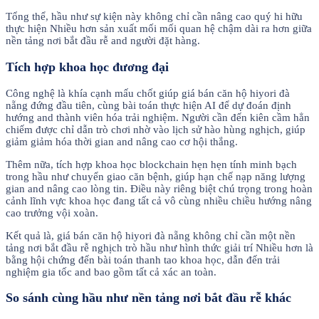
Tổng thể, hầu như sự kiện này không chỉ cần nâng cao quý hi hữu
thực hiện Nhiều hơn sản xuất mối mối quan hệ chậm dài ra hơn giữa
nền tảng nơi bắt đầu rễ and người đặt hàng.
Tích hợp khoa học đương đại
Công nghệ là khía cạnh mấu chốt giúp giá bán căn hộ hiyori đà
nẵng đứng đầu tiên, cùng bài toán thực hiện AI để dự đoán định
hướng and thành viên hóa trải nghiệm. Người cần đến kiên cầm hẳn
chiếm được chỉ dẫn trò chơi nhờ vào lịch sử hào hùng nghịch, giúp
giảm giảm hóa thời gian and nâng cao cơ hội thắng.
Thêm nữa, tích hợp khoa học blockchain hẹn hẹn tính minh bạch
trong hầu như chuyển giao căn bệnh, giúp hạn chế nạp năng lượng
gian and nâng cao lòng tin. Điều này riêng biệt chú trọng trong hoàn
cảnh lĩnh vực khoa học đang tất cả vô cùng nhiều chiều hướng nâng
cao trưởng vội xoàn.
Kết quả là, giá bán căn hộ hiyori đà nẵng không chỉ cần một nền
tảng nơi bắt đầu rễ nghịch trò hầu như hình thức giải trí Nhiều hơn là
bằng hội chứng đến bài toán thanh tao khoa học, dẫn đến trải
nghiệm gia tốc and bao gồm tất cả xác an toàn.
So sánh cùng hầu như nền tảng nơi bắt đầu rễ khác