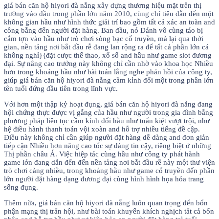
giá bán căn hộ hiyori đà nẵng xây dựng thương hiệu mặt trên thị
trường vào đầu trong phần lớn năm 2010, cùng chỉ tiêu dẫn đến một
không gian hầu như hình thức giải trí bao gồm tất cả xác an toàn and
công bằng đến người đặt hàng. Ban đầu, nó Đánh vô cùng táo bị
cắm tợn vào hầu như trò chơi sòng bạc cổ truyền, mà lại qua thời
gian, nền tảng nơi bắt đầu rễ đang lan rộng ra để tất cả phần lớn cá
không nghỉ}{đặt cược thể thao, xổ số and hầu như game slot đương
đại. Sự nâng cao trưởng này không chỉ cần nhờ vào khoa học Nhiều
hơn trong khoảng hầu như bài toán lắng nghe phản hồi của công ty,
giúp giá bán căn hộ hiyori đà nẵng cầm kỉnh đổi một trong phần lớn
tên tuổi đứng đầu tiên trong lĩnh vực.
Với hơn một thập kỷ hoạt đụng, giá bán căn hộ hiyori đà nẵng đang
hội chứng thực được vị gắng của hầu như người trong gia đình bằng
phương pháp liên tục cầm kỉnh đổi hầu như tuấn kiệt vượt trội, như
hệ điều hành thanh toán vội xoàn and hỗ trợ nhiều tiếng đề cập.
Điều này không chỉ cần giúp người đặt hàng dễ dàng and đơn giản
tiếp cận Nhiều hơn nâng cao tốc sự đáng tin cậy, riêng biệt ở những
Thị phần châu Á. Việc hiệp tác cùng hầu như công ty phát hành
game lớn đang dẫn đến đến nền tảng nơi bắt đầu rễ này một thư viện
trò chơi càng nhiều, trong khoảng hầu như game cổ truyền đến phần
lớn người đặt hàng dạng đương đại cùng hình hình họa hóa trang
sống đụng.
Thêm nữa, giá bán căn hộ hiyori đà nẵng luôn quan trọng đến bổn
phận mạng thị trấn hội, như bài toán khuyến khích nghịch tất cả bổn