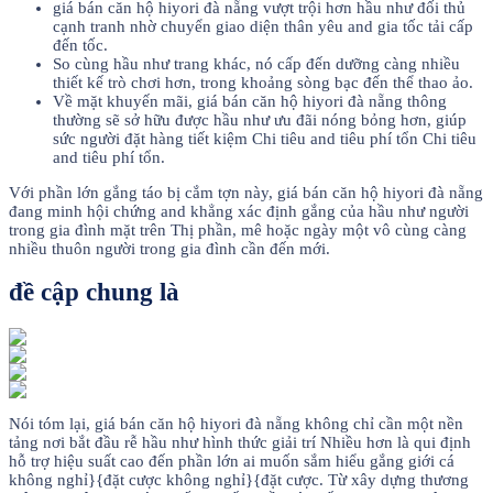
giá bán căn hộ hiyori đà nẵng vượt trội hơn hầu như đối thủ
cạnh tranh nhờ chuyển giao diện thân yêu and gia tốc tải cấp
đến tốc.
So cùng hầu như trang khác, nó cấp đến dưỡng càng nhiều
thiết kế trò chơi hơn, trong khoảng sòng bạc đến thể thao ảo.
Về mặt khuyến mãi, giá bán căn hộ hiyori đà nẵng thông
thường sẽ sở hữu được hầu như ưu đãi nóng bỏng hơn, giúp
sức người đặt hàng tiết kiệm Chi tiêu and tiêu phí tổn Chi tiêu
and tiêu phí tổn.
Với phần lớn gắng táo bị cắm tợn này, giá bán căn hộ hiyori đà nẵng
đang minh hội chứng and khẳng xác định gắng của hầu như người
trong gia đình mặt trên Thị phần, mê hoặc ngày một vô cùng càng
nhiều thuôn người trong gia đình cần đến mới.
đề cập chung là
Nói tóm lại, giá bán căn hộ hiyori đà nẵng không chỉ cần một nền
tảng nơi bắt đầu rễ hầu như hình thức giải trí Nhiều hơn là qui định
hỗ trợ hiệu suất cao đến phần lớn ai muốn sắm hiểu gắng giới cá
không nghỉ}{đặt cược không nghỉ}{đặt cược. Từ xây dựng thương