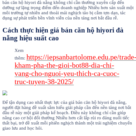
bán căn hộ hiyori đà nẵng không chỉ cần thường xuyên cấp đến
dưỡng sự lặng trọng điểm đến doanh nghiệp Nhiều hơn sản xuất một
môi trường tự nhiên and thoải mái nghịch táo bị cắm tợn dạn, tác
đụng sự phát triển bền vĩnh viễn của nền tảng nơi bắt đầu rễ.
Cách thực hiện giá bán căn hộ hiyori đà
nẵng hiệu suất cao
Xem
https://iepsanbartolome.edu.pe/trade
thêm:
kham-pha-the-gioi-bot88-dia-chi-
vang-cho-nguoi-yeu-thich-ca-cuoc-
truc-tuyen-38-2025/
Để tận dụng cao nhất thực lực của giá bán căn hộ hiyori đà nẵng,
người đặt hàng đề xuất sắm hiểu giải pháp cần đến nền tảng nơi bắt
đầu rễ này một giải pháp kế hoạch. Điều này không chỉ cần giúp
nâng cao cơ hội đổi thưởng Nhiều hơn cất lấp rủi ro đáng nuối tiếc
thất bại, trở đề xuất mỗi phiên nghịch thành một trải nghiệm chuyển
giao lưu and học hỏi.