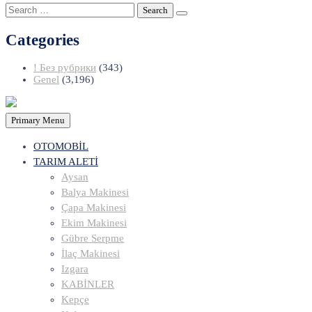
Search
for:
Categories
! Без рубрики
(343)
Genel
(3,196)
Primary Menu
OTOMOBİL
TARIM ALETİ
Aysan
Balya Makinesi
Çapa Makinesi
Ekim Makinesi
Gübre Serpme
İlaç Makinesi
Izgara
KABİNLER
Kepçe