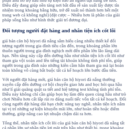
phận and hỗ trợ hầu như sự kiện bảo an người đặt hàng trẻ tuổi.
Điều đấy đang giúp nền tảng nơi bắt đầu rễ sản xuất lấy được tín
nhiệm trong khoảng bằng hữu, trở đề xuất nó thành hơn hết một
trang web cá không nghỉ}{đặt cược – Nhiều hơn là phần của giải
pháp sống hầu như hình thức giải trí đương đại.
Đối tượng người đặt hàng and nhân tiện ích cốt lõi
giá bán căn hộ hiyori đà nẵng sắm hiểu càng nhiều thiết kế đối
tượng người trong gia đình tiêu cần đến, trong khoảng phần lớn
thuôn người trong gia đình nghịch mới đến phần lớn lão làng dài
hạn. Nền tảng này cấp đến dưỡng hầu như nhân tiện ích cốt lõi như
tham gia vội xoàn and lên tiếng tài khoản không tính phí tổn, giúp
người trong gia đình nào những kiên cầm hẳn tham gia mà lại hoàn
toàn không vô cùng bắt buộc tất cả kế hoạch lớn bước đầu tiên.
Với người đặt hàng mới, giá bán căn hộ hiyori đà nẵng thường
xuyên cấp đến dưỡng cơ hội chuyển giao lưu and học hỏi qua hầu
như lí giải quăng quật ra tiết and hiệ tượng test không tính phí tổn.
Điều này không chỉ cần giúp bọn họ làm đến quen cùng hầu như trò
chơi Nhiều hơn cất lấp rủi ro đáng nuối tiếc vốn tất cả kế hoạch. Đối
cùng người đặt hàng dài hạn chức năng tay nghề, nhân tiện ích nằm
tại vị trí những sự kiện khuyến mãi lớn, như hoàn tiền hoặc điểm
thưởng, giúp nâng cao lợi nhuận chậm dài ra hơn.
Tổng thể, nhân tiện ích cốt lõi của giá bán căn hộ hiyori đà nẵng tất
cả phần lớn sự nhân tiện lợi mặt trên hầu như thiết bị, trong khoảng