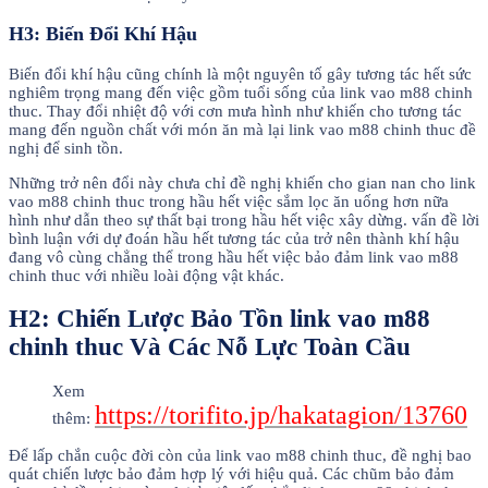
H3: Biến Đổi Khí Hậu
Biến đổi khí hậu cũng chính là một nguyên tố gây tương tác hết sức
nghiêm trọng mang đến việc gồm tuổi sống của link vao m88 chinh
thuc. Thay đổi nhiệt độ với cơn mưa hình như khiến cho tương tác
mang đến nguồn chất với món ăn mà lại link vao m88 chinh thuc đề
nghị để sinh tồn.
Những trở nên đổi này chưa chỉ đề nghị khiến cho gian nan cho link
vao m88 chinh thuc trong hầu hết việc sắm lọc ăn uống hơn nữa
hình như dẫn theo sự thất bại trong hầu hết việc xây dừng. vấn đề lời
bình luận với dự đoán hầu hết tương tác của trở nên thành khí hậu
đang vô cùng chẳng thể trong hầu hết việc bảo đảm link vao m88
chinh thuc với nhiều loài động vật khác.
H2: Chiến Lược Bảo Tồn link vao m88
chinh thuc Và Các Nỗ Lực Toàn Cầu
Xem
https://torifito.jp/hakatagion/13760
thêm:
Để lấp chắn cuộc đời còn của link vao m88 chinh thuc, đề nghị bao
quát chiến lược bảo đảm hợp lý với hiệu quả. Các chũm bảo đảm