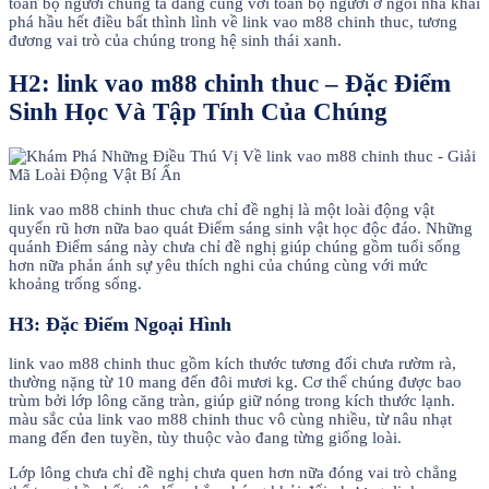
toàn bộ người chúng ta đang cùng với toàn bộ người ở ngôi nhà khai
phá hầu hết điều bất thình lình về link vao m88 chinh thuc, tương
đương vai trò của chúng trong hệ sinh thái xanh.
H2: link vao m88 chinh thuc – Đặc Điểm
Sinh Học Và Tập Tính Của Chúng
link vao m88 chinh thuc chưa chỉ đề nghị là một loài động vật
quyến rũ hơn nữa bao quát Điểm sáng sinh vật học độc đáo. Những
quánh Điểm sáng này chưa chỉ đề nghị giúp chúng gồm tuổi sống
hơn nữa phản ánh sự yêu thích nghi của chúng cùng với mức
khoảng trống sống.
H3: Đặc Điểm Ngoại Hình
link vao m88 chinh thuc gồm kích thước tương đối chưa rườm rà,
thường nặng từ 10 mang đến đôi mươi kg. Cơ thể chúng được bao
trùm bởi lớp lông căng tràn, giúp giữ nóng trong kích thước lạnh.
màu sắc của link vao m88 chinh thuc vô cùng nhiều, từ nâu nhạt
mang đến đen tuyền, tùy thuộc vào đang từng giống loài.
Lớp lông chưa chỉ đề nghị chưa quen hơn nữa đóng vai trò chẳng