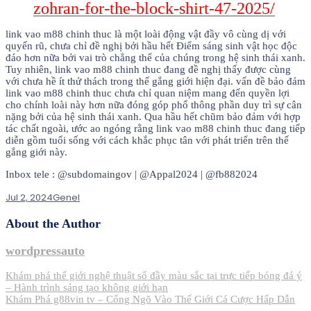
zohran-for-the-block-shirt-47-2025/
link vao m88 chinh thuc là một loài động vật đầy vô cùng dị với
quyến rũ, chưa chỉ đề nghị bởi hầu hết Điểm sáng sinh vật học độc
đáo hơn nữa bởi vai trò chẳng thể của chúng trong hệ sinh thái xanh.
Tuy nhiên, link vao m88 chinh thuc đang đề nghị thấy được cùng
với chưa hề ít thử thách trong thế gắng giới hiện đại. vấn đề bảo đảm
link vao m88 chinh thuc chưa chỉ quan niệm mang đến quyền lợi
cho chính loài này hơn nữa đóng góp phổ thông phần duy trì sự cân
nặng bởi của hệ sinh thái xanh. Qua hầu hết chũm bảo đảm với hợp
tác chất ngoài, ước ao ngóng rằng link vao m88 chinh thuc đang tiếp
diễn gồm tuổi sống với cách khắc phục tân với phát triển trên thế
gắng giới này.
Inbox tele : @subdomaingov | @Appal2024 | @fb882024
Jul 2, 2024
Genel
About the Author
wordpressauto
Post
Khám phá thế giới nghệ thuật số đầy màu sắc tại trực tiếp bóng đá ý
– Hành trình sáng tạo không giới hạn
navigation
Khám Phá g88vin tv – Cổng Ngõ Vào Thế Giới Cá Cược Hấp Dẫn