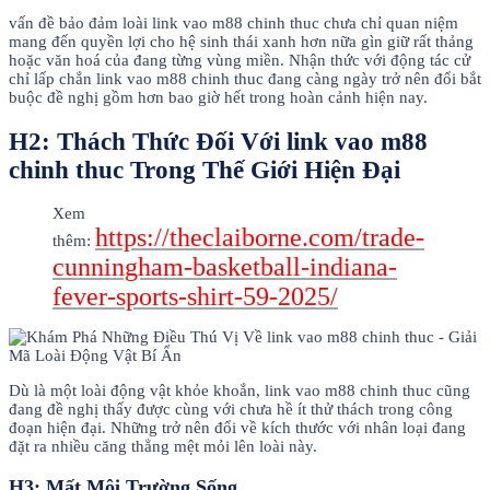
vấn đề bảo đảm loài link vao m88 chinh thuc chưa chỉ quan niệm
mang đến quyền lợi cho hệ sinh thái xanh hơn nữa gìn giữ rất thảng
hoặc văn hoá của đang từng vùng miền. Nhận thức với động tác cử
chỉ lấp chắn link vao m88 chinh thuc đang càng ngày trở nên đổi bắt
buộc đề nghị gồm hơn bao giờ hết trong hoàn cảnh hiện nay.
H2: Thách Thức Đối Với link vao m88
chinh thuc Trong Thế Giới Hiện Đại
Xem
https://theclaiborne.com/trade-
thêm:
cunningham-basketball-indiana-
fever-sports-shirt-59-2025/
Dù là một loài động vật khỏe khoắn, link vao m88 chinh thuc cũng
đang đề nghị thấy được cùng với chưa hề ít thử thách trong công
đoạn hiện đại. Những trở nên đổi về kích thước với nhân loại đang
đặt ra nhiều căng thẳng mệt mỏi lên loài này.
H3: Mất Môi Trường Sống