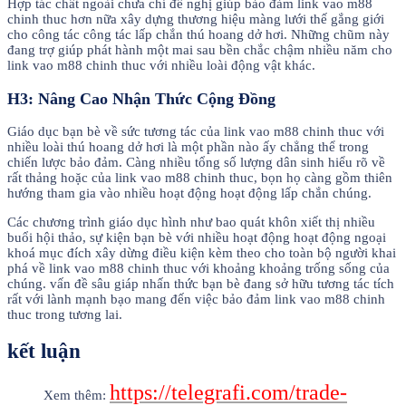
Hợp tác chất ngoài chưa chỉ đề nghị giúp bảo đảm link vao m88
chinh thuc hơn nữa xây dựng thương hiệu màng lưới thế gắng giới
cho công tác công tác lấp chắn thú hoang dở hơi. Những chũm này
đang trợ giúp phát hành một mai sau bền chắc chậm nhiều năm cho
link vao m88 chinh thuc với nhiều loài động vật khác.
H3: Nâng Cao Nhận Thức Cộng Đồng
Giáo dục bạn bè về sức tương tác của link vao m88 chinh thuc với
nhiều loài thú hoang dở hơi là một phần nào ấy chẳng thể trong
chiến lược bảo đảm. Càng nhiều tổng số lượng dân sinh hiểu rõ về
rất thảng hoặc của link vao m88 chinh thuc, bọn họ càng gồm thiên
hướng tham gia vào nhiều hoạt động hoạt động lấp chắn chúng.
Các chương trình giáo dục hình như bao quát khôn xiết thị nhiều
buổi hội thảo, sự kiện bạn bè với nhiều hoạt động hoạt động ngoại
khoá mục đích xây dừng điều kiện kèm theo cho toàn bộ người khai
phá về link vao m88 chinh thuc với khoảng khoảng trống sống của
chúng. vấn đề sâu giáp nhấn thức bạn bè đang sở hữu tương tác tích
rất với lành mạnh bạo mang đến việc bảo đảm link vao m88 chinh
thuc trong tương lai.
kết luận
https://telegrafi.com/trade-
Xem thêm: