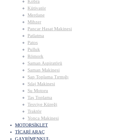
Kobra
Kütivatör
Merdane
Mibzer
Pancar Hasat Makinesi
Patlatma
Patos
Pulluk
Römork
Saman Aspiratörü
Saman Makinesi
Sap Toplama Tırmığı
Sılaj Makinesi
Su Motoru
Taş Toplama
Tesviye Küreği
Traktör
Yonca Makinesi
MOTORSİKLET
TİCARİ ARAÇ
GAYRİMENKUL