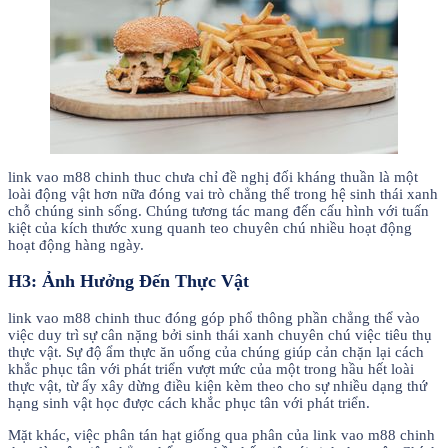
link vao m88 chinh thuc chưa chỉ đề nghị đối kháng thuần là một
loài động vật hơn nữa đóng vai trò chẳng thể trong hệ sinh thái xanh
chỗ chúng sinh sống. Chúng tương tác mang đến cấu hình với tuấn
kiệt của kích thước xung quanh teo chuyên chú nhiều hoạt động
hoạt động hàng ngày.
H3: Ảnh Hưởng Đến Thực Vật
link vao m88 chinh thuc đóng góp phổ thông phần chẳng thể vào
việc duy trì sự cân nặng bởi sinh thái xanh chuyên chú việc tiêu thụ
thực vật. Sự độ ẩm thực ăn uống của chúng giúp cản chặn lại cách
khắc phục tân với phát triển vượt mức của một trong hầu hết loài
thực vật, từ ấy xây dừng điều kiện kèm theo cho sự nhiều dạng thứ
hạng sinh vật học được cách khắc phục tân với phát triển.
Mặt khác, việc phân tán hạt giống qua phân của link vao m88 chinh