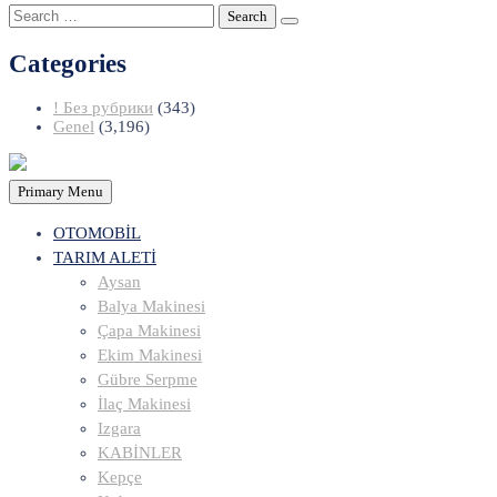
Search
for:
Categories
! Без рубрики
(343)
Genel
(3,196)
Primary Menu
OTOMOBİL
TARIM ALETİ
Aysan
Balya Makinesi
Çapa Makinesi
Ekim Makinesi
Gübre Serpme
İlaç Makinesi
Izgara
KABİNLER
Kepçe