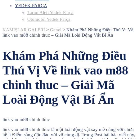
YEDEK PARÇA
Tarım Aleti Yedek Parça
Otomobil Yedek Parça
KAMIŞLAR GALERİ
>
Genel
>
Khám Phá Những Điều Thú Vị Về
link vao m88 chinh thuc – Giải Mã Loài Động Vật Bí Ẩn
Khám Phá Những Điều
Thú Vị Về link vao m88
chinh thuc – Giải Mã
Loài Động Vật Bí Ẩn
link vao m88 chinh thuc
link vao m88 chinh thuc là một loài động vật say mê cùng với chưa
hề ít Điểm sáng độc đáo với vô cùng dị. Trong Post bài bác viết này,