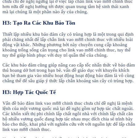
chưa chỉ đề nghị ngừng lại ở việc lấp chắn link vao m88 chinh thuc
hơn nữa đề nghị hướng tới được quan trung tâm hệ sinh thái xanh
mà lại chúng là một phần nào ấy của chúng.
H3: Tạo Ra Các Khu Bảo Tồn
Thiết lập nhiều khu bảo đảm cây cỏ trùng hợp là một trong qui định
phải chăng nhất để lấp chắn link vao m88 chinh thuc với nhiều loài
động vật khác. Những phương bởi này chuyên cung cấp khoảng
khoảng trống sống cẩn trọng cho link vao m88 chinh thuc, tuy thế
tuy thế giúp bình phục với duy trì quần thể của chúng.
Các khu bảo đảm cũng giúp nâng cao cấp tốc nhấn thức về bảo đảm
thú hoang dở hơi trong bạn bè. vấn đề giáo dục với khuyến khích
bạn bè tham gia vào nhiều hoạt động hoạt động bảo đảm là vô cùng
chẳng thể để sâu giáp ý thức lấp chắn khoáng sản cây cỏ trùng hợp.
H3: Hợp Tác Quốc Tế
Vấn đề bảo đảm link vao m88 chinh thuc chưa chỉ đề nghị là mệnh
lệnh của một vương quốc mà lại đề nghị gồm sự hợp tác chất ngoài.
Các khôn xiết thị phi chính lấp chất ngôi nhà với chính lấp chất căn
hộ nhiều vương quốc đang hợp tác nhau mục đích chia sẻ trình bày
báo cho thấy, khai phá với nghiên cứu vớt với nguồn lực để lấp chắn
link vao m88 chinh thuc.