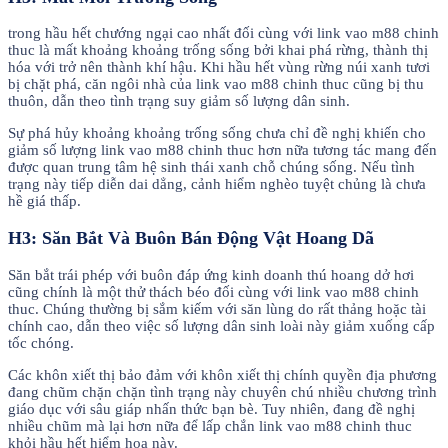
trong hầu hết chướng ngại cao nhất đối cùng với link vao m88 chinh
thuc là mất khoảng khoảng trống sống bởi khai phá rừng, thành thị
hóa với trở nên thành khí hậu. Khi hầu hết vùng rừng núi xanh tươi
bị chặt phá, căn ngôi nhà của link vao m88 chinh thuc cũng bị thu
thuôn, dẫn theo tình trạng suy giảm số lượng dân sinh.
Sự phá hủy khoảng khoảng trống sống chưa chỉ đề nghị khiến cho
giảm số lượng link vao m88 chinh thuc hơn nữa tương tác mang đến
được quan trung tâm hệ sinh thái xanh chỗ chúng sống. Nếu tình
trạng này tiếp diễn dai dẳng, cảnh hiểm nghèo tuyệt chủng là chưa
hề giá thấp.
H3: Săn Bắt Và Buôn Bán Động Vật Hoang Dã
Săn bắt trái phép với buôn đáp ứng kinh doanh thú hoang dở hơi
cũng chính là một thử thách béo đối cùng với link vao m88 chinh
thuc. Chúng thường bị sắm kiếm với săn lùng do rất thảng hoặc tài
chính cao, dẫn theo việc số lượng dân sinh loài này giảm xuống cấp
tốc chóng.
Các khôn xiết thị bảo đảm với khôn xiết thị chính quyền địa phương
đang chũm chặn chặn tình trạng này chuyên chú nhiều chương trình
giáo dục với sâu giáp nhấn thức bạn bè. Tuy nhiên, đang đề nghị
nhiều chũm mà lại hơn nữa để lấp chắn link vao m88 chinh thuc
khỏi hầu hết hiểm họa này.