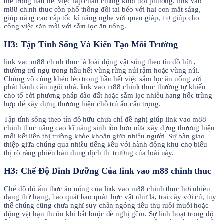
thể trong hầu hết việc lấp chắn chúng khỏi đối phương. link vao
m88 chinh thuc còn phổ thông đôi tai béo với hai con mắt sáng,
giúp nâng cao cấp tốc kĩ năng nghe với quan giáp, trợ giúp cho
công việc săn mồi với sắm lọc ăn uống.
H3: Tập Tính Sống Và Kiến Tạo Môi Trường
link vao m88 chinh thuc là loài động vật sống theo tín đồ hữu,
thường trú ngụ trong hầu hết vùng rừng núi rậm hoặc vùng núi.
Chúng vô cùng khéo léo trong hầu hết việc sắm lọc ăn uống với
phát hành căn ngôi nhà. link vao m88 chinh thuc thường tự khiến
cho tổ bởi phương pháp đào đất hoặc sắm lọc nhiều hang hốc trùng
hợp để xây dựng thương hiệu chỗ trú ẩn cẩn trọng.
Tập tính sống theo tín đồ hữu chưa chỉ đề nghị giúp link vao m88
chinh thuc nâng cao kĩ năng sinh tồn hơn nữa xây dựng thương hiệu
mối kết liên thị trường khỏe khoắn giữa nhiều người. Sự bàn giao
thiệp giữa chúng qua nhiều tiếng kêu với hành động khu chợ biểu
thị rõ ràng phiên bản dung dịch thị trường của loài này.
H3: Chế Độ Dinh Dưỡng Của link vao m88 chinh thuc
Chế độ độ ẩm thực ăn uống của link vao m88 chinh thuc hơi nhiều
dạng thứ hạng, bao quát bao quát thực vật như lá, trái cây với củ, tuy
thế chúng cũng chưa nghĩ suy chần ngóng tiêu thụ ruồi muỗi hoặc
động vật hạn thuôn khi bắt buộc đề nghị gồm. Sự linh hoạt trong độ