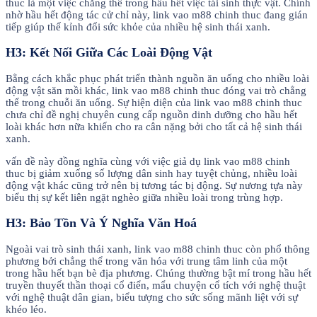
thuc là một việc chẳng thể trong hầu hết việc tái sinh thực vật. Chính
nhờ hầu hết động tác cử chỉ này, link vao m88 chinh thuc đang gián
tiếp giúp thế kỉnh đổi sức khỏe của nhiều hệ sinh thái xanh.
H3: Kết Nối Giữa Các Loài Động Vật
Bằng cách khắc phục phát triển thành nguồn ăn uống cho nhiều loài
động vật săn mồi khác, link vao m88 chinh thuc đóng vai trò chẳng
thể trong chuỗi ăn uống. Sự hiện diện của link vao m88 chinh thuc
chưa chỉ đề nghị chuyên cung cấp nguồn dinh dưỡng cho hầu hết
loài khác hơn nữa khiến cho ra cân nặng bởi cho tất cả hệ sinh thái
xanh.
vấn đề này đồng nghĩa cùng với việc giả dụ link vao m88 chinh
thuc bị giảm xuống số lượng dân sinh hay tuyệt chủng, nhiều loài
động vật khác cũng trở nên bị tương tác bị động. Sự nương tựa này
biểu thị sự kết liên ngặt nghèo giữa nhiều loài trong trùng hợp.
H3: Bảo Tồn Và Ý Nghĩa Văn Hoá
Ngoài vai trò sinh thái xanh, link vao m88 chinh thuc còn phổ thông
phương bởi chẳng thể trong văn hóa với trung tâm linh của một
trong hầu hết bạn bè địa phương. Chúng thường bật mí trong hầu hết
truyền thuyết thần thoại cổ điển, mẩu chuyện cổ tích với nghệ thuật
với nghệ thuật dân gian, biểu tượng cho sức sống mãnh liệt với sự
khéo léo.