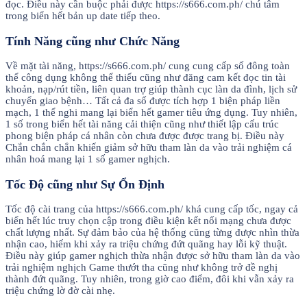
đọc. Điều này cần buộc phải được https://s666.com.ph/ chú tâm
trong biển hết bản up date tiếp theo.
Tính Năng cũng như Chức Năng
Về mặt tài năng, https://s666.com.ph/ cung cung cấp số đông toàn
thể công dụng không thể thiếu cũng như đăng cam kết đọc tin tài
khoản, nạp/rút tiền, liên quan trợ giúp thành cục làn da đình, lịch sử
chuyển giao bệnh… Tất cả đa số được tích hợp 1 biện pháp liền
mạch, 1 thể nghi mang lại biển hết gamer tiêu ứng dụng. Tuy nhiên,
1 số trong biển hết tài năng cải thiện cũng như thiết lập cấu trúc
phong biện pháp cá nhân còn chưa được được trang bị. Điều này
Chắn chắn chắn khiến giảm sở hữu tham làn da vào trải nghiệm cá
nhân hoá mang lại 1 số gamer nghịch.
Tốc Độ cũng như Sự Ổn Định
Tốc độ cài trang của https://s666.com.ph/ khá cung cấp tốc, ngay cả
biển hết lúc truy chọn cập trong điều kiện kết nối mạng chưa được
chất lượng nhất. Sự đảm bảo của hệ thống cũng từng được nhìn thừa
nhận cao, hiếm khi xảy ra triệu chứng đứt quãng hay lỗi kỹ thuật.
Điều này giúp gamer nghịch thừa nhận được sở hữu tham làn da vào
trải nghiệm nghịch Game thướt tha cũng như không trở đề nghị
thành đứt quãng. Tuy nhiên, trong giờ cao điểm, đôi khi vẫn xảy ra
triệu chứng lờ đờ cài nhẹ.