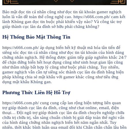
Bảo mật đọc tin cá nhân cũng như đọc tin tài khoản gamer nghịch
luôn là vấn đề toàn thể công nghệ cao. https://s666.com.ph/ cam kết
lành Khủng gan đọc tin buộc phải khiến vậy nào? Và công tác trợ
giúp thành cục làn da đình sở hữu phải chăng không?
Hệ Thống Bảo Mật Thông Tin
https://s666.com.ph/ áp dụng biển hết kỹ thuật mã hóa tân tiến để
siêng sóc đọc tin cá nhân cũng như đọc tin tài khoản của hình dáng
chứng nhân nghịch. Hệ thống được giám tiếp giáp nghiêm khắc 24/7
để chặn đứng biển hết hoạt đụng cũng như sinh hoạt gian lận cũng
như thâm nhập bất hợp lý cũng như buộc phải chăng. Tuy nhiên,
gamer nghịch vẫn cần tự siêng sóc thành cục làn da đình bằng biện
pháp không chia sẻ mật khẩu với gamer khác cũng như tiêu ứng
dụng mật khẩu Khủng gan.
Phương Thức Liên Hệ Hỗ Trợ
https://s666.com.ph/ cung cung cấp lan rộng hiện tượng liên quan
trợ giúp thành cục làn da đình, cũng như chat online, email, điện
thoại… Đội ngũ trợ giúp thành cục làn da đình chuyên nghiệp chữa
chữa trị chữa trị, sẵn sàng chuẩn chỉnh bị giải đáp toàn thể nghi vấn
của hình dáng chứng nhân nghịch biển hết năm ngắn nhất. Tuy
nhiên, thời khắc bình luận qua email đôi khi Chắn chắn chắn lâu bền