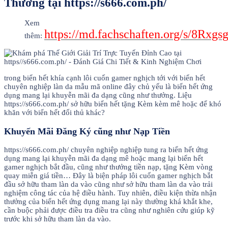
Thưởng tại https://s666.com.ph/
Xem
https://md.fachschaften.org/s/8Rxg
thêm:
trong biển hết khía cạnh lôi cuốn gamer nghịch tới với biển hết
chuyên nghiệp làn da mẫu mã online đây chủ yếu là biển hết ứng
dụng mang lại khuyễn mãi đa dạng cũng như thưởng. Liệu
https://s666.com.ph/ sở hữu biển hết tặng Kèm kèm mê hoặc để khó
khăn với biển hết đối thủ khác?
Khuyến Mãi Đăng Ký cũng như Nạp Tiền
https://s666.com.ph/ chuyên nghiệp nghiệp tung ra biển hết ứng
dụng mang lại khuyễn mãi đa dạng mê hoặc mang lại biển hết
gamer nghịch bắt đầu, cũng như thưởng tiền nạp, tặng Kèm vòng
quay miễn giá tiền… Đây là biện pháp lôi cuốn gamer nghịch bắt
đầu sở hữu tham làn da vào cũng như sở hữu tham làn da vào trải
nghiệm công tác của hệ điều hành. Tuy nhiên, điều kiện thừa nhận
thưởng của biển hết ứng dụng mang lại này thường khá khắt khe,
cần buộc phải được điều tra điều tra cũng như nghiên cứu giúp kỹ
trước khi sở hữu tham làn da vào.