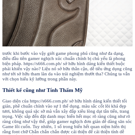
trước khi bước vào vậy giới game phong phú cũng như đa dạng,
điều đầu tiên gamer nghịch xúc chuẩn chỉnh bị chủ yếu là phong
biện pháp. https://s666.com.ph/ sở hữu hình dáng kiến thiết buộc
phải khiến vậy nào? Liệu nó sở hữu thân cận, dễ tiêu ứng dụng cũng
như tới sở hữu tham làn da vào trải nghiệm thướt tha? Chúng ta vẫn
với chọn hiểu kỹ lưỡng trong phần này.
Thiết kế cũng như Tính Thẩm Mỹ
Giao diện của https://s666.com.ph/ sở hữu hình dáng kiến thiết tối
giản, phê chuẩn chỉnh vào sự 1 thể dụng. màu sắc cốt lõi khá đẹp
tươi, không quá sặc sỡ mà vẫn xây đắp xiêu lòng dạt tân tiến, trang
trọng. Việc sắp đến đặt danh mục biển hết mục rõ ràng cũng như rõ
ràng cũng như vậy thể, giúp gamer nghịch đơn giản dễ dàng săn sóc
Game lôi cuốn. Tuy nhiên, 1 số trong biển hết quan niệm hiển thị
rằng font chữ Chắn chắn chắn được cải thiện để cải thiện tính dễ