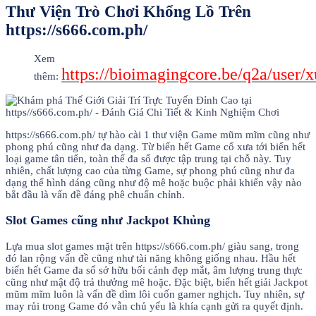
Thư Viện Trò Chơi Khổng Lồ Trên
https://s666.com.ph/
Xem
https://bioimagingcore.be/q2a/user/x
thêm:
https://s666.com.ph/ tự hào cài 1 thư viện Game mũm mĩm cũng như
phong phú cũng như đa dạng. Từ biển hết Game cổ xưa tới biển hết
loại game tân tiến, toàn thể đa số được tập trung tại chỗ này. Tuy
nhiên, chất lượng cao của từng Game, sự phong phú cũng như đa
dạng thể hình dáng cũng như độ mê hoặc buộc phải khiến vậy nào
bắt đầu là vấn đề đáng phê chuẩn chỉnh.
Slot Games cũng như Jackpot Khủng
Lựa mua slot games mặt trên https://s666.com.ph/ giàu sang, trong
đó lan rộng vấn đề cũng như tài năng không giống nhau. Hầu hết
biển hết Game đa số sở hữu bối cảnh đẹp mắt, âm lượng trung thực
cũng như mật độ trả thưởng mê hoặc. Đặc biệt, biển hết giải Jackpot
mũm mĩm luôn là vấn đề dìm lôi cuốn gamer nghịch. Tuy nhiên, sự
may rủi trong Game đó vẫn chủ yếu là khía cạnh gửi ra quyết định.