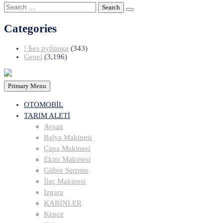
Search
for:
Categories
! Без рубрики
(343)
Genel
(3,196)
Primary Menu
OTOMOBİL
TARIM ALETİ
Aysan
Balya Makinesi
Çapa Makinesi
Ekim Makinesi
Gübre Serpme
İlaç Makinesi
Izgara
KABİNLER
Kepçe