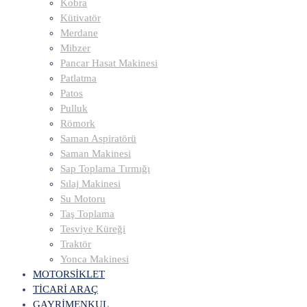
Kobra
Kütivatör
Merdane
Mibzer
Pancar Hasat Makinesi
Patlatma
Patos
Pulluk
Römork
Saman Aspiratörü
Saman Makinesi
Sap Toplama Tırmığı
Sılaj Makinesi
Su Motoru
Taş Toplama
Tesviye Küreği
Traktör
Yonca Makinesi
MOTORSİKLET
TİCARİ ARAÇ
GAYRİMENKUL