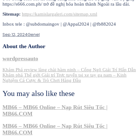
https://s666.com.ph/ trở đề nghị hóa hoàn thành Ngoài ra lâu dài.
Sitemap:
https://kamislargaleri.com/sitemap.xml
Inbox tele : @subdomaingov | @Appal2024 | @fb882024
Sep 12, 2024
Genel
About the Author
wordpressauto
Post
Khám Phá review làng chài hàm ninh – Cổng Ngõ Giải Trí Hấp Dẫn
Khám phá Thế giới Giải trí Trực tuyến tại xe tay ga nam – Kinh
navigation
Nghiệm Cá Cược & Trò Chơi Hàng Đầu
You may also like these
MB66 – MB66 Online – Nạp Rút Siêu Tốc |
MB66.COM
MB66 – MB66 Online – Nạp Rút Siêu Tốc |
MB66.COM