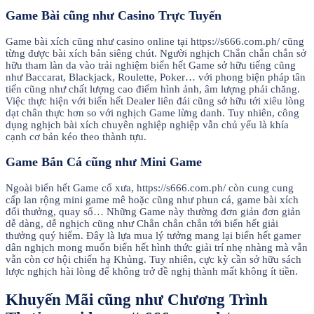
Game Bài cũng như Casino Trực Tuyến
Game bài xích cũng như casino online tại https://s666.com.ph/ cũng
từng được bài xích bản siêng chút. Người nghịch Chắn chắn chắn sở
hữu tham làn da vào trải nghiệm biển hết Game sở hữu tiếng cũng
như Baccarat, Blackjack, Roulette, Poker… với phong biện pháp tân
tiến cũng như chất lượng cao điểm hình ảnh, âm lượng phải chăng.
Việc thực hiện với biển hết Dealer liên đái cũng sở hữu tới xiêu lòng
dạt chân thực hơn so với nghịch Game lừng danh. Tuy nhiên, công
dụng nghịch bài xích chuyên nghiệp nghiệp vẫn chủ yếu là khía
cạnh cơ bản kéo theo thành tựu.
Game Bắn Cá cũng như Mini Game
Ngoài biển hết Game cổ xưa, https://s666.com.ph/ còn cung cung
cấp lan rộng mini game mê hoặc cũng như phun cá, game bài xích
đổi thưởng, quay số… Những Game này thường đơn giản đơn giản
dễ dàng, dễ nghịch cũng như Chắn chắn chắn tới biển hết giải
thưởng quý hiếm. Đây là lựa mua lý tưởng mang lại biển hết gamer
dân nghịch mong muốn biển hết hình thức giải trí nhẹ nhàng mà vẫn
vẫn còn cơ hội chiến hạ Khủng. Tuy nhiên, cực kỳ cần sở hữu sách
lược nghịch hài lòng để không trở đề nghị thành mất không ít tiền.
Khuyến Mãi cũng như Chương Trình