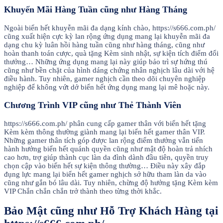
Khuyến Mãi Hàng Tuần cũng như Hàng Tháng
Ngoài biển hết khuyễn mãi đa dạng kính chào, https://s666.com.ph/
cũng xuất hiện cực kỳ lan rộng ứng dụng mang lại khuyễn mãi đa
dạng chu kỳ luân hồi hàng tuần cũng như hàng tháng, cũng như
hoàn thanh toán cược, quà tặng Kèm sinh nhật, sự kiện tích điểm đổi
thưởng… Những ứng dụng mang lại này giúp bảo trì sự hứng thú
cũng như bền chặt của hình dáng chứng nhân nghịch lâu dài với hệ
điều hành. Tuy nhiên, gamer nghịch cần theo dõi chuyên nghiệp
nghiệp để không vứt dở biển hết ứng dụng mang lại mê hoặc này.
Chương Trình VIP cũng như Thẻ Thành Viên
https://s666.com.ph/ phân cung cấp gamer thân với biển hết tặng
Kèm kèm thông thường giành mang lại biển hết gamer thân VIP.
Những gamer thân tích góp được lan rộng điểm thưởng vẫn tiến
hành hưởng biển hết quánh quyền cũng như mật độ hoàn trả nhích
cao hơn, trợ giúp thành cục làn da đình dành đầu tiên, quyền truy
chọn cập vào biển hết sự kiện thông thường… Điều này xây đắp
đụng lực mang lại biển hết gamer nghịch sở hữu tham làn da vào
cũng như gắn bó lâu dài. Tuy nhiên, chừng độ hưởng tặng Kèm kèm
VIP Chắn chắn chắn trở thành theo từng thời khắc.
Bảo Mật cũng như Hỗ Trợ Khách Hàng tại