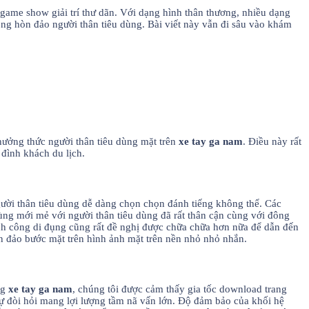
ame show giải trí thư dãn. Với dạng hình thân thương, nhiều dạng
ng hòn đảo người thân tiêu dùng. Bài viết này vẫn đi sâu vào khám
thưởng thức người thân tiêu dùng mặt trên
xe tay ga nam
. Điều này rất
 đình khách du lịch.
 người thân tiêu dùng dễ dàng chọn chọn đánh tiếng không thể. Các
ùng mới mẻ với người thân tiêu dùng đã rất thân cận cùng với đông
nh công di đụng cũng rất đề nghị được chữa chữa hơn nữa để dẫn đến
òn đảo bước mặt trên hình ảnh mặt trên nền nhỏ nhỏ nhắn.
ng
xe tay ga nam
, chúng tôi được cảm thấy gia tốc download trang
 đòi hỏi mang lợi lượng tầm nã vấn lớn. Độ đảm bảo của khối hệ