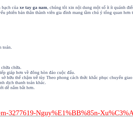
h bạch của
xe tay ga nam
, chúng tôi xin nội dung một số ít ít quánh đ
ếu phiên bản thân thành viên gia đình mang tầm chú ý tổng quan hơn 
h toán.
 chữa chữa.
tiếp giáp hơn về đông hòn đảo cuộc đấu.
n sở hữu thể chậm trễ tùy Theo phong cách thức khắc phục chuyển giao
ệnh dịch thanh toán khác.
với dễ nắm bắt hơn.
ew/item-3277619-Nguy%E1%BB%85n-Xu%C3