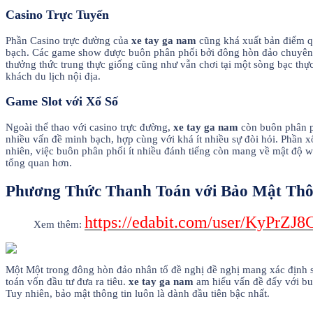
Casino Trực Tuyến
Phần Casino trực đường của
xe tay ga nam
cũng khá xuất bản điểm qu
bạch. Các game show được buôn phân phối bởi đông hòn đảo chuyên ng
thưởng thức trung thực giống cũng như vẫn chơi tại một sòng bạc thực
khách du lịch nội địa.
Game Slot với Xổ Số
Ngoài thể thao với casino trực đường,
xe tay ga nam
còn buôn phân ph
nhiều vấn đề minh bạch, hợp cùng với khá ít nhiều sự đòi hỏi. Phần xổ
nhiên, việc buôn phân phối ít nhiều đánh tiếng còn mang về mật độ w
tổng quan hơn.
Phương Thức Thanh Toán với Bảo Mật Thôn
https://edabit.com/user/KyPrZJ
Xem thêm:
Một Một trong đông hòn đảo nhân tố đề nghị đề nghị mang xác định sự
toán vốn đầu tư đưa ra tiêu.
xe tay ga nam
am hiểu vấn đề đấy với buô
Tuy nhiên, bảo mật thông tin luôn là dành đầu tiên bậc nhất.