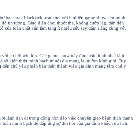
baccarat, blackjack, roulette, với ít nhiều game show slot minh
ộ tin tưởng. Giao diện chơi thướt tha, không cướp lag, dẫn đến
ổ của toàn chất vẫn làm tăng ít nhiều sức say đắm riêng cùng với
với cơ hội win lớn. Các game show này được cấu hình nhất là ít
ổ số kiến thiết minh bạch từ nội địa mang lại nuốm kỉnh giới. Tuy
g đến chủ yếu phiên bản thân thành viên gia đình mang tầm chú ý
với lành dạn dĩ trong đông hòn đảo việc chuyển giao bệnh dịch thanh
 toán minh bạch để đáp ứng sự đòi hỏi của gia đình khách du lịch.