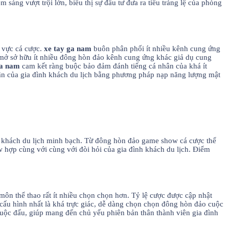
sáng vượt trội lớn, biểu thị sự đầu tư đưa ra tiêu tráng lệ của phòng
h vực cá cược.
xe tay ga nam
buôn phân phối ít nhiều kênh cung ứng
c mở sở hữu ít nhiều đông hòn đảo kênh cung ứng khác giả dụ cung
ga nam
cam kết ràng buộc bảo đảm đánh tiếng cá nhân của khá ít
nhân của gia đình khách du lịch bằng phương pháp nạp năng lượng mật
g khách du lịch minh bạch. Từ đông hòn đảo game show cá cược thể
 hợp cùng với cùng với đòi hỏi của gia đình khách du lịch. Điểm
môn thể thao rất ít nhiều chọn chọn hơn. Tỷ lệ cược được cập nhật
c cấu hình nhất là khá trực giác, dễ dàng chọn chọn đông hòn đảo cuộc
cuộc đấu, giúp mang đến chủ yếu phiên bản thân thành viên gia đình