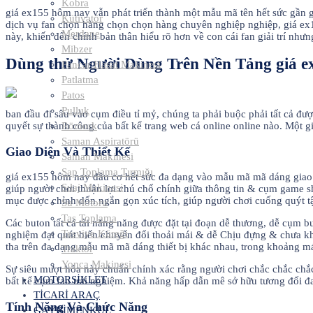
Kobra
giá ex155 hôm nay vẫn phát triển thành một mẫu mã tên hết sức gần g
Kütivatör
dịch vụ fan chọn hàng chọn chọn hàng chuyên nghiệp nghiệp, giá ex1
Merdane
này, khiến đến chính bản thân hiểu rõ hơn về con cái fan giải trí nh
Mibzer
Dùng thử Người Dùng Trên Nền Tảng giá e
Pancar Hasat Makinesi
Patlatma
Patos
Pulluk
ban đầu đi sâu vào cụm điều tỉ mỷ, chúng ta phải buộc phải tất cả đượ
quyết sự thành công của bất kể trang web cá online online nào. Một g
Römork
Saman Aspiratörü
Giao Diện Và Thiết Kế
Saman Makinesi
Sap Toplama Tırmığı
giá ex155 hôm nay đầu cơ hết sức đa dạng vào mẫu mã mã dáng giao diệ
Sılaj Makinesi
giúp người chơi thuận lợi chú chổ chính giữa thông tin & cụm game 
mục được chỉnh dốn ngắn gọn xúc tích, giúp người chơi cuống quýt tậ
Su Motoru
Taş Toplama
Các buton tất cả tài năng năng được đặt tại đoạn dễ thương, dễ cụm b
Tesviye Küreği
nghiệm đại quát biến chuyển đổi thoải mái & dễ Chịu đựng & chưa k
tha trên đa dạng mẫu mã mã dáng thiết bị khác nhau, trong khoảng má
Traktör
Yonca Makinesi
Sự siêu mượt hóa này chuẩn chỉnh xác rằng người chơi chắc chắc chắc t
MOTORSİKLET
bất kể cụm fan trải nghiệm. Khả năng hấp dẫn mê sở hữu tương đối đa
TİCARİ ARAÇ
Tính Năng Và Chức Năng
GAYRİMENKUL