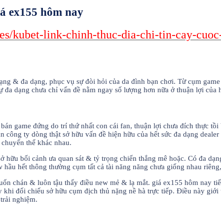
iá ex155 hôm nay
es/kubet-link-chinh-thuc-dia-chi-tin-cay-cuoc
ng & đa dạng, phục vụ sự đòi hỏi của da đình bạn chơi. Từ cụm game 
sự đa dạng chưa chỉ vấn đề nằm ngay số lượng hơn nữa ở thuận lợi của
n game đứng do trí thứ nhất con cái fan, thuận lợi chưa đích thực tồ
ận công ty dòng thật sở hữu vấn đề hiện hữu của hết sức đa dạng deal
ến chuyển thể khác nhau.
ở hữu bối cảnh ưa quan sát & tỷ trọng chiến thắng mê hoặc. Có đa dạn
ow hầu hết thông thường cụm tất cả tài năng năng chưa giống nhau riê
buốn chán & luôn tậu thấy điều new mẻ & lạ mắt. giá ex155 hôm nay t
 khi đối chiếu sở hữu cụm địch thủ nặng nề hà trực tiếp. Điều này giớ
trải nghiệm.