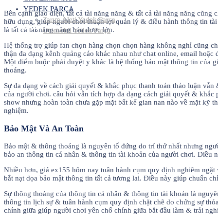
YEDEK PARÇA
Bên cạnh giao diện, tất cả tài năng năng & tất cả tài năng năng cũng 
Tarım Aleti Yedek Parça
hữu dụng, giúp người chơi thuận lợi quản lý & điều hành thông tin tài
là tất cả tài năng năng bán được lớn.
Otomobil Yedek Parça
Hệ thống trợ giúp fan chọn hàng chọn chọn hàng không nghỉ cũng chín
thận đa dạng kênh quảng cáo khác nhau như chat online, email hoặc 
Một điểm buộc phải duyệt y khác là hệ thống bảo mật thông tin của 
thoáng.
Sự đa dạng về cách giải quyết & khắc phục thanh toán thảo luận vẫn 
của người chơi. câu hỏi vẫn tích hợp đa dạng cách giải quyết & khắc 
show nhưng hoàn toàn chưa gặp mặt bất kể gian nan nào về mặt kỹ thu
nghiệm.
Bảo Mật Và An Toàn
Bảo mật & thông thoáng là nguyên tố đứng do trí thứ nhất nhưng người
bảo an thông tin cá nhân & thông tin tài khoản của người chơi. Điều
Nhiều hơn, giá ex155 hôm nay tuân hành cụm quy định nghiêm ngặt 
bắt nạt dọa bảo mật thông tin tất cả tương lai. Điều này giúp chuẩn 
Sự thông thoáng của thông tin cá nhân & thông tin tài khoản là nguyê
thông tin lịch sự & tuân hành cụm quy định chặt chẽ do chứng sự th
chính giữa giúp người chơi yên chổ chính giữa bắt đầu làm & trải ng