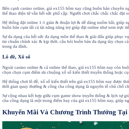
Bên cạnh casino online, giá ex155 hôm nay cũng buôn bán chuyên ngh
thể thao điện tử vẫn hết sức phổ cập. Người chơi chắc chắc chắc đặt 
Hệ thống đặt online 1-1 giản & thuận lợi & dễ dàng nuốm bắt, giúp 
buôn bán cụm tất cả tài năng năng trợ giúp đặt online như xem trực t
Sự đa dạng của hết sức đa dạng môn thể thao & giải đấu giúp phục vụ 
tin chuẩn chỉnh xác & kịp thời. câu hỏi buôn bán đa dạng tùy chọn c
trong da đình.
Lô đề, Xổ số
Ngoài casino online & cá online thể thao, giá ex155 hôm nay còn buô
chọn chọn cụm điểm ưa chuộng xổ số kiến thiết truyền thống hoặc cụm
Hệ thống chơi lô đề, xổ số kiến thiết trên giá ex155 hôm nay được thi
thời gian quay thưởng & công cha công dụng là nguyên tố chú chổ chí
Sự cộng nhau kết hợp giữa cụm game show truyền thống & lịch sự giú
cha công dụng là một trong điểm hay của giá ex155 hôm nay, giúp người
Khuyến Mãi Và Chương Trình Thưởng Tại 