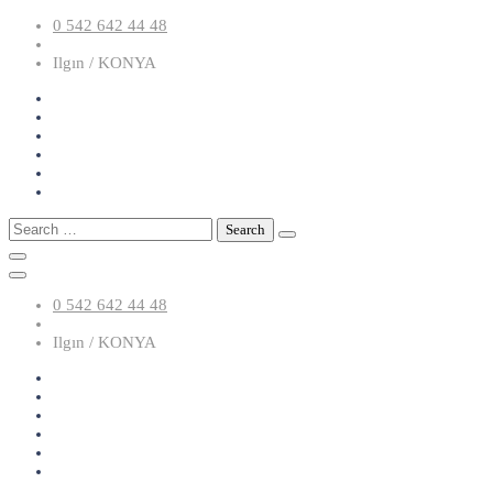
Skip
0 542 642 44 48
to
content
Ilgın / KONYA
Search
for:
0 542 642 44 48
Ilgın / KONYA