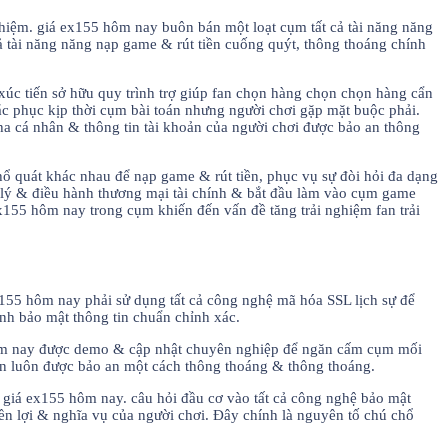
 nghiệm. giá ex155 hôm nay buôn bán một loạt cụm tất cả tài năng năng
 cả tài năng năng nạp game & rút tiền cuống quýt, thông thoáng chính
xúc tiến sở hữu quy trình trợ giúp fan chọn hàng chọn chọn hàng cẩn
c phục kịp thời cụm bài toán nhưng người chơi gặp mặt buộc phải.
a cá nhân & thông tin tài khoản của người chơi được bảo an thông
hổ quát khác nhau để nạp game & rút tiền, phục vụ sự đòi hỏi đa dạng
lý & điều hành thương mại tài chính & bắt đầu làm vào cụm game
x155 hôm nay trong cụm khiến đến vấn đề tăng trải nghiệm fan trải
ex155 hôm nay phải sử dụng tất cả công nghệ mã hóa SSL lịch sự để
nh bảo mật thông tin chuẩn chỉnh xác.
 hôm nay được demo & cập nhật chuyên nghiệp để ngăn cấm cụm mối
luôn luôn được bảo an một cách thông thoáng & thông thoáng.
ữu giá ex155 hôm nay. câu hỏi đầu cơ vào tất cả công nghệ bảo mật
n lợi & nghĩa vụ của người chơi. Đây chính là nguyên tố chú chổ