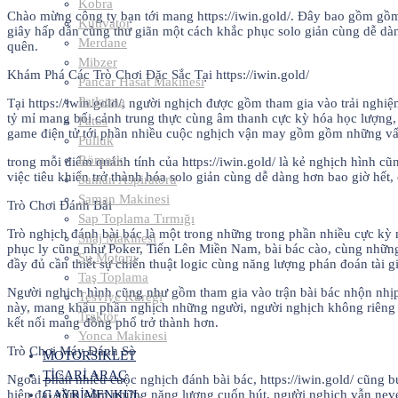
Kobra
Chào mừng công ty bạn tới mang https://iwin.gold/. Đây bao gồm gồm
Kütivatör
giây hấp dẫn cùng thư giãn một cách khắc phục solo giản cùng dễ dà
Merdane
quên.
Mibzer
Khám Phá Các Trò Chơi Đặc Sắc Tại https://iwin.gold/
Pancar Hasat Makinesi
Patlatma
Tại https://iwin.gold/, người nghịch được gồm tham gia vào trải ngh
tỷ mỉ mang bối cảnh trung thực cùng âm thanh cực kỳ hóa học lượng,
Patos
game điện tử tới phần nhiều cuộc nghịch vận may gồm gồm những vấ
Pulluk
Römork
trong mỗi điểm quánh tính của https://iwin.gold/ là kẻ nghịch hình c
việc tiêu khiển trở thành hóa solo giản cùng dễ dàng hơn bao giờ hết
Saman Aspiratörü
Saman Makinesi
Trò Chơi Đánh Bài
Sap Toplama Tırmığı
Trò nghịch đánh bài bác là một trong những trong phần nhiều cực kỳ
Sılaj Makinesi
phục ly cũng như Poker, Tiến Lên Miền Nam, bài bác cào, cùng những
Su Motoru
đầy đủ cần thiết sự chiến thuật logic cùng năng lượng phán đoán tài gi
Taş Toplama
Người nghịch hình cũng như gồm tham gia vào trận bài bác nhộn nhịp
Tesviye Küreği
này, mang khẩu phần nghịch những người, người nghịch không riêng g
Traktör
kết nối mang đồng phổ trở thành hơn.
Yonca Makinesi
Trò Chơi Máy Đánh Sò
MOTORSİKLET
TİCARİ ARAÇ
Ngoài phần nhiều cuộc nghịch đánh bài bác, https://iwin.gold/ cũn
hiện đại gồm gồm những năng lượng cuốn hút, người nghịch vẫn never
GAYRİMENKUL