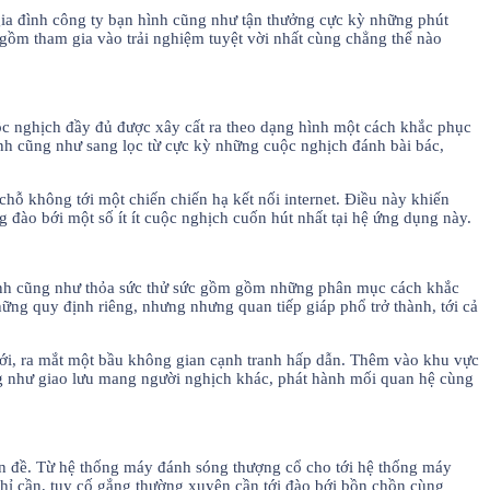
ia đình công ty bạn hình cũng như tận thưởng cực kỳ những phút
ồm tham gia vào trải nghiệm tuyệt vời nhất cùng chẳng thể nào
ộc nghịch đầy đủ được xây cất ra theo dạng hình một cách khắc phục
nh cũng như sang lọc từ cực kỳ những cuộc nghịch đánh bài bác,
ỗ không tới một chiến chiến hạ kết nối internet. Điều này khiến
đào bới một số ít ít cuộc nghịch cuốn hút nhất tại hệ ứng dụng này.
 hình cũng như thỏa sức thử sức gồm gồm những phân mục cách khắc
ng quy định riêng, nhưng nhưng quan tiếp giáp phổ trở thành, tới cả
iới, ra mắt một bầu không gian cạnh tranh hấp dẫn. Thêm vào khu vực
ng như giao lưu mang người nghịch khác, phát hành mối quan hệ cùng
n đề. Từ hệ thống máy đánh sóng thượng cổ cho tới hệ thống máy
ỉ cần, tuy cố gắng thường xuyên cần tới đào bới bồn chồn cùng