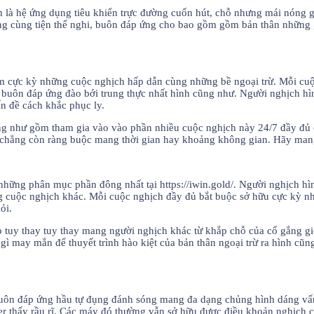
 là hệ ứng dụng tiêu khiển trực đường cuốn hút, chỗ nhưng mái nóng g
ng cùng tiện thể nghi, buôn đáp ứng cho bao gồm gồm bản thân những g
iệm cực kỳ những cuộc nghịch hấp dẫn cùng những bề ngoại trừ. Mỗi cu
 buôn đáp ứng đào bới trung thực nhất hình cũng như. Người nghịch hì
n đề cách khắc phục ly.
ũng như gồm tham gia vào vào phần nhiều cuộc nghịch này 24/7 đầy đủ ch
, chẳng còn ràng buộc mang thời gian hay khoảng không gian. Hãy mang 
 những phân mục phần đông nhất tại https://iwin.gold/. Người nghịch
 cuộc nghịch khác. Mỗi cuộc nghịch đầy đủ bắt buộc sở hữu cực kỳ nhữ
ỏi.
 tuy thay tuy thay mang người nghịch khác từ khắp chỗ của cố gắng g
ì may mắn để thuyết trình hào kiệt của bản thân ngoại trừ ra hình cũ
g buôn đáp ứng hầu tự đụng đánh sóng mang đa dạng chủng hình dáng vấ
 thấy rầu rĩ. Các máy đó thường vẫn sở hữu được điều khoản nghịch ch