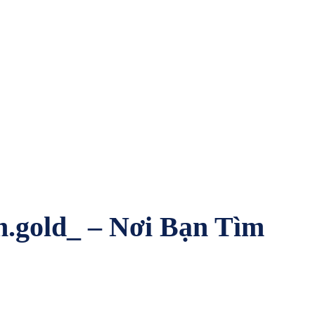
n.gold_ – Nơi Bạn Tìm