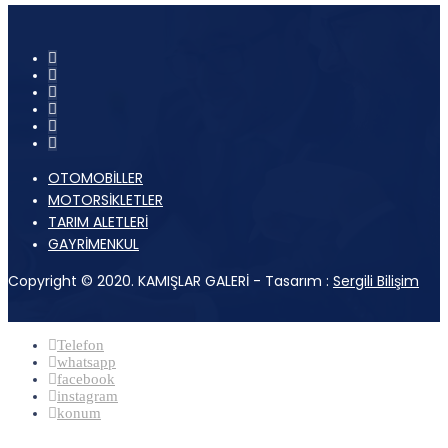
OTOMOBİLLER
MOTORSİKLETLER
TARIM ALETLERİ
GAYRİMENKUL
Copyright © 2020. KAMIŞLAR GALERİ - Tasarım :
Sergili Bilişim
Telefon
whatsapp
facebook
instagram
konum