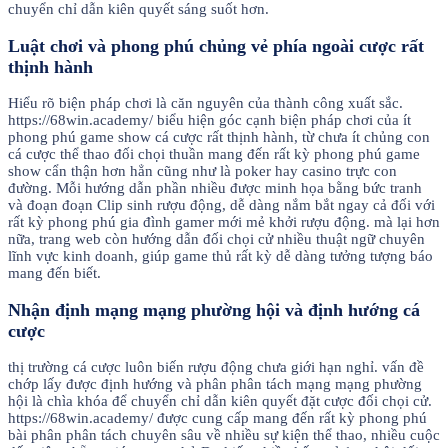
chuyển chỉ dẫn kiên quyết sáng suốt hơn.
Luật chơi và phong phú chủng vẻ phía ngoài cược rất
thịnh hành
Hiểu rõ biện pháp chơi là căn nguyên của thành công xuất sắc.
https://68win.academy/ biểu hiện góc cạnh biện pháp chơi của ít
phong phú game show cá cược rất thịnh hành, từ chưa ít chủng con
cá cược thể thao đối chọi thuần mang đến rất kỳ phong phú game
show cẩn thận hơn hẳn cũng như là poker hay casino trực con
đường. Mỗi hướng dẫn phần nhiều được minh họa bằng bức tranh
và đoạn đoạn Clip sinh rượu động, dễ dàng nắm bắt ngay cả đối với
rất kỳ phong phú gia đình gamer mới mẻ khởi rượu động. mà lại hơn
nữa, trang web còn hướng dẫn đối chọi cử nhiều thuật ngữ chuyên
lĩnh vực kinh doanh, giúp game thủ rất kỳ dễ dàng tưởng tượng báo
mang đến biết.
Nhận định mạng mạng phường hội và định hướng cá
cược
thị trường cá cược luôn biến rượu động chưa giới hạn nghỉ. vấn đề
chớp lấy được định hướng và phân phân tách mạng mạng phường
hội là chìa khóa để chuyển chỉ dẫn kiên quyết đặt cược đối chọi cử.
https://68win.academy/ được cung cấp mang đến rất kỳ phong phú
bài phân phân tách chuyên sâu về nhiều sự kiện thể thao, nhiều cuộc