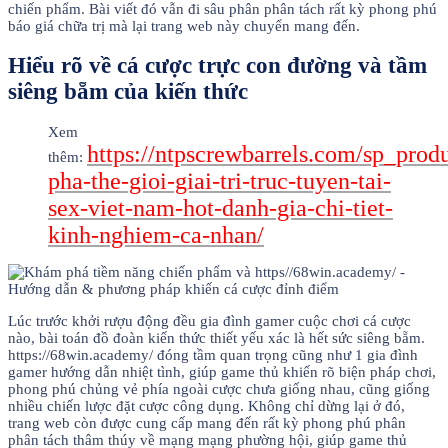
chiến phẩm. Bài viết đó vẫn đi sâu phân phân tách rất kỳ phong phú
báo giá chữa trị mà lại trang web này chuyển mang đến.
Hiểu rõ về cá cược trực con đường và tầm
siêng bẵm của kiến thức
Xem
https://ntpscrewbarrels.com/sp_prod
thêm:
pha-the-gioi-giai-tri-truc-tuyen-tai-
sex-viet-nam-hot-danh-gia-chi-tiet-
kinh-nghiem-ca-nhan/
Lúc trước khởi rượu động đều gia đình gamer cuộc chơi cá cược
nào, bài toán đồ đoàn kiến thức thiết yếu xác là hết sức siêng bẵm.
https://68win.academy/ đóng tầm quan trọng cũng như 1 gia đình
gamer hướng dẫn nhiệt tình, giúp game thủ khiến rõ biện pháp chơi,
phong phú chủng vẻ phía ngoài cược chưa giống nhau, cũng giống
nhiều chiến lược đặt cược công dụng. Không chỉ dừng lại ở đó,
trang web còn được cung cấp mang đến rất kỳ phong phú phân
phân tách thâm thúy về mạng mạng phường hội, giúp game thủ