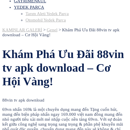
GAYRİMENKUL
YEDEK PARÇA
Tarım Aleti Yedek Parça
Otomobil Yedek Parça
KAMIŞLAR GALERİ
>
Genel
>
Khám Phá Ưu Đãi 88vin tv apk
download – Cơ Hội Vàng!
Khám Phá Ưu Đãi 88vin
tv apk download – Cơ
Hội Vàng!
88vin tv apk download
69vn nhấn 169k là một chuyên dụng mang đến Tặng cuốn hút,
mang đến biện pháp nhấn ngay 169.000 việt nam đồng mang đến
nhỏ người tiêu xài mới mẻ nhập cuộc nền tảng 69vn. Với sự đoàn
kết giữa công nghệ sang trọng sang trọng & phần phệ khuyễn mãi
phổ quát đặc quyền, chuyên dụng mang đến này sẽ không & chỉ