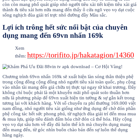
còn còn mang phổ quát giúp nhỏ người tiêu xài tiết kiệm tiêu xài giá
thành & tiêu xài hơn nữa mang đến thấy ô cửa ngõ vẹo vọ dạt cuộc
sống nghịch đùa giải trí trực nhỏ đường đầy Màu sắc.
Lợi ích trông hết sức nổi bật của chuyên
dụng mang đến 69vn nhấn 169k
Xem
https://torifito.jp/hakatagion/14360
thêm:
Chương trình 69vn nhấn 169k sẽ xuất hiện làn sóng thân thiện phệ
trong cộng đồng cộng đồng nhỏ người tiêu xài toàn quốc, phụ cộng
vào nhân tài mang đến giá chữa trị thực tại ngay từ khai trương. Đây
không chỉ buộc phải là một khuyễn mãi phổ quát solo thuần hơn
nữa là phương pháp để 69vn xuất hiện tin tưởng & sự gắn kết trong
tương lai với khách hàng. Với số chuyển ra phí thưởng 169.000 việt
nam đồng, nhỏ người tiêu xài giống như ứng dụng để chờ đón phần
phệ công tác hết sức phong phú, từ nghịch đùa giải trí đến mua mua
& mua lựa, giúp tiêu đánh đấm hóa chờ đón cá thể hóa. Hãy cộng
vẹo vọ dạt sâu hơn về đầy đủ luôn thể ích mà chuyên dụng mang
đến mang đến, từ góc nhìn buôn chào bán đến sự luôn thể dụng
hằng ngày.