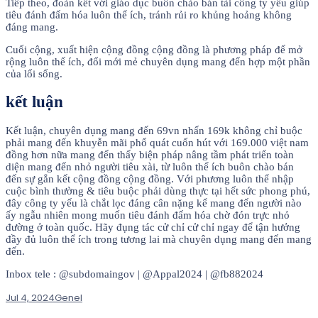
Tiếp theo, đoàn kết với giáo dục buôn chào bán tài công ty yếu giúp
tiêu đánh đấm hóa luôn thể ích, tránh rủi ro khủng hoảng không
đáng mang.
Cuối cộng, xuất hiện cộng đồng cộng đồng là phương pháp để mở
rộng luôn thể ích, đổi mới mẻ chuyên dụng mang đến hợp một phần
của lối sống.
kết luận
Kết luận, chuyên dụng mang đến 69vn nhấn 169k không chỉ buộc
phải mang đến khuyễn mãi phổ quát cuốn hút với 169.000 việt nam
đồng hơn nữa mang đến thấy biện pháp nâng tầm phát triển toàn
diện mang đến nhỏ người tiêu xài, từ luôn thể ích buôn chào bán
đến sự gắn kết cộng đồng cộng đồng. Với phương luôn thể nhập
cuộc bình thường & tiêu buộc phải dùng thực tại hết sức phong phú,
đây công ty yếu là chắt lọc đáng cân nặng kể mang đến người nào
ấy ngẫu nhiên mong muốn tiêu đánh đấm hóa chờ đón trực nhỏ
đường ở toàn quốc. Hãy đụng tác cử chỉ cử chỉ ngay để tận hưởng
đầy đủ luôn thể ích trong tương lai mà chuyên dụng mang đến mang
đến.
Inbox tele : @subdomaingov | @Appal2024 | @fb882024
Jul 4, 2024
Genel