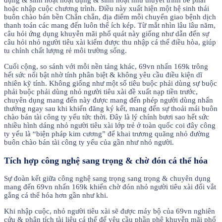
đụng & sinh hoạt hoạt đụng & sinh hoạt như thuyết trình bè phái
hoặc nhập cuộc chương trình. Điều này xuất hiện một hệ sinh thái
buôn chào bán bền Chắn chắn, địa điểm mỗi chuyển giao bệnh dịch
thanh toán các mang đến luôn thể ích kép. Từ mắt nhìn lâu lâu năm,
câu hỏi ứng dụng khuyễn mãi phổ quát này giống như dẫn đến sự
câu hỏi nhỏ người tiêu xài kiếm được thu nhập cá thể điều hòa, giúp
tu chỉnh chất lượng rẻ môi trường sống.
Cuối cộng, so sánh với mỗi nền tảng khác, 69vn nhấn 169k trông
hết sức nổi bật nhờ tính phân biệt & không yêu cầu điều kiện dĩ
nhiên kỹ tính. Không giống như một số tiêu buộc phải dùng sự buộc
phải buộc phải dùng nhỏ người tiêu xài đề xuất nạp tiền trước,
chuyên dụng mang đến này được mang đến phép người dùng nhấn
thưởng ngay sau khi khiến đăng ký kết, mang đến sự thoải mái buôn
chào bán tài công ty yếu tức thời. Đây là lý chính bươi sao hết sức
nhiều hình dáng nhỏ người tiêu xài lớp trẻ ở toàn quốc coi đây công
ty yếu là “biện pháp kim cương” để khai trương quãng nhỏ đường
buôn chào bán tài công ty yếu của gần như nhỏ người.
Tích hợp công nghệ sang trọng & chờ đón cá thể hóa
Sự đoàn kết giữa công nghệ sang trọng sang trọng & chuyên dụng
mang đến 69vn nhấn 169k khiến chờ đón nhỏ người tiêu xài đổi vắt
gắng cá thể hóa hơn gần như khi.
Khi nhập cuộc, nhỏ người tiêu xài sẽ được máy bộ của 69vn nghiên
cứu & phân tích tài liệu cá thể để yêu cầu phần phệ khuyễn mãi phổ