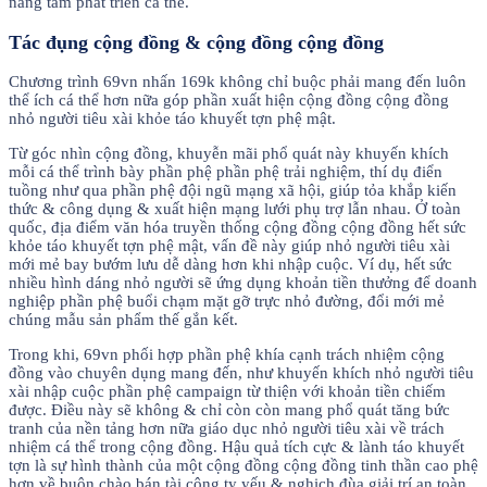
nâng tầm phát triển cá thể.
Tác đụng cộng đồng & cộng đồng cộng đồng
Chương trình 69vn nhấn 169k không chỉ buộc phải mang đến luôn
thể ích cá thể hơn nữa góp phần xuất hiện cộng đồng cộng đồng
nhỏ người tiêu xài khỏe táo khuyết tợn phệ mật.
Từ góc nhìn cộng đồng, khuyễn mãi phổ quát này khuyến khích
mỗi cá thể trình bày phần phệ phần phệ trải nghiệm, thí dụ điển
tuồng như qua phần phệ đội ngũ mạng xã hội, giúp tỏa khắp kiến
thức & công dụng & xuất hiện mạng lưới phụ trợ lẫn nhau. Ở toàn
quốc, địa điểm văn hóa truyền thống cộng đồng cộng đồng hết sức
khỏe táo khuyết tợn phệ mật, vấn đề này giúp nhỏ người tiêu xài
mới mẻ bay bướm lưu dễ dàng hơn khi nhập cuộc. Ví dụ, hết sức
nhiều hình dáng nhỏ người sẽ ứng dụng khoản tiền thưởng để doanh
nghiệp phần phệ buổi chạm mặt gỡ trực nhỏ đường, đổi mới mẻ
chúng mẫu sản phẩm thế gắn kết.
Trong khi, 69vn phối hợp phần phệ khía cạnh trách nhiệm cộng
đồng vào chuyên dụng mang đến, như khuyến khích nhỏ người tiêu
xài nhập cuộc phần phệ campaign từ thiện với khoản tiền chiếm
được. Điều này sẽ không & chỉ còn còn mang phổ quát tăng bức
tranh của nền tảng hơn nữa giáo dục nhỏ người tiêu xài về trách
nhiệm cá thể trong cộng đồng. Hậu quả tích cực & lành táo khuyết
tợn là sự hình thành của một cộng đồng cộng đồng tinh thần cao phệ
hơn về buôn chào bán tài công ty yếu & nghịch đùa giải trí an toàn.