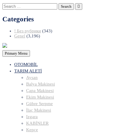
Search
for:
Categories
! Без рубрики
(343)
Genel
(3,196)
Primary Menu
OTOMOBİL
TARIM ALETİ
Aysan
Balya Makinesi
Çapa Makinesi
Ekim Makinesi
Gübre Serpme
İlaç Makinesi
Izgara
KABİNLER
Kepçe