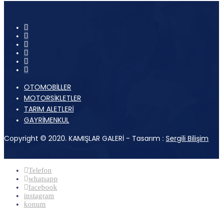
OTOMOBİLLER
MOTORSİKLETLER
TARIM ALETLERİ
GAYRİMENKUL
Copyright © 2020. KAMIŞLAR GALERİ - Tasarım :
Sergili Bilişim
Telefon
whatsapp
facebook
instagram
konum