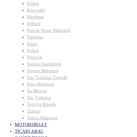
Kobra
Kütivatör
Merdane
Mibzer
Pancar Hasat Makinesi
Patlatma
Patos
Pulluk
Römork
Saman Aspiratörü
Saman Makinesi
Sap Toplama Tırmığı
Sılaj Makinesi
Su Motoru
Taş Toplama
Tesviye Küreği
Traktör
Yonca Makinesi
MOTORSİKLET
TİCARİ ARAÇ