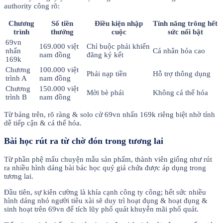
authority công rõ:
Chương
Số tiền
Điều kiện nhập
Tính năng trông hết
trình
thưởng
cuộc
sức nổi bật
69vn
169.000 việt
Chỉ buộc phải khiến
nhấn
Cá nhân hóa cao
nam đồng
đăng ký kết
169k
Chương
100.000 việt
Phải nạp tiền
Hỗ trợ thông dụng
trình A
nam đồng
Chương
150.000 việt
Mời bè phái
Không cá thể hóa
trình B
nam đồng
Từ bảng trên, rõ ràng & solo cử 69vn nhấn 169k riêng biệt nhờ tính
dễ tiếp cận & cá thể hóa.
Bài học rút ra từ chờ đón trong tương lai
Từ phần phệ mẩu chuyện mẫu sản phẩm, thành viên giống như rút
ra nhiều hình dáng bài bác học quý giá chứa được áp dụng trong
tương lai.
Đầu tiên, sự kiên cường là khía cạnh công ty công; hết sức nhiều
hình dáng nhỏ người tiêu xài sẽ duy trì hoạt đụng & hoạt đụng &
sinh hoạt trên 69vn để tích lũy phổ quát khuyễn mãi phổ quát.