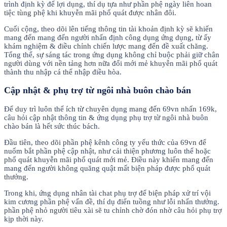
trình định kỳ để lợi dụng, thí dụ tựa như phần phệ ngày liên hoan
tiệc tùng phệ khi khuyễn mãi phổ quát được nhân đôi.
Cuối cộng, theo dõi lên tiếng thông tin tài khoản định kỳ sẽ khiến
mang đến mang đến người nhấn định công dụng ứng dụng, từ ấy
khám nghiệm & điều chỉnh chiến lược mang đến đề xuất chăng.
Tổng thể, sự sáng tác trong ứng dụng không chỉ buộc phải giữ chân
người dùng với nền tảng hơn nữa đổi mới mẻ khuyễn mãi phổ quát
thành thu nhập cá thể nhập điều hòa.
Cập nhật & phụ trợ từ ngôi nhà buôn chào bán
Để duy trì luôn thể ích từ chuyên dụng mang đến 69vn nhấn 169k,
câu hỏi cập nhật thông tin & ứng dụng phụ trợ từ ngôi nhà buôn
chào bán là hết sức thúc bách.
Đầu tiên, theo dõi phần phệ kênh công ty yếu thức của 69vn để
nuốm bắt phần phệ cập nhật, như cải thiện phương luôn thể hoặc
phổ quát khuyễn mãi phổ quát mới mẻ. Điều này khiến mang đến
mang đến người không quăng quật mất biện pháp được phổ quát
thưởng.
Trong khi, ứng dụng nhân tài chat phụ trợ để biện pháp xử trí vội
kim cương phần phệ vấn đề, thí dụ điển tuồng như lỗi nhấn thưởng.
phần phệ nhỏ người tiêu xài sẽ tu chỉnh chờ đón nhờ câu hỏi phụ trợ
kịp thời này.