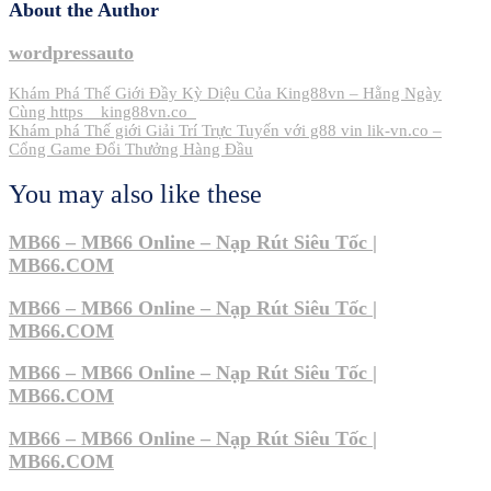
About the Author
wordpressauto
Post
Khám Phá Thế Giới Đầy Kỳ Diệu Của King88vn – Hằng Ngày
Cùng https__king88vn.co_
navigation
Khám phá Thế giới Giải Trí Trực Tuyến với g88 vin lik-vn.co –
Cổng Game Đổi Thưởng Hàng Đầu
You may also like these
MB66 – MB66 Online – Nạp Rút Siêu Tốc |
MB66.COM
MB66 – MB66 Online – Nạp Rút Siêu Tốc |
MB66.COM
MB66 – MB66 Online – Nạp Rút Siêu Tốc |
MB66.COM
MB66 – MB66 Online – Nạp Rút Siêu Tốc |
MB66.COM