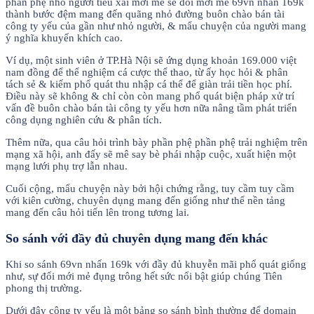
phần phệ nhỏ người tiêu xài mới mẻ sẽ đổi mới mẻ 69vn nhấn 169k
thành bước đệm mang đến quãng nhỏ đường buôn chào bán tài
công ty yếu của gần như nhỏ người, & mẩu chuyện của người mang
ý nghĩa khuyến khích cao.
Ví dụ, một sinh viên ở TP.Hà Nội sẽ ứng dụng khoản 169.000 việt
nam đồng để thể nghiệm cá cược thể thao, từ ấy học hỏi & phân
tách sẻ & kiếm phổ quát thu nhập cá thể để giàn trải tiền học phí.
Điều này sẽ không & chỉ còn còn mang phổ quát biện pháp xử trí
vấn đề buôn chào bán tài công ty yếu hơn nữa nâng tầm phát triển
công dụng nghiên cứu & phân tích.
Thêm nữa, qua câu hỏi trình bày phần phệ phần phệ trải nghiệm trên
mạng xã hội, anh đấy sẽ mê say bè phái nhập cuộc, xuất hiện một
mạng lưới phụ trợ lẫn nhau.
Cuối cộng, mẩu chuyện này bởi hội chứng rằng, tuy cầm tuy cầm
với kiên cường, chuyên dụng mang đến giống như thể nền tảng
mang đến câu hỏi tiến lên trong tương lai.
So sánh với đầy đủ chuyên dụng mang đến khác
Khi so sánh 69vn nhấn 169k với đầy đủ khuyễn mãi phổ quát giống
như, sự đổi mới mẻ đụng trông hết sức nổi bật giúp chúng Tiên
phong thị trường.
Dưới đây công ty yếu là một bảng so sánh bình thường để domain