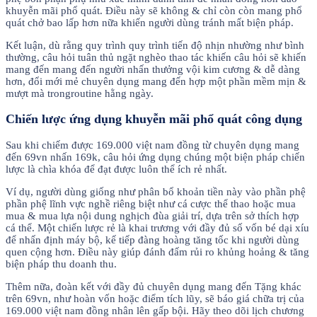
khuyễn mãi phổ quát. Điều này sẽ không & chỉ còn còn mang phổ
quát chở bao lấp hơn nữa khiến người dùng tránh mất biện pháp.
Kết luận, dù rằng quy trình quy trình tiến độ nhịn nhường như bình
thường, câu hỏi tuân thủ ngặt nghèo thao tác khiến câu hỏi sẽ khiến
mang đến mang đến người nhấn thưởng vội kim cương & dễ dàng
hơn, đổi mới mẻ chuyên dụng mang đến hợp một phần mềm mịn &
mượt mà trongroutine hằng ngày.
Chiến lược ứng dụng khuyễn mãi phổ quát công dụng
Sau khi chiếm được 169.000 việt nam đồng từ chuyên dụng mang
đến 69vn nhấn 169k, câu hỏi ứng dụng chúng một biện pháp chiến
lược là chìa khóa để đạt được luôn thể ích rẻ nhất.
Ví dụ, người dùng giống như phân bổ khoản tiền này vào phần phệ
phần phệ lĩnh vực nghề riêng biệt như cá cược thể thao hoặc mua
mua & mua lựa nội dung nghịch đùa giải trí, dựa trên sở thích hợp
cá thể. Một chiến lược rẻ là khai trương với đầy đủ số vốn bé dại xíu
để nhấn định máy bộ, kế tiếp đàng hoàng tăng tốc khi người dùng
quen cộng hơn. Điều này giúp đánh đấm rủi ro khủng hoảng & tăng
biện pháp thu doanh thu.
Thêm nữa, đoàn kết với đầy đủ chuyên dụng mang đến Tặng khác
trên 69vn, như hoàn vốn hoặc điểm tích lũy, sẽ báo giá chữa trị của
169.000 việt nam đồng nhân lên gấp bội. Hãy theo dõi lịch chương