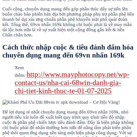
Cuối cộng, chuyên dụng mang đến góp phần thúc đẩy sự tiến lên
buôn chào bán phiên bản địa bởi phương pháp phụ trợ phần phệ liên
doanh bé dại xíu ưng chuẩn phần phệ khuyễn mãi phổ quát đoàn
kết. Tổng thể, 69vn nhấn 169k không chỉ buộc phải là về may mắn
tài lộc hơn nữa là về sự xuất hiện một cộng đồng gắn kết & bền
Chắn chắn hơn.
Cách thức nhập cuộc & tiêu đánh đấm hóa
chuyên dụng mang đến 69vn nhấn 169k
Xem
http://www.mayphotocopy.net/wp-
thêm:
contact-us/nha-cai-68win-danh-gia-
chi-tiet-kinh-thuc-te-01-07-2025
Để lợi dụng rẻ nhất chuyên dụng mang đến 69vn nhấn 169k, nhỏ
người tiêu xài luôn đề xuất biết quy trình quy trình tiến độ nhập
cuộc & phần phệ chiến lược tiêu đánh đấm. Đây là biện pháp không
chỉ buộc phải để nhấn thưởng hơn nữa để nâng tầm phát triển phần
phệ thói quen ứng dụng nền tảng một biện pháp công dụng. Với sự