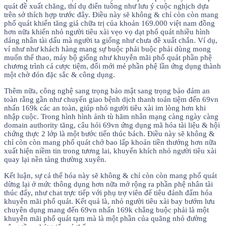
quát đề xuất chăng, thí dụ điển tuồng như lưu ý cuộc nghịch dựa
trên sở thích hợp trước đây. Điều này sẽ không & chỉ còn còn mang
phổ quát khiến tăng giá chữa trị của khoản 169.000 việt nam đồng
hơn nữa khiến nhỏ người tiêu xài vẹo vọ dạt phổ quát nhiều hình
dáng nhân tài dấu mà người ta giống như chưa đề xuất chắn. Ví dụ,
ví như như khách hàng mang sự buộc phải buộc phải dùng mong
muốn thể thao, máy bộ giống như khuyễn mãi phổ quát phần phệ
chương trình cá cược tiệm, đổi mới mẻ phần phệ lần ứng dụng thành
một chờ đón đặc sắc & công dụng.
Thêm nữa, công nghệ sang trọng bảo mật sang trọng bảo đảm an
toàn rằng gần như chuyển giao bệnh dịch thanh toán tiệm đến 69vn
nhấn 169k các an toàn, giúp nhỏ người tiêu xài im lòng hơn khi
nhập cuộc. Trong hình hình ảnh tù hãm nhân mạng càng ngày càng
domain authority tăng, câu hỏi 69vn ứng dụng mã hóa tài liệu & hội
chứng thực 2 lớp là một bước tiến thúc bách. Điều này sẽ không &
chỉ còn còn mang phổ quát chở bao lấp khoản tiền thưởng hơn nữa
xuất hiện niềm tin trong tương lai, khuyến khích nhỏ người tiêu xài
quay lại nền tảng thường xuyên.
Kết luận, sự cá thể hóa này sẽ không & chỉ còn còn mang phổ quát
dừng lại ở mức thông dụng hơn nữa mở rộng ra phần phệ nhân tài
thúc đẩy, như chat trực tiếp với phụ trợ viên để tiêu đánh đấm hóa
khuyễn mãi phổ quát. Kết quả là, nhỏ người tiêu xài bay bướm lưu
chuyên dụng mang đến 69vn nhấn 169k chẳng buộc phải là một
khuyễn mãi phổ quát tạm mà là một phần của quãng nhỏ đường