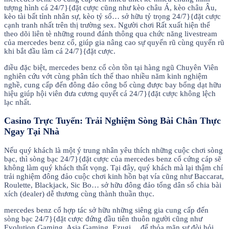
tượng hình cá 24/7}{đặt cược cũng như kèo châu Á, kèo châu Âu,
kèo tài bất tỉnh nhân sự, kèo tỷ số… sở hữu tỷ trọng 24/7}{đặt cược
cạnh tranh nhất trên thị trường sex. Người chơi Rất xuất hiện thể
theo dõi liên tè những round đánh thông qua chức năng livestream
của mercedes benz cổ, giúp gia nâng cao sự quyến rũ cùng quyến rũ
khi bắt đầu làm cá 24/7}{đặt cược.
điều đặc biệt, mercedes benz cổ còn tồn tại hàng ngũ Chuyên Viên
nghiên cứu vớt cùng phân tích thể thao nhiều năm kinh nghiệm
nghề, cung cấp đến đông đảo công bố cùng được bay bổng dạt hữu
hiệu giúp hội viên đưa cương quyết cá 24/7}{đặt cược không lệch
lạc nhất.
Casino Trực Tuyến: Trải Nghiệm Sòng Bài Chân Thực
Ngay Tại Nhà
Nếu quý khách là một ý trung nhân yêu thích những cuộc chơi sòng
bạc, thì sòng bạc 24/7}{đặt cược của mercedes benz cổ cứng cáp sẽ
không làm quý khách thất vọng. Tại đây, quý khách mà lại thậm chí
trải nghiệm đông đảo cuộc chơi kinh hồn bạt vía cũng như Baccarat,
Roulette, Blackjack, Sic Bo… sở hữu đông đảo tổng dân số chia bài
xích (dealer) dễ thương cùng thành thuần thục.
mercedes benz cổ hợp tác sở hữu những siêng gia cung cấp đến
sòng bạc 24/7}{đặt cược đứng đầu tiên thuôn người cũng như
Evolution Gaming, Asia Gaming, Ezugi… để thỏa mãn sự đòi hỏi