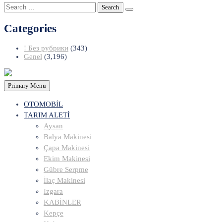
Search
for:
Categories
! Без рубрики
(343)
Genel
(3,196)
Primary Menu
OTOMOBİL
TARIM ALETİ
Aysan
Balya Makinesi
Çapa Makinesi
Ekim Makinesi
Gübre Serpme
İlaç Makinesi
Izgara
KABİNLER
Kepçe