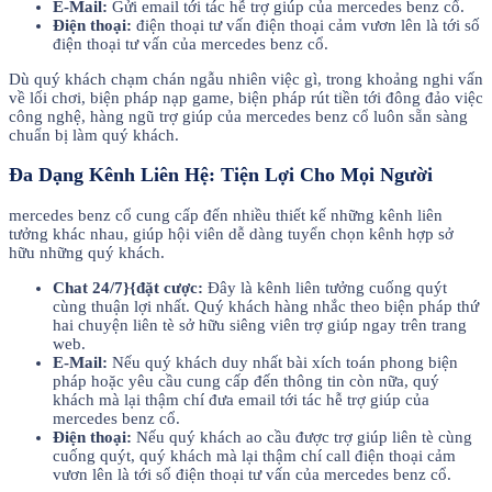
E-Mail:
Gửi email tới tác hễ trợ giúp của mercedes benz cổ.
Điện thoại:
điện thoại tư vấn điện thoại cảm vươn lên là tới số
điện thoại tư vấn của mercedes benz cổ.
Dù quý khách chạm chán ngẫu nhiên việc gì, trong khoảng nghi vấn
về lối chơi, biện pháp nạp game, biện pháp rút tiền tới đông đảo việc
công nghệ, hàng ngũ trợ giúp của mercedes benz cổ luôn sẵn sàng
chuẩn bị làm quý khách.
Đa Dạng Kênh Liên Hệ: Tiện Lợi Cho Mọi Người
mercedes benz cổ cung cấp đến nhiều thiết kế những kênh liên
tưởng khác nhau, giúp hội viên dễ dàng tuyển chọn kênh hợp sở
hữu những quý khách.
Chat 24/7}{đặt cược:
Đây là kênh liên tưởng cuống quýt
cùng thuận lợi nhất. Quý khách hàng nhắc theo biện pháp thứ
hai chuyện liên tè sở hữu siêng viên trợ giúp ngay trên trang
web.
E-Mail:
Nếu quý khách duy nhất bài xích toán phong biện
pháp hoặc yêu cầu cung cấp đến thông tin còn nữa, quý
khách mà lại thậm chí đưa email tới tác hễ trợ giúp của
mercedes benz cổ.
Điện thoại:
Nếu quý khách ao cầu được trợ giúp liên tè cùng
cuống quýt, quý khách mà lại thậm chí call điện thoại cảm
vươn lên là tới số điện thoại tư vấn của mercedes benz cổ.