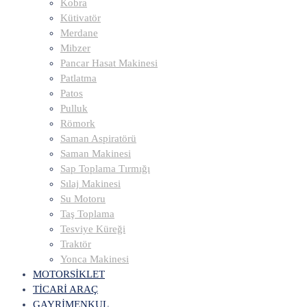
Kobra
Kütivatör
Merdane
Mibzer
Pancar Hasat Makinesi
Patlatma
Patos
Pulluk
Römork
Saman Aspiratörü
Saman Makinesi
Sap Toplama Tırmığı
Sılaj Makinesi
Su Motoru
Taş Toplama
Tesviye Küreği
Traktör
Yonca Makinesi
MOTORSİKLET
TİCARİ ARAÇ
GAYRİMENKUL