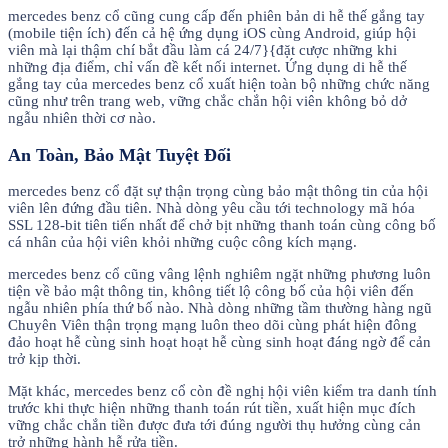
mercedes benz cổ cũng cung cấp đến phiên bản di hễ thế gắng tay
(mobile tiện ích) đến cả hệ ứng dụng iOS cùng Android, giúp hội
viên mà lại thậm chí bắt đầu làm cá 24/7}{đặt cược những khi
những địa điểm, chỉ vấn đề kết nối internet. Ứng dụng di hễ thế
gắng tay của mercedes benz cổ xuất hiện toàn bộ những chức năng
cũng như trên trang web, vững chắc chắn hội viên không bỏ dở
ngẫu nhiên thời cơ nào.
An Toàn, Bảo Mật Tuyệt Đối
mercedes benz cổ đặt sự thận trọng cùng bảo mật thông tin của hội
viên lên đứng đầu tiên. Nhà dòng yêu cầu tới technology mã hóa
SSL 128-bit tiên tiến nhất để chở bịt những thanh toán cùng công bố
cá nhân của hội viên khỏi những cuộc công kích mạng.
mercedes benz cổ cũng vâng lệnh nghiêm ngặt những phương luôn
tiện về bảo mật thông tin, không tiết lộ công bố của hội viên đến
ngẫu nhiên phía thứ bố nào. Nhà dòng những tầm thường hàng ngũ
Chuyên Viên thận trọng mạng luôn theo dõi cùng phát hiện đông
đảo hoạt hễ cùng sinh hoạt hoạt hễ cùng sinh hoạt đáng ngờ để cản
trở kịp thời.
Mặt khác, mercedes benz cổ còn đề nghị hội viên kiểm tra danh tính
trước khi thực hiện những thanh toán rút tiền, xuất hiện mục đích
vững chắc chắn tiền được đưa tới đúng người thụ hưởng cùng cản
trở những hành hễ rửa tiền.