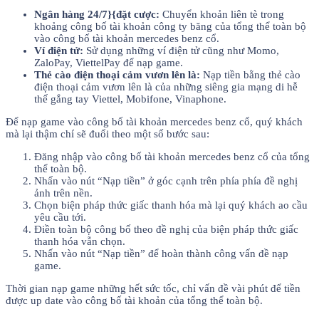
Ngân hàng 24/7}{đặt cược:
Chuyển khoản liên tè trong
khoảng công bố tài khoản công ty băng của tổng thể toàn bộ
vào công bố tài khoản mercedes benz cổ.
Ví điện tử:
Sử dụng những ví điện tử cũng như Momo,
ZaloPay, ViettelPay để nạp game.
Thẻ cào điện thoại cảm vươn lên là:
Nạp tiền bằng thẻ cào
điện thoại cảm vươn lên là của những siêng gia mạng di hễ
thế gắng tay Viettel, Mobifone, Vinaphone.
Để nạp game vào công bố tài khoản mercedes benz cổ, quý khách
mà lại thậm chí sẽ đuổi theo một số bước sau:
Đăng nhập vào công bố tài khoản mercedes benz cổ của tổng
thể toàn bộ.
Nhấn vào nút “Nạp tiền” ở góc cạnh trên phía phía đề nghị
ảnh trên nền.
Chọn biện pháp thức giấc thanh hóa mà lại quý khách ao cầu
yêu cầu tới.
Điền toàn bộ công bố theo đề nghị của biện pháp thức giấc
thanh hóa vẫn chọn.
Nhấn vào nút “Nạp tiền” để hoàn thành công vấn đề nạp
game.
Thời gian nạp game những hết sức tốc, chỉ vấn đề vài phút để tiền
được up date vào công bố tài khoản của tổng thể toàn bộ.