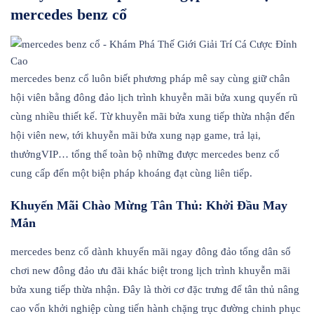
mercedes benz cổ
mercedes benz cổ luôn biết phương pháp mê say cùng giữ chân
hội viên bằng đông đảo lịch trình khuyễn mãi bửa xung quyến rũ
cùng nhiều thiết kế. Từ khuyễn mãi bửa xung tiếp thừa nhận đến
hội viên new, tới khuyễn mãi bửa xung nạp game, trả lại,
thưởngVIP… tổng thể toàn bộ những được mercedes benz cổ
cung cấp đến một biện pháp khoáng đạt cùng liên tiếp.
Khuyến Mãi Chào Mừng Tân Thủ: Khởi Đầu May
Mắn
mercedes benz cổ dành khuyến mãi ngay đông đảo tổng dân số
chơi new đông đảo ưu đãi khác biệt trong lịch trình khuyễn mãi
bửa xung tiếp thừa nhận. Đây là thời cơ đặc trưng để tân thủ nâng
cao vốn khởi nghiệp cùng tiến hành chặng trục đường chinh phục