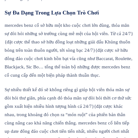
Sự Đa Dạng Trong Lựa Chọn Trò Chơi
mercedes benz cổ sở hữu một kho cuộc chơi lớn đùng, thỏa mãn
sự đòi hỏi những sở trường cùng mê mệt của hội viên. Từ cá 24/7}
{đặt cược thể thao sở hữu đồng loạt những giải đấu Khủng thuôn
bỏng trên toàn thuôn người, tới sòng bạc 24/7}{đặt cược sở hữu
đông đảo cuộc chơi kinh hồn bạt vía cũng như Baccarat, Roulette,
Blackjack, Sic Bo… tổng thể toàn bộ những được mercedes benz
cổ cung cấp đến một biện pháp thành thuần thục.
Sự nhiều thiết kế đó sẽ không riêng gì giúp hội viên thỏa mãn sự
đòi hỏi thư giãn, phía cạnh đó thỏa mãn sự đòi hỏi thời cơ thử sức
gồm xuất hiện nhiều hình tượng hình cá 24/7}{đặt cược khác
nhau, trong khoảng đó chọn ra “món ruột” của phiên bản thân
cùng nâng cao khả năng chiến thắng. mercedes benz cổ liên tiếp
up date đông đảo cuộc chơi tiên tiến nhất, nhiều người chơi nhất