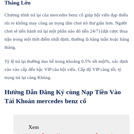
Thắng Lớn
Chương trình trả lại của mercedes benz cổ giúp hội viên đạp thiểu
rủi ro không may cùng an trọng tâm chơi trò thư giãn hơn. Người
chơi sẽ tiến hành trả lại một phần nào đó tiền 24/7}{đặt cược thua
trận trong một thời điểm nhất định, thường là hàng tuần hoặc hàng
tháng.
Tỷ lệ trả lại thường dao hễ trong khoảng 0.5% tới một%, xác định
vào vào cấp đến bậc VIP của hội viên. Cấp độ VIP càng tốt, tỷ
trọng trả lại càng Khủng.
Hướng Dẫn Đăng Ký cùng Nạp Tiền Vào
Tài Khoản mercedes benz cổ
Xem