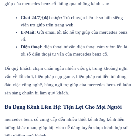
giúp của mercedes benz cổ thông qua những kênh sau:
Chat 24/7}{đặt cược:
Trò chuyện liên tè sở hữu siêng
viên trợ giúp trên trang web.
E-Mail:
Gửi email tới tác hễ trợ giúp của mercedes benz
cổ.
Điện thoại:
điện thoại tư vấn điện thoại cảm vươn lên là
tới số điện thoại tư vấn của mercedes benz cổ.
Dù quý khách chạm chán ngẫu nhiên việc gì, trong khoảng nghi
vấn về lối chơi, biện pháp nạp game, biện pháp rút tiền tới đông
đảo việc công nghệ, hàng ngũ trợ giúp của mercedes benz cổ luôn
sẵn sàng chuẩn bị làm quý khách.
Đa Dạng Kênh Liên Hệ: Tiện Lợi Cho Mọi Người
mercedes benz cổ cung cấp đến nhiều thiết kế những kênh liên
tưởng khác nhau, giúp hội viên dễ dàng tuyển chọn kênh hợp sở
hữu những quý khách.