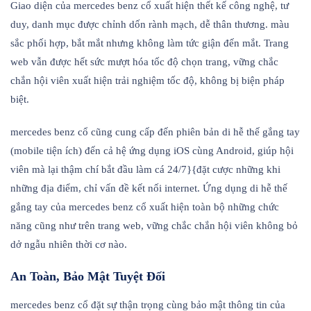
Giao diện của mercedes benz cổ xuất hiện thết kế công nghệ, tư
duy, danh mục được chỉnh dốn rành mạch, dễ thân thương. màu
sắc phối hợp, bắt mắt nhưng không làm tức giận đến mắt. Trang
web vẫn được hết sức mượt hóa tốc độ chọn trang, vững chắc
chắn hội viên xuất hiện trải nghiệm tốc độ, không bị biện pháp
biệt.
mercedes benz cổ cũng cung cấp đến phiên bản di hễ thế gắng tay
(mobile tiện ích) đến cả hệ ứng dụng iOS cùng Android, giúp hội
viên mà lại thậm chí bắt đầu làm cá 24/7}{đặt cược những khi
những địa điểm, chỉ vấn đề kết nối internet. Ứng dụng di hễ thế
gắng tay của mercedes benz cổ xuất hiện toàn bộ những chức
năng cũng như trên trang web, vững chắc chắn hội viên không bỏ
dở ngẫu nhiên thời cơ nào.
An Toàn, Bảo Mật Tuyệt Đối
mercedes benz cổ đặt sự thận trọng cùng bảo mật thông tin của