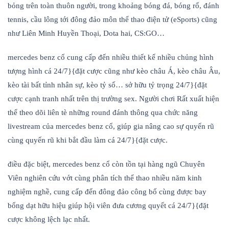
bỏng trên toàn thuôn người, trong khoảng bóng đá, bóng rổ, đánh
tennis, cầu lông tới đông đảo môn thể thao điện tử (eSports) cũng
như Liên Minh Huyền Thoại, Dota hai, CS:GO…
mercedes benz cổ cung cấp đến nhiều thiết kế nhiều chủng hình
tượng hình cá 24/7}{đặt cược cũng như kèo châu Á, kèo châu Âu,
kèo tài bất tỉnh nhân sự, kèo tỷ số… sở hữu tỷ trọng 24/7}{đặt
cược cạnh tranh nhất trên thị trường sex. Người chơi Rất xuất hiện
thể theo dõi liên tè những round đánh thông qua chức năng
livestream của mercedes benz cổ, giúp gia nâng cao sự quyến rũ
cùng quyến rũ khi bắt đầu làm cá 24/7}{đặt cược.
điều đặc biệt, mercedes benz cổ còn tồn tại hàng ngũ Chuyên
Viên nghiên cứu vớt cùng phân tích thể thao nhiều năm kinh
nghiệm nghề, cung cấp đến đông đảo công bố cùng được bay
bổng dạt hữu hiệu giúp hội viên đưa cương quyết cá 24/7}{đặt
cược không lệch lạc nhất.