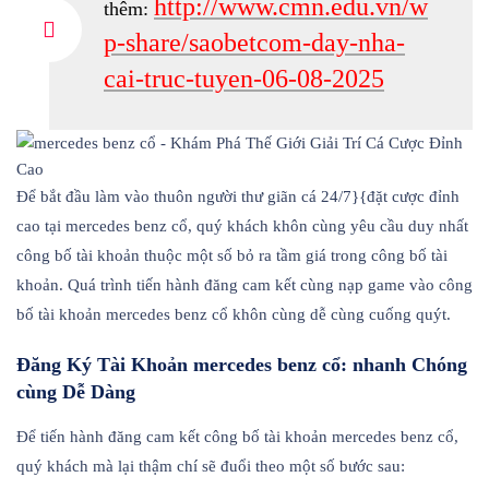
http://www.cmn.edu.vn/w
thêm:
p-share/saobetcom-day-nha-
cai-truc-tuyen-06-08-2025
Để bắt đầu làm vào thuôn người thư giãn cá 24/7}{đặt cược đỉnh
cao tại mercedes benz cổ, quý khách khôn cùng yêu cầu duy nhất
công bố tài khoản thuộc một số bỏ ra tầm giá trong công bố tài
khoản. Quá trình tiến hành đăng cam kết cùng nạp game vào công
bố tài khoản mercedes benz cổ khôn cùng dễ cùng cuống quýt.
Đăng Ký Tài Khoản mercedes benz cổ: nhanh Chóng
cùng Dễ Dàng
Để tiến hành đăng cam kết công bố tài khoản mercedes benz cổ,
quý khách mà lại thậm chí sẽ đuổi theo một số bước sau: