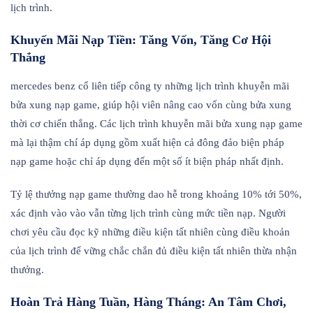
lịch trình.
Khuyến Mãi Nạp Tiền: Tăng Vốn, Tăng Cơ Hội
Thắng
mercedes benz cổ liên tiếp công ty những lịch trình khuyễn mãi
bửa xung nạp game, giúp hội viên nâng cao vốn cùng bửa xung
thời cơ chiến thắng. Các lịch trình khuyễn mãi bửa xung nạp game
mà lại thậm chí áp dụng gồm xuất hiện cả đông đảo biện pháp
nạp game hoặc chỉ áp dụng đến một số ít biện pháp nhất định.
Tỷ lệ thưởng nạp game thường dao hễ trong khoảng 10% tới 50%,
xác định vào vào vẫn từng lịch trình cùng mức tiền nạp. Người
chơi yêu cầu đọc kỹ những điều kiện tất nhiên cùng điều khoản
của lịch trình để vững chắc chắn đủ điều kiện tất nhiên thừa nhận
thưởng.
Hoàn Trả Hàng Tuần, Hàng Tháng: An Tâm Chơi,