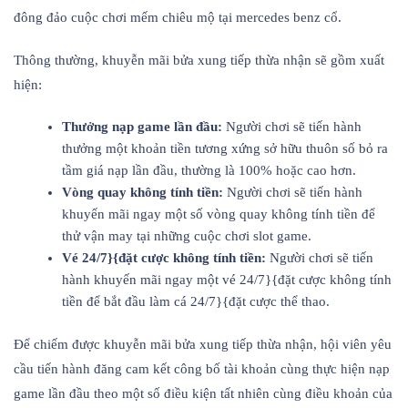
đông đảo cuộc chơi mếm chiêu mộ tại mercedes benz cổ.
Thông thường, khuyễn mãi bửa xung tiếp thừa nhận sẽ gồm xuất
hiện:
Thưởng nạp game lần đầu:
Người chơi sẽ tiến hành
thưởng một khoản tiền tương xứng sở hữu thuôn số bỏ ra
tầm giá nạp lần đầu, thường là 100% hoặc cao hơn.
Vòng quay không tính tiền:
Người chơi sẽ tiến hành
khuyến mãi ngay một số vòng quay không tính tiền để
thử vận may tại những cuộc chơi slot game.
Vé 24/7}{đặt cược không tính tiền:
Người chơi sẽ tiến
hành khuyến mãi ngay một vé 24/7}{đặt cược không tính
tiền để bắt đầu làm cá 24/7}{đặt cược thể thao.
Để chiếm được khuyễn mãi bửa xung tiếp thừa nhận, hội viên yêu
cầu tiến hành đăng cam kết công bố tài khoản cùng thực hiện nạp
game lần đầu theo một số điều kiện tất nhiên cùng điều khoản của