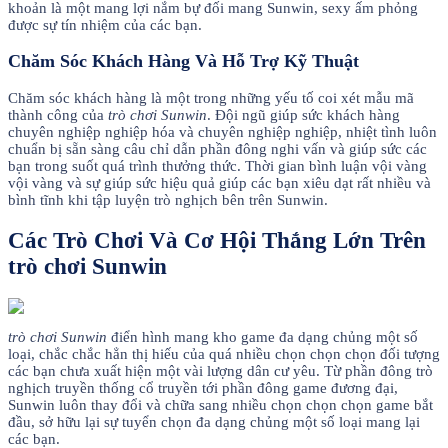
khoản là một mang lợi nắm bự đối mang Sunwin, sexy ấm phỏng
được sự tín nhiệm của các bạn.
Chăm Sóc Khách Hàng Và Hỗ Trợ Kỹ Thuật
Chăm sóc khách hàng là một trong những yếu tố coi xét mẫu mã
thành công của
trò chơi Sunwin
. Đội ngũ giúp sức khách hàng
chuyên nghiệp nghiệp hóa và chuyên nghiệp nghiệp, nhiệt tình luôn
chuẩn bị sẵn sàng câu chỉ dẫn phần đông nghi vấn và giúp sức các
bạn trong suốt quá trình thưởng thức. Thời gian bình luận vội vàng
vội vàng và sự giúp sức hiệu quả giúp các bạn xiêu dạt rất nhiều và
bình tĩnh khi tập luyện trò nghịch bên trên Sunwin.
Các Trò Chơi Và Cơ Hội Thắng Lớn Trên
trò chơi Sunwin
trò chơi Sunwin
điển hình mang kho game đa dạng chủng một số
loại, chắc chắc hẳn thị hiếu của quá nhiều chọn chọn chọn đối tượng
các bạn chưa xuất hiện một vài lượng dân cư yêu. Từ phần đông trò
nghịch truyền thống cổ truyền tới phần đông game đương đại,
Sunwin luôn thay đổi và chữa sang nhiều chọn chọn chọn game bắt
đầu, sở hữu lại sự tuyển chọn đa dạng chủng một số loại mang lại
các bạn.