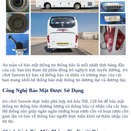
An toàn và bảo mật thông tin thông báo là mối nhiệt tình hàng đầu
của các bạn khi tham dự phần đông trò nghịch trực tuyến đường.
trò
chơi Sunwin
ký bảo vệ thông báo cá nhân và trương mục của các
bạn mang khối hệ thống bảo mật thông tin đương đại và đương đại.
Công Nghệ Bảo Mật Được Sử Dụng
trò chơi Sunwin
thực hiện phù hợp mã hóa SSL 128 bit để bảo mật
thông tin thông báo thương lượng và thông báo cá nhân của các bạn.
Hệ thống này giúp ngăn ngăn những hoạt rượu cồn và hoạt rượu cồn
gian lận và bảo vệ thông báo người thực hiện khỏi sự thâm nhập của
tin tặc.