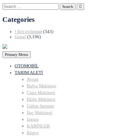
Search
for:
Categories
! Без рубрики
(343)
Genel
(3,196)
Primary Menu
OTOMOBİL
TARIM ALETİ
Aysan
Balya Makinesi
Çapa Makinesi
Ekim Makinesi
Gübre Serpme
İlaç Makinesi
Izgara
KABİNLER
Kepçe