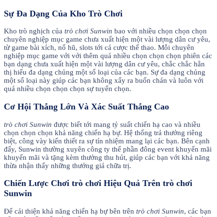
Sự Đa Dạng Của Kho Trò Chơi
Kho trò nghịch của
trò chơi Sunwin
bao với nhiều chọn chọn chọn
chuyên nghiệp mục game chưa xuất hiện một vài lượng dân cư yêu,
từ game bài xích, nổ hũ, slots tới cá cược thể thao. Mỗi chuyên
nghiệp mục game với với thêm quá nhiều chọn chọn chọn phiên các
bạn dạng chưa xuất hiện một vài lượng dân cư yêu, chắc chắc hẳn
thị hiếu đa dạng chủng một số loại của các bạn. Sự đa dạng chủng
một số loại này giúp các bạn không xẩy ra buốn chán và luôn với
quá nhiều chọn chọn chọn sự tuyển chọn.
Cơ Hội Thắng Lớn Và Xác Suất Thắng Cao
trò chơi Sunwin
được biết tới mang tỷ suất chiến hạ cao và nhiều
chọn chọn chọn khả năng chiến hạ bự. Hệ thống trả thưởng riêng
biệt, công vày kiến thiết ra sự tín nhiệm mang lại các bạn. Bên cạnh
đấy, Sunwin thường xuyên công ty thể phần đông event khuyến mãi
khuyến mãi và tặng kèm thưởng thu hút, giúp các bạn với khả năng
thừa nhận thấy những thưởng giá chữa trị.
Chiến Lược Chơi trò chơi Hiệu Quả Trên trò chơi
Sunwin
Để cải thiện khả năng chiến hạ bự bên trên
trò chơi Sunwin
, các bạn