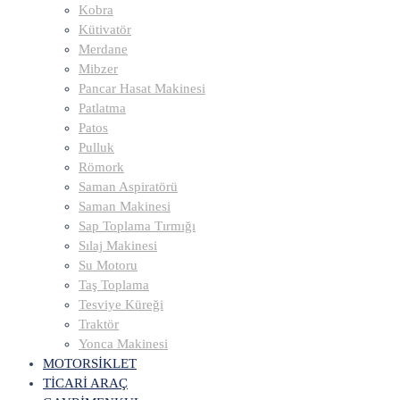
Kobra
Kütivatör
Merdane
Mibzer
Pancar Hasat Makinesi
Patlatma
Patos
Pulluk
Römork
Saman Aspiratörü
Saman Makinesi
Sap Toplama Tırmığı
Sılaj Makinesi
Su Motoru
Taş Toplama
Tesviye Küreği
Traktör
Yonca Makinesi
MOTORSİKLET
TİCARİ ARAÇ