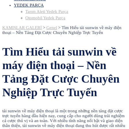
YEDEK PARÇA
Tarım Aleti Yedek Parça
Otomobil Yedek Parça
KAMIŞLAR GALERİ
>
Genel
>
Tìm Hiểu tải sunwin về máy điện
thoại – Nền Tảng Đặt Cược Chuyên Nghiệp Trực Tuyến
Tìm Hiểu tải sunwin về
máy điện thoại – Nền
Tảng Đặt Cược Chuyên
Nghiệp Trực Tuyến
tải sunwin về máy điện thoại là một trong những nền tảng đặt cược
trực tuyến hàng đầu hiện nay, cung cấp cho người dùng trải nghiệm
cá cược thú vị và an toàn. Với nhiều tính năng nổi bật và giao diện
thân thiện, tải sunwin về máy điện thoại đang thu hút được rất nhiều