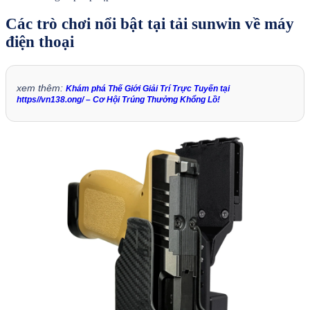
Các trò chơi nổi bật tại tải sunwin về máy
điện thoại
xem thêm:
Khám phá Thế Giới Giải Trí Trực Tuyến tại
https//vn138.ong/ – Cơ Hội Trúng Thưởng Khổng Lồ!