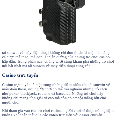
tải sunwin về máy điện thoại không chỉ đơn thuần là một nền tảng
cá cược thể thao, mà còn là thiên đường của những trò chơi casino
hấp dẫn. Trong phần này, chúng ta sẽ cùng khám phá những trò chơi
nổi bật nhất mà tải sunwin về máy điện thoại cung cấp.
Casino trực tuyến
Casino trực tuyến là một trong những điểm nhấn của tải sunwin về
máy điện thoại, nơi người chơi có thể trải nghiệm những trò chơi
như poker, blackjack, roulette và baccarat. Những trò chơi này
không chỉ mang tính giải trí cao mà còn có cơ hội thắng lớn cho
người chơi.
Khi tham gia vào các trò chơi casino, người chơi sẽ được trải nghiệm
không khí chân thật qua các video trực tiếp với dealer chuyên