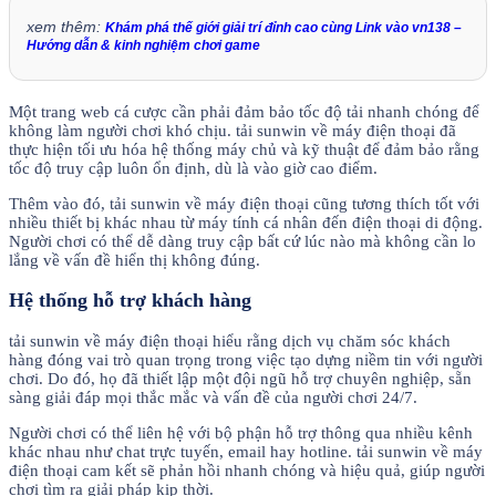
xem thêm:
Khám phá thế giới giải trí đỉnh cao cùng Link vào vn138 –
Hướng dẫn & kinh nghiệm chơi game
Một trang web cá cược cần phải đảm bảo tốc độ tải nhanh chóng để
không làm người chơi khó chịu. tải sunwin về máy điện thoại đã
thực hiện tối ưu hóa hệ thống máy chủ và kỹ thuật để đảm bảo rằng
tốc độ truy cập luôn ổn định, dù là vào giờ cao điểm.
Thêm vào đó, tải sunwin về máy điện thoại cũng tương thích tốt với
nhiều thiết bị khác nhau từ máy tính cá nhân đến điện thoại di động.
Người chơi có thể dễ dàng truy cập bất cứ lúc nào mà không cần lo
lắng về vấn đề hiển thị không đúng.
Hệ thống hỗ trợ khách hàng
tải sunwin về máy điện thoại hiểu rằng dịch vụ chăm sóc khách
hàng đóng vai trò quan trọng trong việc tạo dựng niềm tin với người
chơi. Do đó, họ đã thiết lập một đội ngũ hỗ trợ chuyên nghiệp, sẵn
sàng giải đáp mọi thắc mắc và vấn đề của người chơi 24/7.
Người chơi có thể liên hệ với bộ phận hỗ trợ thông qua nhiều kênh
khác nhau như chat trực tuyến, email hay hotline. tải sunwin về máy
điện thoại cam kết sẽ phản hồi nhanh chóng và hiệu quả, giúp người
chơi tìm ra giải pháp kịp thời.