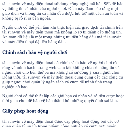
tải sunwin về máy điện thoại sử dụng công nghệ mã hóa SSL để bảo
vệ thông tin cá nhân của người chơi. Điều này đảm bảo rằng mọi
giao dịch và thông tin cá nhân đều được lưu trữ một cách an toàn và
không bị rò rỉ ra bên ngoài.
Người chơi có thể yên tâm khi thực hiện các giao dịch tài chính trên
tải sunwin về máy điện thoại mà không lo sợ bị đánh cắp thông tin.
An toàn dữ liệu là một trong những ưu tiên hàng đầu mà tải sunwin
về máy điện thoại đặt lên hàng đầu.
Chính sách bảo vệ người chơi
tải sunwin về máy điện thoại có chính sách bảo vệ người chơi rõ
ràng và minh bạch. Trang web cam kết không chia sẻ thông tin của
người chơi cho bên thứ ba mà không có sự đồng ý của người chơi.
Đồng thời, tải sunwin về máy điện thoại cũng cung cấp các công cụ
giúp người chơi quản lý ngân sách cá cược để tránh tình trạng
nghiện cờ bạc.
Người chơi có thể thiết lập các giới hạn cá nhân về số tiền cược hoặc
thời gian chơi để bảo vệ bản thân khỏi những quyết định sai lầm.
Giấy phép hoạt động
tải sunwin về máy điện thoại được cấp phép hoạt động bởi các cơ
quan quản lý uy tín trong ngành công nghiệp cá cược trực tuyến.