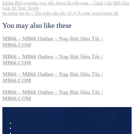
Post
Khám Phá youtube trực tiếp bóng đá việt nam – Cánh Cửa Mới Cho
Giải Trí Trực Tuyến
navigation
tin bóng đa vn – Tìm hiểu sâu sắc về tỷ lệ cược trong bóng đá
You may also like these
MB66 – MB66 Online – Nạp Rút Siêu Tốc |
MB66.COM
MB66 – MB66 Online – Nạp Rút Siêu Tốc |
MB66.COM
MB66 – MB66 Online – Nạp Rút Siêu Tốc |
MB66.COM
MB66 – MB66 Online – Nạp Rút Siêu Tốc |
MB66.COM