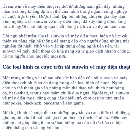
tải sunwin về máy điện thoại ra đời từ những năm gần đây, nhưng
nhanh chóng khẳng định vị thế của mình trong ngành công nghiệp
cá cược trực tuyến. Được thành lập bởi những chuyên gia dày dạn
kinh nghiệm, tải sunwin về máy điện thoại đã xây dựng được lòng
tin với người chơi thông qua chất lượng dịch vụ và độ an toàn cao.
Đội ngũ phát triển của tải sunwin về máy điện thoại luôn nỗ lực cải
thiện và nâng cấp hệ thống để mang đến cho người dùng những trải
nghiệm tốt nhất. Nhờ vào việc áp dụng công nghệ tiên tiến, tải
sunwin về máy điện thoại có khả năng xử lý giao dịch nhanh chóng,
hỗ trợ người chơi mọi lúc mọi nơi.
Các loại hình cá cược trên tải sunwin về máy điện thoại
Một trong những yếu tố tạo nên sức hấp dẫn của tải sunwin về máy
điện thoại chính là sự đa dạng trong các loại hình cá cược. Người
chơi có thể tham gia vào những môn thể thao yêu thích như bóng
đá, basketball, tennis hay thậm chí là đua ngựa. Ngoài ra, tải sunwin
về máy điện thoại cũng cung cấp nhiều trò chơi casino trực tuyến
như poker, blackjack, baccarat và slot game.
Mỗi loại hình cá cược đều có những quy tắc và cách thức chơi riêng,
giúp người chơi thoải mái lựa chọn theo sở thích cá nhân. Điều này
không chỉ giúp tăng thêm sự hào hứng mà còn tối ưu hóa cơ hội
chiến thắng cho các người chơi.