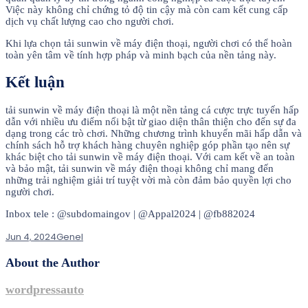
Việc này không chỉ chứng tỏ độ tin cậy mà còn cam kết cung cấp
dịch vụ chất lượng cao cho người chơi.
Khi lựa chọn tải sunwin về máy điện thoại, người chơi có thể hoàn
toàn yên tâm về tính hợp pháp và minh bạch của nền tảng này.
Kết luận
tải sunwin về máy điện thoại là một nền tảng cá cược trực tuyến hấp
dẫn với nhiều ưu điểm nổi bật từ giao diện thân thiện cho đến sự đa
dạng trong các trò chơi. Những chương trình khuyến mãi hấp dẫn và
chính sách hỗ trợ khách hàng chuyên nghiệp góp phần tạo nên sự
khác biệt cho tải sunwin về máy điện thoại. Với cam kết về an toàn
và bảo mật, tải sunwin về máy điện thoại không chỉ mang đến
những trải nghiệm giải trí tuyệt vời mà còn đảm bảo quyền lợi cho
người chơi.
Inbox tele : @subdomaingov | @Appal2024 | @fb882024
Jun 4, 2024
Genel
About the Author
wordpressauto