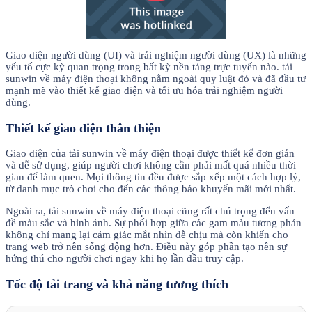
Giao diện người dùng (UI) và trải nghiệm người dùng (UX) là những
yếu tố cực kỳ quan trọng trong bất kỳ nền tảng trực tuyến nào. tải
sunwin về máy điện thoại không nằm ngoài quy luật đó và đã đầu tư
mạnh mẽ vào thiết kế giao diện và tối ưu hóa trải nghiệm người
dùng.
Thiết kế giao diện thân thiện
Giao diện của tải sunwin về máy điện thoại được thiết kế đơn giản
và dễ sử dụng, giúp người chơi không cần phải mất quá nhiều thời
gian để làm quen. Mọi thông tin đều được sắp xếp một cách hợp lý,
từ danh mục trò chơi cho đến các thông báo khuyến mãi mới nhất.
Ngoài ra, tải sunwin về máy điện thoại cũng rất chú trọng đến vấn
đề màu sắc và hình ảnh. Sự phối hợp giữa các gam màu tương phản
không chỉ mang lại cảm giác mắt nhìn dễ chịu mà còn khiến cho
trang web trở nên sống động hơn. Điều này góp phần tạo nên sự
hứng thú cho người chơi ngay khi họ lần đầu truy cập.
Tốc độ tải trang và khả năng tương thích