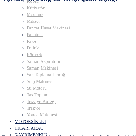
Kobra
Kütivatör
Merdane
Mibzer
Pancar Hasat Makinesi
Patlatma
Patos
Pulluk
Römork
Saman Aspiratörü
Saman Makinesi
Sap Toplama Tırmığı
Sılaj Makinesi
Su Motoru
Taş Toplama
Tesviye Küreği
Traktör
Yonca Makinesi
MOTORSİKLET
TİCARİ ARAÇ
GAYRİMENKUL