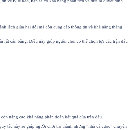
tin về tỷ lệ kèo, bạn sẽ có khả năng phân tích và đưa ra quyết định
ênh lệch giữa hai đội mà còn cung cấp thông tin về khả năng thắng
ấu rất cân bằng. Điều này giúp người chơi có thể chọn lựa các trận đấu
:
mà còn nâng cao khả năng phán đoán kết quả của trận đấu.
 quy tắc này sẽ giúp người chơi trở thành những “nhà cá cược” chuyên