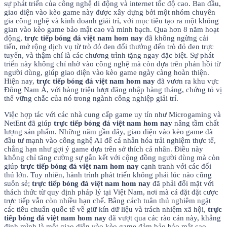
sự phát triển của công nghệ di động và internet tốc độ cao. Ban đầu,
giao diện vào kèo game này được xây dựng bởi một nhóm chuyên
gia công nghệ và kinh doanh giải trí, với mục tiêu tạo ra một không
gian vào kèo game bảo mật cao và minh bạch. Qua hơn 8 năm hoạt
động,
trực tiếp bóng đá việt nam hom nay
đã không ngừng cải
tiến, mở rộng dịch vụ từ trò đỏ đen đổi thưởng đến trò đỏ đen trực
tuyến, và thậm chí là các chương trình tặng ngay đặc biệt. Sự phát
triển này không chỉ nhờ vào công nghệ mà còn dựa trên phản hồi từ
người dùng, giúp giao diện vào kèo game ngày càng hoàn thiện.
Hiện nay,
trực tiếp bóng đá việt nam hom nay
đã vươn ra khu vực
Đông Nam Á, với hàng triệu lượt đăng nhập hàng tháng, chứng tỏ vị
thế vững chắc của nó trong ngành công nghiệp giải trí.
Việc hợp tác với các nhà cung cấp game uy tín như Microgaming và
NetEnt đã giúp
trực tiếp bóng đá việt nam hom nay
nâng tầm chất
lượng sản phẩm. Những năm gần đây, giao diện vào kèo game đã
đầu tư mạnh vào công nghệ AI để cá nhân hóa trải nghiệm thực tế,
chẳng hạn như gợi ý game dựa trên sở thích cá nhân. Điều này
không chỉ tăng cường sự gắn kết với cộng đồng người dùng mà còn
giúp
trực tiếp bóng đá việt nam hom nay
cạnh tranh với các đối
thủ lớn. Tuy nhiên, hành trình phát triển không phải lúc nào cũng
suôn sẻ;
trực tiếp bóng đá việt nam hom nay
đã phải đối mặt với
thách thức từ quy định pháp lý tại Việt Nam, nơi mà cá đặt đặt cược
trực tiếp vẫn còn nhiều hạn chế. Bằng cách tuân thủ nghiêm ngặt
các tiêu chuẩn quốc tế về giữ kín dữ liệu và trách nhiệm xã hội,
trực
tiếp bóng đá việt nam hom nay
đã vượt qua các rào cản này, khẳng
định mình là một giao diện vào kèo game đảm bảo bảo mật cao.