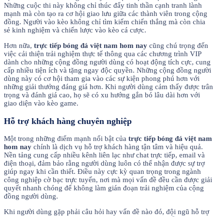
Những cuộc thi này không chỉ thúc đẩy tinh thần cạnh tranh lành
mạnh mà còn tạo ra cơ hội giao lưu giữa các thành viên trong cộng
đồng. Người vào kèo không chỉ tìm kiếm chiến thắng mà còn chia
sẻ kinh nghiệm và chiến lược vào kèo cá cược.
Hơn nữa,
trực tiếp bóng đá việt nam hom nay
cũng chú trọng đến
việc cải thiện trải nghiệm thực tế thông qua các chương trình VIP
dành cho những cộng đồng người dùng có hoạt động tích cực, cung
cấp nhiều tiện ích và tặng ngay độc quyền. Những cộng đồng người
dùng này có cơ hội tham gia vào các sự kiện phong phú hơn với
những giải thưởng đáng giá hơn. Khi người dùng cảm thấy được trân
trọng và đánh giá cao, họ sẽ có xu hướng gắn bó lâu dài hơn với
giao diện vào kèo game.
Hỗ trợ khách hàng chuyên nghiệp
Một trong những điểm mạnh nổi bật của
trực tiếp bóng đá việt nam
hom nay
chính là dịch vụ hỗ trợ khách hàng tận tâm và hiệu quả.
Nền tảng cung cấp nhiều kênh liên lạc như chat trực tiếp, email và
điện thoại, đảm bảo rằng người dùng luôn có thể nhận được sự trợ
giúp ngay khi cần thiết. Điều này cực kỳ quan trọng trong ngành
công nghiệp cờ bạc trực tuyến, nơi mà mọi vấn đề đều cần được giải
quyết nhanh chóng để không làm gián đoạn trải nghiệm của cộng
đồng người dùng.
Khi người dùng gặp phải câu hỏi hay vấn đề nào đó, đội ngũ hỗ trợ