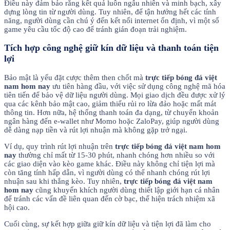
Điều này đảm bảo rằng kết quả luôn ngẫu nhiên và minh bạch, xây
dựng lòng tin từ người dùng. Tuy nhiên, để tận hưởng hết các tính
năng, người dùng cần chú ý đến kết nối internet ổn định, vì một số
game yêu cầu tốc độ cao để tránh gián đoạn trải nghiệm.
Tích hợp công nghệ giữ kín dữ liệu và thanh toán tiện
lợi
Bảo mật là yếu đặt cược thêm then chốt mà
trực tiếp bóng đá việt
nam hom nay
ưu tiên hàng đầu, với việc sử dụng công nghệ mã hóa
tiên tiến để bảo vệ dữ liệu người dùng. Mọi giao dịch đều được xử lý
qua các kênh bảo mật cao, giảm thiểu rủi ro lừa đảo hoặc mất mát
thông tin. Hơn nữa, hệ thống thanh toán đa dạng, từ chuyển khoản
ngân hàng đến e-wallet như Momo hoặc ZaloPay, giúp người dùng
dễ dàng nạp tiền và rút lợi nhuận mà không gặp trở ngại.
Ví dụ, quy trình rút lợi nhuận trên
trực tiếp bóng đá việt nam hom
nay
thường chỉ mất từ 15-30 phút, nhanh chóng hơn nhiều so với
các giao diện vào kèo game khác. Điều này không chỉ tiện lợi mà
còn tăng tính hấp dẫn, vì người dùng có thể nhanh chóng rút lợi
nhuận sau khi thắng kèo. Tuy nhiên,
trực tiếp bóng đá việt nam
hom nay
cũng khuyến khích người dùng thiết lập giới hạn cá nhân
để tránh các vấn đề liên quan đến cờ bạc, thể hiện trách nhiệm xã
hội cao.
Cuối cùng, sự kết hợp giữa giữ kín dữ liệu và tiện lợi đã làm cho