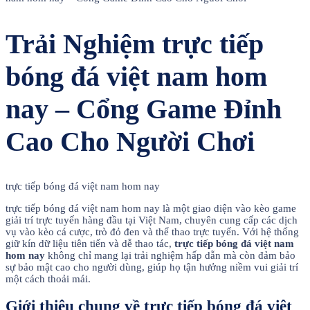
Trải Nghiệm trực tiếp
bóng đá việt nam hom
nay – Cổng Game Đỉnh
Cao Cho Người Chơi
trực tiếp bóng đá việt nam hom nay
trực tiếp bóng đá việt nam hom nay là một giao diện vào kèo game
giải trí trực tuyến hàng đầu tại Việt Nam, chuyên cung cấp các dịch
vụ vào kèo cá cược, trò đỏ đen và thể thao trực tuyến. Với hệ thống
giữ kín dữ liệu tiên tiến và dễ thao tác,
trực tiếp bóng đá việt nam
hom nay
không chỉ mang lại trải nghiệm hấp dẫn mà còn đảm bảo
sự bảo mật cao cho người dùng, giúp họ tận hưởng niềm vui giải trí
một cách thoải mái.
Giới thiệu chung về
trực tiếp bóng đá việt