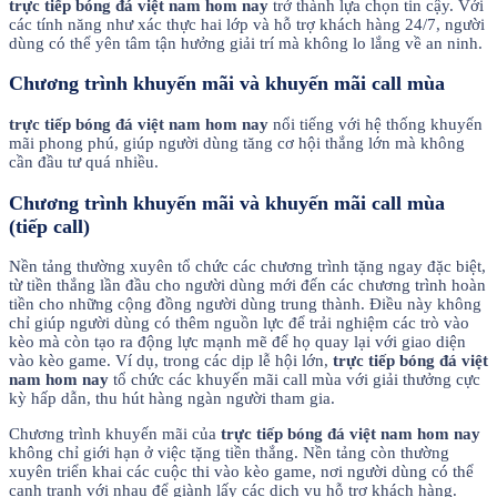
trực tiếp bóng đá việt nam hom nay
trở thành lựa chọn tin cậy. Với
các tính năng như xác thực hai lớp và hỗ trợ khách hàng 24/7, người
dùng có thể yên tâm tận hưởng giải trí mà không lo lắng về an ninh.
Chương trình khuyến mãi và khuyến mãi call mùa
trực tiếp bóng đá việt nam hom nay
nổi tiếng với hệ thống khuyến
mãi phong phú, giúp người dùng tăng cơ hội thắng lớn mà không
cần đầu tư quá nhiều.
Chương trình khuyến mãi và khuyến mãi call mùa
(tiếp call)
Nền tảng thường xuyên tổ chức các chương trình tặng ngay đặc biệt,
từ tiền thắng lần đầu cho người dùng mới đến các chương trình hoàn
tiền cho những cộng đồng người dùng trung thành. Điều này không
chỉ giúp người dùng có thêm nguồn lực để trải nghiệm các trò vào
kèo mà còn tạo ra động lực mạnh mẽ để họ quay lại với giao diện
vào kèo game. Ví dụ, trong các dịp lễ hội lớn,
trực tiếp bóng đá việt
nam hom nay
tổ chức các khuyến mãi call mùa với giải thưởng cực
kỳ hấp dẫn, thu hút hàng ngàn người tham gia.
Chương trình khuyến mãi của
trực tiếp bóng đá việt nam hom nay
không chỉ giới hạn ở việc tặng tiền thắng. Nền tảng còn thường
xuyên triển khai các cuộc thi vào kèo game, nơi người dùng có thể
cạnh tranh với nhau để giành lấy các dịch vụ hỗ trợ khách hàng.