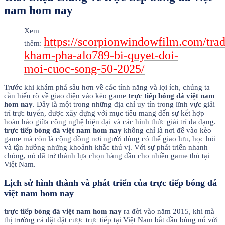
nam hom nay
Xem
https://scorpionwindowfilm.com/trad
thêm:
kham-pha-alo789-bi-quyet-doi-
moi-cuoc-song-50-2025/
Trước khi khám phá sâu hơn về các tính năng và lợi ích, chúng ta
cần hiểu rõ về giao diện vào kèo game
trực tiếp bóng đá việt nam
hom nay
. Đây là một trong những địa chỉ uy tín trong lĩnh vực giải
trí trực tuyến, được xây dựng với mục tiêu mang đến sự kết hợp
hoàn hảo giữa công nghệ hiện đại và các hình thức giải trí đa dạng.
trực tiếp bóng đá việt nam hom nay
không chỉ là nơi để vào kèo
game mà còn là cộng đồng nơi người dùng có thể giao lưu, học hỏi
và tận hưởng những khoảnh khắc thú vị. Với sự phát triển nhanh
chóng, nó đã trở thành lựa chọn hàng đầu cho nhiều game thủ tại
Việt Nam.
Lịch sử hình thành và phát triển của
trực tiếp bóng đá
việt nam hom nay
trực tiếp bóng đá việt nam hom nay
ra đời vào năm 2015, khi mà
thị trường cá đặt đặt cược trực tiếp tại Việt Nam bắt đầu bùng nổ với