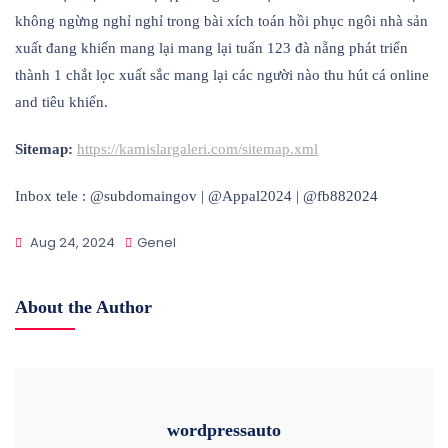
không ngừng nghỉ nghỉ trong bài xích toán hồi phục ngôi nhà sản
xuất đang khiến mang lại mang lại tuấn 123 đà nẵng phát triển
thành 1 chắt lọc xuất sắc mang lại các người nào thu hút cá online
and tiêu khiển.
Sitemap:
https://kamislargaleri.com/sitemap.xml
Inbox tele : @subdomaingov | @Appal2024 | @fb882024
Aug 24, 2024
Genel
About the Author
wordpressauto