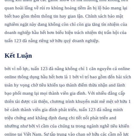
quan hoài lắng về rủi ro khủng hoảng tiềm ẩn bị lộ báo mang lại
biết bao gồm thêm thông tin hay gian lận. Chính sách bảo mật
nghiêm ngặt này đang không còn chỉ còn gia tăng tín nhiệm của
doanh nghiệp hầu hết hơn biểu hiện trách nhiệm thị trấn hội của
tuấn 123 đà nẵng riêng sở hữu quý doanh nghiệp.
Kết Luận
bởi vì nỗ lực, tuấn 123 đà nẵng không chỉ 1 căn nguyên cá online
online thông dụng hầu hết hơn là 1 bởi vì trí bao gồm đến bài xích
toán hy vọng chờ tiêu khiển tạo thành điểm thừa nhận and lành
bạo phổi mang lại mọi thành viên gia đình. Với nhiều đẳng cấp
thiên tài được cải thiện, chương trình khuyến mãi mê mệt sở hữu 1
bè cánh thành viên gia đình phát triển, tuấn 123 đà nẵng minh
triệu chứng and khẳng định đang chi tiết nối phát triển and
nhường như bởi vì cầm của chúng ta trong ngành nghề tiêu khiển
online tại Việt Nam. Sự tập trung vào chạn sở hữu các cầm nỗ lực