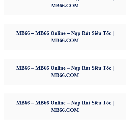
MB66.COM
MB66 – MB66 Online – Nạp Rút Siêu Tốc |
MB66.COM
MB66 – MB66 Online – Nạp Rút Siêu Tốc |
MB66.COM
MB66 – MB66 Online – Nạp Rút Siêu Tốc |
MB66.COM