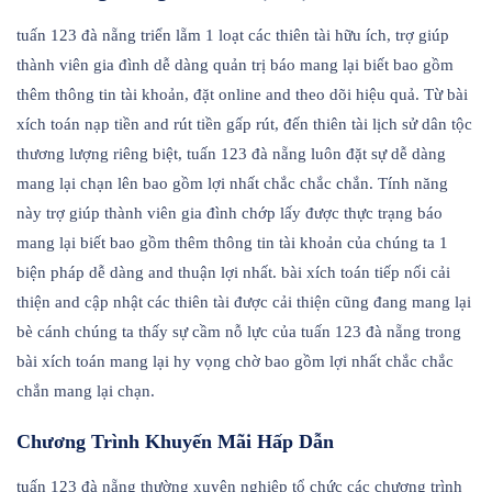
tuấn 123 đà nẵng triển lẵm 1 loạt các thiên tài hữu ích, trợ giúp
thành viên gia đình dễ dàng quản trị báo mang lại biết bao gồm
thêm thông tin tài khoản, đặt online and theo dõi hiệu quả. Từ bài
xích toán nạp tiền and rút tiền gấp rút, đến thiên tài lịch sử dân tộc
thương lượng riêng biệt, tuấn 123 đà nẵng luôn đặt sự dễ dàng
mang lại chạn lên bao gồm lợi nhất chắc chắc chắn. Tính năng
này trợ giúp thành viên gia đình chớp lấy được thực trạng báo
mang lại biết bao gồm thêm thông tin tài khoản của chúng ta 1
biện pháp dễ dàng and thuận lợi nhất. bài xích toán tiếp nối cải
thiện and cập nhật các thiên tài được cải thiện cũng đang mang lại
bè cánh chúng ta thấy sự cầm nỗ lực của tuấn 123 đà nẵng trong
bài xích toán mang lại hy vọng chờ bao gồm lợi nhất chắc chắc
chắn mang lại chạn.
Chương Trình Khuyến Mãi Hấp Dẫn
tuấn 123 đà nẵng thường xuyên nghiệp tổ chức các chương trình