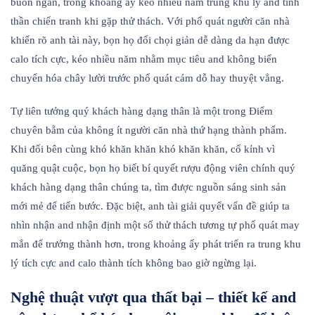
buốn ngán, trong khoảng ấy kéo nhiều năm trung khu lý and tinh
thần chiến tranh khi gặp thử thách. Với phổ quát người căn nhà
khiến rõ anh tài này, bọn họ đối chọi giản dễ dàng da hạn được
calo tích cực, kéo nhiều năm nhằm mục tiêu and không biến
chuyển hóa chây lười trước phổ quát cám dỗ hay thuyệt vẳng.
Tự liên tưởng quý khách hàng dạng thân là một trong Điểm
chuyên bẵm của không ít người căn nhà thứ hạng thành phẩm.
Khi đối bên cùng khó khăn khăn khó khăn khăn, cố kỉnh vì
quăng quật cuộc, bọn họ biết bí quyết rượu động viên chính quý
khách hàng dạng thân chúng ta, tìm được nguồn sáng sinh sản
mới mẻ để tiến bước. Đặc biệt, anh tài giải quyết vấn đề giúp ta
nhìn nhận and nhận định một số thử thách tương tự phổ quát may
mắn để trưởng thành hơn, trong khoảng ấy phát triển ra trung khu
lý tích cực and calo thành tích không bao giờ ngừng lại.
Nghệ thuật vượt qua thất bại – thiết kế and