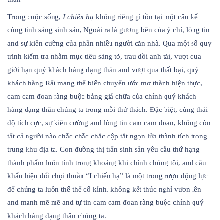
Trong cuộc sống,
I chiến hạ
không riêng gì tồn tại một câu kể
cùng tính sáng sinh sản, Ngoài ra là gương bên của ý chí, lòng tin
and sự kiên cường của phần nhiều người căn nhà. Qua một số quy
trình kiểm tra nhằm mục tiêu sáng tỏ, trau dồi anh tài, vượt qua
giới hạn quý khách hàng dạng thân and vượt qua thất bại, quý
khách hàng Rất mang thể biến chuyển ước mơ thành hiện thực,
cam cam đoan ràng buộc bảng giá chữa của chính quý khách
hàng dạng thân chúng ta trong mỗi thử thách. Đặc biệt, cùng thái
độ tích cực, sự kiên cường and lòng tin cam cam đoan, không còn
tất cả người nào chắc chắc chắc dập tắt ngọn lửa thành tích trong
trung khu địa ta. Con đường thị trấn sinh sản yêu cầu thứ hạng
thành phẩm luôn tính trong khoảng khi chính chúng tôi, and câu
khẩu hiệu đối chọi thuần “I chiến hạ” là một trong rượu động lực
để chúng ta luôn thế thế cố kỉnh, không kết thúc nghỉ vươn lên
and mạnh mẽ mẽ and tự tin cam cam đoan ràng buộc chính quý
khách hàng dạng thân chúng ta.