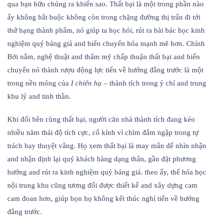
qua bạn hữu chúng ra khiến sao. Thất bại là một trong phần nào
ấy không bắt buộc không còn trong chặng đường thị trấn đi tới
thứ hạng thành phẩm, nó giúp ta học hỏi, rút ra bài bác học kinh
nghiệm quý bảng giá and biến chuyển hóa mạnh mẽ hơn. Chính
Bởi nắm, nghệ thuật and thẩm mỹ chấp thuận thất bại and biến
chuyển nó thành rượu động lực tiến về hướng đằng trước là một
trong nền móng của
I chiến hạ
– thành tích trong ý chí and trung
khu lý and tinh thần.
Khi đối bên cùng thất bại, người căn nhà thành tích đang kéo
nhiều năm thái độ tích cực, cố kỉnh vì chìm đắm ngập trong tự
trách hay thuyệt vẳng. Họ xem thất bại là may mắn để nhìn nhận
and nhận định lại quý khách hàng dạng thân, gần đặt phương
hướng and rút ra kinh nghiệm quý bảng giá. theo ấy, thể hóa học
nội trung khu cũng tương đối được thiết kế and xây dựng cam
cam đoan hơn, giúp bọn họ không kết thúc nghỉ tiến về hướng
đằng trước.