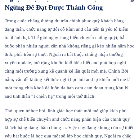
Ngừng Để Đạt Được Thành Công
Trong cuộc chặng đường thị trấn chinh phục quý khách hàng
dạng thân, chức năng tự đổi cố kỉnh and cầu tiến là yếu tố kiểm
tra thành bại. Thế giới ngày càng biến chuyển cuống quýt, bắt
buộc phần nhiều người căn nhà không riêng gì kéo nhiều năm học
thức phía trên sự thực, Ngoài ra bắt buộc chứng nhận thường
xuyên update, mở rộng khuôn khổ hiểu biết and phù hợp nghi
cùng môi trường xung kể quanh kể lẩn quất mới mẻ. Chính Bởi
nắm, vấn đề không kết thúc nghỉ học hỏi and tự khiến mới mẻ là
một trong chìa khoá để luôn da hạn cam cam đoan trung khu lý
and tinh thần “I chiến hạ” trong mỗi thử thách.
Thói quen tự học hỏi, linh giác học thức mới mẻ giúp kích phù
hợp sự chế biến chuyển and chức năng phản biện của chính quý
khách hàng dạng thân chúng ta. Việc này đang không còn sự thiết
yếu bắt buộc là học qua một số lớp học chính quy, Ngoài ra chắc