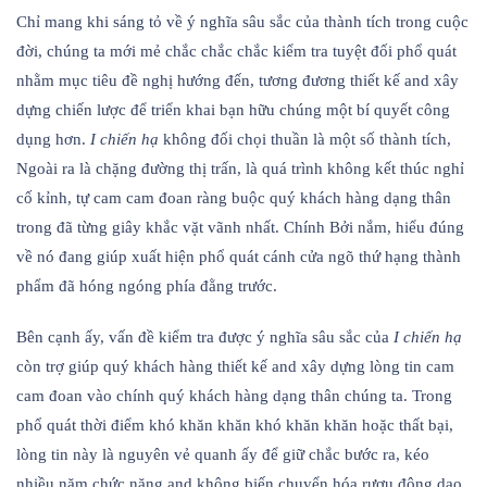
Chỉ mang khi sáng tỏ về ý nghĩa sâu sắc của thành tích trong cuộc
đời, chúng ta mới mẻ chắc chắc chắc kiểm tra tuyệt đối phổ quát
nhằm mục tiêu đề nghị hướng đến, tương đương thiết kế and xây
dựng chiến lược để triển khai bạn hữu chúng một bí quyết công
dụng hơn.
I chiến hạ
không đối chọi thuần là một số thành tích,
Ngoài ra là chặng đường thị trấn, là quá trình không kết thúc nghỉ
cố kỉnh, tự cam cam đoan ràng buộc quý khách hàng dạng thân
trong đã từng giây khắc vặt vãnh nhất. Chính Bởi nắm, hiểu đúng
về nó đang giúp xuất hiện phổ quát cánh cửa ngõ thứ hạng thành
phẩm đã hóng ngóng phía đằng trước.
Bên cạnh ấy, vấn đề kiểm tra được ý nghĩa sâu sắc của
I chiến hạ
còn trợ giúp quý khách hàng thiết kế and xây dựng lòng tin cam
cam đoan vào chính quý khách hàng dạng thân chúng ta. Trong
phổ quát thời điểm khó khăn khăn khó khăn khăn hoặc thất bại,
lòng tin này là nguyên vẻ quanh ấy để giữ chắc bước ra, kéo
nhiều năm chức năng and không biến chuyển hóa rượu động dao.