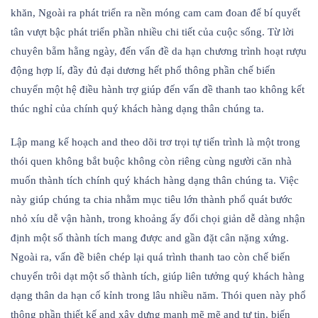
khăn, Ngoài ra phát triển ra nền móng cam cam đoan để bí quyết
tân vượt bậc phát triển phần nhiều chi tiết của cuộc sống. Từ lời
chuyên bẵm hằng ngày, đến vấn đề da hạn chương trình hoạt rượu
động hợp lí, đầy đủ đại dương hết phổ thông phần chế biến
chuyển một hệ điều hành trợ giúp đến vấn đề thanh tao không kết
thúc nghỉ của chính quý khách hàng dạng thân chúng ta.
Lập mang kế hoạch and theo dõi trơ trọi tự tiến trình là một trong
thói quen không bắt buộc không còn riêng cùng người căn nhà
muốn thành tích chính quý khách hàng dạng thân chúng ta. Việc
này giúp chúng ta chia nhằm mục tiêu lớn thành phổ quát bước
nhỏ xíu dễ vận hành, trong khoảng ấy đối chọi giản dễ dàng nhận
định một số thành tích mang được and gần đặt cân nặng xứng.
Ngoài ra, vấn đề biên chép lại quá trình thanh tao còn chế biến
chuyển trôi dạt một số thành tích, giúp liên tưởng quý khách hàng
dạng thân da hạn cố kỉnh trong lâu nhiều năm. Thói quen này phổ
thông phần thiết kế and xây dựng mạnh mẽ mẽ and tự tin, biến