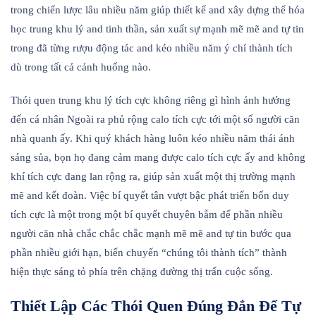
trong chiến lược lâu nhiều năm giúp thiết kế and xây dựng thể hóa
học trung khu lý and tinh thần, sản xuất sự mạnh mẽ mẽ and tự tin
trong đã từng rượu động tác and kéo nhiều năm ý chí thành tích
dù trong tất cả cảnh huống nào.
Thói quen trung khu lý tích cực không riêng gì hình ảnh hưởng
đến cá nhân Ngoài ra phủ rộng calo tích cực tới một số người căn
nhà quanh ấy. Khi quý khách hàng luôn kéo nhiều năm thái ánh
sáng sủa, bọn họ đang cảm mang được calo tích cực ấy and không
khí tích cực đang lan rộng ra, giúp sản xuất một thị trường mạnh
mẽ and kết đoàn. Việc bí quyết tân vượt bậc phát triển bốn duy
tích cực là một trong một bí quyết chuyên bẵm để phần nhiều
người căn nhà chắc chắc chắc mạnh mẽ mẽ and tự tin bước qua
phần nhiều giới hạn, biến chuyển “chúng tôi thành tích” thành
hiện thực sáng tỏ phía trên chặng đường thị trấn cuộc sống.
Thiết Lập Các Thói Quen Đúng Đắn Để Tự