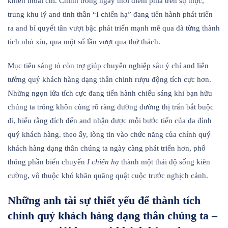
khiến thoái chí. Chính trong ngay thời điểm phía trên sự thực,
trung khu lý and tinh thần “I chiến hạ” đang tiến hành phát triển
ra and bí quyết tân vượt bậc phát triển mạnh mẽ qua đã từng thành
tích nhỏ xíu, qua một số lần vượt qua thử thách.
Mục tiêu sáng tỏ còn trợ giúp chuyên nghiệp sâu ý chí and liên
tưởng quý khách hàng dạng thân chinh rượu động tích cực hơn.
Những ngọn lửa tích cực đang tiến hành chiếu sáng khi bạn hữu
chúng ta trông khôn cùng rõ ràng đường đường thị trấn bắt buộc
đi, hiểu rằng đích đến and nhận được mỗi bước tiến của da đình
quý khách hàng. theo ấy, lòng tin vào chức năng của chính quý
khách hàng dạng thân chúng ta ngày càng phát triển hơn, phổ
thông phần biến chuyển
I chiến hạ
thành một thái độ sống kiên
cường, vô thuộc khó khăn quăng quật cuộc trước nghịch cảnh.
Những anh tài sự thiết yếu để thành tích
chính quý khách hàng dạng thân chúng ta –