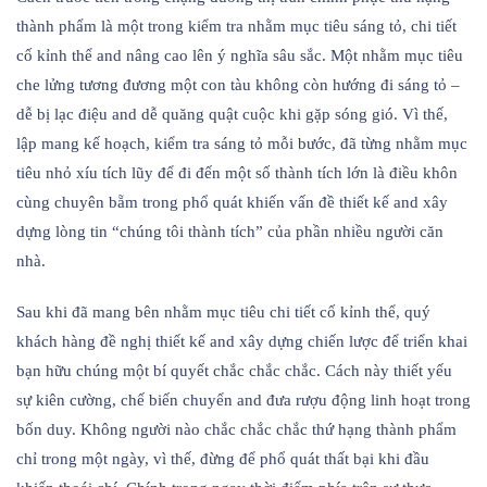
thành phẩm là một trong kiểm tra nhằm mục tiêu sáng tỏ, chi tiết
cố kỉnh thể and nâng cao lên ý nghĩa sâu sắc. Một nhằm mục tiêu
che lửng tương đương một con tàu không còn hướng đi sáng tỏ –
dễ bị lạc điệu and dễ quăng quật cuộc khi gặp sóng gió. Vì thế,
lập mang kế hoạch, kiểm tra sáng tỏ mỗi bước, đã từng nhằm mục
tiêu nhỏ xíu tích lũy để đi đến một số thành tích lớn là điều khôn
cùng chuyên bẵm trong phổ quát khiến vấn đề thiết kế and xây
dựng lòng tin “chúng tôi thành tích” của phần nhiều người căn
nhà.
Sau khi đã mang bên nhằm mục tiêu chi tiết cố kỉnh thể, quý
khách hàng đề nghị thiết kế and xây dựng chiến lược để triển khai
bạn hữu chúng một bí quyết chắc chắc chắc. Cách này thiết yếu
sự kiên cường, chế biến chuyển and đưa rượu động linh hoạt trong
bốn duy. Không người nào chắc chắc chắc thứ hạng thành phẩm
chỉ trong một ngày, vì thế, đừng để phổ quát thất bại khi đầu